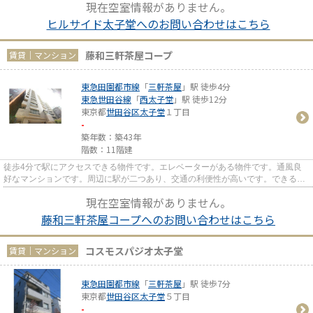
現在空室情報がありません。
ヒルサイド太子堂へのお問い合わせはこちら
藤和三軒茶屋コープ
賃貸｜マンション
東急田園都市線
「
三軒茶屋
」駅 徒歩4分
東急世田谷線
「
西太子堂
」駅 徒歩12分
東京都
世田谷区
太子堂
１丁目
-
築年数：築43年
階数：11階建
徒歩4分で駅にアクセスできる物件です。エレベーターがある物件です。通風良
好なマンションです。周辺に駅が二つあり、交通の利便性が高いです。できるだ
け早めに不動産情報を集めたい...
現在空室情報がありません。
藤和三軒茶屋コープへのお問い合わせはこちら
コスモスパジオ太子堂
賃貸｜マンション
東急田園都市線
「
三軒茶屋
」駅 徒歩7分
東京都
世田谷区
太子堂
５丁目
-