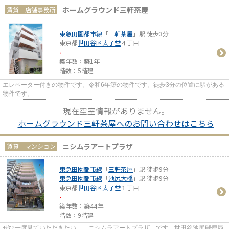
ホームグラウンド三軒茶屋
賃貸｜店舗事務所
東急田園都市線
「
三軒茶屋
」駅 徒歩3分
東京都
世田谷区
太子堂
４丁目
-
築年数：築1年
階数：5階建
エレベーター付きの物件です。令和6年築の物件です。徒歩3分の位置に駅がある
物件です。
現在空室情報がありません。
ホームグラウンド三軒茶屋へのお問い合わせはこちら
ニシムラアートプラザ
賃貸｜マンション
東急田園都市線
「
三軒茶屋
」駅 徒歩9分
東急田園都市線
「
池尻大橋
」駅 徒歩9分
東京都
世田谷区
太子堂
１丁目
-
築年数：築44年
階数：9階建
ぜひ一度見ていただきたい、「ニシムラアートプラザ」です。世田谷池尻郵便局