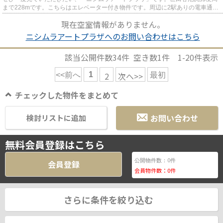
まで228mです。こちらはエレベーター付き物件です。周辺に2駅ありの電車通勤
しやすい物件です。世田谷区エ...
現在空室情報がありません。
ニシムラアートプラザへのお問い合わせはこちら
該当公開件数
34
件 空き数
1
件
1-20
件表示
1
2
次へ>>
<<前へ
最初
チェックした物件をまとめて
お問い合わせ
検討リストに追加
無料会員登録はこちら
0
公開物件数：
件
会員登録
会員物件数：
0
件
さらに条件を絞り込む