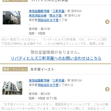
東急田園都市線
「
三軒茶屋
」駅 徒歩8分
東急世田谷線
「
西太子堂
」駅 徒歩11分
東京都
世田谷区
太子堂
２丁目
-
築年数：築35年
階数：4階建
ぜひ一度見ていただきたい、「リバティヒルズ三軒茶屋」です。ローソン三宿1
丁目店が366mにある物件です。こちらの物件はマンションです。風通しの良い
物件は利便性が高く好条件です。...
現在空室情報がありません。
リバティヒルズ三軒茶屋へのお問い合わせはこちら
太子堂イースト
賃貸｜マンション
東急田園都市線
「
三軒茶屋
」駅 徒歩5分
東京都
世田谷区
太子堂
２丁目9-21
-
築年数：築34年
階数：4階建 地下1階
「太子堂イースト」のここがイチオシ。通風良好なマンションです。こちらの物
件にはエレベーターが付いています。造りとデザインに関して、自信をもって情