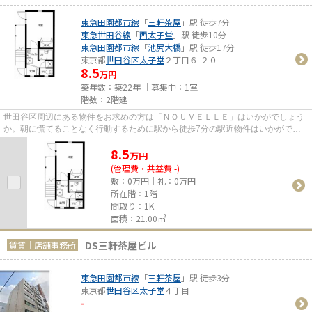
東急田園都市線
「
三軒茶屋
」駅 徒歩7分
東急世田谷線
「
西太子堂
」駅 徒歩10分
東急田園都市線
「
池尻大橋
」駅 徒歩17分
東京都
世田谷区
太子堂
２丁目６-２０
8.5
万円
築年数：築22年 ｜募集中：
1室
階数：2階建
世田谷区周辺にある物件をお求めの方は「ＮＯＵＶＥＬＬＥ」はいかがでしょう
か。朝に慌てることなく行動するために駅から徒歩7分の駅近物件はいかがでし
ょうか。こちらの物件はアパー...
8.5
万
円
(管理費・共益費 -)
敷：0万円｜礼：0万円
所在階：1階
間取り：1K
面積：21.00㎡
DS三軒茶屋ビル
賃貸｜店舗事務所
東急田園都市線
「
三軒茶屋
」駅 徒歩3分
東京都
世田谷区
太子堂
４丁目
-