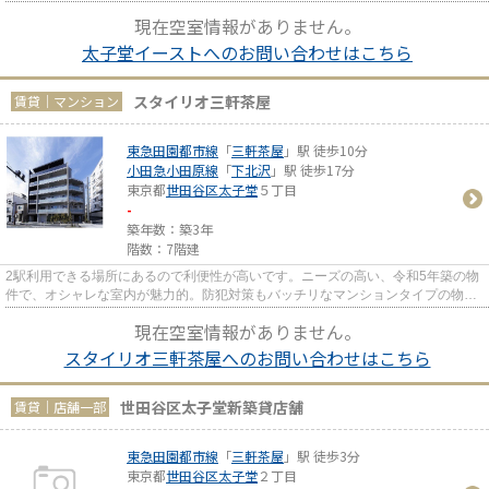
報を提供できるマンションで...
現在空室情報がありません。
太子堂イーストへのお問い合わせはこちら
スタイリオ三軒茶屋
賃貸｜マンション
東急田園都市線
「
三軒茶屋
」駅 徒歩10分
小田急小田原線
「
下北沢
」駅 徒歩17分
東京都
世田谷区
太子堂
５丁目
-
築年数：築3年
階数：7階建
2駅利用できる場所にあるので利便性が高いです。ニーズの高い、令和5年築の物
件で、オシャレな室内が魅力的。防犯対策もバッチリなマンションタイプの物件
です。四季折々の風を感じら...
現在空室情報がありません。
スタイリオ三軒茶屋へのお問い合わせはこちら
世田谷区太子堂新築貸店舗
賃貸｜店舗一部
東急田園都市線
「
三軒茶屋
」駅 徒歩3分
東京都
世田谷区
太子堂
２丁目