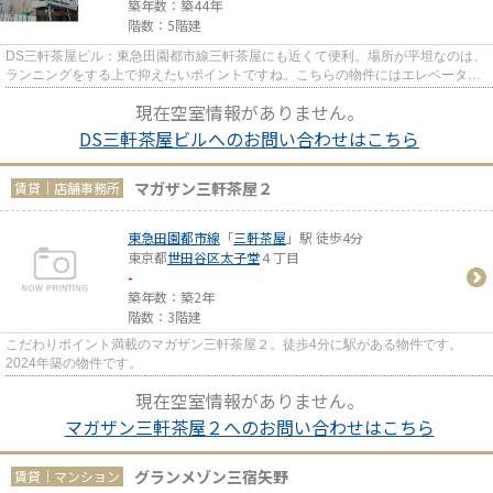
築年数：築44年
階数：5階建
DS三軒茶屋ビル：東急田園都市線三軒茶屋にも近くて便利。場所が平坦なのは、
ランニングをする上で抑えたいポイントですね。こちらの物件にはエレベーター
が付いています。駅から徒歩3...
現在空室情報がありません。
DS三軒茶屋ビルへのお問い合わせはこちら
マガザン三軒茶屋２
賃貸｜店舗事務所
東急田園都市線
「
三軒茶屋
」駅 徒歩4分
東京都
世田谷区
太子堂
４丁目
-
築年数：築2年
階数：3階建
こだわりポイント満載のマガザン三軒茶屋２。徒歩4分に駅がある物件です。
2024年築の物件です。
現在空室情報がありません。
マガザン三軒茶屋２へのお問い合わせはこちら
グランメゾン三宿矢野
賃貸｜マンション