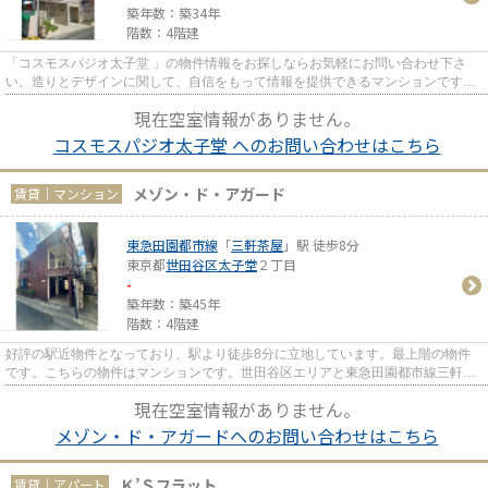
築年数：築34年
階数：4階建
「コスモスパジオ太子堂 」の物件情報をお探しならお気軽にお問い合わせ下さ
い。造りとデザインに関して、自信をもって情報を提供できるマンションです。
魅力的な駅近の物件で、駅まで...
現在空室情報がありません。
コスモスパジオ太子堂 へのお問い合わせはこちら
メゾン・ド・アガード
賃貸｜マンション
東急田園都市線
「
三軒茶屋
」駅 徒歩8分
東京都
世田谷区
太子堂
２丁目
-
築年数：築45年
階数：4階建
好評の駅近物件となっており、駅より徒歩8分に立地しています。最上階の物件
です。こちらの物件はマンションです。世田谷区エリアと東急田園都市線三軒茶
屋付近での賃貸マンション、賃...
現在空室情報がありません。
メゾン・ド・アガードへのお問い合わせはこちら
Ｋ’Ｓフラット
賃貸｜アパート