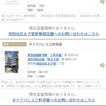
-
築年数：予定
階数：3階建
気になるイチオシ物件情報：「世田谷区太子堂新築貸店舗」。徒歩3分の位置に
駅がある物件です。
現在空室情報がありません。
世田谷区太子堂新築貸店舗へのお問い合わせはこちら
ダイアパレス三軒茶屋
賃貸｜マンション
東急田園都市線
「
三軒茶屋
」駅 徒歩3分
東急世田谷線
「
西太子堂
」駅 徒歩11分
東京都
世田谷区
太子堂
１丁目
-
築年数：築47年
階数：11階建
周辺には、徒歩3分で利用できる駅があります。11階建ての物件となっていま
す。四季折々の風を感じられる通風良好な快適の物件です。様々な場所へのアク
セスが便利になる、2駅利用可能...
現在空室情報がありません。
ダイアパレス三軒茶屋へのお問い合わせはこちら