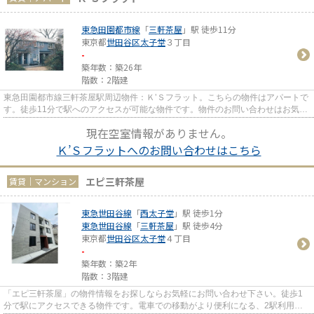
東急田園都市線
「
三軒茶屋
」駅 徒歩11分
東京都
世田谷区
太子堂
３丁目
-
築年数：築26年
階数：2階建
東急田園都市線三軒茶屋駅周辺物件：Ｋ’Ｓフラット。こちらの物件はアパートで
す。徒歩11分で駅へのアクセスが可能な物件です。物件のお問い合わせはお気軽
にご連絡ください。お探しい...
現在空室情報がありません。
Ｋ’Ｓフラットへのお問い合わせはこちら
エピ三軒茶屋
賃貸｜マンション
東急世田谷線
「
西太子堂
」駅 徒歩1分
東急世田谷線
「
三軒茶屋
」駅 徒歩4分
東京都
世田谷区
太子堂
４丁目
-
築年数：築2年
階数：3階建
「エピ三軒茶屋」の物件情報をお探しならお気軽にお問い合わせ下さい。徒歩1
分で駅にアクセスできる物件です。電車での移動がより便利になる、2駅利用可