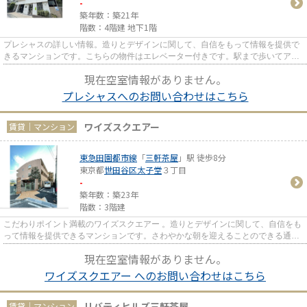
-
築年数：築21年
階数：4階建 地下1階
プレシャスの詳しい情報。造りとデザインに関して、自信をもって情報を提供で
きるマンションです。こちらの物件はエレベーター付きです。駅まで歩いてアク
セスできる、徒歩2分の距離に...
現在空室情報がありません。
プレシャスへのお問い合わせはこちら
ワイズスクエアー
賃貸｜マンション
東急田園都市線
「
三軒茶屋
」駅 徒歩8分
東京都
世田谷区
太子堂
３丁目
-
築年数：築23年
階数：3階建
こだわりポイント満載のワイズスクエアー 。造りとデザインに関して、自信をも
って情報を提供できるマンションです。さわやかな朝を迎えることのできる通風
良好なマンション。朝に慌て...
現在空室情報がありません。
ワイズスクエアー へのお問い合わせはこちら
リバティヒルズ三軒茶屋
賃貸｜マンション