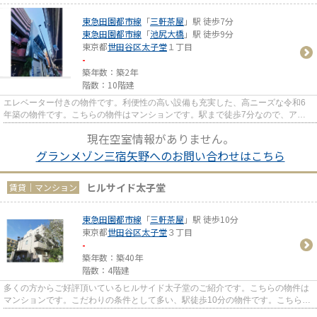
東急田園都市線
「
三軒茶屋
」駅 徒歩7分
東急田園都市線
「
池尻大橋
」駅 徒歩9分
東京都
世田谷区
太子堂
１丁目
-
築年数：築2年
階数：10階建
エレベーター付きの物件です。利便性の高い設備も充実した、高ニーズな令和6
年築の物件です。こちらの物件はマンションです。駅まで徒歩7分なので、アク
セスの良い物件です。できるだ...
現在空室情報がありません。
グランメゾン三宿矢野へのお問い合わせはこちら
ヒルサイド太子堂
賃貸｜マンション
東急田園都市線
「
三軒茶屋
」駅 徒歩10分
東京都
世田谷区
太子堂
３丁目
-
築年数：築40年
階数：4階建
多くの方からご好評頂いているヒルサイド太子堂のご紹介です。こちらの物件は
マンションです。こだわりの条件として多い、駅徒歩10分の物件です。こちらは
通風良好な物件です。当社ス...