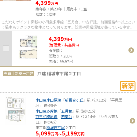
4,399
万円
築年数：築23年 ｜販売中：
1室
階数：2階建
こだわりポイント満載の小田急多摩線「五月台」中古戸建。前面道路6m以上とい
う駐車もラクラクな物件となっております。設備や周辺環境が整っている中古戸
建てはいかがでしょうか。一...
4,399
万
円
(管理費・共益費 -)
所在階：-
間取り：2LDK
面積：99.97㎡
戸建 稲城市平尾２丁目
売買｜新築一戸建
小田急小田原線
「
新百合ヶ丘
」駅 バス12分 「平尾団
地」 停歩5分
小田急多摩線
「
五月台
」駅 徒歩21分
京王相模原線
「
若葉台
」駅 バス14分 「ひらお苑入
口」 停歩6分
東京都
稲城市
平尾
２丁目
5,099
5,199
万円～
万円