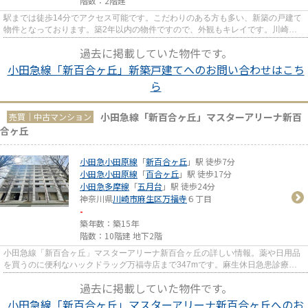
階数：2階建
駅までは徒歩14分でアクセス可能です。こだわりのある方も多い、新築の戸建て
物件となっております。築2年以内の物件ですので、外観もキレイです。川崎市
麻生区に特化した当社には、不...
過去に掲載していた物件です。
小田急線「新百合ヶ丘」新築戸建てへのお問い合わせはこち
ら
小田急線「新百合ヶ丘」マスターアリーナ新百
売買｜中古マンション
合ヶ丘
小田急小田原線
「
新百合ヶ丘
」駅 徒歩7分
小田急小田原線
「
百合ヶ丘
」駅 徒歩17分
小田急多摩線
「
五月台
」駅 徒歩24分
神奈川県
川崎市麻生区
万福寺
６丁目
-
築年数：築15年
階数：10階建 地下2階
小田急線「新百合ヶ丘」マスターアリーナ新百合ヶ丘の詳しい情報。薬や日用品
を買うのに便利なハックドラッグ万福寺店まで347mです。麻生休日急患診療所
まで406mです。ニーズの高いエ...
過去に掲載していた物件です。
小田急線「新百合ヶ丘」マスターアリーナ新百合ヶ丘へのお