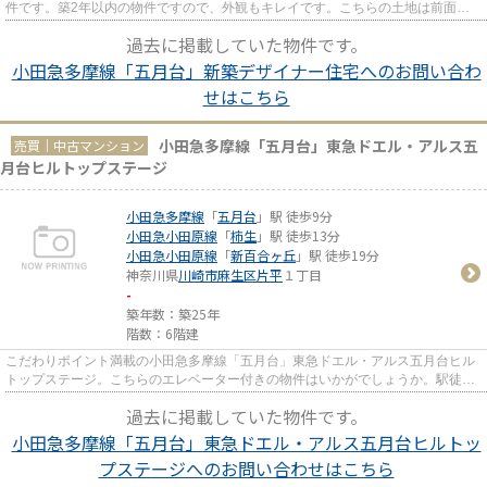
件です。築2年以内の物件ですので、外観もキレイです。こちらの土地は前面道
路6m以上です。お客様によって...
過去に掲載していた物件です。
小田急多摩線「五月台」新築デザイナー住宅へのお問い合わ
せはこちら
小田急多摩線「五月台」東急ドエル・アルス五
売買｜中古マンション
月台ヒルトップステージ
小田急多摩線
「
五月台
」駅 徒歩9分
小田急小田原線
「
柿生
」駅 徒歩13分
小田急小田原線
「
新百合ヶ丘
」駅 徒歩19分
神奈川県
川崎市麻生区
片平
１丁目
-
築年数：築25年
階数：6階建
こだわりポイント満載の小田急多摩線「五月台」東急ドエル・アルス五月台ヒル
トップステージ。こちらのエレベーター付きの物件はいかがでしょうか。駅徒歩
9分の物件です。多くの方に好...
過去に掲載していた物件です。
小田急多摩線「五月台」東急ドエル・アルス五月台ヒルトッ
プステージへのお問い合わせはこちら