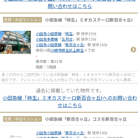
問い合わせはこちら
小田急線「柿生」ミオカステーロ新百合ヶ丘I
売買｜中古マンション
小田急小田原線
「
柿生
」駅 徒歩10分
小田急多摩線
「
五月台
」駅 徒歩13分
小田急小田原線
「
新百合ヶ丘
」駅 徒歩18分
神奈川県
川崎市麻生区
上麻生
４丁目
-
築年数：築21年
階数：5階建
多くの方からご好評頂いている小田急線「柿生」ミオカステーロ新百合ヶ丘Iのご
紹介です。マンションにどんな人が住んでいるのかも中古マンションなら事前に
知れます。徒歩10分圏内に立...
過去に掲載していた物件です。
小田急線「柿生」ミオカステーロ新百合ヶ丘Iへのお問い合わ
せはこちら
小田急線「新百合ヶ丘」コスモ新百合ヶ丘
売買｜中古マンション
小田急小田原線
「
新百合ヶ丘
」駅 徒歩14分