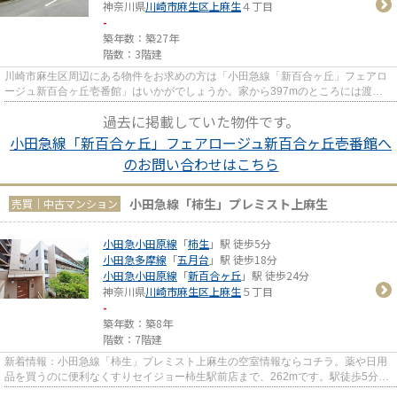
神奈川県
川崎市麻生区
上麻生
４丁目
-
築年数：築27年
階数：3階建
川崎市麻生区周辺にある物件をお求めの方は「小田急線「新百合ヶ丘」フェアロ
ージュ新百合ヶ丘壱番館」はいかがでしょうか。家から397mのところには渡辺
内科消化器科医院があります。...
過去に掲載していた物件です。
小田急線「新百合ヶ丘」フェアロージュ新百合ヶ丘壱番館へ
のお問い合わせはこちら
小田急線「柿生」プレミスト上麻生
売買｜中古マンション
小田急小田原線
「
柿生
」駅 徒歩5分
小田急多摩線
「
五月台
」駅 徒歩18分
小田急小田原線
「
新百合ヶ丘
」駅 徒歩24分
神奈川県
川崎市麻生区
上麻生
５丁目
-
築年数：築8年
階数：7階建
新着情報：小田急線「柿生」プレミスト上麻生の空室情報ならコチラ。薬や日用
品を買うのに便利なくすりセイジョー柿生駅前店まで、262mです。駅徒歩5分と
いう立地が魅力的な物件です。...