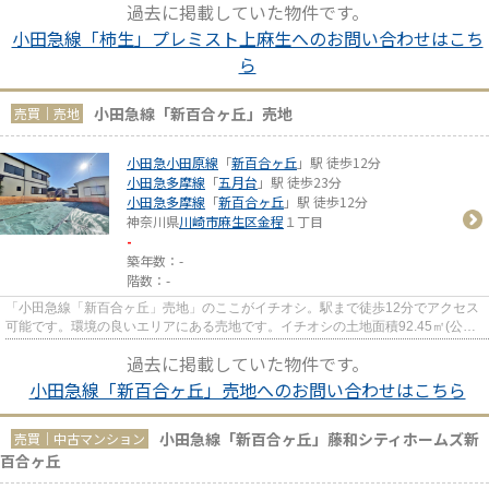
過去に掲載していた物件です。
小田急線「柿生」プレミスト上麻生へのお問い合わせはこち
ら
小田急線「新百合ヶ丘」売地
売買｜売地
小田急小田原線
「
新百合ヶ丘
」駅 徒歩12分
小田急多摩線
「
五月台
」駅 徒歩23分
小田急多摩線
「
新百合ヶ丘
」駅 徒歩12分
神奈川県
川崎市麻生区
金程
１丁目
-
築年数：-
階数：-
「小田急線「新百合ヶ丘」売地」のここがイチオシ。駅まで徒歩12分でアクセス
可能です。環境の良いエリアにある売地です。イチオシの土地面積92.45㎡(公簿)
の土地です。不動産購入に関...
過去に掲載していた物件です。
小田急線「新百合ヶ丘」売地へのお問い合わせはこちら
小田急線「新百合ヶ丘」藤和シティホームズ新
売買｜中古マンション
百合ヶ丘