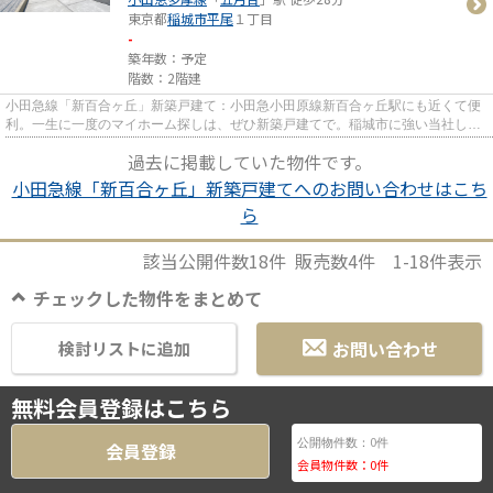
東京都
稲城市
平尾
１丁目
-
築年数：予定
階数：2階建
小田急線「新百合ヶ丘」新築戸建て：小田急小田原線新百合ヶ丘駅にも近くて便
利。一生に一度のマイホーム探しは、ぜひ新築戸建てで。稲城市に強い当社しか
ご紹介出来ない物件がありま...
過去に掲載していた物件です。
小田急線「新百合ヶ丘」新築戸建てへのお問い合わせはこち
ら
該当公開件数
18
件 販売数
4
件
1-18
件表示
チェックした物件をまとめて
お問い合わせ
検討リストに追加
無料会員登録はこちら
0
公開物件数：
件
会員登録
会員物件数：
0
件