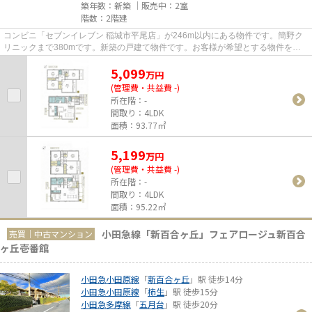
築年数：新築 ｜販売中：
2室
階数：2階建
コンビニ「セブンイレブン 稲城市平尾店」が246m以内にある物件です。簡野ク
リニックまで380mです。新築の戸建て物件です。お客様が希望とする物件をお
探しいただけるよう、当社では多...
5,099
万
円
(管理費・共益費 -)
所在階：-
間取り：4LDK
面積：93.77㎡
5,199
万
円
(管理費・共益費 -)
所在階：-
間取り：4LDK
面積：95.22㎡
小田急線「新百合ヶ丘」フェアロージュ新百合
売買｜中古マンション
ヶ丘壱番館
小田急小田原線
「
新百合ヶ丘
」駅 徒歩14分
小田急小田原線
「
柿生
」駅 徒歩15分
小田急多摩線
「
五月台
」駅 徒歩20分