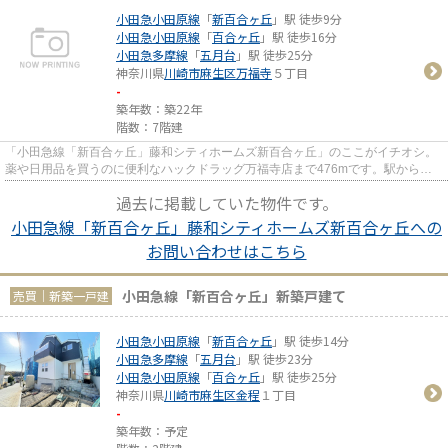
小田急小田原線
「
新百合ヶ丘
」駅 徒歩9分
小田急小田原線
「
百合ヶ丘
」駅 徒歩16分
小田急多摩線
「
五月台
」駅 徒歩25分
神奈川県
川崎市麻生区
万福寺
５丁目
-
築年数：築22年
階数：7階建
「小田急線「新百合ヶ丘」藤和シティホームズ新百合ヶ丘」のここがイチオシ。
薬や日用品を買うのに便利なハックドラッグ万福寺店まで476mです。駅から徒
歩9分の物件です。この物件は快...
過去に掲載していた物件です。
小田急線「新百合ヶ丘」藤和シティホームズ新百合ヶ丘への
お問い合わせはこちら
小田急線「新百合ヶ丘」新築戸建て
売買｜新築一戸建
小田急小田原線
「
新百合ヶ丘
」駅 徒歩14分
小田急多摩線
「
五月台
」駅 徒歩23分
小田急小田原線
「
百合ヶ丘
」駅 徒歩25分
神奈川県
川崎市麻生区
金程
１丁目
-
築年数：予定