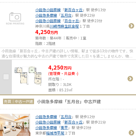
小田急小田原線
「
新百合ヶ丘
」駅 徒歩13分
小田急多摩線
「
五月台
」駅 徒歩22分
小田急小田原線
「
百合ヶ丘
」駅 徒歩23分
神奈川県
川崎市麻生区
金程
１丁目
4,250
万円
築年数：築44年 ｜販売中：
1室
階数：2階建
小田急線「新百合ヶ丘」中古戸建の詳しい情報。駅まで徒歩13分の物件です。快
適な住環境が魅力的な中古の戸建て物件で充実した日々を過ごしませんか。物件
の詳しい情報は、当社スタッ...
4,250
万
円
(管理費・共益費 -)
所在階：-
間取り：3LDK
面積：85.23㎡
小田急多摩線「五月台」中古戸建
売買｜中古一戸建
小田急多摩線
「
五月台
」駅 徒歩12分
小田急小田原線
「
新百合ヶ丘
」駅 徒歩21分
小田急多摩線
「
栗平
」駅 徒歩23分
東京都
稲城市
平尾
２丁目