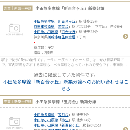
小田急多摩線「新百合ヶ丘」新築分譲
売買｜新築一戸建
小田急多摩線
「
新百合ヶ丘
」駅 徒歩15分
京王相模原線
「
若葉台
」駅 バス15分 「下平尾」 停歩6分
小田急小田原線
「
百合ヶ丘
」駅 徒歩23分
神奈川県
川崎市麻生区
金程
１丁目
-
築年数：予定
階数：2階建
駅まで徒歩15分の物件です。一生に一度のマイホーム探しは、ぜひ新築戸建て
で。室内環境を左右する基礎も、ベタ基礎となっているので安心です。東南側道
路に面する物件は環境が理想的...
過去に掲載していた物件です。
小田急多摩線「新百合ヶ丘」新築分譲へのお問い合わせはこ
ちら
小田急多摩線「五月台」新築分譲
売買｜新築一戸建
小田急多摩線
「
五月台
」駅 徒歩7分
小田急小田原線
「
柿生
」駅 徒歩14分
小田急小田原線
「
新百合ヶ丘
」駅 徒歩25分