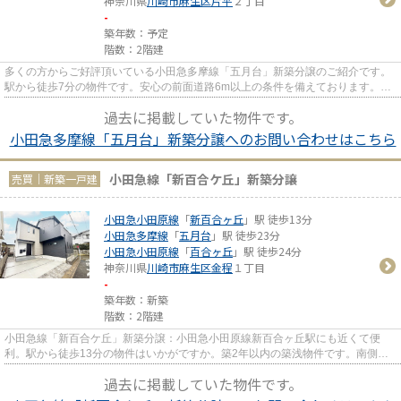
神奈川県
川崎市麻生区
片平
２丁目
-
築年数：予定
階数：2階建
多くの方からご好評頂いている小田急多摩線「五月台」新築分譲のご紹介です。
駅から徒歩7分の物件です。安心の前面道路6m以上の条件を備えております。築
2年以内の築浅物件です。川崎...
過去に掲載していた物件です。
小田急多摩線「五月台」新築分譲へのお問い合わせはこちら
小田急線「新百合ケ丘」新築分譲
売買｜新築一戸建
小田急小田原線
「
新百合ヶ丘
」駅 徒歩13分
小田急多摩線
「
五月台
」駅 徒歩23分
小田急小田原線
「
百合ヶ丘
」駅 徒歩24分
神奈川県
川崎市麻生区
金程
１丁目
-
築年数：新築
階数：2階建
小田急線「新百合ケ丘」新築分譲：小田急小田原線新百合ヶ丘駅にも近くて便
利。駅から徒歩13分の物件はいかがですか。築2年以内の築浅物件です。南側に
道路があるため十分な日当たりが...
過去に掲載していた物件です。