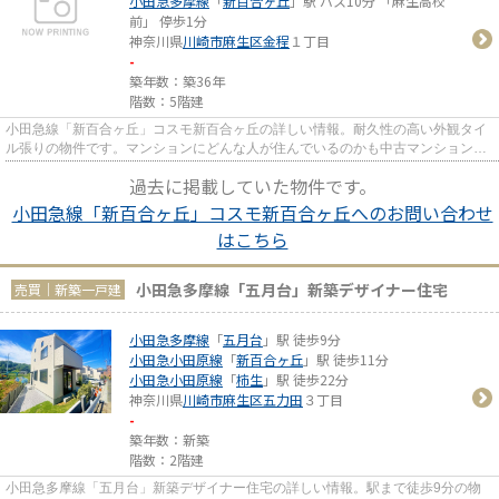
小田急多摩線
「
新百合ヶ丘
」駅 バス10分 「麻生高校
前」 停歩1分
神奈川県
川崎市麻生区
金程
１丁目
-
築年数：築36年
階数：5階建
小田急線「新百合ヶ丘」コスモ新百合ヶ丘の詳しい情報。耐久性の高い外観タイ
ル張りの物件です。マンションにどんな人が住んでいるのかも中古マンションな
ら事前に知れます。駅まで徒...
過去に掲載していた物件です。
小田急線「新百合ヶ丘」コスモ新百合ヶ丘へのお問い合わせ
はこちら
小田急多摩線「五月台」新築デザイナー住宅
売買｜新築一戸建
小田急多摩線
「
五月台
」駅 徒歩9分
小田急小田原線
「
新百合ヶ丘
」駅 徒歩11分
小田急小田原線
「
柿生
」駅 徒歩22分
神奈川県
川崎市麻生区
五力田
３丁目
-
築年数：新築
階数：2階建
小田急多摩線「五月台」新築デザイナー住宅の詳しい情報。駅まで徒歩9分の物