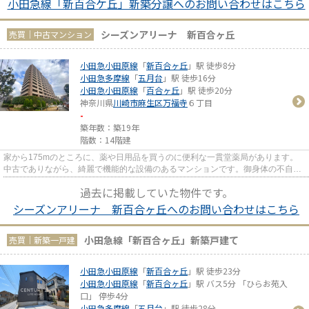
小田急線「新百合ケ丘」新築分譲へのお問い合わせはこちら
シーズンアリーナ 新百合ヶ丘
売買｜中古マンション
小田急小田原線
「
新百合ヶ丘
」駅 徒歩8分
小田急多摩線
「
五月台
」駅 徒歩16分
小田急小田原線
「
百合ヶ丘
」駅 徒歩20分
神奈川県
川崎市麻生区
万福寺
６丁目
-
築年数：築19年
階数：14階建
家から175mのところに、薬や日用品を買うのに便利な一貫堂薬局があります。
中古でありながら、綺麗で機能的な設備のあるマンションです。御身体の不自由
な方でも安心のエレベーター付...
過去に掲載していた物件です。
シーズンアリーナ 新百合ヶ丘へのお問い合わせはこちら
小田急線「新百合ヶ丘」新築戸建て
売買｜新築一戸建
小田急小田原線
「
新百合ヶ丘
」駅 徒歩23分
小田急小田原線
「
新百合ヶ丘
」駅 バス5分 「ひらお苑入
口」 停歩4分
小田急多摩線
「
五月台
」駅 徒歩28分