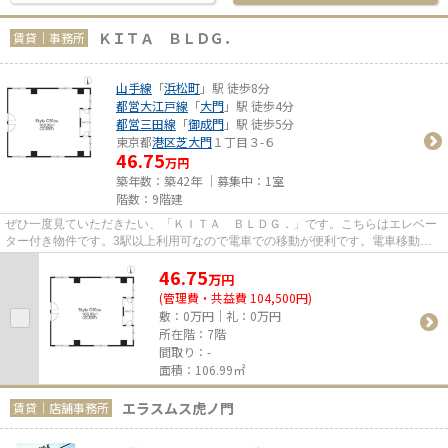
ＫＩＴＡ ＢＬＤＧ．
賃貸｜事務所
山手線
「
浜松町
」駅 徒歩8分
都営大江戸線
「
大門
」駅 徒歩4分
都営三田線
「
御成門
」駅 徒歩5分
東京都
港区
芝大門
１丁目３-６
46.75
万円
築年数：築42年 ｜募集中：
1室
階数：9階建
ぜひ一度見ていただきたい、「ＫＩＴＡ ＢＬＤＧ．」です。こちらはエレベー
ター付き物件です。3駅以上利用可なので電車での移動が便利です。電車移動の
多い方に嬉しい駅から徒歩8分...
46.75
万
円
(管理費・共益費 104,500円)
敷：0万円｜礼：0万円
所在階：7階
間取り：-
面積：106.99㎡
エラスムス虎ノ門
賃貸｜店舗事務所