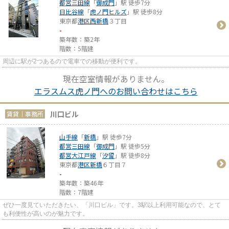
都営三田線
「
御成門
」駅 徒歩7分
日比谷線
「
虎ノ門ヒルズ
」駅 徒歩8分
東京都
港区
西新橋
３丁目
-
築年数：築2年
階数：5階建
周辺に駅が2つあるので電車での移動が便利です。
現在空室情報がありません。
エラスムス虎ノ門へのお問い合わせはこちら
川口ビル
賃貸｜事務所
山手線
「
新橋
」駅 徒歩7分
都営三田線
「
御成門
」駅 徒歩5分
都営大江戸線
「
汐留
」駅 徒歩8分
東京都
港区
新橋
６丁目７
-
築年数：築46年
階数：7階建
ぜひ一度見ていただきたい、「川口ビル」です。3駅以上利用可能なので、とて
も利便性が高いのが魅力です。