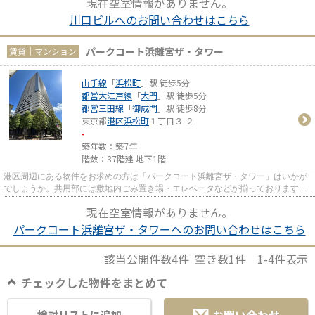
現在空室情報がありません。
川口ビルへのお問い合わせはこちら
パークコート浜離宮ザ・タワー
賃貸｜マンション
山手線
「
浜松町
」駅 徒歩5分
都営大江戸線
「
大門
」駅 徒歩5分
都営三田線
「
御成門
」駅 徒歩8分
東京都
港区
浜松町
１丁目３-２
-
築年数：築7年
階数：37階建 地下1階
港区周辺にある物件をお求めの方は「パークコート浜離宮ザ・タワー」はいかが
でしょうか。共用部には敷地内ごみ置き場・エレベータなどが揃っております。
ご利用できる駅は3駅以上あり...
現在空室情報がありません。
パークコート浜離宮ザ・タワーへのお問い合わせはこちら
該当公開件数
4
件 空き数
1
件
1-4
件表示
チェックした物件をまとめて
検討リストに追加