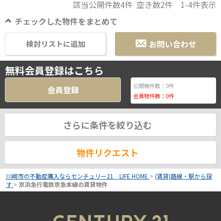
該当公開件数
4
件 空き数
2
件
1-4
件表示
チェックした物件をまとめて
お問い合わせ
検討リストに追加
無料会員登録はこちら
0
公開物件数：
件
会員登録
会員物件数：
0
件
さらに条件を絞り込む
物件リクエスト
川崎市の不動産購入ならセンチュリー21 LIFE HOME
>
(賃貸)路線・駅から探
す
>
京浜急行電鉄京急本線の賃貸物件