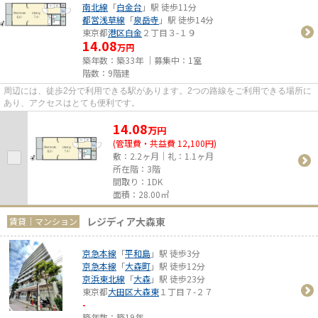
南北線
「
白金台
」駅 徒歩11分
都営浅草線
「
泉岳寺
」駅 徒歩14分
東京都
港区
白金
２丁目３-１９
14.08
万円
築年数：築33年 ｜募集中：
1室
階数：9階建
周辺には、徒歩2分で利用できる駅があります。2つの路線をご利用できる場所に
あり、アクセスはとても便利です。
14.08
万
円
(管理費・共益費 12,100円)
敷：2.2ヶ月｜礼：1.1ヶ月
所在階：3階
間取り：1DK
面積：28.00㎡
レジディア大森東
賃貸｜マンション
京急本線
「
平和島
」駅 徒歩3分
京急本線
「
大森町
」駅 徒歩12分
京浜東北線
「
大森
」駅 徒歩23分
東京都
大田区
大森東
１丁目７-２７
-
築年数：築19年