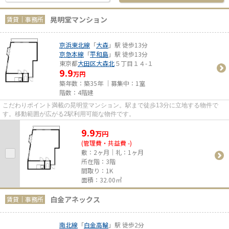
晃明堂マンション
賃貸｜事務所
京浜東北線
「
大森
」駅 徒歩13分
京急本線
「
平和島
」駅 徒歩13分
東京都
大田区
大森北
５丁目１４-１
9.9
万円
築年数：築35年 ｜募集中：
1室
階数：4階建
こだわりポイント満載の晃明堂マンション。駅まで徒歩13分に立地する物件で
す。移動範囲が広がる2駅利用可能な物件です。
9.9
万
円
(管理費・共益費 -)
敷：2ヶ月｜礼：1ヶ月
所在階：3階
間取り：1K
面積：32.00㎡
白金アネックス
賃貸｜事務所
南北線
「
白金高輪
」駅 徒歩2分