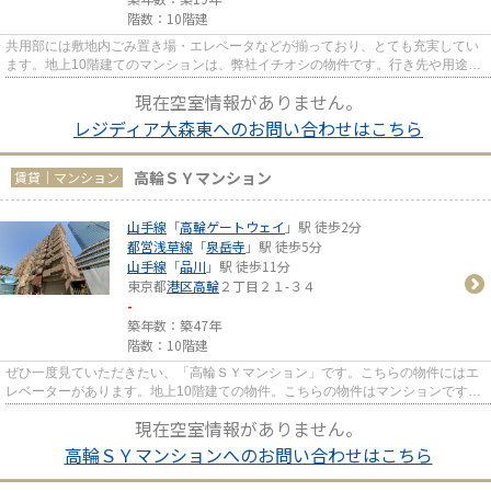
階数：10階建
共用部には敷地内ごみ置き場・エレベータなどが揃っており、とても充実してい
ます。地上10階建てのマンションは、弊社イチオシの物件です。行き先や用途に
よって2つの路線が選べるので...
現在空室情報がありません。
レジディア大森東へのお問い合わせはこちら
高輪ＳＹマンション
賃貸｜マンション
山手線
「
高輪ゲートウェイ
」駅 徒歩2分
都営浅草線
「
泉岳寺
」駅 徒歩5分
山手線
「
品川
」駅 徒歩11分
東京都
港区
高輪
２丁目２１-３４
-
築年数：築47年
階数：10階建
ぜひ一度見ていただきたい、「高輪ＳＹマンション」です。こちらの物件にはエ
レベーターがあります。地上10階建ての物件。こちらの物件はマンションです。
山手線高輪ゲートウェイ周辺...
現在空室情報がありません。
高輪ＳＹマンションへのお問い合わせはこちら