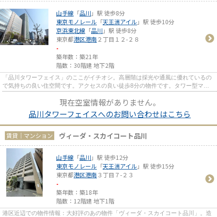
山手線
「
品川
」駅 徒歩8分
東京モノレール
「
天王洲アイル
」駅 徒歩10分
京浜東北線
「
品川
」駅 徒歩8分
東京都
港区
港南
２丁目１２-２８
-
築年数：築21年
階数：30階建 地下2階
「品川タワーフェイス」のここがイチオシ。高層階は採光や通風に優れているの
で気持ちの良い住空間です。アクセスの良い徒歩8分の物件です。タワー型マン
ションは眺めが良いので家で過...
現在空室情報がありません。
品川タワーフェイスへのお問い合わせはこちら
ヴィーダ・スカイコート品川
賃貸｜マンション
山手線
「
品川
」駅 徒歩12分
東京モノレール
「
天王洲アイル
」駅 徒歩15分
東京都
港区
港南
３丁目７-２３
-
築年数：築18年
階数：12階建 地下1階
港区近辺での物件情報：大好評のあの物件「ヴィーダ・スカイコート品川」。造