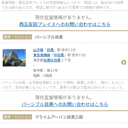
新着情報：西五反田プレイスの空室情報ならコチラ。周辺には、徒歩3分で利用
できる駅があります。周辺に駅が2つあるので電車での移動が便利です。
現在空室情報がありません。
西五反田プレイスへのお問い合わせはこちら
パーシブル目黒
賃貸｜マンション
山手線
「
目黒
」駅 徒歩13分
東急東横線
「
中目黒
」駅 徒歩15分
東京都
目黒区
目黒
２丁目
-
築年数：築31年
階数：6階建
パーシブル目黒：山手線目黒駅にも近くて便利。風通しが良く、熱がこもりにく
いので、室内が暑くなりにくいです。最寄りの駅まで徒歩13分のマンションで
す。こちらはエレベーター付き...
現在空室情報がありません。
パーシブル目黒へのお問い合わせはこちら
プライムアーバン目黒三田
賃貸｜マンション