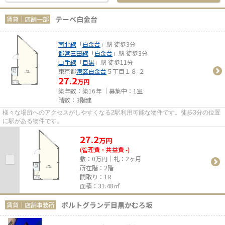
テーベ白金台
賃貸｜店舗一部
南北線
「
白金台
」駅 徒歩3分
都営三田線
「
白金台
」駅 徒歩3分
山手線
「
目黒
」駅 徒歩11分
東京都
港区
白金台
５丁目１８-２
27.2
万円
築年数：築16年 ｜募集中：
1室
階数：3階建
様々な場所へのアクセスがしやすくなる2駅利用可能な物件です。徒歩3分の位置
に駅がある物件です。
27.2
万
円
(管理費・共益費 -)
敷：0万円｜礼：2ヶ月
所在階：2階
間取り：1R
面積：31.48㎡
ポルトグランデ目黒かむろ坂
賃貸｜店舗事務所