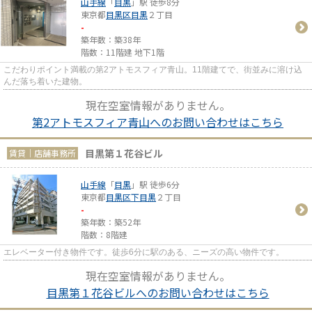
山手線
「
目黒
」駅 徒歩8分
東京都
目黒区
目黒
２丁目
-
築年数：築38年
階数：11階建 地下1階
こだわりポイント満載の第2アトモスフィア青山。11階建てで、街並みに溶け込
んだ落ち着いた建物。
現在空室情報がありません。
第2アトモスフィア青山へのお問い合わせはこちら
目黒第１花谷ビル
賃貸｜店舗事務所
山手線
「
目黒
」駅 徒歩6分
東京都
目黒区
下目黒
２丁目
-
築年数：築52年
階数：8階建
エレベーター付き物件です。徒歩6分に駅のある、ニーズの高い物件です。
現在空室情報がありません。
目黒第１花谷ビルへのお問い合わせはこちら