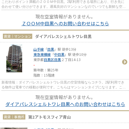
こだわりポイント満載のＺＯＯＭ中目黒。2駅利用できる場所にあり、行き先に
合わせて使い分けができます。通風良好のマンションなのでいつでも新鮮な空気
を味わえます。地上12階建てで...
現在空室情報がありません。
ＺＯＯＭ中目黒へのお問い合わせはこちら
ダイアパレスシェルトワレ目黒
賃貸｜マンション
山手線
「
目黒
」駅 徒歩13分
東急東横線
「
中目黒
」駅 徒歩10分
東京都
目黒区
目黒
２丁目14-13
-
築年数：築25年
階数：15階建
新着情報：ダイアパレスシェルトワレ目黒の空室情報ならコチラ。2駅利用でき
る物件は電車での移動が便利です。こちらはマンションタイプになります。こち
らは15階建ての物件です。目黒...
現在空室情報がありません。
ダイアパレスシェルトワレ目黒へのお問い合わせはこちら
第2アトモスフィア青山
賃貸｜事務所