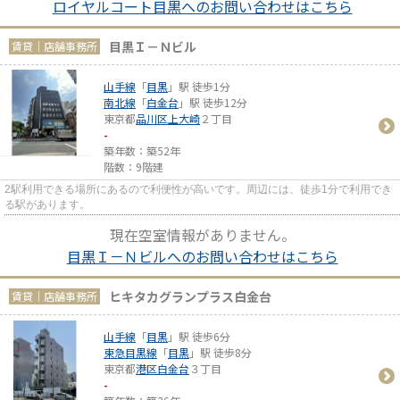
ロイヤルコート目黒へのお問い合わせはこちら
目黒Ｉ－Ｎビル
賃貸｜店舗事務所
山手線
「
目黒
」駅 徒歩1分
南北線
「
白金台
」駅 徒歩12分
東京都
品川区
上大崎
２丁目
-
築年数：築52年
階数：9階建
2駅利用できる場所にあるので利便性が高いです。周辺には、徒歩1分で利用でき
る駅があります。
現在空室情報がありません。
目黒Ｉ－Ｎビルへのお問い合わせはこちら
ヒキタカグランプラス白金台
賃貸｜店舗事務所
山手線
「
目黒
」駅 徒歩6分
東急目黒線
「
目黒
」駅 徒歩8分
東京都
港区
白金台
３丁目
-