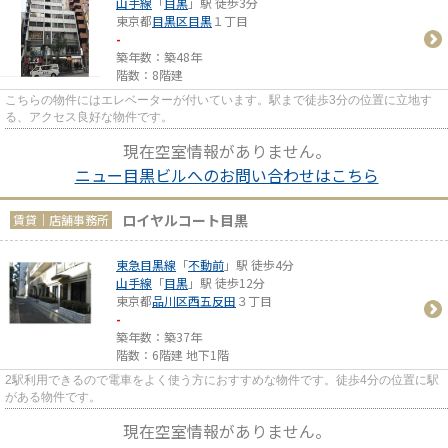
山手線
「
目黒
」駅 徒歩3分
東京都
目黒区
目黒
１丁目
-
築年数：築48年
階数：8階建
こちらの物件にはエレベーターが付いています。駅まで徒歩3分の位置に立地す
る、アクセス良好な物件です。
現在空室情報がありません。
ニュー目黒ビルへのお問い合わせはこちら
ロイヤルコート目黒
賃貸｜店舗事務所
東急目黒線
「
不動前
」駅 徒歩4分
山手線
「
目黒
」駅 徒歩12分
東京都
品川区
西五反田
３丁目
-
築年数：築37年
階数：6階建 地下1階
2駅利用できるので電車をよく使う方におすすめな物件です。徒歩4分の位置に駅
がある物件です。
現在空室情報がありません。