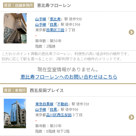
恵比寿フローレン
賃貸｜店舗事務所
山手線
「
恵比寿
」駅 徒歩9分
山手線
「
目黒
」駅 徒歩19分
東京都
目黒区
三田
２丁目
-
築年数：築50年
階数：2階建
こだわりポイント満載の恵比寿フローレン。利便性の高い徒歩9分の物件です。
目的に応じて駅を選べることが、2駅利用できるこの物件のメリットです。
現在空室情報がありません。
恵比寿フローレンへのお問い合わせはこちら
西五反田プレイス
賃貸｜事務所
東急目黒線
「
不動前
」駅 徒歩3分
山手線
「
目黒
」駅 徒歩9分
東京都
品川区
西五反田
３丁目
-
築年数：築33年
階数：8階建 地下2階