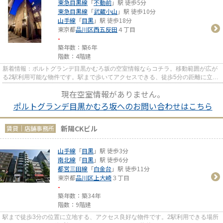
東急目黒線
「
不動前
」駅 徒歩5分
東急目黒線
「
武蔵小山
」駅 徒歩10分
山手線
「
目黒
」駅 徒歩18分
東京都
品川区
西五反田
４丁目
-
築年数：築6年
階数：4階建
新着情報：ポルトグランデ目黒かむろ坂の空室情報ならコチラ。移動範囲が広が
る2駅利用可能な物件です。駅まで歩いてアクセスできる、徒歩5分の距離に立地
する物件です。充実の設備と...
現在空室情報がありません。
ポルトグランデ目黒かむろ坂へのお問い合わせはこちら
新陽CKビル
賃貸｜店舗事務所
山手線
「
目黒
」駅 徒歩3分
南北線
「
目黒
」駅 徒歩6分
都営三田線
「
白金台
」駅 徒歩11分
東京都
品川区
上大崎
３丁目
-
築年数：築34年
階数：9階建
駅まで徒歩3分の位置に立地する、アクセス良好な物件です。2駅利用できる場所