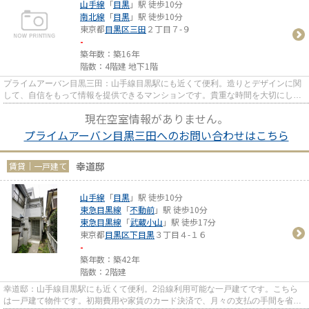
山手線
「
目黒
」駅 徒歩10分
南北線
「
目黒
」駅 徒歩10分
東京都
目黒区
三田
２丁目７-９
-
築年数：築16年
階数：4階建 地下1階
プライムアーバン目黒三田：山手線目黒駅にも近くて便利。造りとデザインに関
して、自信をもって情報を提供できるマンションです。貴重な時間を大切にした
いビジネスマンにおすすめの...
現在空室情報がありません。
プライムアーバン目黒三田へのお問い合わせはこちら
幸道邸
賃貸｜一戸建て
山手線
「
目黒
」駅 徒歩10分
東急目黒線
「
不動前
」駅 徒歩10分
東急目黒線
「
武蔵小山
」駅 徒歩17分
東京都
目黒区
下目黒
３丁目４-１６
-
築年数：築42年
階数：2階建
幸道邸：山手線目黒駅にも近くて便利。2沿線利用可能な一戸建てです。こちら
は一戸建て物件です。初期費用や家賃のカード決済で、月々の支払の手間を省け