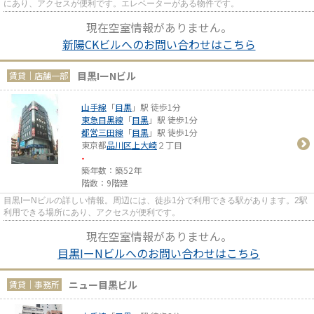
にあり、アクセスが便利です。エレベーターがある物件です。
現在空室情報がありません。
新陽CKビルへのお問い合わせはこちら
目黒IーNビル
賃貸｜店舗一部
山手線
「
目黒
」駅 徒歩1分
東急目黒線
「
目黒
」駅 徒歩1分
都営三田線
「
目黒
」駅 徒歩1分
東京都
品川区
上大崎
２丁目
-
築年数：築52年
階数：9階建
目黒IーNビルの詳しい情報。周辺には、徒歩1分で利用できる駅があります。2駅
利用できる場所にあり、アクセスが便利です。
現在空室情報がありません。
目黒IーNビルへのお問い合わせはこちら
ニュー目黒ビル
賃貸｜事務所