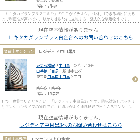
築年数：築36年
階数：7階建
「ヒキタカグランプラス白金台」のここがイチオシ。2駅利用できる場所にある
ので利便性が高いです。駅から徒歩6分に立地する、魅力的な駅近物件です。エ
レベーターがある物件です。
現在空室情報がありません。
ヒキタカグランプラス白金台へのお問い合わせはこちら
レジディア中目黒3
賃貸｜マンション
東急東横線
「
中目黒
」駅 徒歩13分
山手線
「
目黒
」駅 徒歩15分
東京都
目黒区
中目黒
２丁目
-
築年数：築4年
階数：15階建
ぜひ一度見ていただきたい、「レジディア中目黒3」です。防犯対策もバッチリ
なマンションタイプの物件です。住環境がよく通風良好で日も入るマンションを
ご提供します。よくお出かけを...
現在空室情報がありません。
レジディア中目黒3へのお問い合わせはこちら
エクセレント白金台
賃貸｜事務所