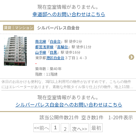
ます。当社には山手線目黒駅周...
現在空室情報がありません。
幸道邸へのお問い合わせはこちら
シルバーパレス白金台
賃貸｜マンション
南北線
「
白金台
」駅 徒歩1分
都営浅草線
「
高輪台
」駅 徒歩11分
山手線
「
目黒
」駅 徒歩16分
東京都
港区
白金台
３丁目１４-３
-
築年数：築40年
階数：11階建
休日のお出かけも便利な、3駅以上利用可の物件がおすすめです。こちらの物件
にはエレベーターがあります。素敵な外観タイル張り仕上げの物件。地上11階建
ての物件。港区に位置する南北...
現在空室情報がありません。
シルバーパレス白金台へのお問い合わせはこちら
該当公開件数
21
件 空き数
1
件
1-20
件表示
1
2
次へ>>
<<前へ
最初