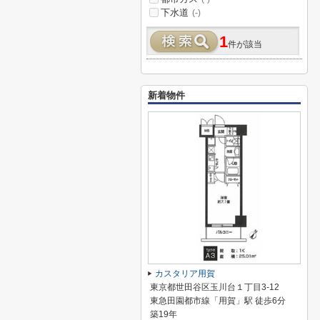
下水道
(-)
1
件が該当
新着物件
カスタリア用賀
東京都世田谷区玉川台１丁目3-12
東急田園都市線「用賀」駅 徒歩6分
築19年