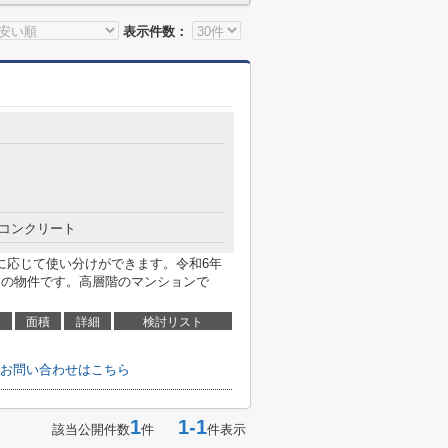
表示件数：
コンクリート
に応じて使い分けができます。令和6年
シの物件です。高層階のマンションで
面積
詳細
検討リスト
お問い合わせはこちら
1
1-1
該当公開件数
件
件表示