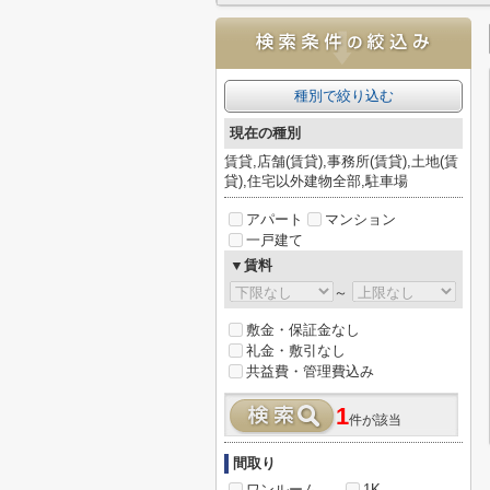
種別で絞り込む
現在の種別
賃貸,店舗(賃貸),事務所(賃貸),土地(賃
貸),住宅以外建物全部,駐車場
アパート
マンション
一戸建て
▼賃料
～
敷金・保証金なし
礼金・敷引なし
共益費・管理費込み
1
件が該当
間取り
ワンルーム
1K