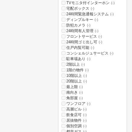
TVモニタ付インターホン
(-)
宅配ボックス
(-)
24時間緊急通報システム
(-)
ディンプルキー
(-)
防犯カメラ
(-)
24時間有人管理
(-)
フロントサービス
(-)
24時間ゴミ出し可
(-)
住戸内覧可能
(-)
コンシェルジュサービス
(-)
駐車場あり
(-)
2階以上
(-)
1階の物件
(-)
10階以上
(-)
20階以上
(-)
最上階
(-)
南向き
(-)
角部屋
(-)
ワンフロア
(-)
高層ビル
(-)
飲食店可
(-)
居抜物件
(-)
個別空調
(-)
都市ガス
(-)