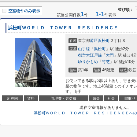
並び順：
空室物件のみ表示
1
1-1
該当公開件数
件
件表示
浜松町ＷＯＲＬＤ ＴＯＷＥＲ ＲＥＳＩＤＥＮＣＥ
東京都
港区
浜松町
２丁目３
住所
交通
山手線
「
浜松町
」駅 徒歩2分
都営大江戸線
「
大門
」駅 徒歩4分
ゆりかもめ
「
竹芝
」駅 徒歩10分
築1年
46階建
鉄筋
築年
階数
構造
お使いできる駅は3駅以上あり、行き先
築の物件です。地上46階建てのイチオ
す。山手...
所在階
賃料
管理費・共益費
敷金
礼金
間取り
現在空室情報がありません。
浜松町ＷＯＲＬＤ ＴＯＷＥＲ ＲＥＳＩＤＥＮＣＥへの