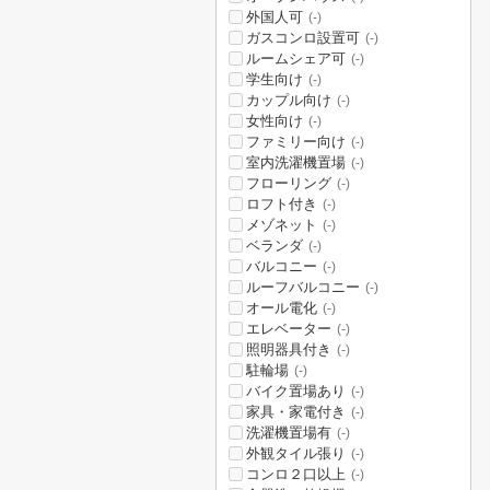
外国人可
(-)
ガスコンロ設置可
(-)
ルームシェア可
(-)
学生向け
(-)
カップル向け
(-)
女性向け
(-)
ファミリー向け
(-)
室内洗濯機置場
(-)
フローリング
(-)
ロフト付き
(-)
メゾネット
(-)
ベランダ
(-)
バルコニー
(-)
ルーフバルコニー
(-)
オール電化
(-)
エレベーター
(-)
照明器具付き
(-)
駐輪場
(-)
バイク置場あり
(-)
家具・家電付き
(-)
洗濯機置場有
(-)
外観タイル張り
(-)
コンロ２口以上
(-)