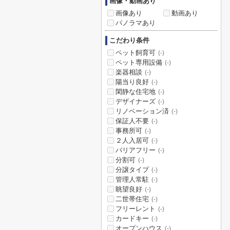
画像・動画あり
画像あり
動画あり
パノラマあり
こだわり条件
ペット飼育可
(-)
ペット専用設備
(-)
楽器相談
(-)
陽当り良好
(-)
閑静な住宅地
(-)
デザイナーズ
(-)
リノベーション済
(-)
保証人不要
(-)
事務所可
(-)
２人入居可
(-)
バリアフリー
(-)
分割可
(-)
分譲タイプ
(-)
管理人常駐
(-)
眺望良好
(-)
二世帯住宅
(-)
フリーレント
(-)
カードキー
(-)
オープンハウス
(-)