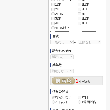
1DK
1LDK
2K
2DK
2LDK
3K
3DK
3LDK
4K
4DK
4LDK以上
面積
～
駅からの徒歩
築年数
1
件が該当
情報公開日
指定しない
本日
3日以内
1週間以内