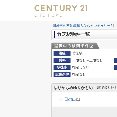
LIFE HOME
川崎市の不動産購入ならセンチュリー21 LI
竹芝駅物件一覧
沿線
竹芝駅
賃料
下限なし～上限なし
駅徒歩
指定しない
設備条件
指定なし
ゆりかもめゆりかもめ
駅で絞り込
日の出
(1)