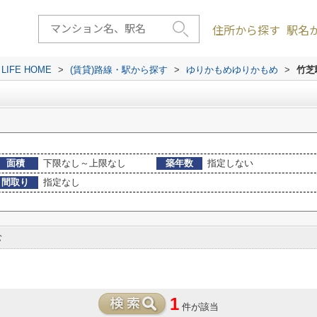
住所から探す
駅名
FE HOME
>
(賃貸)路線・駅から探す
>
ゆりかもめゆりかもめ
>
竹芝
面積
下限なし～上限なし
築年数
指定しない
間取り
指定なし
む
1
件が該当