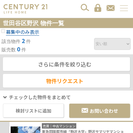
世田谷区野沢 物件一覧
募集中のみ表示
2
該当物件
件
0
販売数
件
さらに条件を絞り込む
物件リクエスト
チェックした物件をまとめて
お問い合わせ
検討リストに追加
売買｜中古マンション
東急田園都市線「駒沢大学」野沢サマリヤマンショ