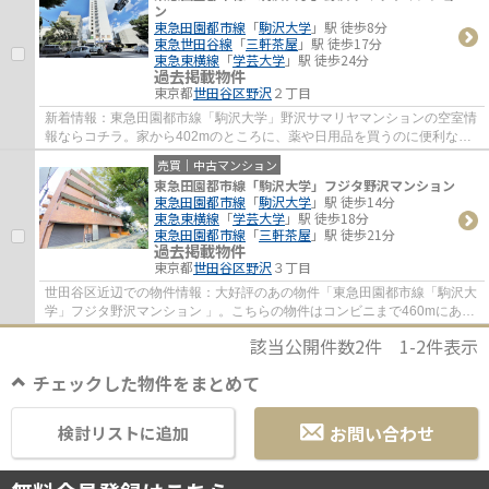
ン
東急田園都市線
「
駒沢大学
」駅 徒歩8分
東急世田谷線
「
三軒茶屋
」駅 徒歩17分
東急東横線
「
学芸大学
」駅 徒歩24分
過去掲載物件
東京都
世田谷区
野沢
２丁目
新着情報：東急田園都市線「駒沢大学」野沢サマリヤマンションの空室情
報ならコチラ。家から402mのところに、薬や日用品を買うのに便利なト
モズ 上馬店があります。徒歩8分圏内に駅の...
売買｜中古マンション
東急田園都市線「駒沢大学」フジタ野沢マンション
東急田園都市線
「
駒沢大学
」駅 徒歩14分
東急東横線
「
学芸大学
」駅 徒歩18分
東急田園都市線
「
三軒茶屋
」駅 徒歩21分
過去掲載物件
東京都
世田谷区
野沢
３丁目
世田谷区近辺での物件情報：大好評のあの物件「東急田園都市線「駒沢大
学」フジタ野沢マンション 」。こちらの物件はコンビニまで460mにあり
ます。中古マンションなら、物件の購入もス...
該当公開件数
2
件
1-2
件表示
チェックした物件をまとめて
お問い合わせ
検討リストに追加