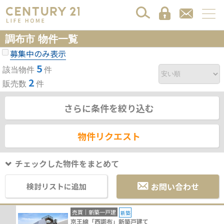
調布市 物件一覧
募集中のみ表示
5
該当物件
件
2
販売数
件
さらに条件を絞り込む
物件リクエスト
チェックした物件をまとめて
お問い合わせ
検討リストに追加
売買｜新築一戸建
新築
京王線「西調布」新築戸建て