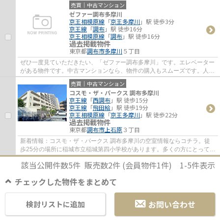
売買｜中古マンション
ゼファー調布多摩川
京王相模原線
「
京王多摩川
」駅 徒歩3分
京王線
「
調布
」駅 徒歩16分
京王相模原線
「
調布
」駅 徒歩16分
過去掲載物件
東京都
調布市
多摩川
５丁目
ぜひ一度見ていただきたい、「ゼファー調布多摩川」です。エレベーター
がある物件です。中古マンションなら、物件の購入もスムーズです。人生
で一度あるかないかの不動産購入で、失敗...
売買｜中古マンション
コスモ・ザ・パークス 調布多摩川
京王線
「
西調布
」駅 徒歩15分
京王線
「
飛田給
」駅 徒歩19分
京王相模原線
「
京王多摩川
」駅 徒歩22分
過去掲載物件
東京都
調布市
上石原
３丁目
新着情報：コスモ・ザ・パークス 調布多摩川の空室情報ならコチラ。徒
歩25分の場所に稲城市立稲城第四小学校があります。多くの方にとって便
利で欠かせない条件でもあるエレベーター付...
該当公開件数
5
件 販売数
2
件 (会員物件
1
件)
1-5
件表示
チェックした物件をまとめて
お問い合わせ
検討リストに追加