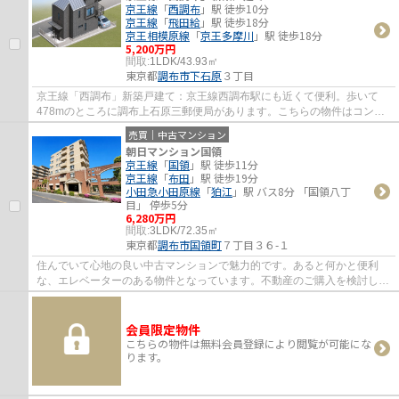
京王線
「
西調布
」駅 徒歩10分
京王線
「
飛田給
」駅 徒歩18分
京王相模原線
「
京王多摩川
」駅 徒歩18分
5,200万円
間取:
1LDK/43.93㎡
東京都
調布市
下石原
３丁目
京王線「西調布」新築戸建て：京王線西調布駅にも近くて便利。歩いて
478mのところに調布上石原三郵便局があります。こちらの物件はコンビ
ニまで409mにあります。新築の戸建て物件です...
売買｜中古マンション
朝日マンション国領
京王線
「
国領
」駅 徒歩11分
京王線
「
布田
」駅 徒歩19分
小田急小田原線
「
狛江
」駅 バス8分 「国領八丁
目」 停歩5分
6,280万円
間取:
3LDK/72.35㎡
東京都
調布市
国領町
７丁目３６-１
住んでいて心地の良い中古マンションで魅力的です。あると何かと便利
な、エレベーターのある物件となっています。不動産のご購入を検討して
いるが不動産の知識がなくて不安だと思う方...
会員限定物件
こちらの物件は無料会員登録により閲覧が可能にな
ります。