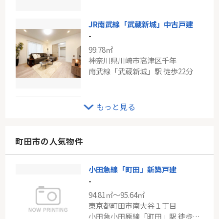
JR南武線「武蔵新城」中古戸建
-
99.78㎡
神奈川県川崎市高津区千年
南武線「武蔵新城」駅 徒歩22分
小田急線「柿生」新築戸建て
もっと見る
-
93.56㎡～108.47㎡
神奈川県川崎市麻生区上麻生７丁目
町田市の人気物件
小田急小田原線「柿生」駅 徒歩19分
小田急線「町田」新築戸建
東急田園都市線「市が尾」新築分譲
-
-
94.81㎡～95.64㎡
94.39㎡～105.99㎡
東京都町田市南大谷１丁目
神奈川県横浜市青葉区市ケ尾町
小田急小田原線「町田」駅 徒歩21分