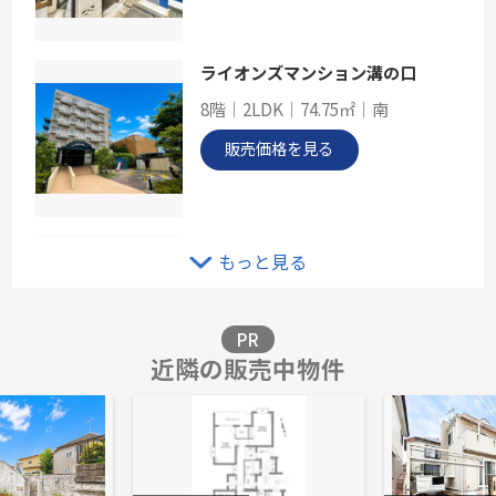
京王相模原線「若葉台」駅 バス11分 「真光寺」 停歩3分
ライオンズマンション溝の口
8階｜2LDK｜74.75㎡｜南
販売価格を見る
アイランドブリーズ
もっと見る
5階｜3LDK｜76.32㎡｜南
販売価格を見る
PR
近隣の販売中物件
グリーンライン「北山田」条件なし土地
-｜-｜202.79㎡｜-
販売価格を見る