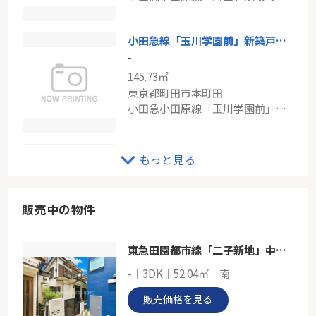
東急田園都市線「市が尾」駅 徒歩12分
小田急線「玉川学園前」新築戸建て
-
145.73㎡
東京都町田市本町田
小田急小田原線「玉川学園前」駅 徒歩19分
田園都市線「つくし野」中古
もっと見る
-
154.85㎡
東京都町田市つくし野２丁目
販売中の物件
東急田園都市線「つくし野」駅 徒歩9分
東急田園都市線「二子新地」中古戸建
京王相模原線「若葉台」中古戸建
-｜3DK｜52.04㎡｜南
-
101.57㎡
販売価格を見る
東京都町田市真光寺町