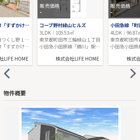
販売価格
販売価格
-
-
東急田園都市線「すずかけ台」土地
コープ野村緑山ヒルズ
小田急線「町
3LDK｜105.53㎡
4LDK｜96.87
東京都町田市南つくし野１丁目
東京都町田市三輪緑山１丁目
東京都町田市
東急田園都市線「すずかけ台」駅 徒歩11分
小田急小田原線「鶴川」駅 バス8分 「鶴川緑山住宅」 停歩2分
LIFE HOME
株式会社LIFE HOME
株式会社
物件概要