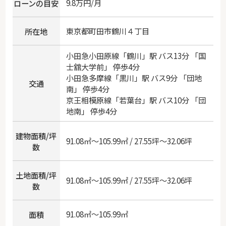
9.8万円/月
ローンの目安
東京都
町田市
鶴川
４丁目
所在地
小田急小田原線
「
鶴川
」駅 バス13分 「国
士舘大学前」 停歩4分
小田急多摩線
「
黒川
」駅 バス9分 「団地
交通
南」 停歩4分
京王相模原線
「
若葉台
」駅 バス10分 「団
地南」 停歩4分
建物面積/坪
91.08㎡～105.99㎡ / 27.55坪～32.06坪
数
土地面積/坪
91.08㎡～105.99㎡ / 27.55坪～32.06坪
数
91.08㎡～105.99㎡
面積