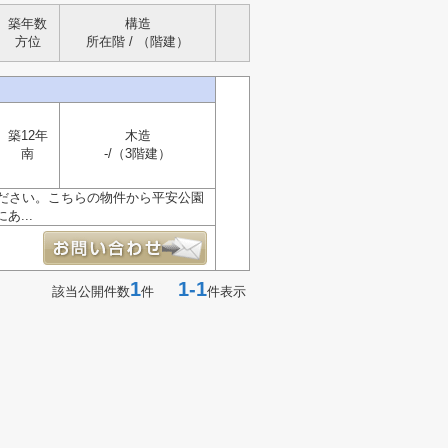
築年数
構造
方位
所在階 / （階建）
築12年
木造
南
-/（3階建）
ださい。こちらの物件から平安公園
...
1
1-1
該当公開件数
件
件表示