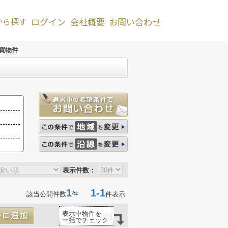
から探す
ログイン
会社概要
お問い合わせ
買物件
表示件数：
1
1-1
該当公開件数
件
件表示
表示中物件を
一括でチェック