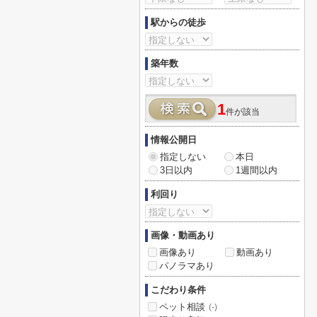
駅からの徒歩
築年数
1
件が該当
情報公開日
指定しない
本日
3日以内
1週間以内
利回り
画像・動画あり
画像あり
動画あり
パノラマあり
こだわり条件
ペット相談
(-)