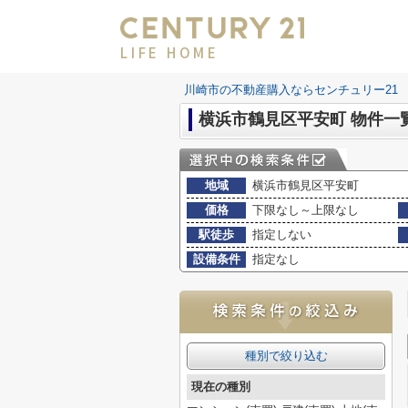
LIFE HOME
川崎市の不動産購入ならセンチュリー21 LI
横浜市鶴見区平安町 物件一
地域
横浜市鶴見区平安町
価格
下限なし～上限なし
駅徒歩
指定しない
設備条件
指定なし
種別で絞り込む
現在の種別