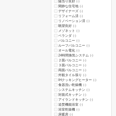
陽当り良好
(-)
閑静な住宅地
(-)
デザイナーズ
(-)
リフォーム済
(-)
リノベーション済
(-)
眺望良好
(-)
メゾネット
(-)
ベランダ
(-)
バルコニー
(-)
ルーフバルコニー
(-)
オール電化
(-)
24時間換気システム
(-)
２面バルコニー
(-)
３面バルコニー
(-)
両面バルコニー
(-)
外観タイル張り
(-)
IHクッキングヒーター
(-)
食器洗い乾燥機
(-)
システムキッチン
(-)
対面式キッチン
(-)
アイランドキッチン
(-)
追焚機能浴室
(-)
浴室乾燥機
(-)
床暖房
(-)