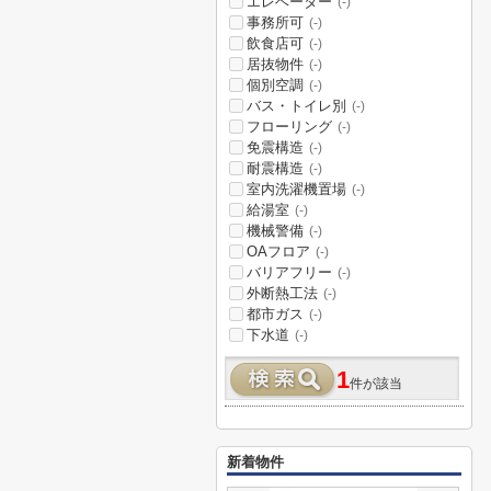
エレベーター
(-)
事務所可
(-)
飲食店可
(-)
居抜物件
(-)
個別空調
(-)
バス・トイレ別
(-)
フローリング
(-)
免震構造
(-)
耐震構造
(-)
室内洗濯機置場
(-)
給湯室
(-)
機械警備
(-)
OAフロア
(-)
バリアフリー
(-)
外断熱工法
(-)
都市ガス
(-)
下水道
(-)
1
件が該当
新着物件