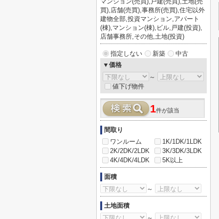
マンション(売買),戸建(売買),土地(売
買),店舗(売買),事務所(売買),住宅以外
建物全部,投資マンション,アパート
(棟),マンション(棟),ビル,戸建(投資),
店舗事務所,その他,土地(投資)
指定しない
新築
中古
▼価格
～
値下げ物件
1
件が該当
間取り
ワンルーム
1K/1DK/1LDK
2K/2DK/2LDK
3K/3DK/3LDK
4K/4DK/4LDK
5K以上
面積
～
土地面積
～