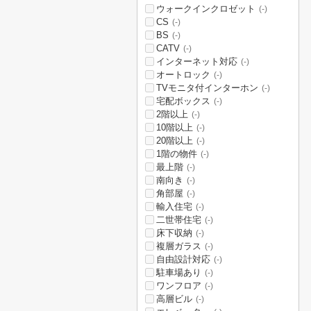
ウォークインクロゼット
(-)
CS
(-)
BS
(-)
CATV
(-)
インターネット対応
(-)
オートロック
(-)
TVモニタ付インターホン
(-)
宅配ボックス
(-)
2階以上
(-)
10階以上
(-)
20階以上
(-)
1階の物件
(-)
最上階
(-)
南向き
(-)
角部屋
(-)
輸入住宅
(-)
二世帯住宅
(-)
床下収納
(-)
複層ガラス
(-)
自由設計対応
(-)
駐車場あり
(-)
ワンフロア
(-)
高層ビル
(-)