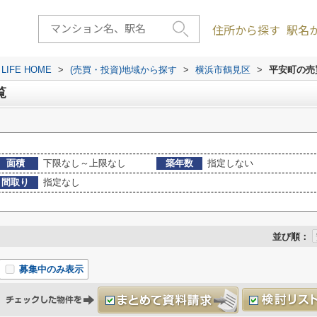
住所から探す
駅名
FE HOME
>
(売買・投資)地域から探す
>
横浜市鶴見区
>
平安町の売
覧
面積
下限なし～上限なし
築年数
指定しない
間取り
指定なし
並び順：
募集中のみ表示