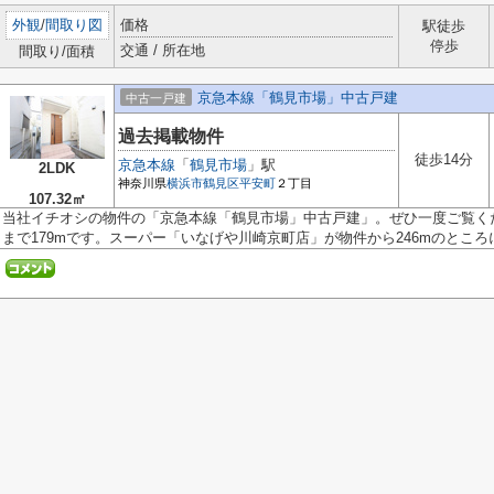
外観
/
間取り図
価格
駅徒歩
停歩
交通 / 所在地
間取り/面積
京急本線「鶴見市場」中古戸建
中古一戸建
過去掲載物件
徒歩14分
京急本線
「
鶴見市場
」駅
2LDK
神奈川県
横浜市鶴見区
平安町
２丁目
107.32㎡
当社イチオシの物件の「京急本線「鶴見市場」中古戸建」。ぜひ一度ご覧く
まで179mです。スーパー「いなげや川崎京町店」が物件から246mのところにあ