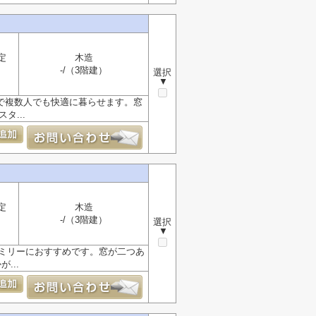
定
木造
-/（3階建）
選択
▼
で複数人でも快適に暮らせます。窓
タ...
定
木造
-/（3階建）
選択
▼
ァミリーにおすすめです。窓が二つあ
...