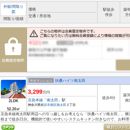
外観
/
間取り
価格
駅徒歩
築
図
停歩
方
交通 / 所在地
間取り/面積
扶桑ハイツ南太田
中古マンション
3,299
万円
築3
徒歩4分
京急本線
「
南太田
」駅
南
2LDK
神奈川県
横浜市南区
南太田
２丁目
52.20㎡
京急本線南太田駅周辺への引っ越しをお考えなら「扶桑ハイツ南太田」。横
校まで徒歩21分。機能的で使いやすいシステムキッチン付きなので、お料理を.