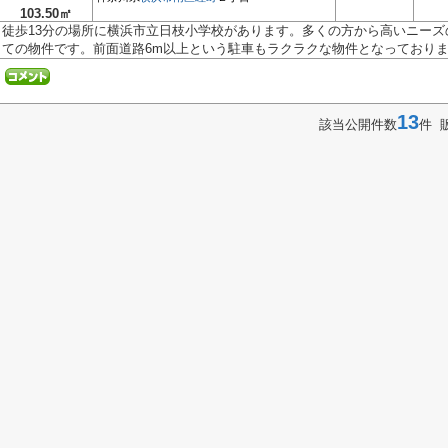
103.50㎡
徒歩13分の場所に横浜市立日枝小学校があります。多くの方から高いニー
ての物件です。前面道路6m以上という駐車もラクラクな物件となっております
13
該当公開件数
件 