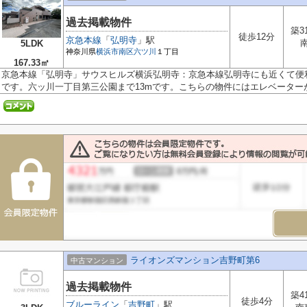
過去掲載物件
築3
徒歩12分
京急本線
「
弘明寺
」駅
5LDK
神奈川県
横浜市南区
六ツ川
１丁目
167.33㎡
京急本線「弘明寺」サウスヒルズ横浜弘明寺：京急本線弘明寺にも近くて便利
です。六ッ川一丁目第三公園まで13mです。こちらの物件にはエレベーターがあ
ライオンズマンション吉野町第6
中古マンション
過去掲載物件
築4
徒歩4分
ブルーライン
「
吉野町
」駅