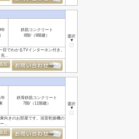
9年
鉄筋コンクリート
南
8階/（9階建）
選択
▼
一目でわかるTVインターホン付き。
...
1年
鉄骨鉄筋コンクリート
東
7階/（11階建）
選択
▼
南東向きのお部屋です。浴室乾燥機の
...