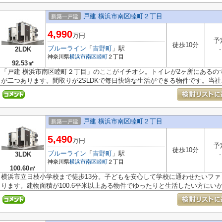
戸建 横浜市南区睦町２丁目
新築一戸建
4,990
万円
予
徒歩10分
ブルーライン
「
吉野町
」駅
2LDK
-
神奈川県
横浜市南区
睦町
２丁目
92.53㎡
「戸建 横浜市南区睦町２丁目」のここがイチオシ。トイレが2ヶ所にあるの
が二つあります。間取りが2SLDKで毎日快適な生活ができる物件です。当社ス
戸建 横浜市南区睦町２丁目
新築一戸建
5,490
万円
予
徒歩10分
ブルーライン
「
吉野町
」駅
3LDK
-
神奈川県
横浜市南区
睦町
２丁目
100.60㎡
横浜市立日枝小学校まで徒歩13分。子どもを安心して学校に通わせたいフ
ります。建物面積が100.6平米以上ある物件でゆったりと生活したい方にいかが