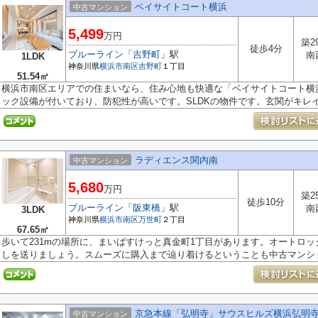
ベイサイトコート横浜
中古マンション
5,499
万円
築2
徒歩4分
ブルーライン
「
吉野町
」駅
南
1LDK
神奈川県
横浜市南区
吉野町
１丁目
51.54㎡
横浜市南区エリアでの住まいなら、住み心地も快適な「ベイサイトコート横
ック設備が付いており、防犯性が高いです。SLDKの物件です。玄関がキレイで
ラディエンス関内南
中古マンション
5,680
万円
築2
徒歩10分
ブルーライン
「
阪東橋
」駅
南
3LDK
神奈川県
横浜市南区
万世町
２丁目
67.65㎡
歩いて231mの場所に、まいばすけっと真金町1丁目があります。オートロ
しを送りましょう。スムーズに購入まで辿り着けるということも中古マンション
京急本線「弘明寺」サウスヒルズ横浜弘明
中古マンション