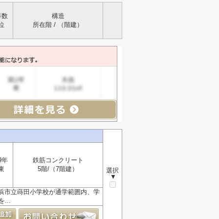
年数
構造
位
所在階 / （階建）
9年
鉄筋コンクリート
東
5階/（7階建）
選択
▼
浜市立蒔田小学校が通学範囲内、学
..