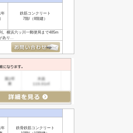
1年
鉄筋コンクリート
南
7階/（8階建）
。横浜六ッ川一郵便局まで485m
り...
1年
鉄骨鉄筋コンクリート