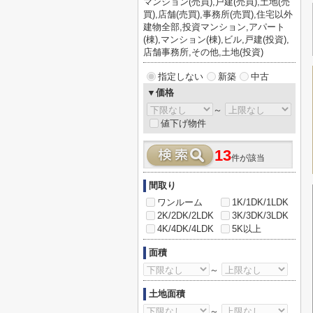
マンション(売買),戸建(売買),土地(売
買),店舗(売買),事務所(売買),住宅以外
建物全部,投資マンション,アパート
(棟),マンション(棟),ビル,戸建(投資),
店舗事務所,その他,土地(投資)
指定しない
新築
中古
▼価格
～
値下げ物件
13
件が該当
間取り
ワンルーム
1K/1DK/1LDK
2K/2DK/2LDK
3K/3DK/3LDK
4K/4DK/4LDK
5K以上
面積
～
土地面積
～