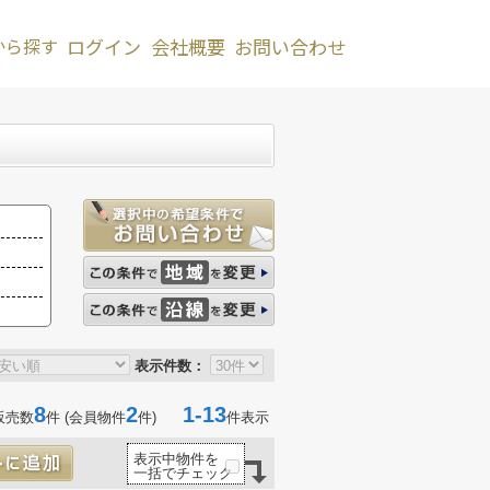
から探す
ログイン
会社概要
お問い合わせ
表示件数：
8
2
1-13
販売数
件 (会員物件
件)
件表示
表示中物件を
一括でチェック