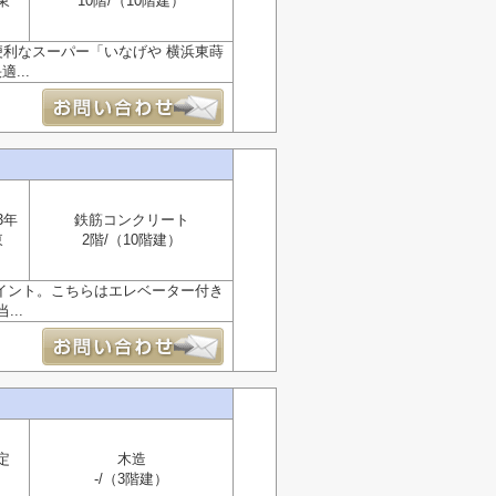
東
10階/（10階建）
利なスーパー「いなげや 横浜東蒔
...
3年
鉄筋コンクリート
東
2階/（10階建）
イント。こちらはエレベーター付き
..
定
木造
-/（3階建）