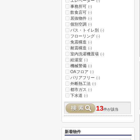
エレベーター
(-)
事務所可
(-)
飲食店可
(-)
居抜物件
(-)
個別空調
(-)
バス・トイレ別
(-)
フローリング
(-)
免震構造
(-)
耐震構造
(-)
室内洗濯機置場
(-)
給湯室
(-)
機械警備
(-)
OAフロア
(-)
バリアフリー
(-)
外断熱工法
(-)
都市ガス
(-)
下水道
(-)
13
件が該当
新着物件