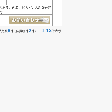
ズのある、内装もピカピカの新築戸建
...
8
2
1-13
販売数
件 (会員物件
件)
件表示