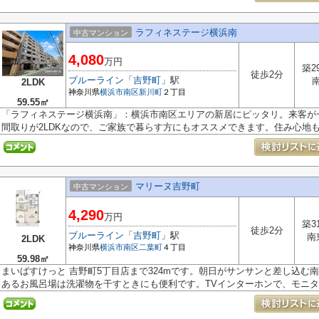
ラフィネステージ横浜南
中古マンション
4,080
万円
築2
徒歩2分
ブルーライン
「
吉野町
」駅
2LDK
神奈川県
横浜市南区
新川町
２丁目
59.55㎡
「ラフィネステージ横浜南」：横浜市南区エリアの新居にピッタリ。来客が
間取りが2LDKなので、ご家族で暮らす方にもオススメできます。住み心地も充
マリーヌ吉野町
中古マンション
4,290
万円
築3
徒歩2分
ブルーライン
「
吉野町
」駅
南
2LDK
神奈川県
横浜市南区
二葉町
４丁目
59.98㎡
まいばすけっと 吉野町5丁目店まで324mです。朝日がサンサンと差し込む
あるお風呂場は洗濯物を干すときにも便利です。TVインターホンで、モニター