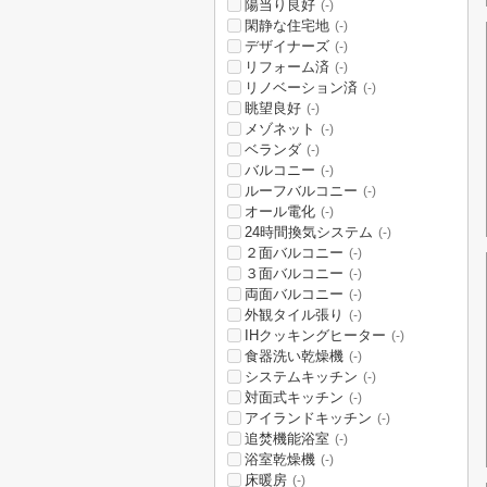
陽当り良好
(-)
閑静な住宅地
(-)
デザイナーズ
(-)
リフォーム済
(-)
リノベーション済
(-)
眺望良好
(-)
メゾネット
(-)
ベランダ
(-)
バルコニー
(-)
ルーフバルコニー
(-)
オール電化
(-)
24時間換気システム
(-)
２面バルコニー
(-)
３面バルコニー
(-)
両面バルコニー
(-)
外観タイル張り
(-)
IHクッキングヒーター
(-)
食器洗い乾燥機
(-)
システムキッチン
(-)
対面式キッチン
(-)
アイランドキッチン
(-)
追焚機能浴室
(-)
浴室乾燥機
(-)
床暖房
(-)