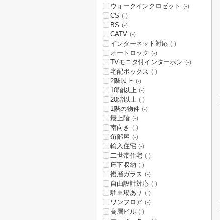
ウォークインクロゼット
(-)
CS
(-)
BS
(-)
CATV
(-)
インターネット対応
(-)
オートロック
(-)
TVモニタ付インターホン
(-)
宅配ボックス
(-)
2階以上
(-)
10階以上
(-)
20階以上
(-)
1階の物件
(-)
最上階
(-)
南向き
(-)
角部屋
(-)
輸入住宅
(-)
二世帯住宅
(-)
床下収納
(-)
複層ガラス
(-)
自由設計対応
(-)
駐車場あり
(-)
ワンフロア
(-)
高層ビル
(-)