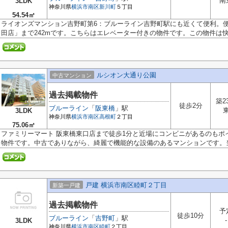
南
3LDK
神奈川県
横浜市南区
新川町
５丁目
54.54㎡
ライオンズマンション吉野町第6：ブルーライン吉野町駅にも近くて便利。便
田店」まで242mです。こちらはエレベーター付きの物件です。この物件は快適
ルシオン大通り公園
中古マンション
過去掲載物件
築2
徒歩2分
ブルーライン
「
阪東橋
」駅
3LDK
神奈川県
横浜市南区
高根町
２丁目
75.06㎡
ファミリーマート 阪東橋東口店まで徒歩1分と近場にコンビニがあるのもポ
物件です。中古でありながら、綺麗で機能的な設備のあるマンションです。当.
戸建 横浜市南区睦町２丁目
新築一戸建
過去掲載物件
予
徒歩10分
ブルーライン
「
吉野町
」駅
-
3LDK
神奈川県
横浜市南区
睦町
２丁目