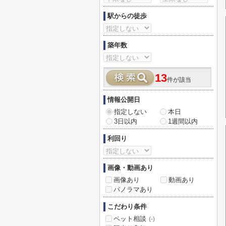
駅からの徒歩
築年数
13
件が該当
情報公開日
指定しない
本日
3日以内
1週間以内
利回り
画像・動画あり
画像あり
動画あり
パノラマあり
こだわり条件
ペット相談
(-)