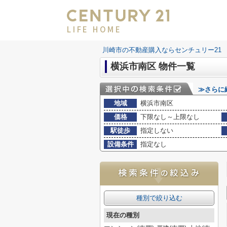
LIFE HOME
川崎市の不動産購入ならセンチュリー21 LI
横浜市南区 物件一覧
≫さらに
地域
横浜市南区
価格
下限なし～上限なし
駅徒歩
指定しない
設備条件
指定なし
種別で絞り込む
現在の種別