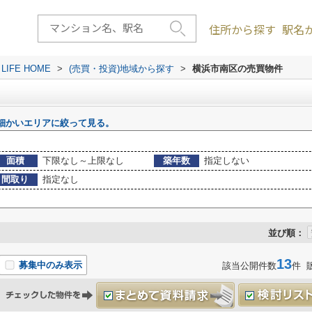
住所から探す
駅名
FE HOME
>
(売買・投資)地域から探す
>
横浜市南区の売買物件
細かいエリアに絞って見る。
面積
下限なし～上限なし
築年数
指定しない
間取り
指定なし
並び順：
13
募集中のみ表示
該当公開件数
件 