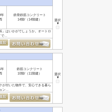
9年
鉄骨鉄筋コンクリート
西
14階/（14階建）
選択
▼
浜」はいかがでしょうか。オートロ
...
5年
鉄筋コンクリート
西
10階/（11階建）
選択
▼
ックが付いた物件で、安心できる暮ら
...
寺