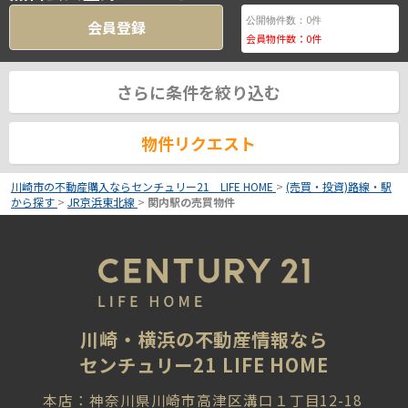
0
公開物件数：
件
会員登録
会員物件数：
0
件
さらに条件を絞り込む
物件リクエスト
川崎市の不動産購入ならセンチュリー21 LIFE HOME
>
(売買・投資)路線・駅
から探す
>
JR京浜東北線
>
関内駅の売買物件
川崎・横浜の不動産情報なら
センチュリー21 LIFE HOME
本店：神奈川県川崎市高津区溝口１丁目12-18