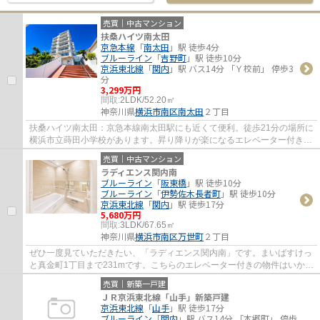
売買｜中古マンション
扶桑ハイツ南太田
京急本線
「
南太田
」駅 徒歩4分
ブルーライン
「
吉野町
」駅 徒歩10分
京浜東北線
「
関内
」駅 バス14分 「Ｙ校前」 停歩3
分
3,299万円
間取:
2LDK/52.20㎡
神奈川県
横浜市南区
南太田
２丁目
扶桑ハイツ南太田：京急本線南太田駅にも近くて便利。徒歩21分の場所に
横浜市立蒔田小学校があります。昇り降りが楽になるエレベーター付きの
物件です。住んでいて心地の良い中古マン...
売買｜中古マンション
ラディエンス関内南
ブルーライン
「
阪東橋
」駅 徒歩10分
ブルーライン
「
伊勢佐木長者町
」駅 徒歩10分
京浜東北線
「
関内
」駅 徒歩17分
5,680万円
間取:
3LDK/67.65㎡
神奈川県
横浜市南区
万世町
２丁目
ぜひ一度見ていただきたい、「ラディエンス関内南」です。まいばすけっ
と真金町1丁目まで231mです。こちらのエレベーター付きの物件はいかが
でしょうか。共有部分も清潔感があり、綺麗...
売買｜新築一戸建
ＪＲ京浜東北線「山手」新築戸建
京浜東北線
「
山手
」駅 徒歩17分
ブルーライン
「
関内
」駅 バス14分 「本郷町」 停歩