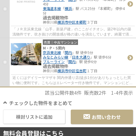
4分
東海道本線
「
横浜
」駅 バス25分 「本郷町」 停歩4
分
過去掲載物件
神奈川県
横浜市中区
本郷町
３丁目
「ＪＲ京浜東北線「山手」新築戸建」のここがイチオシ。築2年以内の築
浅物件です。吹き抜けの開放感が格の違いを演出しています。綺麗で清潔
感のある室内が新築戸建ての特徴です。横浜...
売買｜中古マンション
M・P・S関内
京浜東北線
「
関内
」駅 徒歩5分
みなとみらい線
「
日本大通り
」駅 徒歩6分
ブルーライン
「
関内
」駅 徒歩6分
過去掲載物件
神奈川県
横浜市中区
住吉町
１丁目
近くにはデイリーヤマザキ 関内仲通り店(徒歩1分)がありちょっとした買
い物に便利です。こちらはエレベーター付き物件です。マンションにどん
な人が住んでいるのかも中古マンションな...
該当公開件数
4
件 販売数
2
件
1-4
件表示
チェックした物件をまとめて
お問い合わせ
検討リストに追加
無料会員登録はこちら