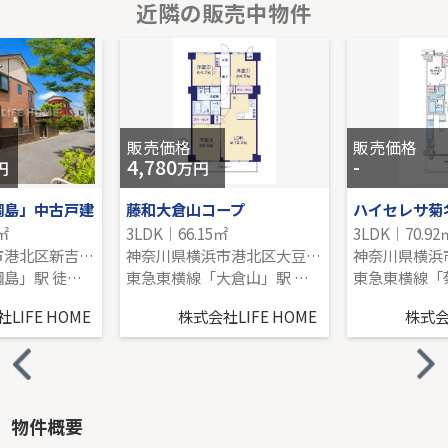
近隣の販売中物件
ガーデンセシア弐番館
15階｜2LDK｜70.11㎡｜南
販売価格を見る
販売価格
販売価格
4,780
-
円
万円
綱島」中古戸建
藤和大倉山コープ
ハイセレサ菊
2㎡
3LDK｜66.15㎡
3LDK｜70.92
神奈川県横浜市港北区新吉田東５丁目
神奈川県横浜市港北区大豆戸町
東急東横線「綱島」駅 徒歩17分
東急東横線「大倉山」駅 徒歩11分
LIFE HOME
株式会社LIFE HOME
株式会社
物件概要