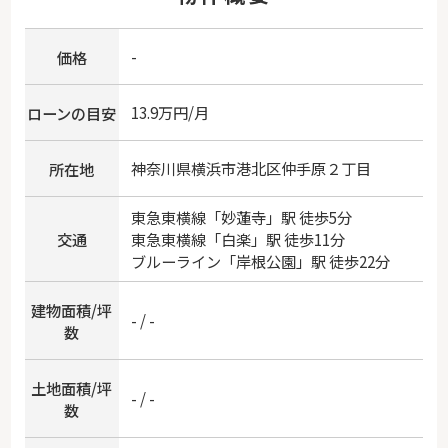
-
価格
13.9万円/月
ローンの目安
神奈川県
横浜市港北区
仲手原
２丁目
所在地
東急東横線
「
妙蓮寺
」駅 徒歩5分
交通
東急東横線
「
白楽
」駅 徒歩11分
ブルーライン
「
岸根公園
」駅 徒歩22分
建物面積/坪
- / -
数
土地面積/坪
- / -
数