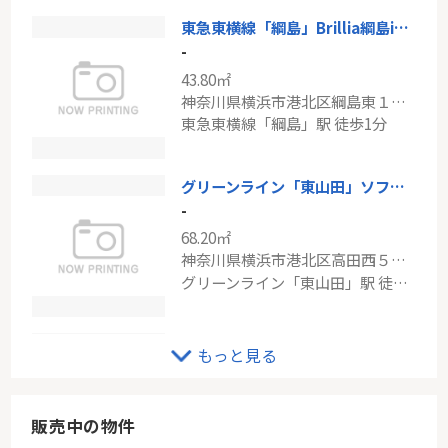
東急東横線「綱島」Brillia綱島idステーションフロント
東急田園都市線「鷺沼」日商岩井鷺沼マンション
-
-
43.80㎡
86.56㎡
神奈川県横浜市港北区綱島東１丁目
神奈川県川崎市宮前区有馬１丁目
東急東横線「綱島」駅 徒歩1分
東急田園都市線「鷺沼」駅 徒歩10分
グリーンライン「東山田」ソフィア綱島
-
68.20㎡
神奈川県横浜市港北区高田西５丁目
グリーンライン「東山田」駅 徒歩9分
ロマネパーク大倉山
もっと見る
-
55.68㎡
神奈川県横浜市港北区樽町１丁目
販売中の物件
東急東横線「大倉山」駅 徒歩13分