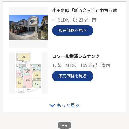
小田急線「新百合ヶ丘」中古戸建
東急東横線「日吉」ナイスアーバン日吉Ⅲ
-｜3LDK｜85.23㎡｜南
-
60.45㎡
販売価格を見る
神奈川県横浜市港北区日吉３丁目
東急東横線「日吉」駅 徒歩7分
ロワール横濱レムナンツ
12階｜4LDK｜105.23㎡｜南西
販売価格を見る
東急田園都市線「宮前平」新築戸建
もっと見る
-｜4LDK｜95.63㎡｜南
販売価格を見る
PR