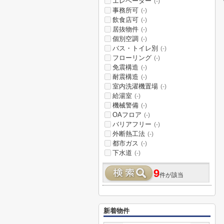
エレベーター
(-)
事務所可
(-)
飲食店可
(-)
居抜物件
(-)
個別空調
(-)
バス・トイレ別
(-)
フローリング
(-)
免震構造
(-)
耐震構造
(-)
室内洗濯機置場
(-)
給湯室
(-)
機械警備
(-)
OAフロア
(-)
バリアフリー
(-)
外断熱工法
(-)
都市ガス
(-)
下水道
(-)
9
件が該当
新着物件