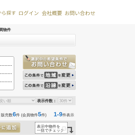
から探す
ログイン
会社概要
お問い合わせ
買物件
表示件数：
6
5
1-9
 販売数
件 (会員物件
件)
件表示
表示中物件を
一括でチェック