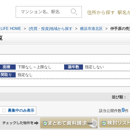
住所から探す
駅名
FE HOME
>
(売買・投資)地域から探す
>
横浜市港北区
>
仲手原の売
覧
面積
下限なし～上限なし
築年数
指定しない
間取り
指定なし
並び順：
9
募集中のみ表示
該当公開件数
件