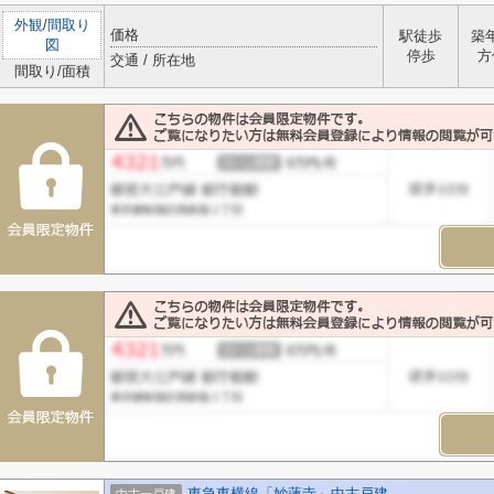
外観
/
間取り
価格
駅徒歩
築
図
停歩
方
交通 / 所在地
間取り/面積
東急東横線「妙蓮寺」中古戸建