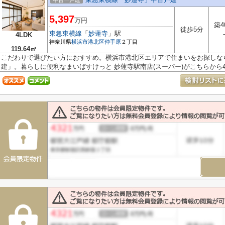
中古一戸建
5,397
万円
築4
徒歩5分
東急東横線
「
妙蓮寺
」駅
-
4LDK
神奈川県
横浜市港北区
仲手原
２丁目
119.64㎡
こだわりで選びたい方におすすめ。横浜市港北区エリアで住まいをお探しな
建」。暮らしに便利なまいばすけっと 妙蓮寺駅南店(スーパー)がこちらから478