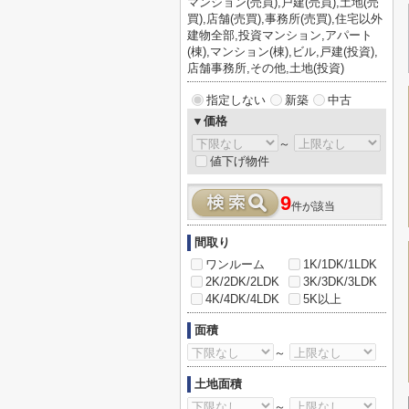
マンション(売買),戸建(売買),土地(売
買),店舗(売買),事務所(売買),住宅以外
建物全部,投資マンション,アパート
(棟),マンション(棟),ビル,戸建(投資),
店舗事務所,その他,土地(投資)
指定しない
新築
中古
▼価格
～
値下げ物件
9
件が該当
間取り
ワンルーム
1K/1DK/1LDK
2K/2DK/2LDK
3K/3DK/3LDK
4K/4DK/4LDK
5K以上
面積
～
土地面積
～