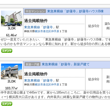
東急東横線「妙蓮寺」妙蓮寺ハウスB棟
中古マンション
過去掲載物件
築5
徒歩5分
東急東横線
「
妙蓮寺
」駅
南
3LDK
神奈川県
横浜市港北区
仲手原
１丁目
61.46㎡
ぜひ一度見ていただきたい、「東急東横線「妙蓮寺」妙蓮寺ハウスB棟」で
いるのかも中古マンションなら事前に知れます。駅から徒歩5分の所にある物件
東急東横線「妙蓮寺」新築戸建て
新築一戸建
過去掲載物件
新
徒歩9分
東急東横線
「
妙蓮寺
」駅
2LDK
南
神奈川県
横浜市港北区
仲手原
１丁目
103.77㎡
仲手原広場公園まで445mです。家から185mのところに、薬や日用品を買う
ィー) 横浜西大口店があります。内外装共に綺麗な新築戸建ての物件はいかがで