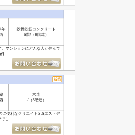
4年
鉄骨鉄筋コンクリート
西
6階/（9階建）
す。マンションにどんな人が住んで
...
築
木造
西
-/（3階建）
のに便利なクリエイトSD(エス・デ
し...