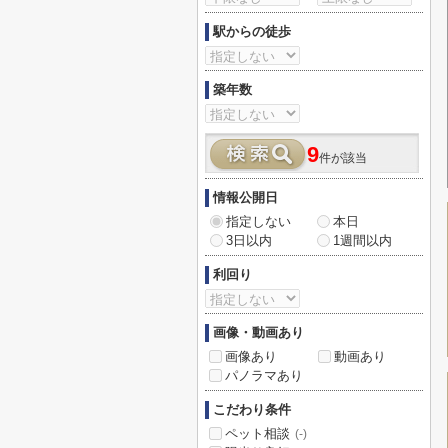
駅からの徒歩
築年数
9
件が該当
情報公開日
指定しない
本日
3日以内
1週間以内
利回り
画像・動画あり
画像あり
動画あり
パノラマあり
こだわり条件
ペット相談
(-)