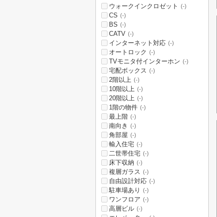
ウォークインクロゼット
(-)
CS
(-)
BS
(-)
CATV
(-)
インターネット対応
(-)
オートロック
(-)
TVモニタ付インターホン
(-)
宅配ボックス
(-)
2階以上
(-)
10階以上
(-)
20階以上
(-)
1階の物件
(-)
最上階
(-)
南向き
(-)
角部屋
(-)
輸入住宅
(-)
二世帯住宅
(-)
床下収納
(-)
複層ガラス
(-)
自由設計対応
(-)
駐車場あり
(-)
ワンフロア
(-)
高層ビル
(-)