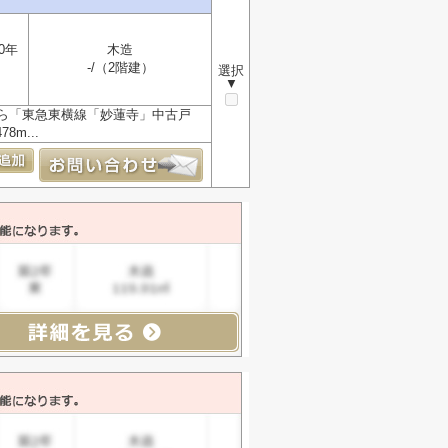
0年
木造
-/（2階建）
選択
▼
ら「東急東横線「妙蓮寺」中古戸
m...