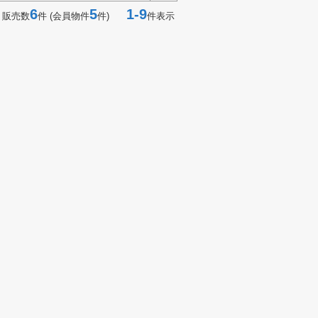
6
5
1-9
 販売数
件 (会員物件
件)
件表示