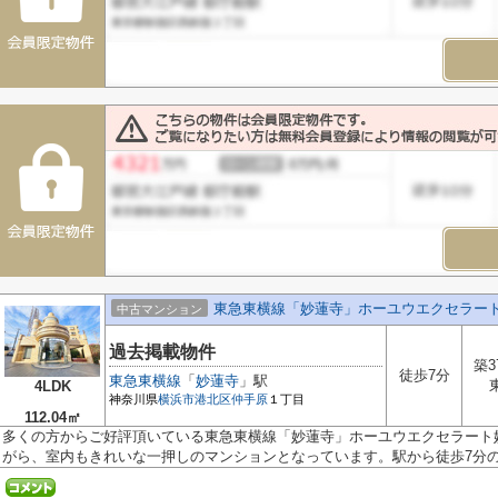
東急東横線「妙蓮寺」ホーユウエクセラー
中古マンション
過去掲載物件
築3
徒歩7分
東急東横線
「
妙蓮寺
」駅
4LDK
神奈川県
横浜市港北区
仲手原
１丁目
112.04㎡
多くの方からご好評頂いている東急東横線「妙蓮寺」ホーユウエクセラート
がら、室内もきれいな一押しのマンションとなっています。駅から徒歩7分の.