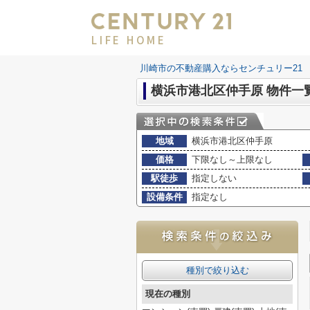
LIFE HOME
川崎市の不動産購入ならセンチュリー21 LI
横浜市港北区仲手原 物件一
地域
横浜市港北区仲手原
価格
下限なし～上限なし
駅徒歩
指定しない
設備条件
指定なし
種別で絞り込む
現在の種別