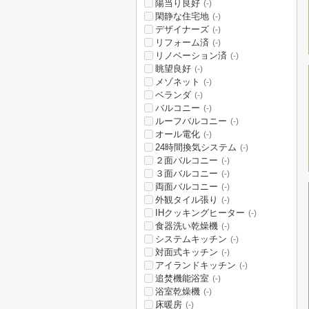
陽当り良好
(-)
閑静な住宅地
(-)
デザイナーズ
(-)
リフォーム済
(-)
リノベーション済
(-)
眺望良好
(-)
メゾネット
(-)
ベランダ
(-)
バルコニー
(-)
ルーフバルコニー
(-)
オール電化
(-)
24時間換気システム
(-)
２面バルコニー
(-)
３面バルコニー
(-)
両面バルコニー
(-)
外観タイル張り
(-)
IHクッキングヒーター
(-)
食器洗い乾燥機
(-)
システムキッチン
(-)
対面式キッチン
(-)
アイランドキッチン
(-)
追焚機能浴室
(-)
浴室乾燥機
(-)
床暖房
(-)