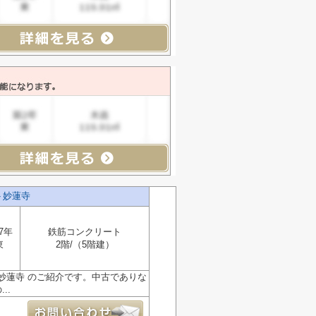
ト妙蓮寺
7年
鉄筋コンクリート
東
2階/（5階建）
妙蓮寺 のご紹介です。中古でありな
..