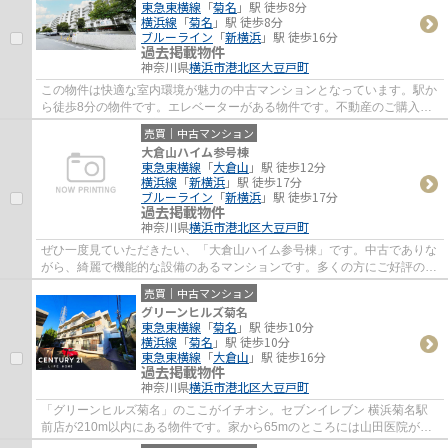
東急東横線
「
菊名
」駅 徒歩8分
横浜線
「
菊名
」駅 徒歩8分
ブルーライン
「
新横浜
」駅 徒歩16分
過去掲載物件
神奈川県
横浜市港北区
大豆戸町
この物件は快適な室内環境が魅力の中古マンションとなっています。駅か
ら徒歩8分の物件です。エレベーターがある物件です。不動産のご購入を
検討しているが不動産の知識がなくて不安だ...
売買｜中古マンション
大倉山ハイム参号棟
東急東横線
「
大倉山
」駅 徒歩12分
横浜線
「
新横浜
」駅 徒歩17分
ブルーライン
「
新横浜
」駅 徒歩17分
過去掲載物件
神奈川県
横浜市港北区
大豆戸町
ぜひ一度見ていただきたい、「大倉山ハイム参号棟」です。中古でありな
がら、綺麗で機能的な設備のあるマンションです。多くの方にご好評のエ
レベーター付き物件はこちらです。横浜市...
売買｜中古マンション
グリーンヒルズ菊名
東急東横線
「
菊名
」駅 徒歩10分
横浜線
「
菊名
」駅 徒歩10分
東急東横線
「
大倉山
」駅 徒歩16分
過去掲載物件
神奈川県
横浜市港北区
大豆戸町
「グリーンヒルズ菊名」のここがイチオシ。セブンイレブン 横浜菊名駅
前店が210m以内にある物件です。家から65mのところには山田医院があ
ります。中古マンションなら、物件の購入もス...