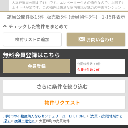
大豆戸塚田公園まで37mです。エレベーター付きの物件なので、上階でも
上り下りが楽です。この物件は快適な室内環境が魅力の中古マンションと
なっています。当社は確かな不動産情報をご...
該当公開件数
15
件 販売数
5
件 (会員物件
3
件)
1-15
件表示
チェックした物件をまとめて
お問い合わせ
検討リストに追加
無料会員登録はこちら
0
公開物件数：
件
会員登録
会員物件数：
0
件
さらに条件を絞り込む
物件リクエスト
川崎市の不動産購入ならセンチュリー21 LIFE HOME
>
(売買・投資)地域から
探す
>
横浜市港北区
>
大豆戸町の売買物件