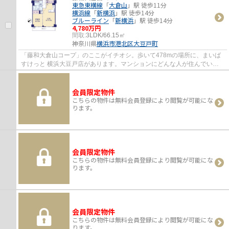
東急東横線
「
大倉山
」駅 徒歩11分
横浜線
「
新横浜
」駅 徒歩14分
ブルーライン
「
新横浜
」駅 徒歩14分
4,780万円
間取:
3LDK/66.15㎡
神奈川県
横浜市港北区
大豆戸町
「藤和大倉山コープ」のここがイチオシ。歩いて478mの場所に、まいば
すけっと 横浜大豆戸店があります。マンションにどんな人が住んでいる
のかも中古マンションなら事前に知れます。こ...
会員限定物件
こちらの物件は無料会員登録により閲覧が可能にな
ります。
会員限定物件
こちらの物件は無料会員登録により閲覧が可能にな
ります。
会員限定物件
こちらの物件は無料会員登録により閲覧が可能にな
ります。