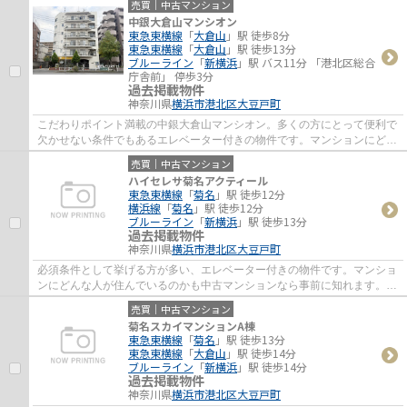
売買｜中古マンション
中銀大倉山マンシオン
東急東横線
「
大倉山
」駅 徒歩8分
東急東横線
「
大倉山
」駅 徒歩13分
ブルーライン
「
新横浜
」駅 バス11分 「港北区総合
庁舎前」 停歩3分
過去掲載物件
神奈川県
横浜市港北区
大豆戸町
こだわりポイント満載の中銀大倉山マンシオン。多くの方にとって便利で
欠かせない条件でもあるエレベーター付きの物件です。マンションにどん
な人が住んでいるのかも中古マンションな...
売買｜中古マンション
ハイセレサ菊名アクティール
東急東横線
「
菊名
」駅 徒歩12分
横浜線
「
菊名
」駅 徒歩12分
ブルーライン
「
新横浜
」駅 徒歩13分
過去掲載物件
神奈川県
横浜市港北区
大豆戸町
必須条件として挙げる方が多い、エレベーター付きの物件です。マンショ
ンにどんな人が住んでいるのかも中古マンションなら事前に知れます。不
動産のご購入を検討しているが不動産の知...
売買｜中古マンション
菊名スカイマンションA棟
東急東横線
「
菊名
」駅 徒歩13分
東急東横線
「
大倉山
」駅 徒歩14分
ブルーライン
「
新横浜
」駅 徒歩14分
過去掲載物件
神奈川県
横浜市港北区
大豆戸町