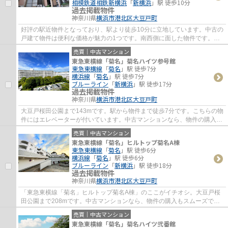
相模鉄道相鉄新横浜
「
新横浜
」駅 徒歩10分
過去掲載物件
神奈川県
横浜市港北区
大豆戸町
好評の駅近物件となっており、駅より徒歩10分に立地しています。中古の
戸建て物件は便利な価格が魅力の1つです。南西側に面した物件です。不
動産をお探しなら、当社をご用命ください。...
売買｜中古マンション
東急東横線「菊名」菊名ハイツ参号館
東急東横線
「
菊名
」駅 徒歩7分
横浜線
「
菊名
」駅 徒歩7分
ブルーライン
「
新横浜
」駅 徒歩17分
過去掲載物件
神奈川県
横浜市港北区
大豆戸町
大豆戸桜田公園まで143mです。駅から物件まで徒歩7分です。こちらの物
件にはエレベーターが付いています。中古マンションなら、物件の購入も
スムーズです。当社は確かな不動産情報をご...
売買｜中古マンション
東急東横線「菊名」ヒルトップ菊名A棟
東急東横線
「
菊名
」駅 徒歩6分
横浜線
「
菊名
」駅 徒歩6分
ブルーライン
「
新横浜
」駅 徒歩18分
過去掲載物件
神奈川県
横浜市港北区
大豆戸町
「東急東横線「菊名」ヒルトップ菊名A棟」のここがイチオシ。大豆戸桜
田公園まで208mです。中古マンションなら、物件の購入もスムーズで
す。駅から徒歩6分圏内に立地しています。不動...
売買｜中古マンション
東急東横線「菊名」菊名ハイツ弐番館