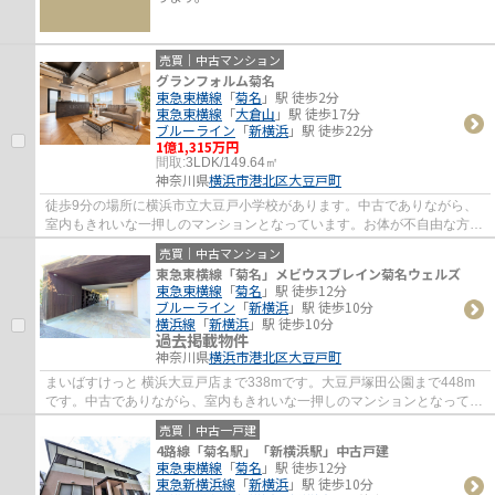
売買｜中古マンション
グランフォルム菊名
東急東横線
「
菊名
」駅 徒歩2分
東急東横線
「
大倉山
」駅 徒歩17分
ブルーライン
「
新横浜
」駅 徒歩22分
1億1,315万円
間取:
3LDK/149.64㎡
神奈川県
横浜市港北区
大豆戸町
徒歩9分の場所に横浜市立大豆戸小学校があります。中古でありながら、
室内もきれいな一押しのマンションとなっています。お体が不自由な方で
も、エレベーター付きの物件なので昇り降り...
売買｜中古マンション
東急東横線「菊名」メビウスブレイン菊名ウェルズ
東急東横線
「
菊名
」駅 徒歩12分
ブルーライン
「
新横浜
」駅 徒歩10分
横浜線
「
新横浜
」駅 徒歩10分
過去掲載物件
神奈川県
横浜市港北区
大豆戸町
まいばすけっと 横浜大豆戸店まで338mです。大豆戸塚田公園まで448m
です。中古でありながら、室内もきれいな一押しのマンションとなってい
ます。内装と天井を離す二重天井なので上階の...
売買｜中古一戸建
4路線「菊名駅」「新横浜駅」中古戸建
東急東横線
「
菊名
」駅 徒歩12分
東急新横浜線
「
新横浜
」駅 徒歩10分