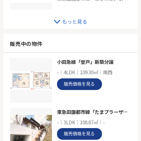
東急こどもの国線「こどもの国」中古戸建
もっと見る
-
109.30㎡
神奈川県横浜市青葉区すみよし台
販売中の物件
東急こどもの国線「こどもの国」駅 徒歩13分
小田急線「登戸」新築分譲
ライオンズガーデン青葉台
-｜4LDK｜109.30㎡｜南西
-
86.27㎡
販売価格を見る
神奈川県横浜市青葉区しらとり台
横浜線「十日市場」駅 徒歩10分
東急田園都市線「たまプラーザ」中古戸建
-｜3LDK｜108.67㎡｜-
販売価格を見る