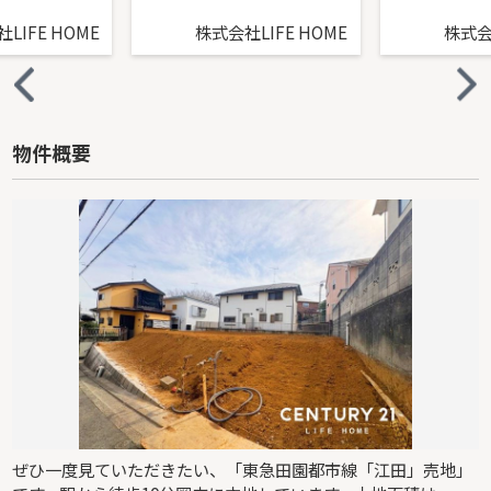
LIFE HOME
株式会社LIFE HOME
株式会社
物件概要
ぜひ一度見ていただきたい、「東急田園都市線「江田」売地」