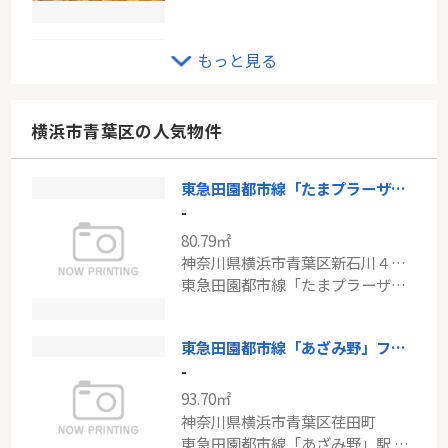
ＪＲ南武線「鹿島田」下平間サンハイツ
もっと見る
-
52.25㎡
神奈川県川崎市幸区下平間
横浜市青葉区の人気物件
南武線「鹿島田」駅 徒歩7分
東急田園都市線「たまプラーザ」新築分譲
小田急線「生田」売地
-
-
80.79㎡
127.01㎡～159.60㎡
神奈川県横浜市青葉区新石川４丁目
神奈川県川崎市多摩区長沢４丁目
東急田園都市線「たまプラーザ」駅 徒歩14分
小田急小田原線「生田」駅 バス15分 「西長沢」 停歩3分
東急田園都市線「あざみ野」ファミールあざみ野スカーレットヒルズ
-
93.70㎡
神奈川県横浜市青葉区荏田町
東急田園都市線「あざみ野」駅 徒歩12分