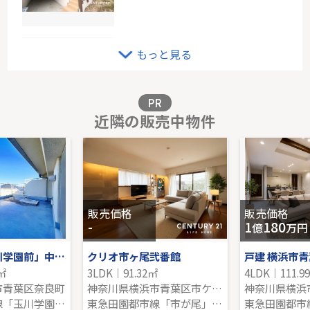
東急田園都市線「宮前平」新築戸建
もっと見る
-｜4LDK｜101.64㎡｜南
販売価格を見る
PR
近隣の販売中物件
南武線「武蔵中原」新築分譲
-｜4LDK｜97.94㎡｜-
販売価格を見る
販売価格
販売価格
-
1
180
億
万円
小田急線「玉川学園前」中古戸建
クリオ市ヶ尾弐番館
戸建 横浜市
7㎡
3LDK｜91.32㎡
4LDK｜111.9
市青葉区奈良町
神奈川県横浜市青葉区市ケ尾町
神奈川県横浜
小田急小田原線「玉川学園前」駅 徒歩9分
東急田園都市線「市が尾」駅 徒歩21分