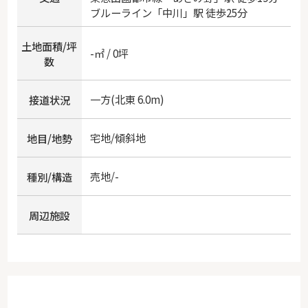
ブルーライン
「
中川
」駅 徒歩25分
土地面積/坪
-㎡ / 0坪
数
一方(北東 6.0m)
接道状況
宅地/傾斜地
地目/地勢
売地/-
種別/構造
周辺施設