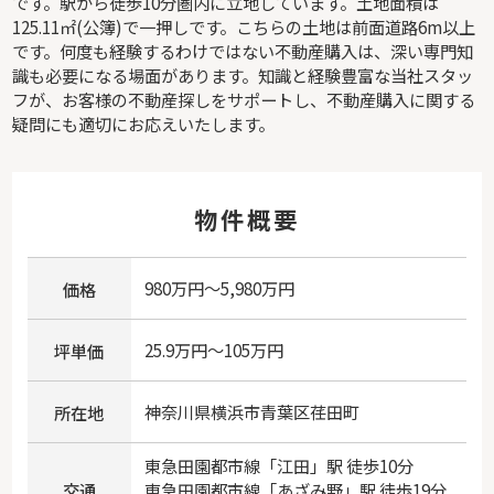
です。駅から徒歩10分圏内に立地しています。土地面積は
125.11㎡(公簿)で一押しです。こちらの土地は前面道路6m以上
です。何度も経験するわけではない不動産購入は、深い専門知
識も必要になる場面があります。知識と経験豊富な当社スタッ
フが、お客様の不動産探しをサポートし、不動産購入に関する
疑問にも適切にお応えいたします。
物件概要
980万円～5,980万円
価格
25.9万円～105万円
坪単価
神奈川県
横浜市青葉区
荏田町
所在地
東急田園都市線
「
江田
」駅 徒歩10分
交通
東急田園都市線
「
あざみ野
」駅 徒歩19分