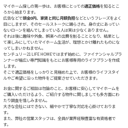
マイホーム探しの第一歩は、お客様にとっての
適正価格
を知るとこ
ろから始まります。
広告などで
頭金0円、家賃と同じ月額負担
などというフレーズをよく
目にしますが、そのセールストークに踊らされ、身の丈にあってい
ないローンを組んでしまっている人は実は少なくありません。
それは後に趣味や外食、娯楽への出費を削ることとなり、結果とし
て楽しみにしていたマイホーム生活が、理想とかけ離れたものにな
ってしまいかねません。
センチュリー21 LIFE HOMEではまず始めに、ファイナンシャルプラ
ンナーが幅広い専門知識をもとにお客様専用のライフプランを作成
します。
そこで適正価格をしっかりと見極めた上で、お客様のライフスタイ
ルやご希望に沿った物件をご提案させていただきます。
お金に関するご相談は勿論のこと、お客様に安心してマイホームを
ご購入いただけるよう、ご紹介する物件に関しましても多方面にわ
たり調査を惜しみません。
大きな会社にはできない、細やかで丁寧な対応を心掛けておりま
す。
また、弊社の営業スタッフは、全員が業界経験豊富な有資格者で
す。