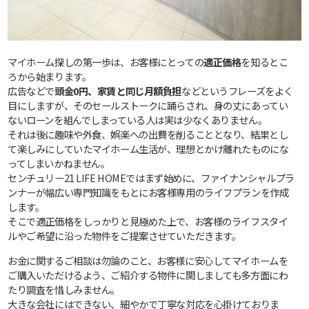
マイホーム探しの第一歩は、お客様にとっての
適正価格
を知るとこ
ろから始まります。
広告などで
頭金0円、家賃と同じ月額負担
などというフレーズをよく
目にしますが、そのセールストークに踊らされ、身の丈にあってい
ないローンを組んでしまっている人は実は少なくありません。
それは後に趣味や外食、娯楽への出費を削ることとなり、結果とし
て楽しみにしていたマイホーム生活が、理想とかけ離れたものにな
ってしまいかねません。
センチュリー21 LIFE HOMEではまず始めに、ファイナンシャルプラ
ンナーが幅広い専門知識をもとにお客様専用のライフプランを作成
します。
そこで適正価格をしっかりと見極めた上で、お客様のライフスタイ
ルやご希望に沿った物件をご提案させていただきます。
お金に関するご相談は勿論のこと、お客様に安心してマイホームを
ご購入いただけるよう、ご紹介する物件に関しましても多方面にわ
たり調査を惜しみません。
大きな会社にはできない、細やかで丁寧な対応を心掛けておりま