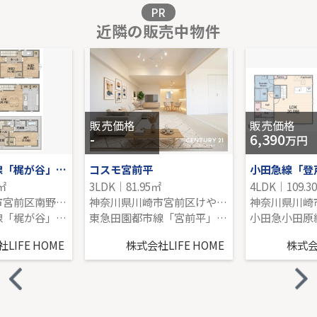
販売価格を見る
PR
近隣の販売中物件
ジェイパーク向ヶ丘メイプルハウス
1階｜3LDK｜80.94㎡｜西
販売価格を見る
販売価格
販売価格
-
6,390
万円
東急田園都市線「梶が谷」新築分譲
コスモ宮前平
小田急線「登
6㎡
3LDK｜81.95㎡
4LDK｜109.3
神奈川県川崎市宮前区南野川３丁目
神奈川県川崎市宮前区けやき平
東急田園都市線「梶が谷」駅 バス6分 「上野川」 停歩8分
東急田園都市線「宮前平」駅 徒歩17分
LIFE HOME
株式会社LIFE HOME
株式会社