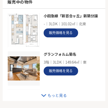
神奈川県川崎市宮前区菅生３丁目
販売中の物件
東急田園都市線「宮前平」駅 バス12分 「蔵敷」 停歩8分
小田急線「新百合ヶ丘」新築分譲
東急田園都市線「宮前平」ライオンズマンション宮前平第2
-｜3LDK｜101.02㎡｜北東
-
88.58㎡
販売価格を見る
神奈川県川崎市宮前区けやき平
東急田園都市線「宮前平」駅 徒歩18分
グランフォルム菊名
3階｜3LDK｜149.64㎡｜東
販売価格を見る
上用賀スカイマンション
もっと見る
4階｜3LDK｜75.49㎡｜南東