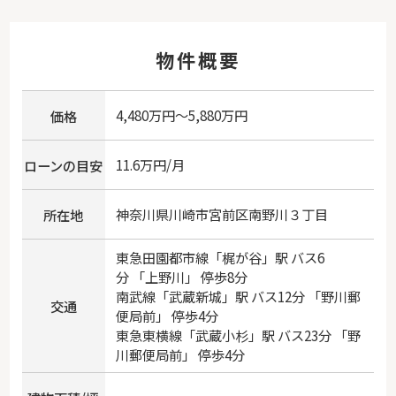
物件概要
4,480万円～5,880万円
価格
11.6万円/月
ローンの目安
神奈川県
川崎市宮前区
南野川
３丁目
所在地
東急田園都市線
「
梶が谷
」駅 バス6
分 「上野川」 停歩8分
南武線
「
武蔵新城
」駅 バス12分 「野川郵
交通
便局前」 停歩4分
東急東横線
「
武蔵小杉
」駅 バス23分 「野
川郵便局前」 停歩4分