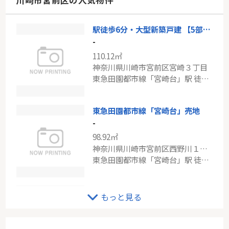
川崎市宮前区の人気物件
東海道本線「川崎」駅 バス10分 「池藤橋」 停歩7分
駅徒歩6分・大型新築戸建 【5部屋+18帖LDK】カースペース2台分
京急大師線「港町」新築戸建て
-
-
110.12㎡
104.68㎡～105.69㎡
神奈川県川崎市宮前区宮崎３丁目
神奈川県川崎市川崎区中島１丁目
東急田園都市線「宮崎台」駅 徒歩6分
京急大師線「港町」駅 徒歩9分
東急田園都市線「宮崎台」売地
-
98.92㎡
神奈川県川崎市宮前区西野川１丁目
東急田園都市線「宮崎台」駅 徒歩27分
東急田園都市線「宮前平」条件なし土地
もっと見る
-
223.93㎡