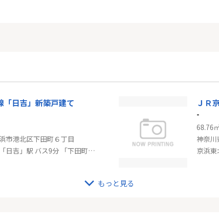
線「日吉」新築戸建て
ＪＲ
-
68.76
浜市港北区下田町６丁目
神奈川
東急東横線「日吉」駅 バス9分 「下田町」 停歩6分
もっと見る
ＪＲ京浜東北線「鶴見」ルネス横濱鶴見
ドメ
-
64.63