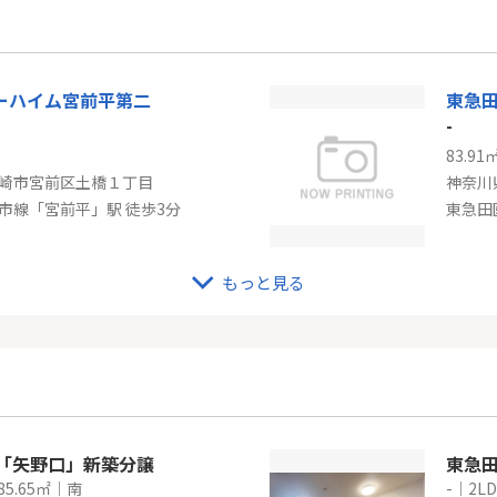
浜市鶴見区鶴見中央１丁目
東京都
「鶴見」駅 徒歩4分
小田急
ーハイム宮前平第二
東急
-
83.91
崎市宮前区土橋１丁目
神奈川
市線「宮前平」駅 徒歩3分
もっと見る
都市線「宮前平」中古戸建
東急
-
3.21㎡
75.79
崎市宮前区南平台
神奈川
市線「宮前平」駅 徒歩22分
東急田
線「矢野口」新築分譲
東急
85.65㎡｜南
-｜2LD