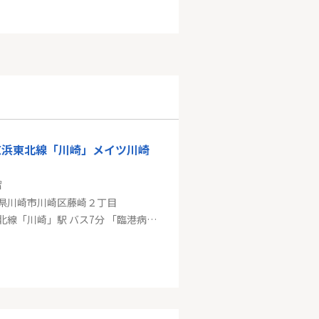
京浜東北線「川崎」メイツ川崎
㎡
県川崎市川崎区藤崎２丁目
京浜東北線「川崎」駅 バス7分 「臨港病院前」 停歩3分
ス新百合ヶ丘
㎡