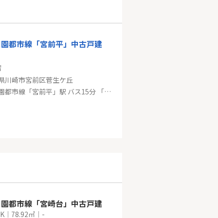
稲城市平尾２丁目
多摩線「新百合ヶ丘」駅 徒歩15分
田園都市線「宮前平」中古戸建
㎡
県川崎市宮前区菅生ケ丘
東急田園都市線「宮前平」駅 バス15分 「聖マリアンナ医大下」 停歩3分
田園都市線「鷺沼」オーベル鷺沼
㎡
県川崎市宮前区土橋４丁目
園都市線「鷺沼」駅 徒歩11分
田園都市線「宮崎台」中古戸建
K｜78.92㎡｜-