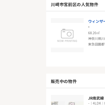
神奈川県横
川崎市宮前区の人気物件
京浜東北線
ウィンザ
-
68.20㎡
神奈川県川
東急田園都
東急田園
-
80.78㎡～9
神奈川県川
販売中の物件
東急田園都
JR南武
-｜4LDK｜