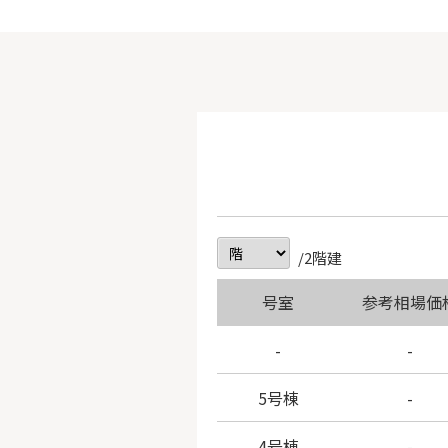
/2階建
号室
参考相場価
-
-
5号棟
-
4号棟
-