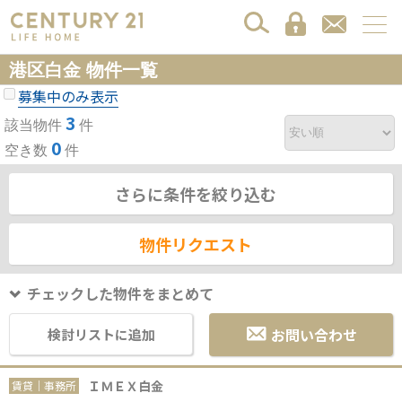
港区白金 物件一覧
募集中のみ表示
3
該当物件
件
0
空き数
件
さらに条件を絞り込む
物件リクエスト
チェックした物件をまとめて
お問い合わせ
検討リストに追加
ＩＭＥＸ白金
賃貸｜事務所