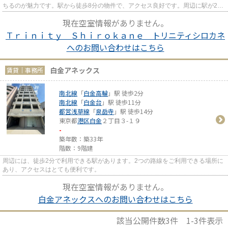
ちるのが魅力です。駅から徒歩8分の物件で、アクセス良好です。周辺に駅が2つ
あるので電車での移動が便利...
現在空室情報がありません。
Ｔｒｉｎｉｔｙ Ｓｈｉｒｏｋａｎｅ トリニティシロカネ
へのお問い合わせはこちら
白金アネックス
賃貸｜事務所
南北線
「
白金高輪
」駅 徒歩2分
南北線
「
白金台
」駅 徒歩11分
都営浅草線
「
泉岳寺
」駅 徒歩14分
東京都
港区
白金
２丁目３-１９
-
築年数：築33年
階数：9階建
周辺には、徒歩2分で利用できる駅があります。2つの路線をご利用できる場所に
あり、アクセスはとても便利です。
現在空室情報がありません。
白金アネックスへのお問い合わせはこちら
該当公開件数
3
件
1-3
件表示