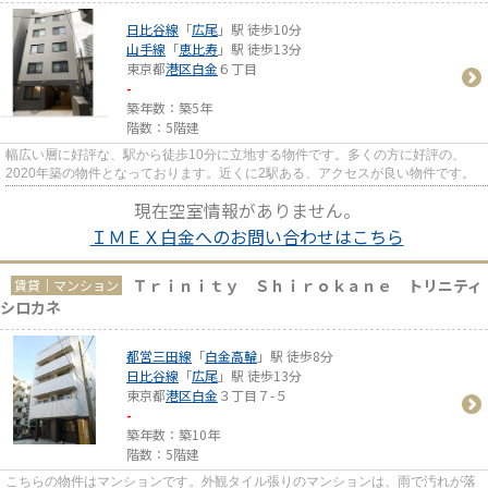
日比谷線
「
広尾
」駅 徒歩10分
山手線
「
恵比寿
」駅 徒歩13分
東京都
港区
白金
６丁目
-
築年数：築5年
階数：5階建
幅広い層に好評な、駅から徒歩10分に立地する物件です。多くの方に好評の、
2020年築の物件となっております。近くに2駅ある、アクセスが良い物件です。
現在空室情報がありません。
ＩＭＥＸ白金へのお問い合わせはこちら
Ｔｒｉｎｉｔｙ Ｓｈｉｒｏｋａｎｅ トリニティ
賃貸｜マンション
シロカネ
都営三田線
「
白金高輪
」駅 徒歩8分
日比谷線
「
広尾
」駅 徒歩13分
東京都
港区
白金
３丁目７-５
-
築年数：築10年
階数：5階建
こちらの物件はマンションです。外観タイル張りのマンションは、雨で汚れが落