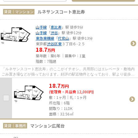
ルネサンスコート恵比寿
賃貸｜マンション
山手線
「
恵比寿
」駅 徒歩9分
山手線
「
渋谷
」駅 徒歩12分
東急東横線
「
代官山
」駅 徒歩13分
東京都
渋谷区
東
３丁目６-２５
18.7
万円
築年数：築6年 ｜募集中：
1室
階数：7階建
「ルネサンスコート恵比寿」のここがイチオシ。共用部にはエレベータ・敷地内
ごみ置き場などが揃っております。好評の駅近物件となっており、駅より徒歩9
分に立地しています。こちらの...
18.7
万
円
(管理費・共益費 12,000円)
敷：1ヶ月｜礼：1ヶ月
所在階：6階
間取り：1LDK
面積：32.56㎡
マンション広尾台
賃貸｜事務所