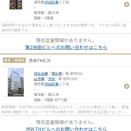
東京都
渋谷区
東
２丁目
-
築年数：築32年
階数：8階建
2駅利用できるので電車をよく使う方におすすめな物件です。アクセスの良い徒
歩8分の物件です。
現在空室情報がありません。
第2池田ビルへのお問い合わせはこちら
渋谷THビル
賃貸｜事務所
日比谷線
「
恵比寿
」駅 徒歩8分
山手線
「
渋谷
」駅 徒歩10分
東京都
渋谷区
東
２丁目
-
築年数：築21年
階数：8階建 地下1階
新着情報：渋谷THビルの空室情報ならコチラ。こだわりの条件として多い、駅徒
歩8分の物件です。エレベーター付き物件です。2駅利用できる立地となってい
て、アクセスが良いです。
現在空室情報がありません。
渋谷THビルへのお問い合わせはこちら