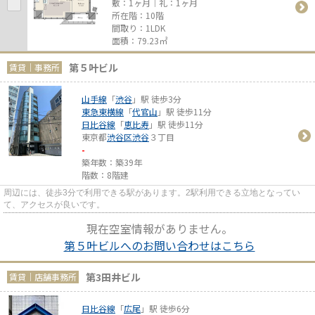
敷：1ヶ月｜礼：1ヶ月
所在階：10階
間取り：1LDK
面積：79.23㎡
第５叶ビル
賃貸｜事務所
山手線
「
渋谷
」駅 徒歩3分
東急東横線
「
代官山
」駅 徒歩11分
日比谷線
「
恵比寿
」駅 徒歩11分
東京都
渋谷区
渋谷
３丁目
-
築年数：築39年
階数：8階建
周辺には、徒歩3分で利用できる駅があります。2駅利用できる立地となってい
て、アクセスが良いです。
現在空室情報がありません。
第５叶ビルへのお問い合わせはこちら
第3田井ビル
賃貸｜店舗事務所
日比谷線
「
広尾
」駅 徒歩6分