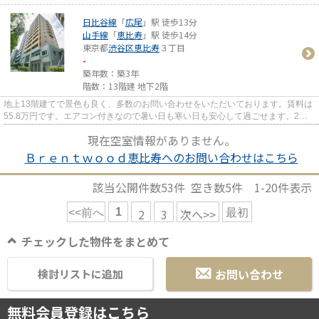
日比谷線
「
広尾
」駅 徒歩13分
山手線
「
恵比寿
」駅 徒歩14分
東京都
渋谷区
恵比寿
３丁目
-
築年数：築3年
階数：13階建 地下2階
地上13階建てで景色も良く、多数のお問い合わせをいただいております。賃料は
55.8万円です。エアコン付きなので暑い日も寒い日も安心して過ごせます。2駅
利用できる立地となっていて、...
現在空室情報がありません。
Ｂｒｅｎｔｗｏｏｄ恵比寿へのお問い合わせはこちら
該当公開件数
53
件 空き数
5
件
1-20
件表示
1
2
3
次へ>>
<<前へ
最初
チェックした物件をまとめて
お問い合わせ
検討リストに追加
無料会員登録はこちら