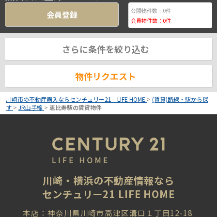
0
公開物件数：
件
会員登録
会員物件数：
0
件
さらに条件を絞り込む
物件リクエスト
川崎市の不動産購入ならセンチュリー21 LIFE HOME
>
(賃貸)路線・駅から探
す
>
JR山手線
>
恵比寿駅の賃貸物件
川崎・横浜の不動産情報なら
センチュリー21 LIFE HOME
本店：神奈川県川崎市高津区溝口１丁目12-18