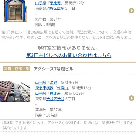
山手線
「
恵比寿
」駅 徒歩12分
東京都
渋谷区
広尾
５丁目
-
築年数：築34年
階数：5階建
第3田井ビル：日比谷線広尾にも近くて便利。周辺に駅が二つあり、交通の利便
性が高いです。根強いニーズを誇る駅近の物件となり、徒歩6分に駅がありま
す。
現在空室情報がありません。
第3田井ビルへのお問い合わせはこちら
アクシーズ7号館ビル
賃貸｜店舗一部
山手線
「
渋谷
」駅 徒歩3分
東急東横線
「
代官山
」駅 徒歩16分
山手線
「
恵比寿
」駅 徒歩17分
東京都
渋谷区
渋谷
３丁目
-
築年数：築37年
階数：10階建
2駅利用できる場所にあり、アクセスが便利です。周辺には、徒歩3分で利用でき
る駅があります。