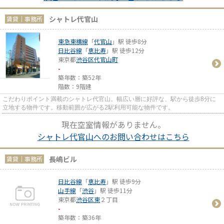
シャトレ代官山
賃貸｜事務所
東急東横線
「
代官山
」駅 徒歩8分
日比谷線
「
恵比寿
」駅 徒歩12分
東京都
渋谷区
代官山町
-
築年数：築52年
階数：9階建
こだわりポイント満載のシャトレ代官山。幅広い層に好評な、駅から徒歩8分に
立地する物件です。移動範囲が広がる2駅利用可能な物件です。
現在空室情報がありません。
シャトレ代官山へのお問い合わせはこちら
長嶋ビル
賃貸｜事務所
日比谷線
「
恵比寿
」駅 徒歩9分
山手線
「
渋谷
」駅 徒歩11分
東京都
渋谷区
東
２丁目
-
築年数：築36年