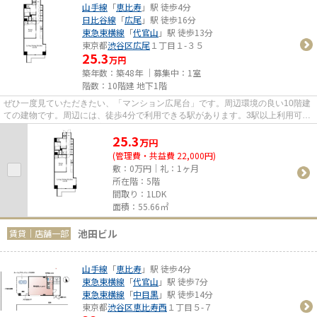
山手線
「
恵比寿
」駅 徒歩4分
日比谷線
「
広尾
」駅 徒歩16分
東急東横線
「
代官山
」駅 徒歩13分
東京都
渋谷区
広尾
１丁目１-３５
25.3
万円
築年数：築48年 ｜募集中：
1室
階数：10階建 地下1階
ぜひ一度見ていただきたい、「マンション広尾台」です。周辺環境の良い10階建
ての建物です。周辺には、徒歩4分で利用できる駅があります。3駅以上利用可能
なので、とても利便性が高い...
25.3
万
円
(管理費・共益費 22,000円)
敷：0万円｜礼：1ヶ月
所在階：5階
間取り：1LDK
面積：55.66㎡
池田ビル
賃貸｜店舗一部
山手線
「
恵比寿
」駅 徒歩4分
東急東横線
「
代官山
」駅 徒歩7分
東急東横線
「
中目黒
」駅 徒歩14分
東京都
渋谷区
恵比寿西
１丁目５-７