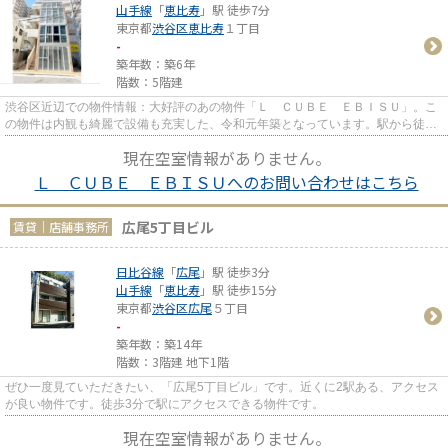
山手線
「
恵比寿
」駅 徒歩7分
東京都
渋谷区
恵比寿
１丁目
-
築年数：築6年
階数：5階建
渋谷区近辺での物件情報：大好評のあの物件「Ｌ ＣＵＢＥ ＥＢＩＳＵ」。こ
の物件は内観も綺麗で設備も充実した、令和元年築となっています。駅から徒歩
7分に立地する物件です。
現在空室情報がありません。
Ｌ ＣＵＢＥ ＥＢＩＳＵへのお問い合わせはこちら
広尾5丁目ビル
賃貸｜店舗事務所
日比谷線
「
広尾
」駅 徒歩3分
山手線
「
恵比寿
」駅 徒歩15分
東京都
渋谷区
広尾
５丁目
-
築年数：築14年
階数：3階建 地下1階
ぜひ一度見ていただきたい、「広尾5丁目ビル」です。近くに2駅ある、アクセス
が良い物件です。徒歩3分で駅にアクセスできる物件です。
現在空室情報がありません。