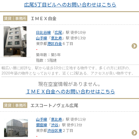
広尾5丁目ビルへのお問い合わせはこちら
ＩＭＥＸ白金
賃貸｜事務所
日比谷線
「
広尾
」駅 徒歩10分
山手線
「
恵比寿
」駅 徒歩13分
東京都
港区
白金
６丁目
-
築年数：築5年
階数：5階建
幅広い層に好評な、駅から徒歩10分に立地する物件です。多くの方に好評の、
2020年築の物件となっております。近くに2駅ある、アクセスが良い物件です。
現在空室情報がありません。
ＩＭＥＸ白金へのお問い合わせはこちら
エスコートノヴェル広尾
賃貸｜事務所
山手線
「
恵比寿
」駅 徒歩11分
銀座線
「
渋谷
」駅 徒歩13分
東京都
渋谷区
東
２丁目
-