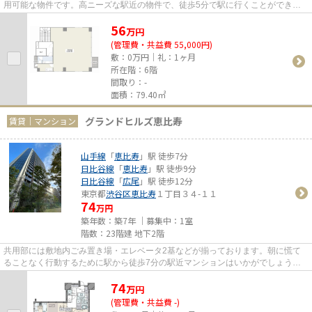
用可能な物件です。高ニーズな駅近の物件で、徒歩5分で駅に行くことができま
す。
56
万
円
(管理費・共益費 55,000円)
敷：0万円｜礼：1ヶ月
所在階：6階
間取り：-
面積：79.40㎡
グランドヒルズ恵比寿
賃貸｜マンション
山手線
「
恵比寿
」駅 徒歩7分
日比谷線
「
恵比寿
」駅 徒歩9分
日比谷線
「
広尾
」駅 徒歩12分
東京都
渋谷区
恵比寿
１丁目３４-１１
74
万円
築年数：築7年 ｜募集中：
1室
階数：23階建 地下2階
共用部には敷地内ごみ置き場・エレベータ2基などが揃っております。朝に慌て
ることなく行動するために駅から徒歩7分の駅近マンションはいかがでしょう
か。2駅利用できる場所にあり、ア...
74
万
円
(管理費・共益費 -)