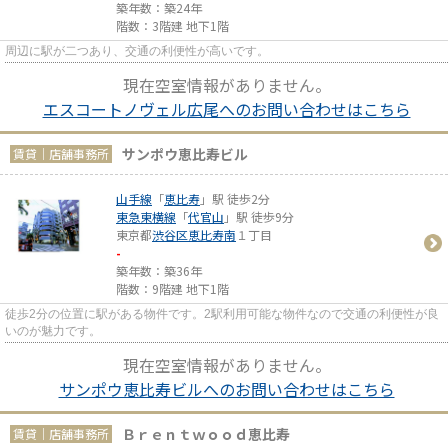
築年数：築24年
階数：3階建 地下1階
周辺に駅が二つあり、交通の利便性が高いです。
現在空室情報がありません。
エスコートノヴェル広尾へのお問い合わせはこちら
サンポウ恵比寿ビル
賃貸｜店舗事務所
山手線
「
恵比寿
」駅 徒歩2分
東急東横線
「
代官山
」駅 徒歩9分
東京都
渋谷区
恵比寿南
１丁目
-
築年数：築36年
階数：9階建 地下1階
徒歩2分の位置に駅がある物件です。2駅利用可能な物件なので交通の利便性が良
いのが魅力です。
現在空室情報がありません。
サンポウ恵比寿ビルへのお問い合わせはこちら
Ｂｒｅｎｔｗｏｏｄ恵比寿
賃貸｜店舗事務所