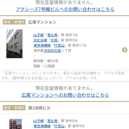
現在空室情報がありません。
アクシーズ7号館ビルへのお問い合わせはこちら
広尾マンション
賃貸｜事務所
山手線
「
恵比寿
」駅 徒歩7分
日比谷線
「
広尾
」駅 徒歩9分
東急東横線
「
代官山
」駅 徒歩17分
東京都
渋谷区
広尾
１丁目
-
築年数：築56年
階数：12階建
「広尾マンション」のここがイチオシ。駅から徒歩7分の物件で、アクセス良好
です。2駅利用できる立地となっていて、アクセスが良いです。
現在空室情報がありません。
広尾マンションへのお問い合わせはこちら
第2池田ビル
賃貸｜事務所
山手線
「
恵比寿
」駅 徒歩8分
東急東横線
「
代官山
」駅 徒歩9分