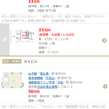
33
万円
築年数：築32年 ｜募集中：
1室
階数：5階建 地下1階
ぜひ一度見ていただきたい、「池田ビル」です。駅まで4分と、駅近でアクセス
も良好な物件です。交通の便が良い、2沿線利用できる物件です。
33
万
円
(管理費・共益費 11,000円)
敷：0万円｜礼：1ヶ月
所在階：1階
間取り：-
面積：27.29㎡
ＮＳビル
賃貸｜事務所
山手線
「
恵比寿
」駅 徒歩5分
東急東横線
「
代官山
」駅 徒歩7分
湘南新宿ライン宇須
「
渋谷
」駅 徒歩10分
東京都
渋谷区
恵比寿西
２丁目３-２
56
万円
築年数：築42年 ｜募集中：
1室
階数：9階建
ぜひ一度見ていただきたい、「ＮＳビル」です。移動範囲が広がる、3駅以上利