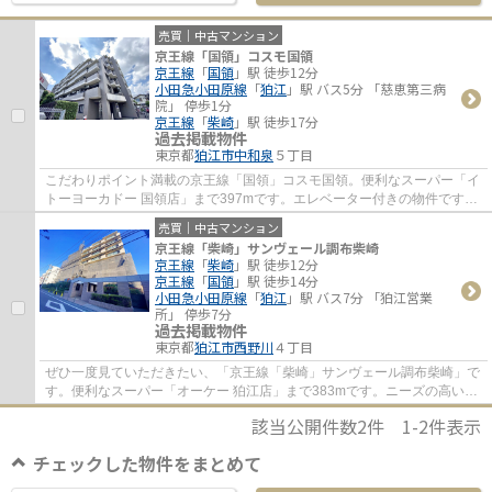
売買｜中古マンション
京王線「国領」コスモ国領
京王線
「
国領
」駅 徒歩12分
小田急小田原線
「
狛江
」駅 バス5分 「慈恵第三病
院」 停歩1分
京王線
「
柴崎
」駅 徒歩17分
過去掲載物件
東京都
狛江市
中和泉
５丁目
こだわりポイント満載の京王線「国領」コスモ国領。便利なスーパー「イ
トーヨーカドー 国領店」まで397mです。エレベーター付きの物件です。
駅から徒歩12分の物件はいかがですか。当社...
売買｜中古マンション
京王線「柴崎」サンヴェール調布柴崎
京王線
「
柴崎
」駅 徒歩12分
京王線
「
国領
」駅 徒歩14分
小田急小田原線
「
狛江
」駅 バス7分 「狛江営業
所」 停歩7分
過去掲載物件
東京都
狛江市
西野川
４丁目
ぜひ一度見ていただきたい、「京王線「柴崎」サンヴェール調布柴崎」で
す。便利なスーパー「オーケー 狛江店」まで383mです。ニーズの高いエ
レベーター付きの物件はこちらです。駅まで...
該当公開件数
2
件
1-2
件表示
チェックした物件をまとめて