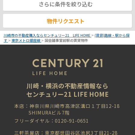
さらに条件を絞り込む
物件リクエスト
川崎市の不動産購入ならセンチュリー21 LIFE HOME
>
(賃貸)路線・駅から探
す
>
東京メトロ銀座線
>
国会議事堂前駅の賃貸物件
川崎・横浜の不動産情報なら
センチュリー21 LIFE HOME
本店：神奈川県川崎市高津区溝口１丁目12-18
SHIMURAビル7階
フリーダイヤル：0120-91-0651
三軒茶屋店：東京都世田谷区池尻3丁目21-28