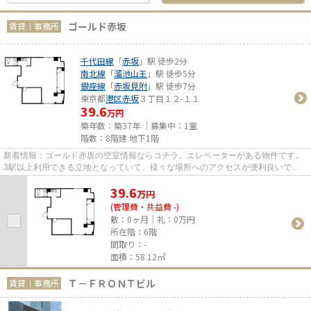
ゴールド赤坂
賃貸｜事務所
千代田線
「
赤坂
」駅 徒歩2分
南北線
「
溜池山王
」駅 徒歩5分
銀座線
「
赤坂見附
」駅 徒歩7分
東京都
港区
赤坂
３丁目１２-１１
39.6
万円
築年数：築37年 ｜募集中：
1室
階数：8階建 地下1階
新着情報：ゴールド赤坂の空室情報ならコチラ。エレベーターがある物件です。
3駅以上利用できる立地となっていて、様々な場所へのアクセスが便利良いで
す。徒歩2分に駅がある物件です。
39.6
万
円
(管理費・共益費 -)
敷：0ヶ月｜礼：0万円
所在階：6階
間取り：-
面積：58.12㎡
Ｔ－ＦＲＯＮＴビル
賃貸｜事務所