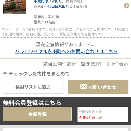
半蔵門線
「
永田町
」駅 徒歩6分
東京都
千代田区
永田町
２丁目９-８
-
築年数：築48年
階数：11階建
エレベーターが2基あります。徒歩3分で駅にアクセスできる物件です。11階建て
で快適な物件。移動範囲が広がる、3駅以上利用可能な物件です。
現在空室情報がありません。
パレロワイヤル永田町へのお問い合わせはこちら
該当公開件数
5
件 空き数
1
件
1-5
件表示
チェックした物件をまとめて
お問い合わせ
検討リストに追加
無料会員登録はこちら
0
公開物件数：
件
会員登録
会員物件数：
0
件