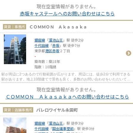
現在空室情報がありません。
赤坂キャステールへのお問い合わせはこちら
ＣＯＭＭＯＮ Ａｋａｓａｋａ
賃貸｜事務所
銀座線
「
溜池山王
」駅 徒歩2分
千代田線
「
赤坂
」駅 徒歩7分
東京都
港区
赤坂
２丁目
-
築年数：築18年
階数：10階建
駅が周辺に2つあるので行動範囲が広がります。周辺には、徒歩2分で利用できる
駅があります。地上10階建てで景色も良く、多数のお問い合わせをいただいてお
ります。
現在空室情報がありません。
ＣＯＭＭＯＮ Ａｋａｓａｋａへのお問い合わせはこちら
パレロワイヤル永田町
賃貸｜店舗事務所
銀座線
「
溜池山王
」駅 徒歩3分
千代田線
「
国会議事堂前
」駅 徒歩3分