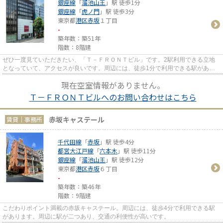
銀座線
「
溜池山王
」駅 徒歩1分
銀座線
「
虎ノ門
」駅 徒歩3分
東京都
港区
赤坂
１丁目
-
築年数：築51年
階数：8階建
ぜひ一度見ていただきたい、「Ｔ－ＦＲＯＮＴビル」です。2駅利用できる立地
となっていて、アクセスが良いです。周辺には、徒歩1分で利用できる駅があり
ます。
現在空室情報がありません。
Ｔ－ＦＲＯＮＴビルへのお問い合わせはこちら
赤坂キャステール
賃貸｜事務所
千代田線
「
赤坂
」駅 徒歩4分
都営大江戸線
「
六本木
」駅 徒歩11分
銀座線
「
溜池山王
」駅 徒歩12分
東京都
港区
赤坂
６丁目
-
築年数：築46年
階数：9階建
こだわりポイント満載の赤坂キャステール。周辺には、徒歩4分で利用できる駅
があります。周辺に駅が二つあり、交通の利便性が高いです。