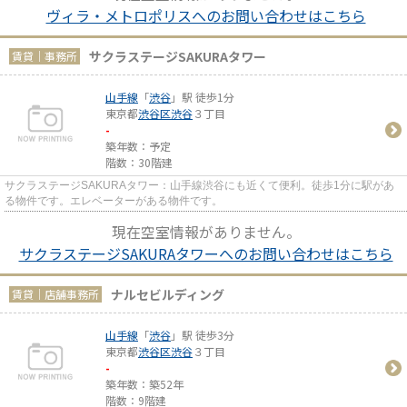
ヴィラ・メトロポリスへのお問い合わせはこちら
サクラステージSAKURAタワー
賃貸｜事務所
山手線
「
渋谷
」駅 徒歩1分
東京都
渋谷区
渋谷
３丁目
-
築年数：予定
階数：30階建
サクラステージSAKURAタワー：山手線渋谷にも近くて便利。徒歩1分に駅があ
る物件です。エレベーターがある物件です。
現在空室情報がありません。
サクラステージSAKURAタワーへのお問い合わせはこちら
ナルセビルディング
賃貸｜店舗事務所
山手線
「
渋谷
」駅 徒歩3分
東京都
渋谷区
渋谷
３丁目
-
築年数：築52年
階数：9階建