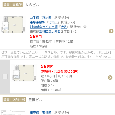
ＮＳビル
賃貸｜事務所
山手線
「
恵比寿
」駅 徒歩5分
東急東横線
「
代官山
」駅 徒歩7分
湘南新宿ライン宇須
「
渋谷
」駅 徒歩10分
東京都
渋谷区
恵比寿西
２丁目３-２
56
万円
築年数：築42年 ｜募集中：
1室
階数：9階建
ぜひ一度見ていただきたい、「ＮＳビル」です。移動範囲が広がる、3駅以上利
用可能な物件です。高ニーズな駅近の物件で、徒歩5分で駅に行くことができま
す。
56
万
円
(管理費・共益費 55,000円)
敷：0万円｜礼：1ヶ月
所在階：6階
間取り：-
面積：79.40㎡
豊匯ビル
賃貸｜店舗一部
銀座線
「
表参道
」駅 徒歩7分