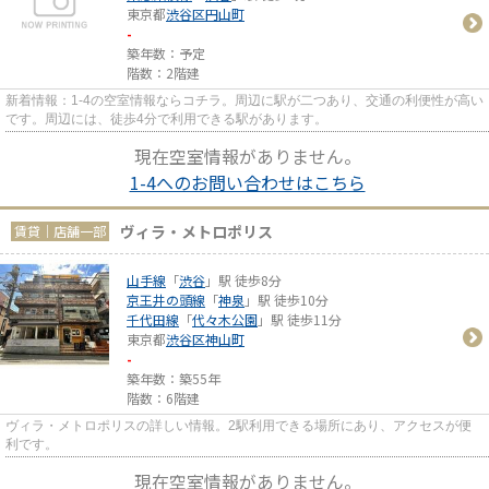
東京都
渋谷区
円山町
-
築年数：予定
階数：2階建
新着情報：1-4の空室情報ならコチラ。周辺に駅が二つあり、交通の利便性が高い
です。周辺には、徒歩4分で利用できる駅があります。
現在空室情報がありません。
1-4へのお問い合わせはこちら
ヴィラ・メトロポリス
賃貸｜店舗一部
山手線
「
渋谷
」駅 徒歩8分
京王井の頭線
「
神泉
」駅 徒歩10分
千代田線
「
代々木公園
」駅 徒歩11分
東京都
渋谷区
神山町
-
築年数：築55年
階数：6階建
ヴィラ・メトロポリスの詳しい情報。2駅利用できる場所にあり、アクセスが便
利です。
現在空室情報がありません。