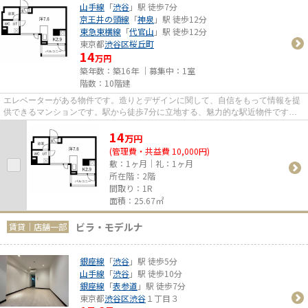
山手線
「
渋谷
」駅 徒歩7分
京王井の頭線
「
神泉
」駅 徒歩12分
東急東横線
「
代官山
」駅 徒歩12分
東京都
渋谷区
桜丘町
14
万円
築年数：築16年 ｜募集中：
1室
階数：10階建
エレベーターがある物件です。造りとデザインに関して、自信をもって情報を提
供できるマンションです。駅から徒歩7分に立地する、魅力的な駅近物件です。
外観タイル張りは、マンション...
14
万
円
(管理費・共益費 10,000円)
敷：1ヶ月｜礼：1ヶ月
所在階：2階
間取り：1R
面積：25.67㎡
ビラ・モデルナ
賃貸｜店舗一部
銀座線
「
渋谷
」駅 徒歩5分
山手線
「
渋谷
」駅 徒歩10分
銀座線
「
表参道
」駅 徒歩7分
東京都
渋谷区
渋谷
１丁目３