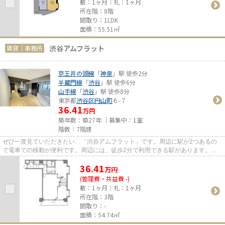
敷：1ヶ月｜礼：1ヶ月
所在階：8階
間取り：1LDK
面積：55.51㎡
渋谷アムフラット
賃貸｜事務所
京王井の頭線
「
神泉
」駅 徒歩2分
半蔵門線
「
渋谷
」駅 徒歩6分
山手線
「
渋谷
」駅 徒歩8分
東京都
渋谷区
円山町
６-７
36.41
万円
築年数：築27年 ｜募集中：
1室
階数：7階建
ぜひ一度見ていただきたい、「渋谷アムフラット」です。周辺に駅が2つあるの
で電車での移動が便利です。周辺には、徒歩2分で利用できる駅があります。こ
ちらはエレベーター付き物件です。
36.41
万
円
(管理費・共益費 -)
敷：1ヶ月｜礼：1ヶ月
所在階：3階
間取り：-
面積：54.74㎡