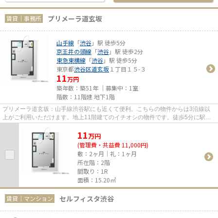
プリメーラ道玄坂
賃貸｜事務所
山手線
「
渋谷
」駅 徒歩5分
京王井の頭線
「
渋谷
」駅 徒歩2分
東急東横線
「
渋谷
」駅 徒歩5分
東京都
渋谷区
道玄坂
１丁目１５-３
11
万円
築年数：築51年 ｜募集中：
1室
階数：11階建 地下1階
プリメーラ道玄坂：山手線渋谷駅にも近くて便利。こちらの物件からは3沿線以
上がご利用いただけます。地上11階建てのイチオシの物件です。徒歩5分に駅が
ある物件です。
11
万
円
(管理費・共益費 11,000円)
敷：2ヶ月｜礼：1ヶ月
所在階：2階
間取り：1R
面積：15.20㎡
セルフィスタ渋谷
賃貸｜マンション