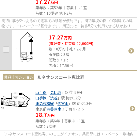
17.27
万円
築年数：築52年 ｜募集中：
1室
階数：10階建 地下2階
周辺に駅が2つあるので電車での移動が便利です。周辺環境の良い10階建ての建
物です。エレベーター2基付きです。周辺には、徒歩5分で利用できる駅がありま
す。
17.27
万
円
(管理費・共益費 22,000円)
敷：0万円｜礼：2ヶ月
所在階：3階
間取り：1R
面積：17.50㎡
ルネサンスコート恵比寿
賃貸｜マンション
山手線
「
恵比寿
」駅 徒歩9分
山手線
「
渋谷
」駅 徒歩12分
東急東横線
「
代官山
」駅 徒歩13分
東京都
渋谷区
東
３丁目６-２５
18.7
万円
築年数：築6年 ｜募集中：
1室
階数：7階建
「ルネサンスコート恵比寿」のここがイチオシ。共用部にはエレベータ・敷地内