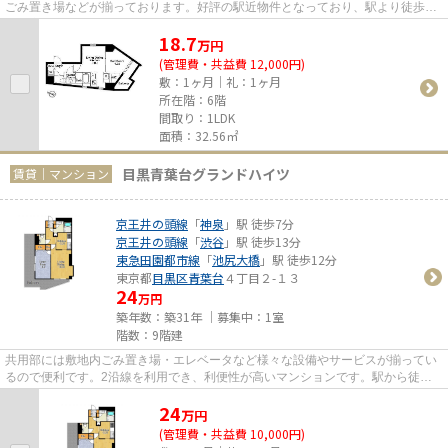
ごみ置き場などが揃っております。好評の駅近物件となっており、駅より徒歩9
分に立地しています。こちらの...
18.7
万
円
(管理費・共益費 12,000円)
敷：1ヶ月｜礼：1ヶ月
所在階：6階
間取り：1LDK
面積：32.56㎡
目黒青葉台グランドハイツ
賃貸｜マンション
京王井の頭線
「
神泉
」駅 徒歩7分
京王井の頭線
「
渋谷
」駅 徒歩13分
東急田園都市線
「
池尻大橋
」駅 徒歩12分
東京都
目黒区
青葉台
４丁目２-１３
24
万円
築年数：築31年 ｜募集中：
1室
階数：9階建
共用部には敷地内ごみ置き場・エレベータなど様々な設備やサービスが揃ってい
るので便利です。2沿線を利用でき、利便性が高いマンションです。駅から徒歩7
分のマンションで、電車での...
24
万
円
(管理費・共益費 10,000円)