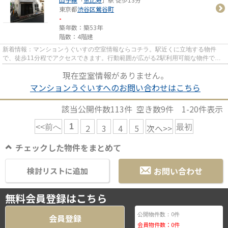
東京都
渋谷区
鶯谷町
-
築年数：築53年
階数：4階建
新着情報：マンションうぐいすの空室情報ならコチラ。駅近くに立地する物件
で、徒歩11分程でアクセスできます。行動範囲が広がる2駅利用可能な物件で
す。
現在空室情報がありません。
マンションうぐいすへのお問い合わせはこちら
該当公開件数
113
件 空き数
9
件
1-20
件表示
1
2
3
4
5
次へ>>
<<前へ
最初
チェックした物件をまとめて
お問い合わせ
検討リストに追加
無料会員登録はこちら
0
公開物件数：
件
会員登録
会員物件数：
0
件