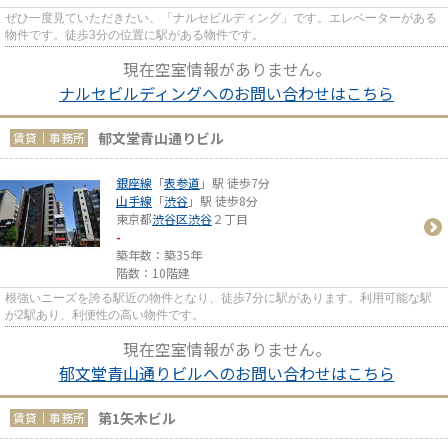
ぜひ一度見ていただきたい、「ナルセビルディング」です。エレベーターがある
物件です。徒歩3分の位置に駅がある物件です。
現在空室情報がありません。
ナルセビルディングへのお問い合わせはこちら
郁文堂青山通りビル
賃貸｜事務所
銀座線
「
表参道
」駅 徒歩7分
山手線
「
渋谷
」駅 徒歩8分
東京都
渋谷区
渋谷
２丁目
-
築年数：築35年
階数：10階建
根強いニーズを誇る駅近の物件となり、徒歩7分に駅があります。利用可能な駅
が2駅あり、利便性の高い物件です。
現在空室情報がありません。
郁文堂青山通りビルへのお問い合わせはこちら
第1矢木ビル
賃貸｜事務所