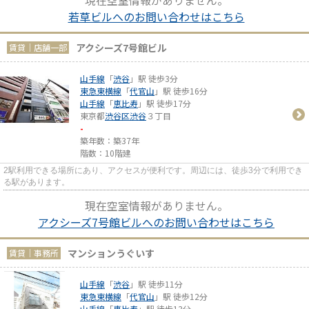
現在空室情報がありません。
若草ビルへのお問い合わせはこちら
アクシーズ7号館ビル
賃貸｜店舗一部
山手線
「
渋谷
」駅 徒歩3分
東急東横線
「
代官山
」駅 徒歩16分
山手線
「
恵比寿
」駅 徒歩17分
東京都
渋谷区
渋谷
３丁目
-
築年数：築37年
階数：10階建
2駅利用できる場所にあり、アクセスが便利です。周辺には、徒歩3分で利用でき
る駅があります。
現在空室情報がありません。
アクシーズ7号館ビルへのお問い合わせはこちら
マンションうぐいす
賃貸｜事務所
山手線
「
渋谷
」駅 徒歩11分
東急東横線
「
代官山
」駅 徒歩12分
山手線
「
恵比寿
」駅 徒歩13分