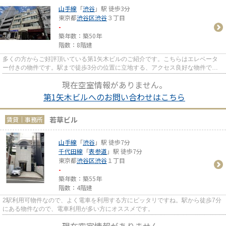
山手線
「
渋谷
」駅 徒歩3分
東京都
渋谷区
渋谷
３丁目
-
築年数：築50年
階数：8階建
多くの方からご好評頂いている第1矢木ビルのご紹介です。こちらはエレベータ
ー付きの物件です。駅まで徒歩3分の位置に立地する、アクセス良好な物件で
す。
現在空室情報がありません。
第1矢木ビルへのお問い合わせはこちら
若草ビル
賃貸｜事務所
山手線
「
渋谷
」駅 徒歩7分
千代田線
「
表参道
」駅 徒歩7分
東京都
渋谷区
渋谷
１丁目
-
築年数：築55年
階数：4階建
2駅利用可物件なので、よく電車を利用する方にピッタリですね。駅から徒歩7分
にある物件なので、電車利用が多い方にオススメです。