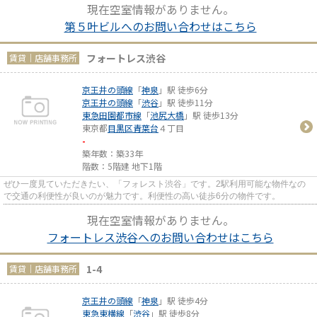
現在空室情報がありません。
第５叶ビルへのお問い合わせはこちら
フォートレス渋谷
賃貸｜店舗事務所
京王井の頭線
「
神泉
」駅 徒歩6分
京王井の頭線
「
渋谷
」駅 徒歩11分
東急田園都市線
「
池尻大橋
」駅 徒歩13分
東京都
目黒区
青葉台
４丁目
-
築年数：築33年
階数：5階建 地下1階
ぜひ一度見ていただきたい、「フォレスト渋谷」です。2駅利用可能な物件なの
で交通の利便性が良いのが魅力です。利便性の高い徒歩6分の物件です。
現在空室情報がありません。
フォートレス渋谷へのお問い合わせはこちら
1-4
賃貸｜店舗事務所
京王井の頭線
「
神泉
」駅 徒歩4分
東急東横線
「
渋谷
」駅 徒歩8分