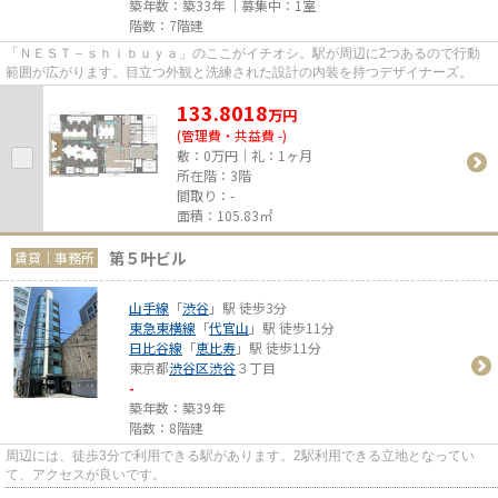
築年数：築33年 ｜募集中：
1室
階数：7階建
「ＮＥＳＴ－ｓｈｉｂｕｙａ」のここがイチオシ。駅が周辺に2つあるので行動
範囲が広がります。目立つ外観と洗練された設計の内装を持つデザイナーズ。
133.8018
万
円
(管理費・共益費 -)
敷：0万円｜礼：1ヶ月
所在階：3階
間取り：-
面積：105.83㎡
第５叶ビル
賃貸｜事務所
山手線
「
渋谷
」駅 徒歩3分
東急東横線
「
代官山
」駅 徒歩11分
日比谷線
「
恵比寿
」駅 徒歩11分
東京都
渋谷区
渋谷
３丁目
-
築年数：築39年
階数：8階建
周辺には、徒歩3分で利用できる駅があります。2駅利用できる立地となってい
て、アクセスが良いです。