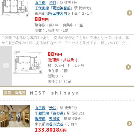
山手線
「
渋谷
」駅 徒歩9分
千代田線
「
明治神宮前
」駅 徒歩9分
東京都
渋谷区
神宮前
５丁目４２-１４
88
万円
築年数：築1年 ｜募集中：
1室
階数：5階建 地下1階
ご利用できる駅は3駅以上あり、交通の便がとても良い立地となっています。駅
から徒歩7分の位置にある物件なので、アクセスも良好です。新しいのでこだわ
りの多い方にもおすすめの築浅...
88
万
円
(管理費・共益費 -)
敷：0万円｜礼：1ヶ月
所在階：1階
間取り：-
面積：74.80㎡
ＮＥＳＴ－ｓｈｉｂｕｙａ
賃貸｜事務所
山手線
「
渋谷
」駅 徒歩9分
半蔵門線
「
表参道
」駅 徒歩8分
銀座線
「
表参道
」駅 徒歩8分
東京都
渋谷区
渋谷
２丁目６
133.8018
万円