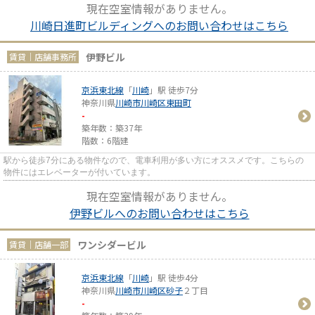
現在空室情報がありません。
川崎日進町ビルディングへのお問い合わせはこちら
伊野ビル
賃貸｜店舗事務所
京浜東北線
「
川崎
」駅 徒歩7分
神奈川県
川崎市川崎区
東田町
-
築年数：築37年
階数：6階建
駅から徒歩7分にある物件なので、電車利用が多い方にオススメです。こちらの
物件にはエレベーターが付いています。
現在空室情報がありません。
伊野ビルへのお問い合わせはこちら
ワンシダービル
賃貸｜店舗一部
京浜東北線
「
川崎
」駅 徒歩4分
神奈川県
川崎市川崎区
砂子
２丁目
-