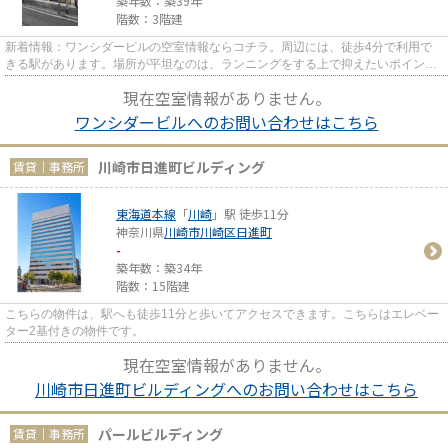
築年数：築39年
階数：3階建
新着情報：ワンシダービルの空室情報ならコチラ。周辺には、徒歩4分で利用で
きる駅があります。場所が平坦なのは、ランニングをする上で抑えたいポイント
ですね。
現在空室情報がありません。
ワンシダービルへのお問い合わせはこちら
川崎市日進町ビルディング
賃貸｜事務所
東海道本線
「
川崎
」駅 徒歩11分
神奈川県
川崎市川崎区
日進町
-
築年数：築34年
階数：15階建
こちらの物件は、駅へも徒歩11分と歩いてアクセスできます。こちらはエレベー
ター2基付きの物件です。
現在空室情報がありません。
川崎市日進町ビルディングへのお問い合わせはこちら
パールビルディング
賃貸｜事務所