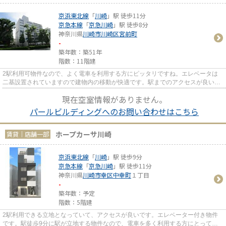
京浜東北線
「
川崎
」駅 徒歩11分
京急本線
「
京急川崎
」駅 徒歩8分
神奈川県
川崎市川崎区
宮前町
-
築年数：築51年
階数：11階建
2駅利用可物件なので、よく電車を利用する方にピッタリですね。エレベータは
二基設置されていますので建物内の移動が快適です。駅までのアクセスが良い、
徒歩11分のところに位置する物...
現在空室情報がありません。
パールビルディングへのお問い合わせはこちら
ホープカーサ川崎
賃貸｜店舗一部
京浜東北線
「
川崎
」駅 徒歩9分
京急本線
「
京急川崎
」駅 徒歩11分
神奈川県
川崎市幸区
中幸町
１丁目
-
築年数：予定
階数：5階建
2駅利用できる立地となっていて、アクセスが良いです。エレベーター付き物件
です。駅徒歩9分に駅が立地する物件なので、電車を多く利用する方にとって便