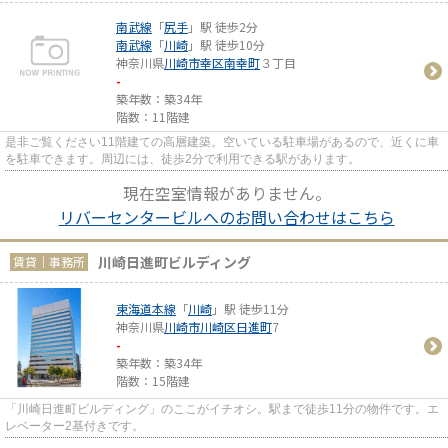
南武線
「
尻手
」駅 徒歩2分
南武線
「
川崎
」駅 徒歩10分
神奈川県
川崎市幸区
南幸町
３丁目
-
築年数：築34年
階数：11階建
是非ご覧ください11階建ての高層建築。空いている駐車場があるので、近くに車
を駐車できます。周辺には、徒歩2分で利用できる駅があります。
現在空室情報がありません。
リバーセンタービルへのお問い合わせはこちら
川崎日進町ビルディング
賃貸｜事務所
東海道本線
「
川崎
」駅 徒歩11分
神奈川県
川崎市川崎区
日進町
7
-
築年数：築34年
階数：15階建
「川崎日進町ビルディング」のここがイチオシ。駅まで徒歩11分の物件です。エ
レベーター2基付きです。