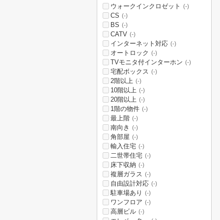
ウォークインクロゼット
(-)
CS
(-)
BS
(-)
CATV
(-)
インターネット対応
(-)
オートロック
(-)
TVモニタ付インターホン
(-)
宅配ボックス
(-)
2階以上
(-)
10階以上
(-)
20階以上
(-)
1階の物件
(-)
最上階
(-)
南向き
(-)
角部屋
(-)
輸入住宅
(-)
二世帯住宅
(-)
床下収納
(-)
複層ガラス
(-)
自由設計対応
(-)
駐車場あり
(-)
ワンフロア
(-)
高層ビル
(-)