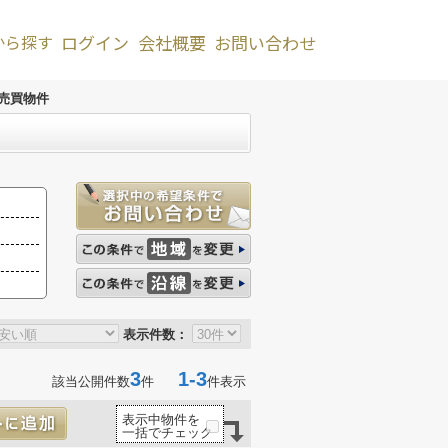
から探す
ログイン
会社概要
お問い合わせ
売買物件
表示件数：
3
1-3
該当公開件数
件
件表示
表示中物件を
一括でチェック