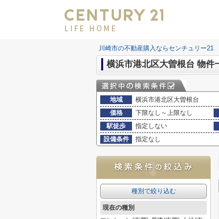
LIFE HOME
川崎市の不動産購入ならセンチュリー21 LI
横浜市港北区大曽根台 物件
地域
横浜市港北区大曽根台
価格
下限なし～上限なし
駅徒歩
指定しない
設備条件
指定なし
種別で絞り込む
現在の種別