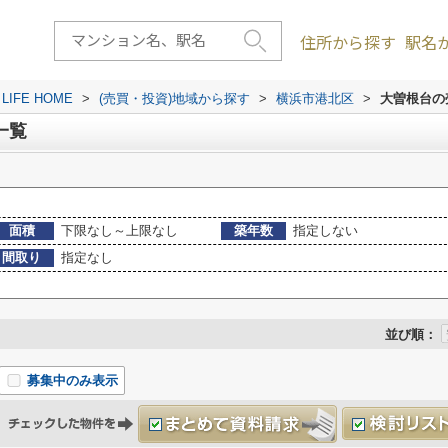
住所から探す
駅名
FE HOME
>
(売買・投資)地域から探す
>
横浜市港北区
>
大曽根台の
一覧
面積
下限なし～上限なし
築年数
指定しない
間取り
指定なし
並び順：
募集中のみ表示