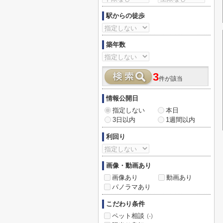
駅からの徒歩
築年数
3
件が該当
情報公開日
指定しない
本日
3日以内
1週間以内
利回り
画像・動画あり
画像あり
動画あり
パノラマあり
こだわり条件
ペット相談
(-)