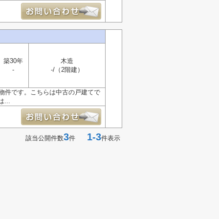
築30年
木造
-
-/（2階建）
の物件です。こちらは中古の戸建てで
..
3
1-3
該当公開件数
件
件表示