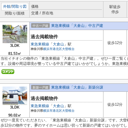
外観
/
間取り図
価格
駅徒歩
停歩
交通 / 所在地
間取り/面積
東急東横線「大倉山」中古戸建
中古一戸建
過去掲載物件
徒歩12分
東急東横線
「
大倉山
」駅
3LDK
神奈川県
横浜市港北区
大曽根台
81.53㎡
当社イチオシの物件の「東急東横線「大倉山」中古戸建」。ぜひ一度ご覧く
す。設備や周辺環境が整っている中古戸建てはいかがでしょうか。東急東横線大
東急東横線「大倉山」新築分譲
新築一戸建
過去掲載物件
徒歩12分
東急東横線
「
大倉山
」駅
3LDK
神奈川県
横浜市港北区
大曽根台
90.02㎡
ぜひ一度見ていただきたい、「東急東横線「大倉山」新築分譲」です。大曽根
歩12分の物件です。夢のマイホームは思い切って新築の戸建てはいかがでしょ.