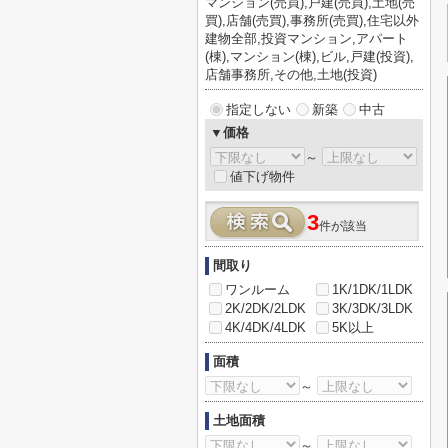
マンション(売買),戸建(売買),土地(売
買),店舗(売買),事務所(売買),住宅以外
建物全部,投資マンション,アパート
(棟),マンション(棟),ビル,戸建(投資),
店舗事務所,その他,土地(投資)
指定しない
新築
中古
▼価格
～
値下げ物件
3
件が該当
間取り
ワンルーム
1K/1DK/1LDK
2K/2DK/2LDK
3K/3DK/3LDK
4K/4DK/4LDK
5K以上
面積
～
土地面積
～