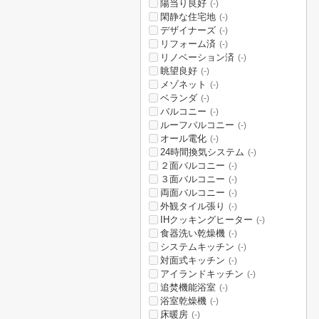
陽当り良好
(-)
閑静な住宅地
(-)
デザイナーズ
(-)
リフォーム済
(-)
リノベーション済
(-)
眺望良好
(-)
メゾネット
(-)
ベランダ
(-)
バルコニー
(-)
ルーフバルコニー
(-)
オール電化
(-)
24時間換気システム
(-)
２面バルコニー
(-)
３面バルコニー
(-)
両面バルコニー
(-)
外観タイル張り
(-)
IHクッキングヒーター
(-)
食器洗い乾燥機
(-)
システムキッチン
(-)
対面式キッチン
(-)
アイランドキッチン
(-)
追焚機能浴室
(-)
浴室乾燥機
(-)
床暖房
(-)