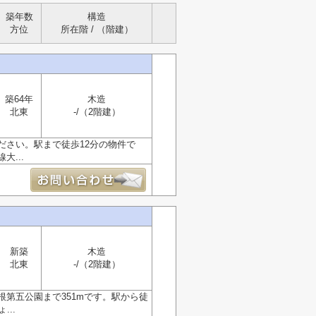
築年数
構造
方位
所在階 / （階建）
築64年
木造
北東
-/（2階建）
ださい。駅まで徒歩12分の物件で
...
新築
木造
北東
-/（2階建）
第五公園まで351mです。駅から徒
..