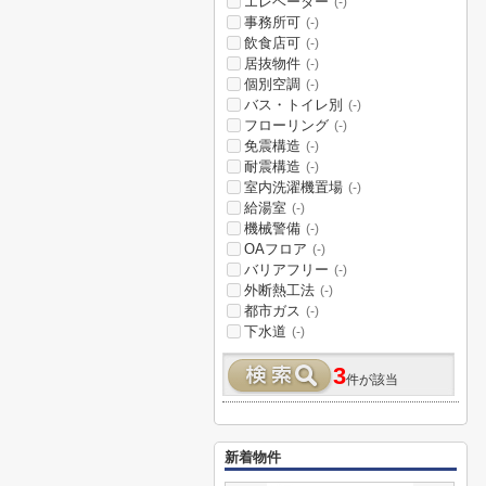
エレベーター
(-)
事務所可
(-)
飲食店可
(-)
居抜物件
(-)
個別空調
(-)
バス・トイレ別
(-)
フローリング
(-)
免震構造
(-)
耐震構造
(-)
室内洗濯機置場
(-)
給湯室
(-)
機械警備
(-)
OAフロア
(-)
バリアフリー
(-)
外断熱工法
(-)
都市ガス
(-)
下水道
(-)
3
件が該当
新着物件