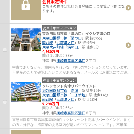
会員限定物件
こちらの物件は無料会員登録により閲覧が可能にな
ります。
売買｜中古マンション
東急田園都市線「溝の口」イクシア溝の口
東急田園都市線
「
溝の口
」駅 徒歩5分
南武線
「
武蔵溝ノ口
」駅 徒歩5分
東急大井町線
「
溝の口
」駅 徒歩5分
4,980万円
間取:
1LDK/55.78㎡
神奈川県
川崎市高津区
溝口
２丁目
中古でありながら、室内もきれいな一押しのマンションとなっています。
不動産のことで確認したいことがあるなら、メール又はお電話にてご連絡
ください。当社は豊富な経験と知識を持っ...
売買｜中古マンション
クレッセント高津リバーウインド
東急田園都市線
「
高津
」駅 徒歩12分
東急田園都市線
「
二子新地
」駅 徒歩14分
南武線
「
武蔵溝ノ口
」駅 徒歩18分
5,298万円
間取:
3LDK/72.66㎡
神奈川県
川崎市高津区
溝口
６丁目
東急田園都市線高津駅周辺物件：クレッセント高津リバーウインド。多く
の方に好評な、清潔感のある室内が魅力の中古マンションです。不動産の
ご購入をお考えなら、当社がお客様のご希...