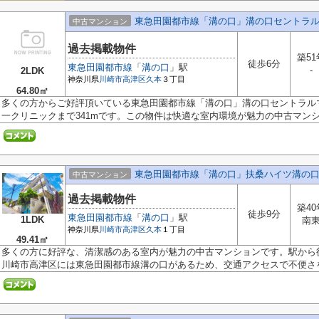
東急田園都市線「溝の口」溝の口セントラ
中古マンション
過去掲載物件
築51
徒歩6分
東急田園都市線
「
溝の口
」駅
-
2LDK
神奈川県
川崎市高津区
久本
３丁目
64.80㎡
多くの方からご好評頂いている東急田園都市線「溝の口」溝の口セントラル
一クリニックまで341mです。この物件は快適な室内環境が魅力の中古マンショ
東急田園都市線「溝の口」扶桑ハイツ溝の
中古マンション
過去掲載物件
築40
徒歩9分
東急田園都市線
「
溝の口
」駅
1LDK
南
神奈川県
川崎市高津区
久本
１丁目
49.41㎡
多くの方に好評な、清潔感のある室内が魅力の中古マンションです。駅から
川崎市高津区には東急田園都市線溝の口があるため、交通アクセスで不便さを.