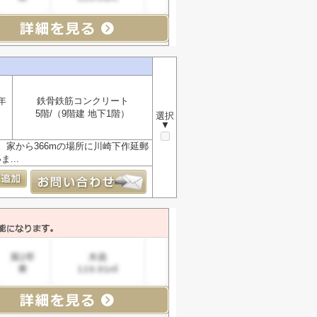
年
鉄骨鉄筋コンクリート
5階/（9階建 地下1階）
選択
▼
家から366mの場所に川崎下作延郵
...