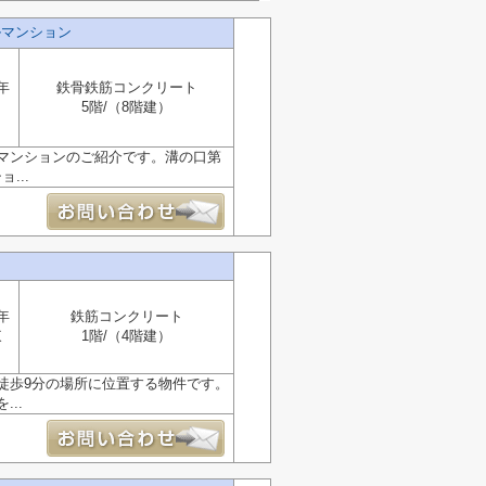
ルマンション
年
鉄骨鉄筋コンクリート
5階/（8階建）
マンションのご紹介です。溝の口第
...
口
年
鉄筋コンクリート
東
1階/（4階建）
徒歩9分の場所に位置する物件です。
..