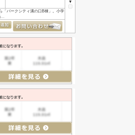
▼
ら「パークシティ溝の口B棟」。小学
..