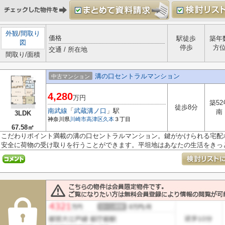
外観
/
間取り
価格
駅徒歩
築年
図
停歩
方
交通 / 所在地
間取り/面積
溝の口セントラルマンション
中古マンション
4,280
万円
築52
徒歩8分
南武線
「
武蔵溝ノ口
」駅
南
3LDK
神奈川県
川崎市高津区
久本
３丁目
67.58㎡
こだわりポイント満載の溝の口セントラルマンション。鍵がかけられる宅配
安全に荷物の受け取りを行うことができます。平坦地はあなたの生活をきっと.