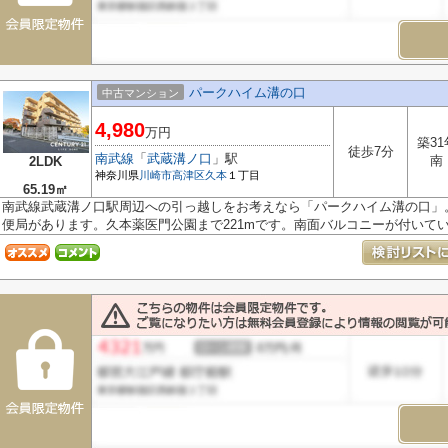
パークハイム溝の口
中古マンション
4,980
万円
築31
徒歩7分
南武線
「
武蔵溝ノ口
」駅
南
2LDK
神奈川県
川崎市高津区
久本
１丁目
65.19㎡
南武線武蔵溝ノ口駅周辺への引っ越しをお考えなら「パークハイム溝の口」。
便局があります。久本薬医門公園まで221mです。南面バルコニーが付いていま