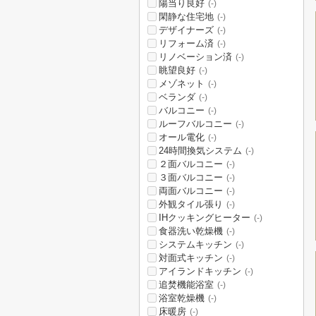
陽当り良好
(-)
閑静な住宅地
(-)
デザイナーズ
(-)
リフォーム済
(-)
リノベーション済
(-)
眺望良好
(-)
メゾネット
(-)
ベランダ
(-)
バルコニー
(-)
ルーフバルコニー
(-)
オール電化
(-)
24時間換気システム
(-)
２面バルコニー
(-)
３面バルコニー
(-)
両面バルコニー
(-)
外観タイル張り
(-)
IHクッキングヒーター
(-)
食器洗い乾燥機
(-)
システムキッチン
(-)
対面式キッチン
(-)
アイランドキッチン
(-)
追焚機能浴室
(-)
浴室乾燥機
(-)
床暖房
(-)