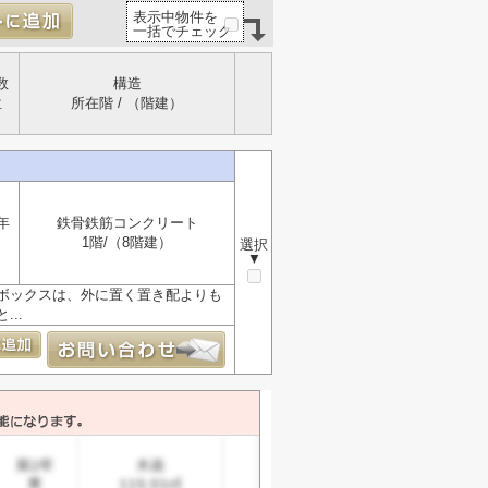
表示中物件を
一括でチェック
数
構造
位
所在階 / （階建）
年
鉄骨鉄筋コンクリート
1階/（8階建）
選択
▼
ボックスは、外に置く置き配よりも
..