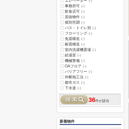
エレベーター
(-)
事務所可
(-)
飲食店可
(-)
居抜物件
(-)
個別空調
(-)
バス・トイレ別
(-)
フローリング
(-)
免震構造
(-)
耐震構造
(-)
室内洗濯機置場
(-)
給湯室
(-)
機械警備
(-)
OAフロア
(-)
バリアフリー
(-)
外断熱工法
(-)
都市ガス
(-)
下水道
(-)
36
件が該当
新着物件