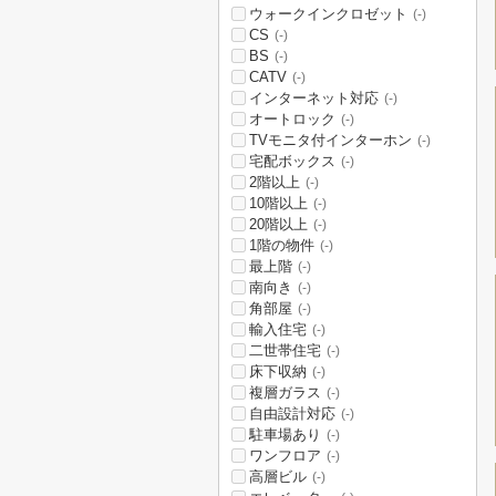
ウォークインクロゼット
(-)
CS
(-)
BS
(-)
CATV
(-)
インターネット対応
(-)
オートロック
(-)
TVモニタ付インターホン
(-)
宅配ボックス
(-)
2階以上
(-)
10階以上
(-)
20階以上
(-)
1階の物件
(-)
最上階
(-)
南向き
(-)
角部屋
(-)
輸入住宅
(-)
二世帯住宅
(-)
床下収納
(-)
複層ガラス
(-)
自由設計対応
(-)
駐車場あり
(-)
ワンフロア
(-)
高層ビル
(-)