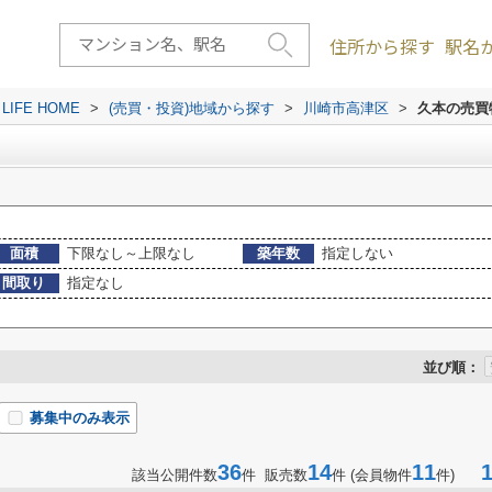
住所から探す
駅名
FE HOME
>
(売買・投資)地域から探す
>
川崎市高津区
>
久本の売買
面積
下限なし～上限なし
築年数
指定しない
間取り
指定なし
並び順：
募集中のみ表示
36
14
11
1-
該当公開件数
件 販売数
件 (会員物件
件)