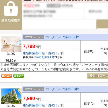
パークシティ溝の口C棟
中古マンション
7,798
万円
築43
徒歩8分
東急田園都市線
「
溝の口
」駅
南
3LDK
神奈川県
川崎市高津区
久本
３丁目
76.80㎡
川崎市高津区エリアでの住まいなら、住み心地も快適な「パークシティ溝の
向きも大切な要素のひとつ。こちらの物件は南向きです。76.8㎡の専有面積が.
パークシティ溝の口B棟
中古マンション
7,980
万円
築43
徒歩7分
東急田園都市線
「
溝の口
」駅
南
3LDK