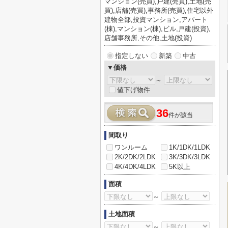
マンション(売買),戸建(売買),土地(売
買),店舗(売買),事務所(売買),住宅以外
建物全部,投資マンション,アパート
(棟),マンション(棟),ビル,戸建(投資),
店舗事務所,その他,土地(投資)
指定しない
新築
中古
▼価格
～
値下げ物件
36
件が該当
間取り
ワンルーム
1K/1DK/1LDK
2K/2DK/2LDK
3K/3DK/3LDK
4K/4DK/4LDK
5K以上
面積
～
土地面積
～