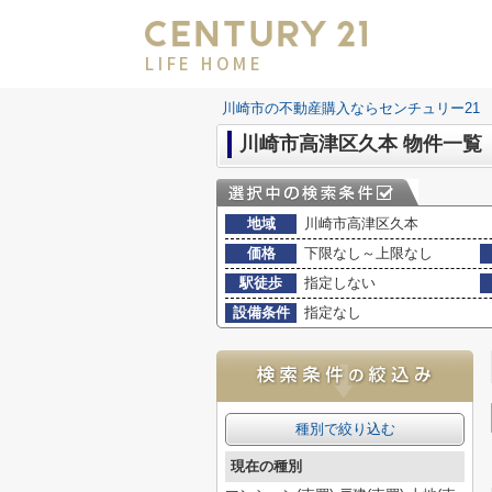
LIFE HOME
川崎市の不動産購入ならセンチュリー21 LI
川崎市高津区久本 物件一覧
地域
川崎市高津区久本
価格
下限なし～上限なし
駅徒歩
指定しない
設備条件
指定なし
種別で絞り込む
現在の種別