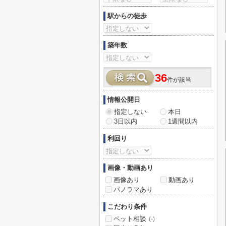
駅からの徒歩
築年数
36
件が該当
情報公開日
指定しない
本日
3日以内
1週間以内
利回り
画像・動画あり
画像あり
動画あり
パノラマあり
こだわり条件
ペット相談
(-)