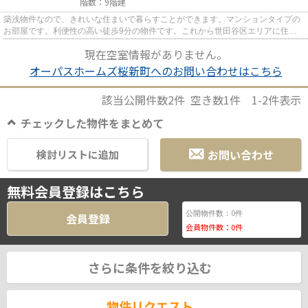
階数：9階建
築浅物件なので、きれいな住まいで暮らすことができます。マンションタイプの
お部屋です。利便性の高い徒歩9分の物件です。これから世田谷区エリアに住む
なら、まずはserizawa@l-home....
現在空室情報がありません。
オーパスホームズ桜新町へのお問い合わせはこちら
該当公開件数
2
件 空き数
1
件
1-2
件表示
チェックした物件をまとめて
お問い合わせ
検討リストに追加
無料会員登録はこちら
0
公開物件数：
件
会員登録
会員物件数：
0
件
さらに条件を絞り込む
物件リクエスト