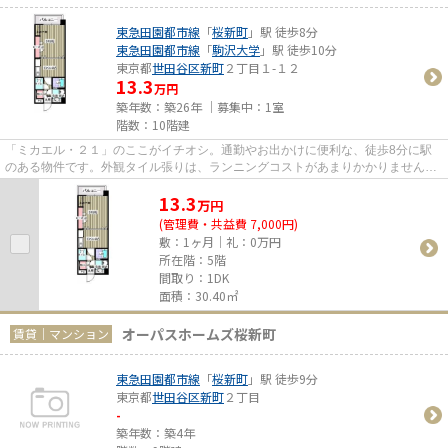
東急田園都市線
「
桜新町
」駅 徒歩8分
東急田園都市線
「
駒沢大学
」駅 徒歩10分
東京都
世田谷区
新町
２丁目１-１２
13.3
万円
築年数：築26年 ｜募集中：
1室
階数：10階建
「ミカエル・２１」のここがイチオシ。通勤やお出かけに便利な、徒歩8分に駅
のある物件です。外観タイル張りは、ランニングコストがあまりかかりません。
こちらの物件はマンションです...
13.3
万
円
(管理費・共益費 7,000円)
敷：1ヶ月｜礼：0万円
所在階：5階
間取り：1DK
面積：30.40㎡
オーパスホームズ桜新町
賃貸｜マンション
東急田園都市線
「
桜新町
」駅 徒歩9分
東京都
世田谷区
新町
２丁目
-
築年数：築4年