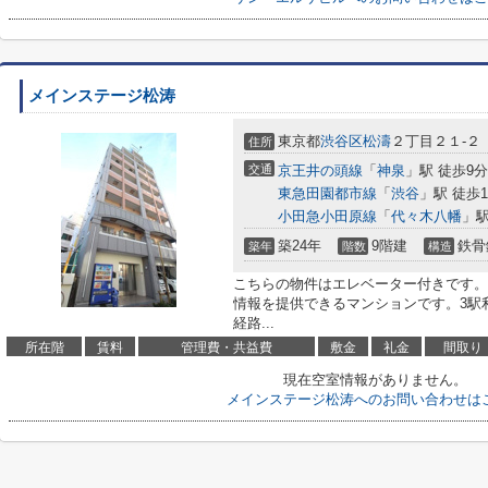
メインステージ松涛
東京都
渋谷区
松濤
２丁目２１-２
住所
交通
京王井の頭線
「
神泉
」駅 徒歩9分
東急田園都市線
「
渋谷
」駅 徒歩1
小田急小田原線
「
代々木八幡
」駅
築24年
9階建
鉄骨
築年
階数
構造
こちらの物件はエレベーター付きです。
情報を提供できるマンションです。3駅
経路...
所在階
賃料
管理費・共益費
敷金
礼金
間取り
現在空室情報がありません。
メインステージ松涛へのお問い合わせは