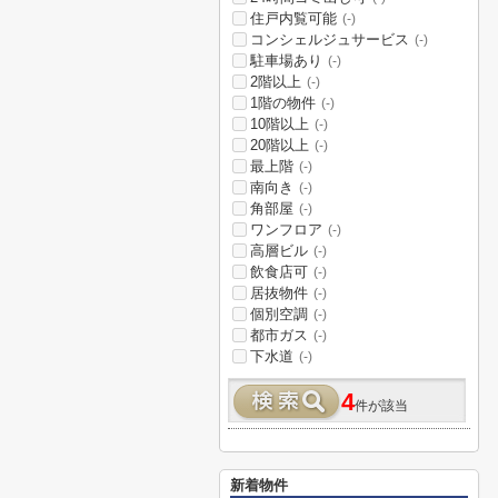
住戸内覧可能
(-)
コンシェルジュサービス
(-)
駐車場あり
(-)
2階以上
(-)
1階の物件
(-)
10階以上
(-)
20階以上
(-)
最上階
(-)
南向き
(-)
角部屋
(-)
ワンフロア
(-)
高層ビル
(-)
飲食店可
(-)
居抜物件
(-)
個別空調
(-)
都市ガス
(-)
下水道
(-)
4
件が該当
新着物件