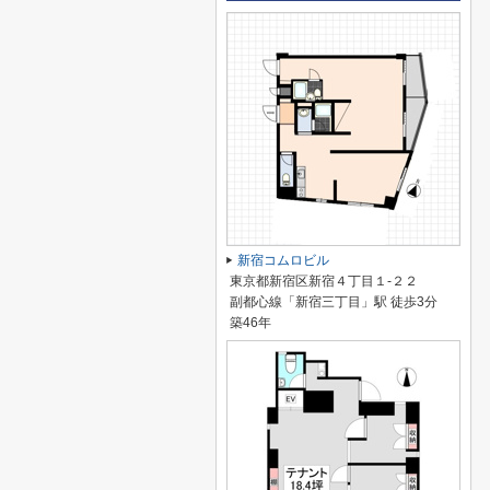
新宿コムロビル
東京都新宿区新宿４丁目１-２２
副都心線「新宿三丁目」駅 徒歩3分
築46年