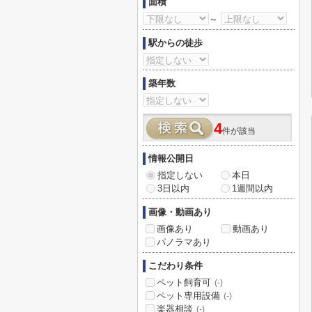
面積
～
駅からの徒歩
築年数
4
件が該当
情報公開日
指定しない
本日
3日以内
1週間以内
画像・動画あり
画像あり
動画あり
パノラマあり
こだわり条件
ペット飼育可
(-)
ペット専用設備
(-)
楽器相談
(-)