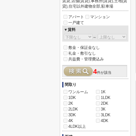
賃貸,店舗(賃貸),事務所(賃貸),土地(賃
貸),住宅以外建物全部,駐車場
アパート
マンション
一戸建て
▼賃料
～
敷金・保証金なし
礼金・敷引なし
共益費・管理費込み
4
件が該当
間取り
ワンルーム
1K
1DK
1LDK
2K
2DK
2LDK
3K
3DK
3LDK
4K
4DK
4LDK以上