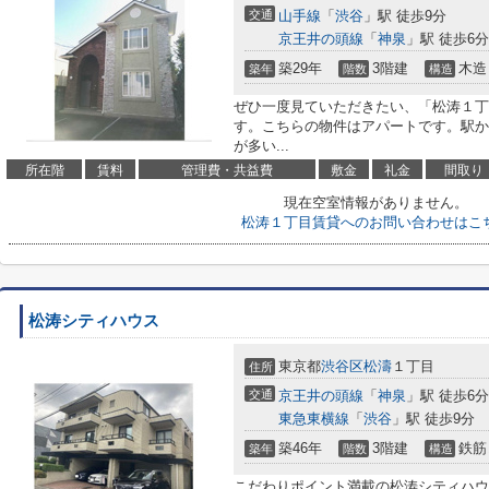
交通
山手線
「
渋谷
」駅 徒歩9分
京王井の頭線
「
神泉
」駅 徒歩6分
築29年
3階建
木造
築年
階数
構造
ぜひ一度見ていただきたい、「松涛１丁
す。こちらの物件はアパートです。駅か
が多い...
所在階
賃料
管理費・共益費
敷金
礼金
間取り
現在空室情報がありません。
松涛１丁目賃貸へのお問い合わせはこ
松涛シティハウス
東京都
渋谷区
松濤
１丁目
住所
交通
京王井の頭線
「
神泉
」駅 徒歩6分
東急東横線
「
渋谷
」駅 徒歩9分
築46年
3階建
鉄筋
築年
階数
構造
こだわりポイント満載の松涛シティハウ