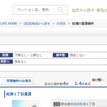
住所から探す
駅名
FE HOME
>
(賃貸)地域から探す
>
渋谷区
>
松濤の賃貸物件
面積
下限なし～上限なし
築年数
指定しない
間取り
指定なし
並び順：
空室物件のみ表示
4
1-4
該当公開件数
件
件表示
松涛１丁目賃貸
東京都
渋谷区
松濤
１丁目
住所