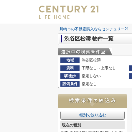
LIFE HOME
川崎市の不動産購入ならセンチュリー21 LI
渋谷区松濤 物件一覧
地域
渋谷区松濤
賃料
下限なし～上限なし
駅徒歩
指定しない
設備条件
指定なし
種別で絞り込む
現在の種別