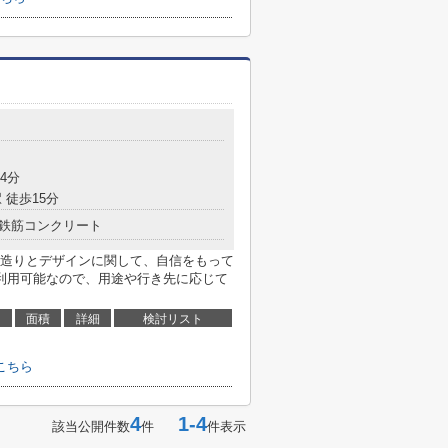
4分
 徒歩15分
鉄筋コンクリート
造りとデザインに関して、自信をもって
利用可能なので、用途や行き先に応じて
面積
詳細
検討リスト
こちら
4
1-4
該当公開件数
件
件表示