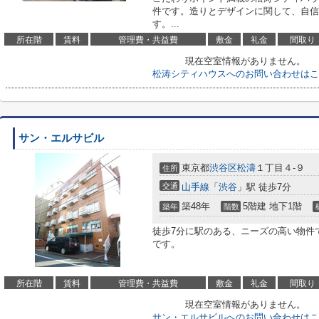
件です。造りとデザインに関して、自信
す。...
所在階
賃料
管理費・共益費
敷金
礼金
間取り
現在空室情報がありません。
松涛シティハウスへのお問い合わせはこ
サン・エルサビル
東京都
渋谷区
松濤
１丁目４-９
住所
交通
山手線
「
渋谷
」駅 徒歩7分
築48年
5階建 地下1階
築年
階数
徒歩7分に駅のある、ニーズの高い物件
です。
所在階
賃料
管理費・共益費
敷金
礼金
間取り
現在空室情報がありません。
サン・エルサビルへのお問い合わせはこ