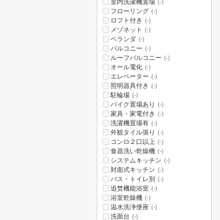
室内洗濯機置場
(-)
フローリング
(-)
ロフト付き
(-)
メゾネット
(-)
ベランダ
(-)
バルコニー
(-)
ルーフバルコニー
(-)
オール電化
(-)
エレベーター
(-)
照明器具付き
(-)
駐輪場
(-)
バイク置場あり
(-)
家具・家電付き
(-)
洗濯機置場有
(-)
外観タイル張り
(-)
コンロ２口以上
(-)
食器洗い乾燥機
(-)
システムキッチン
(-)
対面式キッチン
(-)
バス・トイレ別
(-)
追焚機能浴室
(-)
浴室乾燥機
(-)
温水洗浄便座
(-)
洗面台
(-)