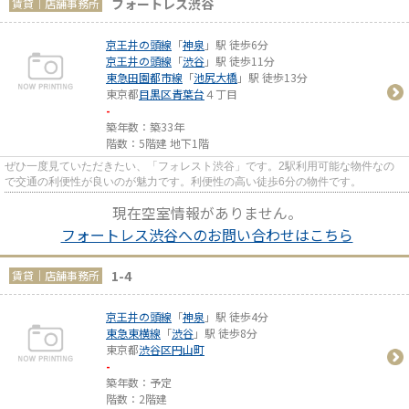
フォートレス渋谷
賃貸｜店舗事務所
京王井の頭線
「
神泉
」駅 徒歩6分
京王井の頭線
「
渋谷
」駅 徒歩11分
東急田園都市線
「
池尻大橋
」駅 徒歩13分
東京都
目黒区
青葉台
４丁目
-
築年数：築33年
階数：5階建 地下1階
ぜひ一度見ていただきたい、「フォレスト渋谷」です。2駅利用可能な物件なの
で交通の利便性が良いのが魅力です。利便性の高い徒歩6分の物件です。
現在空室情報がありません。
フォートレス渋谷へのお問い合わせはこちら
1-4
賃貸｜店舗事務所
京王井の頭線
「
神泉
」駅 徒歩4分
東急東横線
「
渋谷
」駅 徒歩8分
東京都
渋谷区
円山町
-
築年数：予定
階数：2階建