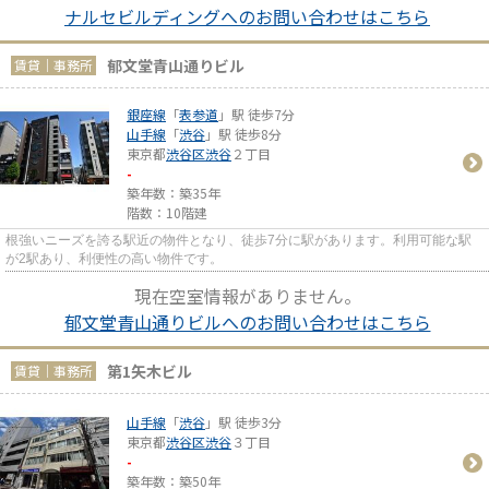
ナルセビルディングへのお問い合わせはこちら
郁文堂青山通りビル
賃貸｜事務所
銀座線
「
表参道
」駅 徒歩7分
山手線
「
渋谷
」駅 徒歩8分
東京都
渋谷区
渋谷
２丁目
-
築年数：築35年
階数：10階建
根強いニーズを誇る駅近の物件となり、徒歩7分に駅があります。利用可能な駅
が2駅あり、利便性の高い物件です。
現在空室情報がありません。
郁文堂青山通りビルへのお問い合わせはこちら
第1矢木ビル
賃貸｜事務所
山手線
「
渋谷
」駅 徒歩3分
東京都
渋谷区
渋谷
３丁目
-
築年数：築50年