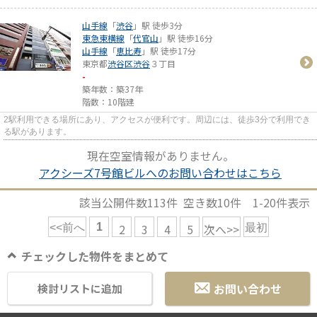
山手線
「
渋谷
」駅 徒歩3分
東急東横線
「
代官山
」駅 徒歩16分
山手線
「
恵比寿
」駅 徒歩17分
東京都
渋谷区
渋谷
３丁目
-
築年数：築37年
階数：10階建
2駅利用できる場所にあり、アクセスが便利です。周辺には、徒歩3分で利用でき
る駅があります。
現在空室情報がありません。
アクシーズ7号館ビルへのお問い合わせはこちら
該当公開件数
113
件 空き数
10
件
1-20
件表示
1
2
3
4
5
次へ>>
<<前へ
最初
チェックした物件をまとめて
お問い合わせ
検討リストに追加