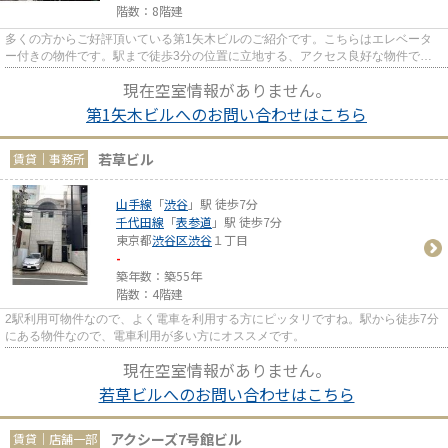
階数：8階建
多くの方からご好評頂いている第1矢木ビルのご紹介です。こちらはエレベータ
ー付きの物件です。駅まで徒歩3分の位置に立地する、アクセス良好な物件で
す。
現在空室情報がありません。
第1矢木ビルへのお問い合わせはこちら
若草ビル
賃貸｜事務所
山手線
「
渋谷
」駅 徒歩7分
千代田線
「
表参道
」駅 徒歩7分
東京都
渋谷区
渋谷
１丁目
-
築年数：築55年
階数：4階建
2駅利用可物件なので、よく電車を利用する方にピッタリですね。駅から徒歩7分
にある物件なので、電車利用が多い方にオススメです。
現在空室情報がありません。
若草ビルへのお問い合わせはこちら
アクシーズ7号館ビル
賃貸｜店舗一部