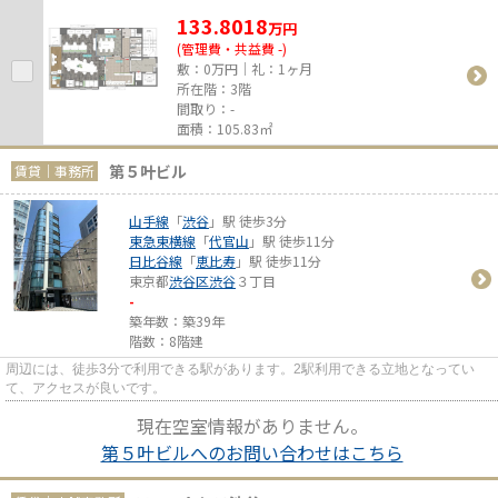
133.8018
万
円
(管理費・共益費 -)
敷：0万円｜礼：1ヶ月
所在階：3階
間取り：-
面積：105.83㎡
第５叶ビル
賃貸｜事務所
山手線
「
渋谷
」駅 徒歩3分
東急東横線
「
代官山
」駅 徒歩11分
日比谷線
「
恵比寿
」駅 徒歩11分
東京都
渋谷区
渋谷
３丁目
-
築年数：築39年
階数：8階建
周辺には、徒歩3分で利用できる駅があります。2駅利用できる立地となってい
て、アクセスが良いです。
現在空室情報がありません。
第５叶ビルへのお問い合わせはこちら