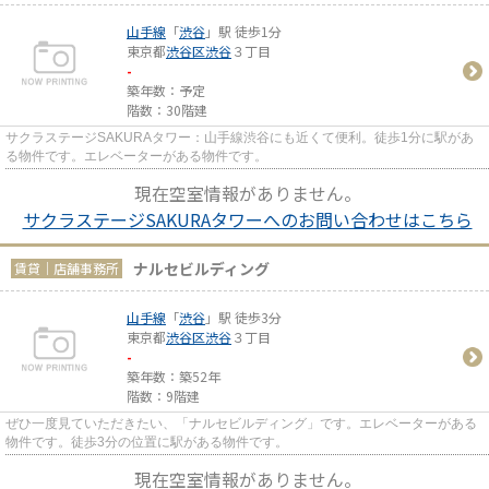
山手線
「
渋谷
」駅 徒歩1分
東京都
渋谷区
渋谷
３丁目
-
築年数：予定
階数：30階建
サクラステージSAKURAタワー：山手線渋谷にも近くて便利。徒歩1分に駅があ
る物件です。エレベーターがある物件です。
現在空室情報がありません。
サクラステージSAKURAタワーへのお問い合わせはこちら
ナルセビルディング
賃貸｜店舗事務所
山手線
「
渋谷
」駅 徒歩3分
東京都
渋谷区
渋谷
３丁目
-
築年数：築52年
階数：9階建
ぜひ一度見ていただきたい、「ナルセビルディング」です。エレベーターがある
物件です。徒歩3分の位置に駅がある物件です。
現在空室情報がありません。