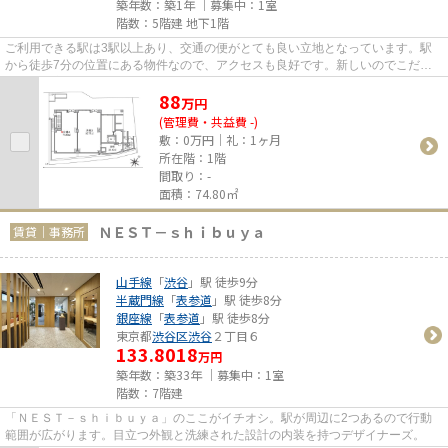
築年数：築1年 ｜募集中：
1室
階数：5階建 地下1階
ご利用できる駅は3駅以上あり、交通の便がとても良い立地となっています。駅
から徒歩7分の位置にある物件なので、アクセスも良好です。新しいのでこだわ
りの多い方にもおすすめの築浅...
88
万
円
(管理費・共益費 -)
敷：0万円｜礼：1ヶ月
所在階：1階
間取り：-
面積：74.80㎡
ＮＥＳＴ－ｓｈｉｂｕｙａ
賃貸｜事務所
山手線
「
渋谷
」駅 徒歩9分
半蔵門線
「
表参道
」駅 徒歩8分
銀座線
「
表参道
」駅 徒歩8分
東京都
渋谷区
渋谷
２丁目６
133.8018
万円
築年数：築33年 ｜募集中：
1室
階数：7階建
「ＮＥＳＴ－ｓｈｉｂｕｙａ」のここがイチオシ。駅が周辺に2つあるので行動
範囲が広がります。目立つ外観と洗練された設計の内装を持つデザイナーズ。