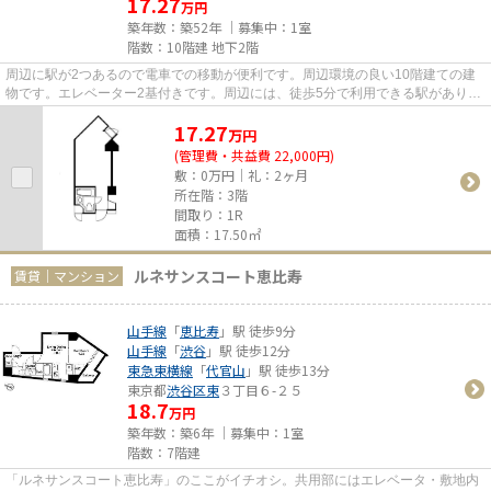
17.27
万円
築年数：築52年 ｜募集中：
1室
階数：10階建 地下2階
周辺に駅が2つあるので電車での移動が便利です。周辺環境の良い10階建ての建
物です。エレベーター2基付きです。周辺には、徒歩5分で利用できる駅がありま
す。
17.27
万
円
(管理費・共益費 22,000円)
敷：0万円｜礼：2ヶ月
所在階：3階
間取り：1R
面積：17.50㎡
ルネサンスコート恵比寿
賃貸｜マンション
山手線
「
恵比寿
」駅 徒歩9分
山手線
「
渋谷
」駅 徒歩12分
東急東横線
「
代官山
」駅 徒歩13分
東京都
渋谷区
東
３丁目６-２５
18.7
万円
築年数：築6年 ｜募集中：
1室
階数：7階建
「ルネサンスコート恵比寿」のここがイチオシ。共用部にはエレベータ・敷地内