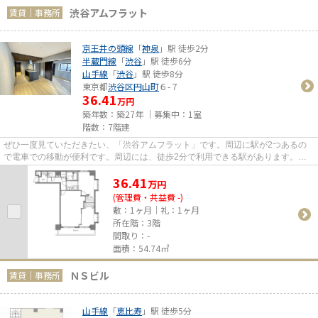
渋谷アムフラット
賃貸｜事務所
京王井の頭線
「
神泉
」駅 徒歩2分
半蔵門線
「
渋谷
」駅 徒歩6分
山手線
「
渋谷
」駅 徒歩8分
東京都
渋谷区
円山町
６-７
36.41
万円
築年数：築27年 ｜募集中：
1室
階数：7階建
ぜひ一度見ていただきたい、「渋谷アムフラット」です。周辺に駅が2つあるの
で電車での移動が便利です。周辺には、徒歩2分で利用できる駅があります。こ
ちらはエレベーター付き物件です。
36.41
万
円
(管理費・共益費 -)
敷：1ヶ月｜礼：1ヶ月
所在階：3階
間取り：-
面積：54.74㎡
ＮＳビル
賃貸｜事務所
山手線
「
恵比寿
」駅 徒歩5分