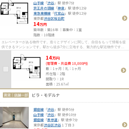
山手線
「
渋谷
」駅 徒歩7分
京王井の頭線
「
神泉
」駅 徒歩12分
東急東横線
「
代官山
」駅 徒歩12分
東京都
渋谷区
桜丘町
14
万円
築年数：築16年 ｜募集中：
1室
階数：10階建
エレベーターがある物件です。造りとデザインに関して、自信をもって情報を提
供できるマンションです。駅から徒歩7分に立地する、魅力的な駅近物件です。
外観タイル張りは、マンション...
14
万
円
(管理費・共益費 10,000円)
敷：1ヶ月｜礼：1ヶ月
所在階：2階
間取り：1R
面積：25.67㎡
ビラ・モデルナ
賃貸｜店舗一部
銀座線
「
渋谷
」駅 徒歩5分
山手線
「
渋谷
」駅 徒歩10分
銀座線
「
表参道
」駅 徒歩7分
東京都
渋谷区
渋谷
１丁目３