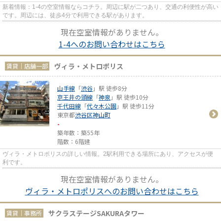
新着情報：1-4の空室情報ならコチラ。周辺に駅が二つあり、交通の利便性が高い
です。周辺には、徒歩4分で利用できる駅があります。
現在空室情報がありません。
1-4へのお問い合わせはこちら
ヴィラ・メトロポリス
賃貸｜店舗一部
山手線
「
渋谷
」駅 徒歩8分
京王井の頭線
「
神泉
」駅 徒歩10分
千代田線
「
代々木公園
」駅 徒歩11分
東京都
渋谷区
神山町
-
築年数：築55年
階数：6階建
ヴィラ・メトロポリスの詳しい情報。2駅利用できる場所にあり、アクセスが便
利です。
現在空室情報がありません。
ヴィラ・メトロポリスへのお問い合わせはこちら
サクラステージSAKURAタワー
賃貸｜事務所