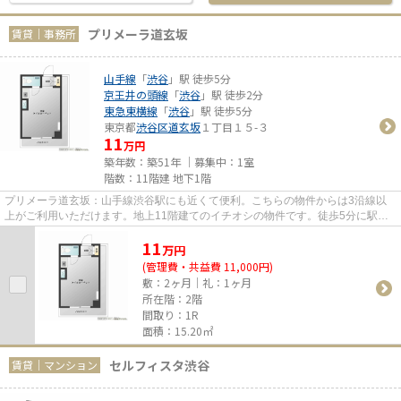
プリメーラ道玄坂
賃貸｜事務所
山手線
「
渋谷
」駅 徒歩5分
京王井の頭線
「
渋谷
」駅 徒歩2分
東急東横線
「
渋谷
」駅 徒歩5分
東京都
渋谷区
道玄坂
１丁目１５-３
11
万円
築年数：築51年 ｜募集中：
1室
階数：11階建 地下1階
プリメーラ道玄坂：山手線渋谷駅にも近くて便利。こちらの物件からは3沿線以
上がご利用いただけます。地上11階建てのイチオシの物件です。徒歩5分に駅が
ある物件です。
11
万
円
(管理費・共益費 11,000円)
敷：2ヶ月｜礼：1ヶ月
所在階：2階
間取り：1R
面積：15.20㎡
セルフィスタ渋谷
賃貸｜マンション