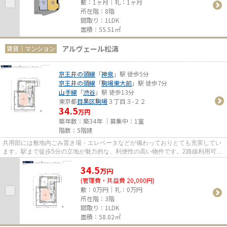
敷：1ヶ月｜礼：1ヶ月
所在階：8階
間取り：1LDK
面積：55.51㎡
アルヴェール松濤
賃貸｜マンション
京王井の頭線
「
神泉
」駅 徒歩5分
京王井の頭線
「
駒場東大前
」駅 徒歩7分
山手線
「
渋谷
」駅 徒歩13分
東京都
目黒区
駒場
３丁目３-２２
34.5
万円
築年数：築34年 ｜募集中：
1室
階数：5階建
共用部には敷地内ごみ置き場・エレベータなどが備わっておりとても充実してい
ます。駅まで徒歩5分の立地が魅力的な、利便性の高い物件です。2路線利用可の
物件です。こちらの物件はマ...
34.5
万
円
(管理費・共益費 20,000円)
敷：0万円｜礼：0万円
所在階：3階
間取り：1LDK
面積：58.02㎡