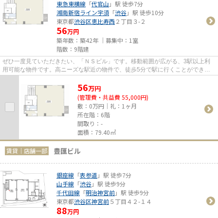
東急東横線
「
代官山
」駅 徒歩7分
湘南新宿ライン宇須
「
渋谷
」駅 徒歩10分
東京都
渋谷区
恵比寿西
２丁目３-２
56
万円
築年数：築42年 ｜募集中：
1室
階数：9階建
ぜひ一度見ていただきたい、「ＮＳビル」です。移動範囲が広がる、3駅以上利
用可能な物件です。高ニーズな駅近の物件で、徒歩5分で駅に行くことができま
す。
56
万
円
(管理費・共益費 55,000円)
敷：0万円｜礼：1ヶ月
所在階：6階
間取り：-
面積：79.40㎡
豊匯ビル
賃貸｜店舗一部
銀座線
「
表参道
」駅 徒歩7分
山手線
「
渋谷
」駅 徒歩9分
千代田線
「
明治神宮前
」駅 徒歩9分
東京都
渋谷区
神宮前
５丁目４２-１４
88
万円