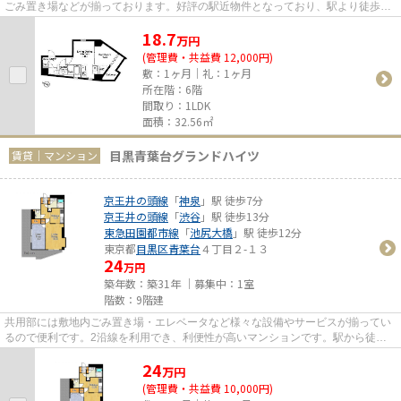
ごみ置き場などが揃っております。好評の駅近物件となっており、駅より徒歩9
分に立地しています。こちらの...
18.7
万
円
(管理費・共益費 12,000円)
敷：1ヶ月｜礼：1ヶ月
所在階：6階
間取り：1LDK
面積：32.56㎡
目黒青葉台グランドハイツ
賃貸｜マンション
京王井の頭線
「
神泉
」駅 徒歩7分
京王井の頭線
「
渋谷
」駅 徒歩13分
東急田園都市線
「
池尻大橋
」駅 徒歩12分
東京都
目黒区
青葉台
４丁目２-１３
24
万円
築年数：築31年 ｜募集中：
1室
階数：9階建
共用部には敷地内ごみ置き場・エレベータなど様々な設備やサービスが揃ってい
るので便利です。2沿線を利用でき、利便性が高いマンションです。駅から徒歩7
分のマンションで、電車での...
24
万
円
(管理費・共益費 10,000円)