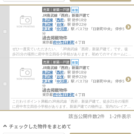
売買｜新築一戸建
新築
JR南武線「西府」新築戸建て
南武線
「
西府
」駅 徒歩18分
南武線
「
谷保
」駅 徒歩22分
京王線
「
中河原
」駅 バス7分 「日新町中央」 停歩5
分
過去掲載物件
東京都
府中市
日新町
４丁目
ぜひ一度見ていただきたい、「JR南武線「西府」新築戸建て」です。徒
歩21分の場所に府中市立四谷小学校があります。初めてのマイホームに新
築戸建てはいかがでしょうか。ちょうどよい...
売買｜新築一戸建
新築
JR南武線「西府」新築戸建て
南武線
「
西府
」駅 徒歩18分
南武線
「
谷保
」駅 徒歩22分
京王線
「
中河原
」駅 バス7分 「日新町中央」 停歩5
分
過去掲載物件
東京都
府中市
日新町
４丁目
こだわりポイント満載のJR南武線「西府」新築戸建て。徒歩21分の場所
に府中市立四谷小学校があります。新築戸建ての物件は、室内のレイアウ
トも自分好みに変更可能です。住んだことの...
該当公開件数
2
件
1-2
件表示
チェックした物件をまとめて