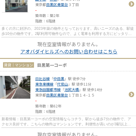
東京都
目黒区
青葉台
３丁目
-
築年数：築2年
階数：6階建
多くの方に好評の、2023年築の物件となっております。高いニーズのある、駅徒
歩10分の物件です。2駅利用可物件なので、よく電車を利用する方にピッタリで
すね。
現在空室情報がありません。
アオバダイヒルズへのお問い合わせはこちら
目黒第一コーポ
賃貸｜マンション
日比谷線
「
中目黒
」駅 徒歩7分
東急東横線
「
代官山
」駅 徒歩11分
東急田園都市線
「
池尻大橋
」駅 徒歩14分
東京都
目黒区
青葉台
１丁目１４-１５
-
築年数：築62年
階数：6階建
新着情報：目黒第一コーポの空室情報ならコチラ。駅から徒歩7分の物件で、ア
クセス良好です。こちらの物件はマンションです。利便性が高いのが3駅以上利
用可能物件のメリットです。目...
現在空室情報がありません。