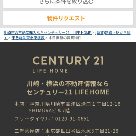
さらに条件を絞り込む
物件リクエスト
川崎市の不動産購入ならセンチュリー21 LIFE HOME
>
(賃貸)路線・駅から探
す
>
東急電鉄東急東横線
>
中目黒駅の賃貸物件
川崎・横浜の不動産情報なら
センチュリー21 LIFE HOME
本店：神奈川県川崎市高津区溝口１丁目12-18
SHIMURAビル7階
フリーダイヤル：0120-91-0651
三軒茶屋店：東京都世田谷区池尻3丁目21-28