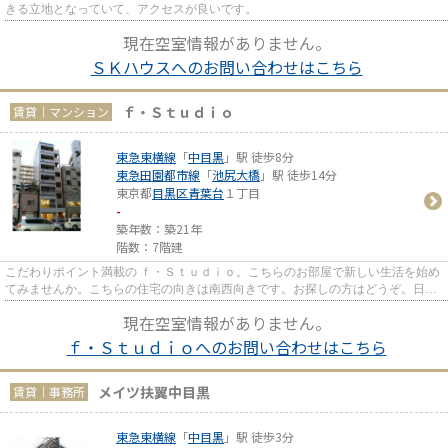
きる立地となっていて、アクセスが良いです。
現在空室情報がありません。
ＳＫハウスへのお問い合わせはこちら
ｆ・Ｓｔｕｄｉｏ
賃貸｜マンション
東急東横線
「
中目黒
」駅 徒歩8分
東急田園都市線
「
池尻大橋
」駅 徒歩14分
東京都
目黒区
青葉台
１丁目
-
築年数：築21年
階数：7階建
こだわりポイント満載の ｆ・Ｓｔｕｄｉｏ。こちらのお部屋で新しい生活を始め
てみませんか。こちらの住宅の向きは南西向きです。お探しの方はどうぞ。日頃
から電車をよく利用するなら...
現在空室情報がありません。
ｆ・Ｓｔｕｄｉｏへのお問い合わせはこちら
メイツ扶翼中目黒
賃貸｜事務所
東急東横線
「
中目黒
」駅 徒歩3分