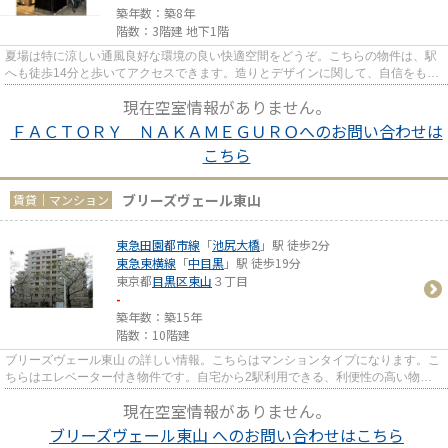
築年数：築8年
階数：3階建 地下1階
夏場は特に涼しい通風良好な環境の良い快適空間をどうぞ。こちらの物件は、駅
へも徒歩14分と歩いてアクセスできます。造りとデザインに関して、自信をもっ
て情報を提供できるマンショ...
現在空室情報がありません。
ＦＡＣＴＯＲＹ ＮＡＫＡＭＥＧＵＲＯへのお問い合わせは
こちら
ブリーズヴェール東山
賃貸｜マンション
東急田園都市線
「
池尻大橋
」駅 徒歩2分
東急東横線
「
中目黒
」駅 徒歩19分
東京都
目黒区
東山
３丁目
-
築年数：築15年
階数：10階建
ブリーズヴェール東山 の詳しい情報。こちらはマンションタイプになります。こ
ちらはエレベーター付き物件です。自宅から2駅利用できる、利便性の高い物件
です。できるだけ早めに不動...
現在空室情報がありません。
ブリーズヴェール東山 へのお問い合わせはこちら