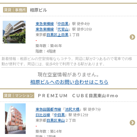
相原ビル
賃貸｜事務所
東急東横線
「
中目黒
」駅 徒歩4分
東急東横線
「
代官山
」駅 徒歩10分
東京都
目黒区
上目黒
１丁目
-
築年数：築46年
階数：4階建
新着情報：相原ビルの空室情報ならコチラ。周辺に駅が2つあるので電車での移
動が便利です。周辺には、徒歩4分で利用できる駅があります。
現在空室情報がありません。
相原ビルへのお問い合わせはこちら
ＰＲＥＭＩＵＭ ＣＵＢＥ目黒東山＃ｍｏ
賃貸｜マンション
東急田園都市線
「
池尻大橋
」駅 徒歩7分
日比谷線
「
中目黒
」駅 徒歩12分
東京都
目黒区
東山
２丁目
-
築年数：築14年
階数：7階建