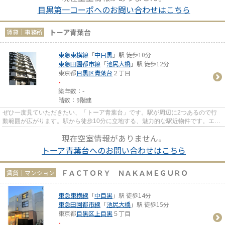
目黒第一コーポへのお問い合わせはこちら
トーア青葉台
賃貸｜事務所
東急東横線
「
中目黒
」駅 徒歩10分
東急田園都市線
「
池尻大橋
」駅 徒歩12分
東京都
目黒区
青葉台
２丁目
-
築年数：-
階数：9階建
ぜひ一度見ていただきたい、「トーア青葉台」です。駅が周辺に2つあるので行
動範囲が広がります。駅から徒歩10分に立地する、魅力的な駅近物件です。エレ
ベーター付き物件です。
現在空室情報がありません。
トーア青葉台へのお問い合わせはこちら
ＦＡＣＴＯＲＹ ＮＡＫＡＭＥＧＵＲＯ
賃貸｜マンション
東急東横線
「
中目黒
」駅 徒歩14分
東急田園都市線
「
池尻大橋
」駅 徒歩15分
東京都
目黒区
上目黒
５丁目
-