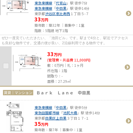
東急東横線
「
代官山
」駅 徒歩7分
東急東横線
「
中目黒
」駅 徒歩14分
東京都
渋谷区
恵比寿西
１丁目５-７
33
万円
築年数：築32年 ｜募集中：
1室
階数：5階建 地下1階
ぜひ一度見ていただきたい、「池田ビル」です。駅まで4分と、駅近でアクセス
も良好な物件です。交通の便が良い、2沿線利用できる物件です。
33
万
円
(管理費・共益費 11,000円)
敷：0万円｜礼：1ヶ月
所在階：1階
間取り：-
面積：27.29㎡
Ｂａｒｋ Ｌａｎｅ 中目黒
賃貸｜マンション
東急東横線
「
中目黒
」駅 徒歩5分
東急田園都市線
「
池尻大橋
」駅 徒歩14分
東京都
目黒区
上目黒
３丁目１７-１
35
万円
築年数：築7年 ｜募集中：
1室