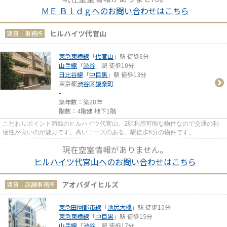
ＭＥ Ｂｌｄｇへのお問い合わせはこちら
ヒルハイツ代官山
賃貸｜事務所
東急東横線
「
代官山
」駅 徒歩6分
山手線
「
渋谷
」駅 徒歩10分
日比谷線
「
中目黒
」駅 徒歩13分
東京都
渋谷区
猿楽町
-
築年数：築28年
階数：4階建 地下1階
こだわりポイント満載のヒルハイツ代官山。2駅利用可能な物件なので交通の利
便性が良いのが魅力です。高いニーズのある、駅徒歩6分の物件です。
現在空室情報がありません。
ヒルハイツ代官山へのお問い合わせはこちら
アオバダイヒルズ
賃貸｜店舗事務所
東急田園都市線
「
池尻大橋
」駅 徒歩10分
東急東横線
「
中目黒
」駅 徒歩15分
山手線
「
渋谷
」駅 徒歩17分