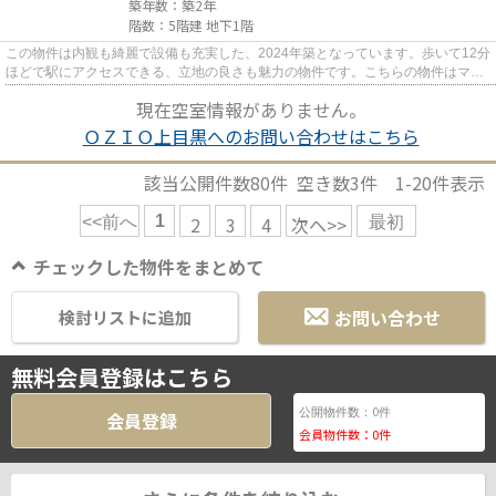
築年数：築2年
階数：5階建 地下1階
この物件は内観も綺麗で設備も充実した、2024年築となっています。歩いて12分
ほどで駅にアクセスできる、立地の良さも魅力の物件です。こちらの物件はマン
ションです。お使いいただけ...
現在空室情報がありません。
ＯＺＩＯ上目黒へのお問い合わせはこちら
該当公開件数
80
件 空き数
3
件
1-20
件表示
1
2
3
4
次へ>>
<<前へ
最初
チェックした物件をまとめて
お問い合わせ
検討リストに追加
無料会員登録はこちら
0
公開物件数：
件
会員登録
会員物件数：
0
件