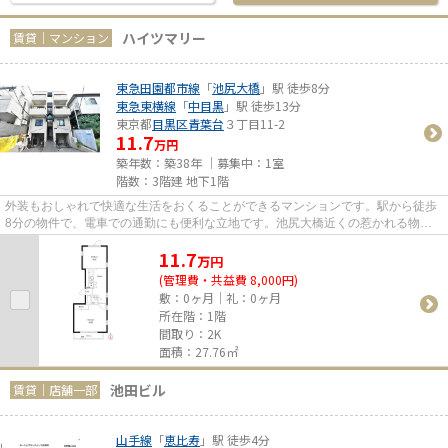
ハイツマリー
賃貸｜マンション
東急田園都市線
「
池尻大橋
」駅 徒歩8分
東急東横線
「
中目黒
」駅 徒歩13分
東京都
目黒区
青葉台
３丁目11-2
11.7
万円
築年数：築38年 ｜募集中：
1室
階数：3階建 地下1階
外装もおしゃれで快適な生活をおくることができるマンションです。駅から徒歩
8分の物件で、電車での通勤にも便利な立地です。池尻大橋近くの惹かれる物件
が見つかりましたら、電話なら...
11.7
万
円
(管理費・共益費 8,000円)
敷：0ヶ月｜礼：0ヶ月
所在階：1階
間取り：2K
面積：27.76㎡
池田ビル
賃貸｜店舗一部
山手線
「
恵比寿
」駅 徒歩4分