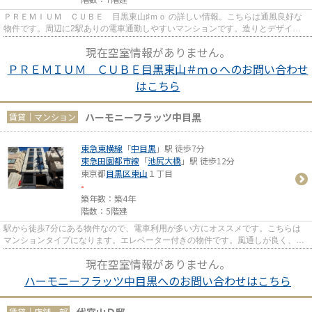
ＰＲＥＭＩＵＭ ＣＵＢＥ 目黒東山♯ｍｏ の詳しい情報。こちらは通風良好な
物件です。周辺に2駅ありの電車通勤しやすいマンションです。造りとデザイン
に関して、自信をもって情報を...
現在空室情報がありません。
ＰＲＥＭＩＵＭ ＣＵＢＥ目黒東山＃ｍｏへのお問い合わせ
はこちら
ハーモニーフラッツ中目黒
賃貸｜マンション
東急東横線
「
中目黒
」駅 徒歩7分
東急田園都市線
「
池尻大橋
」駅 徒歩12分
東京都
目黒区
東山
１丁目
-
築年数：築4年
階数：5階建
駅から徒歩7分にある物件なので、電車利用が多い方にオススメです。こちらは
マンションタイプになります。エレベーター付きの物件です。風通しが良く、熱
がこもりにくいので、室内が暑...
現在空室情報がありません。
ハーモニーフラッツ中目黒へのお問い合わせはこちら
賃貸｜店舗一部