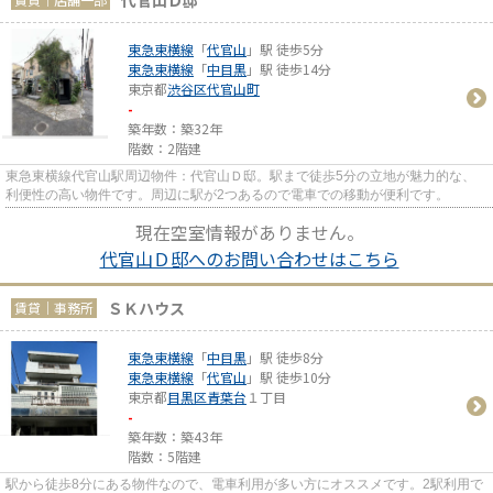
代官山Ｄ邸
東急東横線
「
代官山
」駅 徒歩5分
東急東横線
「
中目黒
」駅 徒歩14分
東京都
渋谷区
代官山町
-
築年数：築32年
階数：2階建
東急東横線代官山駅周辺物件：代官山Ｄ邸。駅まで徒歩5分の立地が魅力的な、
利便性の高い物件です。周辺に駅が2つあるので電車での移動が便利です。
現在空室情報がありません。
代官山Ｄ邸へのお問い合わせはこちら
ＳＫハウス
賃貸｜事務所
東急東横線
「
中目黒
」駅 徒歩8分
東急東横線
「
代官山
」駅 徒歩10分
東京都
目黒区
青葉台
１丁目
-
築年数：築43年
階数：5階建
駅から徒歩8分にある物件なので、電車利用が多い方にオススメです。2駅利用で