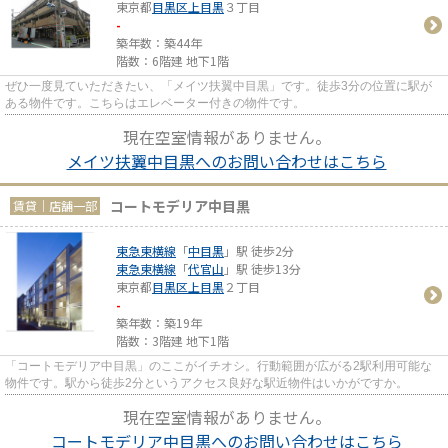
東京都
目黒区
上目黒
３丁目
-
築年数：築44年
階数：6階建 地下1階
ぜひ一度見ていただきたい、「メイツ扶翼中目黒」です。徒歩3分の位置に駅が
ある物件です。こちらはエレベーター付きの物件です。
現在空室情報がありません。
メイツ扶翼中目黒へのお問い合わせはこちら
コートモデリア中目黒
賃貸｜店舗一部
東急東横線
「
中目黒
」駅 徒歩2分
東急東横線
「
代官山
」駅 徒歩13分
東京都
目黒区
上目黒
２丁目
-
築年数：築19年
階数：3階建 地下1階
「コートモデリア中目黒」のここがイチオシ。行動範囲が広がる2駅利用可能な
物件です。駅から徒歩2分というアクセス良好な駅近物件はいかがですか。
現在空室情報がありません。
コートモデリア中目黒へのお問い合わせはこちら