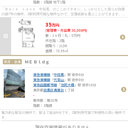
階数：3階建 地下1階
「Ｂａｒｋ Ｌａｎｅ 中目黒」のここがイチオシ。しっかりとした造りが自慢
の築7年の物件。2駅利用可能な物件なので、交通経路を選ぶことができます。徒
歩5分の位置に駅がある物件で...
35
万
円
(管理費・共益費 30,000円)
敷：1ヶ月｜礼：0万円
所在階：2階
間取り：1LDK
面積：70.99㎡
ＭＥ Ｂｌｄｇ
賃貸｜倉庫
東急東横線
「
中目黒
」駅 徒歩6分
東急東横線
「
代官山
」駅 徒歩8分
東急田園都市線
「
池尻大橋
」駅 徒歩16分
東京都
目黒区
青葉台
１丁目
-
築年数：築20年
階数：3階建
魅力的な駅近の物件で、駅まで徒歩6分です。2駅利用可能で利便性の高い物件で
す。
現在空室情報がありません。