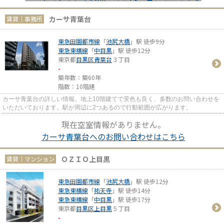
カーサ青葉台
賃貸｜事務所
東急田園都市線
「
池尻大橋
」駅 徒歩9分
東急東横線
「
中目黒
」駅 徒歩12分
東京都
目黒区
青葉台
３丁目
-
築年数：築60年
階数：10階建
カーサ青葉台の詳しい情報。地上10階建てで景色も良く、多数のお問い合わせを
いただいております。駅が周辺に2つあるので行動範囲が広がります。
現在空室情報がありません。
カーサ青葉台へのお問い合わせはこちら
ＯＺＩＯ上目黒
賃貸｜マンション
東急田園都市線
「
池尻大橋
」駅 徒歩12分
東急東横線
「
祐天寺
」駅 徒歩14分
東急東横線
「
中目黒
」駅 徒歩17分
東京都
目黒区
上目黒
５丁目
-