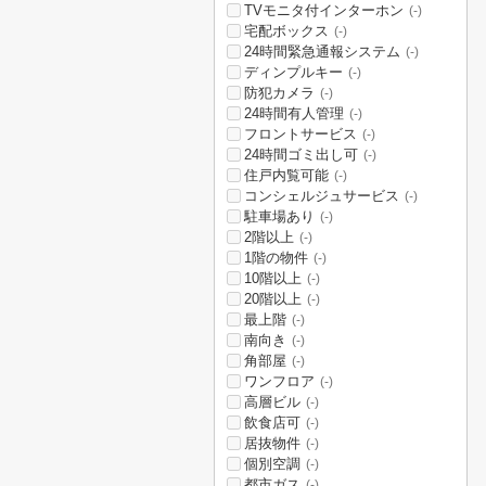
TVモニタ付インターホン
(-)
宅配ボックス
(-)
24時間緊急通報システム
(-)
ディンプルキー
(-)
防犯カメラ
(-)
24時間有人管理
(-)
フロントサービス
(-)
24時間ゴミ出し可
(-)
住戸内覧可能
(-)
コンシェルジュサービス
(-)
駐車場あり
(-)
2階以上
(-)
1階の物件
(-)
10階以上
(-)
20階以上
(-)
最上階
(-)
南向き
(-)
角部屋
(-)
ワンフロア
(-)
高層ビル
(-)
飲食店可
(-)
居抜物件
(-)
個別空調
(-)
都市ガス
(-)