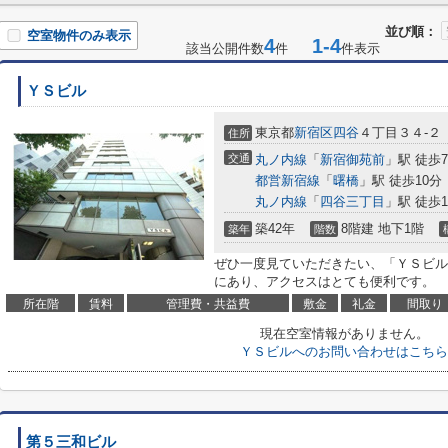
並び順：
空室物件のみ表示
4
1-4
該当公開件数
件
件表示
ＹＳビル
東京都
新宿区
四谷
４丁目３４-２
住所
交通
丸ノ内線
「
新宿御苑前
」駅 徒歩
都営新宿線
「
曙橋
」駅 徒歩10分
丸ノ内線
「
四谷三丁目
」駅 徒歩1
築42年
8階建 地下1階
築年
階数
ぜひ一度見ていただきたい、「ＹＳビル
にあり、アクセスはとても便利です。
所在階
賃料
管理費・共益費
敷金
礼金
間取り
現在空室情報がありません。
ＹＳビルへのお問い合わせはこちら
第５三和ビル