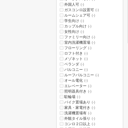
外国人可
(-)
ガスコンロ設置可
(-)
ルームシェア可
(-)
学生向け
(-)
カップル向け
(-)
女性向け
(-)
ファミリー向け
(-)
室内洗濯機置場
(-)
フローリング
(-)
ロフト付き
(-)
メゾネット
(-)
ベランダ
(-)
バルコニー
(-)
ルーフバルコニー
(-)
オール電化
(-)
エレベーター
(-)
照明器具付き
(-)
駐輪場
(-)
バイク置場あり
(-)
家具・家電付き
(-)
洗濯機置場有
(-)
外観タイル張り
(-)
コンロ２口以上
(-)