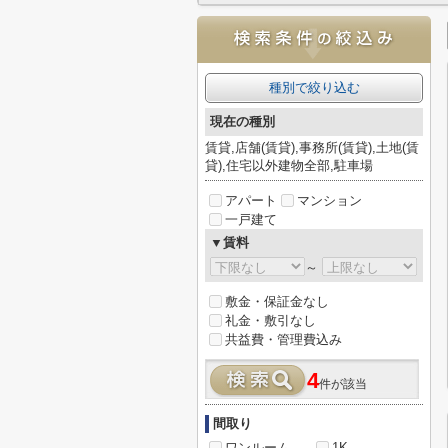
種別で絞り込む
現在の種別
賃貸,店舗(賃貸),事務所(賃貸),土地(賃
貸),住宅以外建物全部,駐車場
アパート
マンション
一戸建て
▼賃料
～
敷金・保証金なし
礼金・敷引なし
共益費・管理費込み
4
件が該当
間取り
ワンルーム
1K