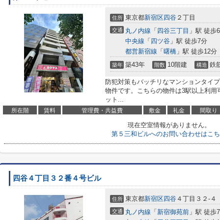
東京都
新宿区
四谷
２丁目
住所
交通
丸ノ内線
「
四谷三丁目
」駅 徒歩
中央線
「
四ツ谷
」駅 徒歩7分
都営新宿線
「
曙橋
」駅 徒歩12分
築43年
10階建
鉄
築年
階数
構造
防犯対策もバッチリなマンションタイプ
物件です。こちらの物件は3駅以上利用
ット...
所在階
賃料
管理費・共益費
敷金
礼金
間取り
現在空室情報がありません。
第５三和ビルへのお問い合わせはこち
四谷４丁目３２番４号ビル
東京都
新宿区
四谷
４丁目３２-４
住所
交通
丸ノ内線
「
新宿御苑前
」駅 徒歩