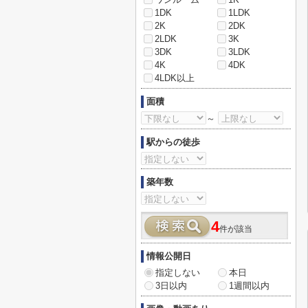
1DK
1LDK
2K
2DK
2LDK
3K
3DK
3LDK
4K
4DK
4LDK以上
面積
～
駅からの徒歩
築年数
4
件が該当
情報公開日
指定しない
本日
3日以内
1週間以内