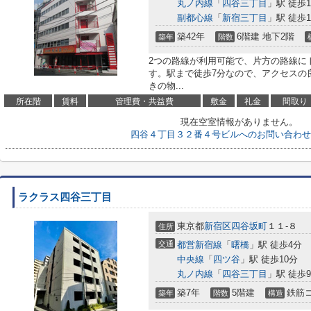
丸ノ内線
「
四谷三丁目
」駅 徒歩1
副都心線
「
新宿三丁目
」駅 徒歩1
築42年
6階建 地下2階
築年
階数
2つの路線が利用可能で、片方の路線に
す。駅まで徒歩7分なので、アクセスの
きの物...
所在階
賃料
管理費・共益費
敷金
礼金
間取り
現在空室情報がありません。
四谷４丁目３２番４号ビルへのお問い合わせ
ラクラス四谷三丁目
東京都
新宿区
四谷坂町
１１-８
住所
交通
都営新宿線
「
曙橋
」駅 徒歩4分
中央線
「
四ツ谷
」駅 徒歩10分
丸ノ内線
「
四谷三丁目
」駅 徒歩
築7年
5階建
鉄筋
築年
階数
構造