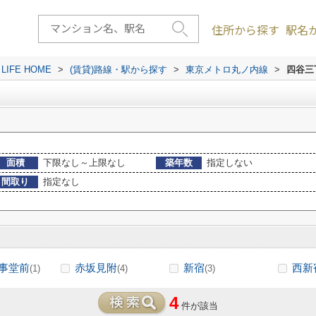
住所から探す
駅名
FE HOME
>
(賃貸)路線・駅から探す
>
東京メトロ丸ノ内線
>
四谷三
面積
下限なし～上限なし
築年数
指定しない
間取り
指定なし
事堂前
赤坂見附
新宿
西新
(1)
(4)
(3)
4
件が該当