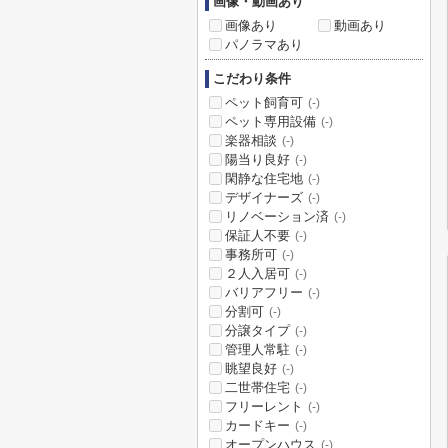
画像・動画あり
画像あり
動画あり
パノラマあり
こだわり条件
ペット飼育可
(-)
ペット専用設備
(-)
楽器相談
(-)
陽当り良好
(-)
閑静な住宅地
(-)
デザイナーズ
(-)
リノベーション済
(-)
保証人不要
(-)
事務所可
(-)
２人入居可
(-)
バリアフリー
(-)
分割可
(-)
分譲タイプ
(-)
管理人常駐
(-)
眺望良好
(-)
二世帯住宅
(-)
フリーレント
(-)
カードキー
(-)
オープンハウス
(-)