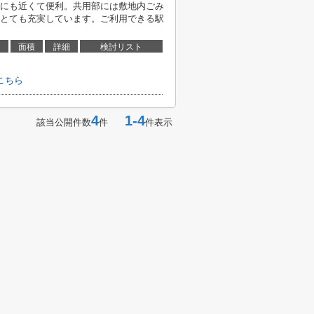
にも近くて便利。共用部には敷地内ごみ
とても充実しています。ご利用できる駅
面積
詳細
検討リスト
こちら
4
1-4
該当公開件数
件
件表示