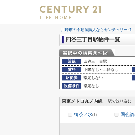
LIFE HOME
川崎市の不動産購入ならセンチュリー21 LI
四谷三丁目駅物件一覧
沿線
四谷三丁目駅
賃料
下限なし～上限なし
駅徒歩
指定しない
設備条件
指定なし
東京メトロ丸ノ内線
駅で絞り込む
御茶ノ水
国会議
(1)