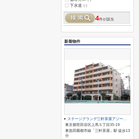
下水道
(-)
4
件が該当
新着物件
ステージグランデ三軒茶屋アジールコート
東京都世田谷区上馬５丁目35-19
東急田園都市線「三軒茶屋」駅 徒歩13
分