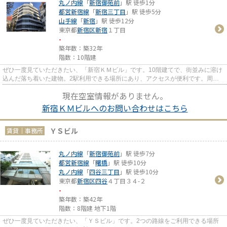
丸ノ内線
「
新宿御苑前
」駅 徒歩1分
都営新宿線
「
新宿三丁目
」駅 徒歩5分
山手線
「
新宿
」駅 徒歩12分
東京都
新宿区
新宿
１丁目
-
築年数：築32年
階数：10階建
ぜひ一度見ていただきたい、「新宿ＫＭビル」です。10階建てで、街並みに溶け
込んだ落ち着いた建物。2駅利用できる場所にあり、アクセスが便利です。周辺
には、徒歩1分で利用できる駅...
現在空室情報がありません。
新宿ＫＭビルへのお問い合わせはこちら
ＹＳビル
賃貸｜事務所
丸ノ内線
「
新宿御苑前
」駅 徒歩7分
都営新宿線
「
曙橋
」駅 徒歩10分
丸ノ内線
「
四谷三丁目
」駅 徒歩10分
東京都
新宿区
四谷
４丁目３４-２
-
築年数：築42年
階数：8階建 地下1階
ぜひ一度見ていただきたい、「ＹＳビル」です。2つの路線をご利用できる場所