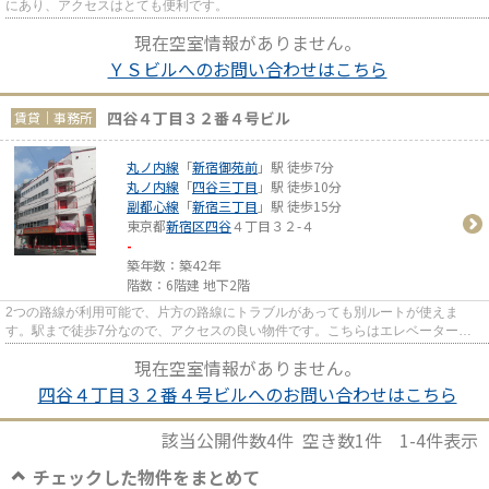
にあり、アクセスはとても便利です。
現在空室情報がありません。
ＹＳビルへのお問い合わせはこちら
四谷４丁目３２番４号ビル
賃貸｜事務所
丸ノ内線
「
新宿御苑前
」駅 徒歩7分
丸ノ内線
「
四谷三丁目
」駅 徒歩10分
副都心線
「
新宿三丁目
」駅 徒歩15分
東京都
新宿区
四谷
４丁目３２-４
-
築年数：築42年
階数：6階建 地下2階
2つの路線が利用可能で、片方の路線にトラブルがあっても別ルートが使えま
す。駅まで徒歩7分なので、アクセスの良い物件です。こちらはエレベーター付
きの物件です。
現在空室情報がありません。
四谷４丁目３２番４号ビルへのお問い合わせはこちら
該当公開件数
4
件 空き数
1
件
1-4
件表示
チェックした物件をまとめて