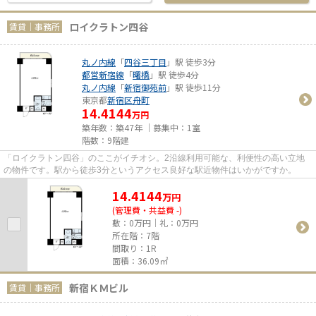
ロイクラトン四谷
賃貸｜事務所
丸ノ内線
「
四谷三丁目
」駅 徒歩3分
都営新宿線
「
曙橋
」駅 徒歩4分
丸ノ内線
「
新宿御苑前
」駅 徒歩11分
東京都
新宿区
舟町
14.4144
万円
築年数：築47年 ｜募集中：
1室
階数：9階建
「ロイクラトン四谷」のここがイチオシ。2沿線利用可能な、利便性の高い立地
の物件です。駅から徒歩3分というアクセス良好な駅近物件はいかがですか。
14.4144
万
円
(管理費・共益費 -)
敷：0万円｜礼：0万円
所在階：7階
間取り：1R
面積：36.09㎡
新宿ＫＭビル
賃貸｜事務所