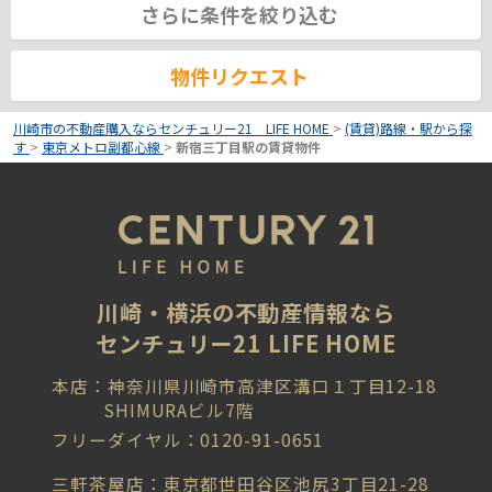
さらに条件を絞り込む
物件リクエスト
川崎市の不動産購入ならセンチュリー21 LIFE HOME
>
(賃貸)路線・駅から探
す
>
東京メトロ副都心線
>
新宿三丁目駅の賃貸物件
川崎・横浜の不動産情報なら
センチュリー21 LIFE HOME
本店：神奈川県川崎市高津区溝口１丁目12-18
SHIMURAビル7階
フリーダイヤル：0120-91-0651
三軒茶屋店：東京都世田谷区池尻3丁目21-28