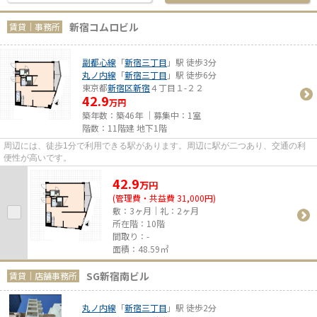
新宿コムロビル
賃貸｜事務所
副都心線
「
新宿三丁目
」駅 徒歩3分
丸ノ内線
「
新宿三丁目
」駅 徒歩6分
東京都
新宿区
新宿
４丁目１-２２
42.9
万円
築年数：築46年 ｜募集中：
1室
階数：11階建 地下1階
周辺には、徒歩1分で利用できる駅があります。周辺に駅が二つあり、交通の利
便性が高いです。
42.9
万
円
(管理費・共益費 31,000円)
敷：3ヶ月｜礼：2ヶ月
所在階：10階
間取り：-
面積：48.59㎡
SG新宿南ビル
賃貸｜店舗事務所
丸ノ内線
「
新宿三丁目
」駅 徒歩2分