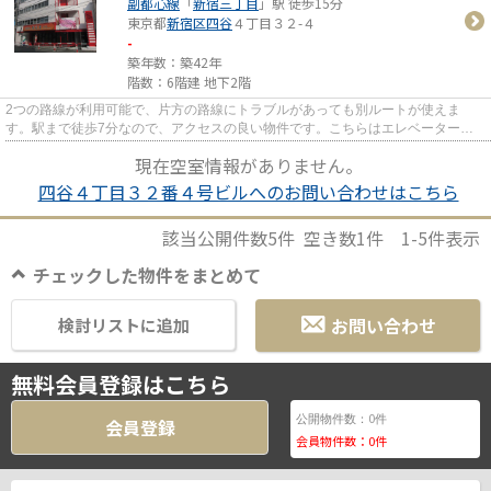
副都心線
「
新宿三丁目
」駅 徒歩15分
東京都
新宿区
四谷
４丁目３２-４
-
築年数：築42年
階数：6階建 地下2階
2つの路線が利用可能で、片方の路線にトラブルがあっても別ルートが使えま
す。駅まで徒歩7分なので、アクセスの良い物件です。こちらはエレベーター付
きの物件です。
現在空室情報がありません。
四谷４丁目３２番４号ビルへのお問い合わせはこちら
該当公開件数
5
件 空き数
1
件
1-5
件表示
チェックした物件をまとめて
お問い合わせ
検討リストに追加
無料会員登録はこちら
0
公開物件数：
件
会員登録
会員物件数：
0
件