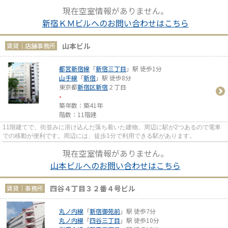
には、徒歩1分で利用できる駅...
現在空室情報がありません。
新宿ＫＭビルへのお問い合わせはこちら
山本ビル
賃貸｜店舗事務所
都営新宿線
「
新宿三丁目
」駅 徒歩1分
山手線
「
新宿
」駅 徒歩8分
東京都
新宿区
新宿
２丁目
-
築年数：築41年
階数：11階建
11階建てで、街並みに溶け込んだ落ち着いた建物。周辺に駅が2つあるので電車
での移動が便利です。周辺には、徒歩1分で利用できる駅があります。
現在空室情報がありません。
山本ビルへのお問い合わせはこちら
四谷４丁目３２番４号ビル
賃貸｜事務所
丸ノ内線
「
新宿御苑前
」駅 徒歩7分
丸ノ内線
「
四谷三丁目
」駅 徒歩10分