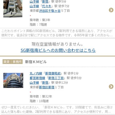
山手線
「
新宿
」駅 徒歩5分
山手線
「
代々木
」駅 徒歩7分
東京都
渋谷区
千駄ヶ谷
５丁目
-
築年数：築3年
階数：7階建
こだわりポイント満載のSG新宿南ビル。2駅利用できる場所にあり、アクセスが
便利です。徒歩2分で駅にアクセスできる物件です。令和5年築で多くの方からご
好評頂いている物件です。
現在空室情報がありません。
SG新宿南ビルへのお問い合わせはこちら
新宿ＫＭビル
賃貸｜事務所
丸ノ内線
「
新宿御苑前
」駅 徒歩1分
都営新宿線
「
新宿三丁目
」駅 徒歩5分
山手線
「
新宿
」駅 徒歩12分
東京都
新宿区
新宿
１丁目
-
築年数：築32年
階数：10階建
ぜひ一度見ていただきたい、「新宿ＫＭビル」です。10階建てで、街並みに溶け
込んだ落ち着いた建物。2駅利用できる場所にあり、アクセスが便利です。周辺