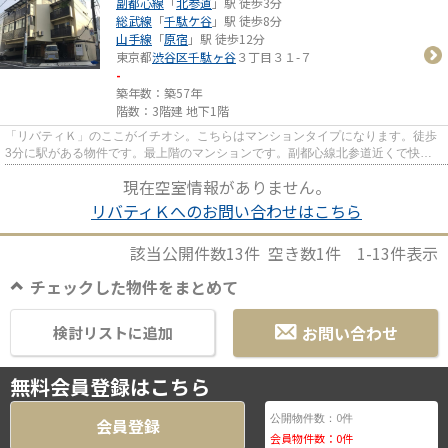
副都心線
「
北参道
」駅 徒歩3分
総武線
「
千駄ケ谷
」駅 徒歩8分
山手線
「
原宿
」駅 徒歩12分
東京都
渋谷区
千駄ヶ谷
３丁目３１-７
-
築年数：築57年
階数：3階建 地下1階
「リバティＫ」のここがイチオシ。こちらはマンションタイプになります。徒歩
3分に駅がある物件です。最上階のマンションです。副都心線北参道近くで快適
な住環境をお求めなら03-6805-...
現在空室情報がありません。
リバティＫへのお問い合わせはこちら
該当公開件数
13
件 空き数
1
件
1-13
件表示
チェックした物件をまとめて
お問い合わせ
検討リストに追加
無料会員登録はこちら
0
公開物件数：
件
会員登録
会員物件数：
0
件