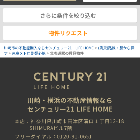
さらに条件を絞り込む
物件リクエスト
川崎市の不動産購入ならセンチュリー21 LIFE HOME
>
(賃貸)路線・駅から探
す
>
東京メトロ副都心線
>
北参道駅の賃貸物件
川崎・横浜の不動産情報なら
センチュリー21 LIFE HOME
本店：神奈川県川崎市高津区溝口１丁目12-18
SHIMURAビル7階
フリーダイヤル：0120-91-0651