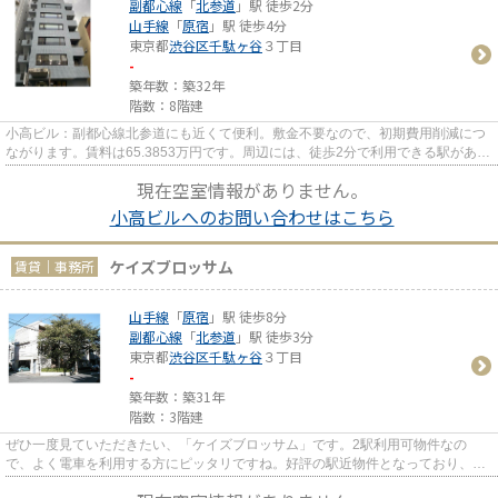
副都心線
「
北参道
」駅 徒歩2分
山手線
「
原宿
」駅 徒歩4分
東京都
渋谷区
千駄ヶ谷
３丁目
-
築年数：築32年
階数：8階建
小高ビル：副都心線北参道にも近くて便利。敷金不要なので、初期費用削減につ
ながります。賃料は65.3853万円です。周辺には、徒歩2分で利用できる駅があり
ます。礼金がゼロ円なので、...
現在空室情報がありません。
小高ビルへのお問い合わせはこちら
ケイズブロッサム
賃貸｜事務所
山手線
「
原宿
」駅 徒歩8分
副都心線
「
北参道
」駅 徒歩3分
東京都
渋谷区
千駄ヶ谷
３丁目
-
築年数：築31年
階数：3階建
ぜひ一度見ていただきたい、「ケイズブロッサム」です。2駅利用可物件なの
で、よく電車を利用する方にピッタリですね。好評の駅近物件となっており、駅
より徒歩8分に立地しています。