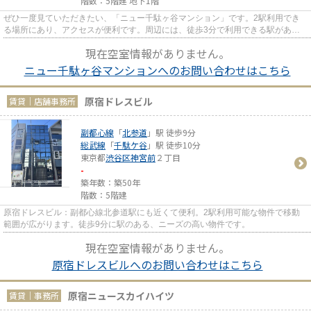
階数：5階建 地下1階
ぜひ一度見ていただきたい、「ニュー千駄ヶ谷マンション」です。2駅利用でき
る場所にあり、アクセスが便利です。周辺には、徒歩3分で利用できる駅があり
ます。
現在空室情報がありません。
ニュー千駄ヶ谷マンションへのお問い合わせはこちら
原宿ドレスビル
賃貸｜店舗事務所
副都心線
「
北参道
」駅 徒歩9分
総武線
「
千駄ケ谷
」駅 徒歩10分
東京都
渋谷区
神宮前
２丁目
-
築年数：築50年
階数：5階建
原宿ドレスビル：副都心線北参道駅にも近くて便利。2駅利用可能な物件で移動
範囲が広がります。徒歩9分に駅のある、ニーズの高い物件です。
現在空室情報がありません。
原宿ドレスビルへのお問い合わせはこちら
原宿ニュースカイハイツ
賃貸｜事務所