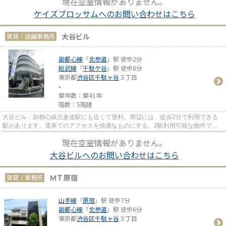
現在空室情報がありません。
ケイズブロッサムへのお問い合わせはこちら
大谷ビル
賃貸｜店舗事務所
副都心線
「
北参道
」駅 徒歩2分
総武線
「
千駄ケ谷
」駅 徒歩8分
東京都
渋谷区
千駄ヶ谷
３丁目
-
築年数：築41年
階数：5階建
大谷ビル：副都心線北参道駅にも近くて便利。周辺には、徒歩2分で利用できる
駅があります。電車でのアクセスを快適なものにする、2駅利用可能な物件で
す。
現在空室情報がありません。
大谷ビルへのお問い合わせはこちら
ＭＴ原宿
賃貸｜事務所
山手線
「
原宿
」駅 徒歩7分
副都心線
「
北参道
」駅 徒歩6分
東京都
渋谷区
千駄ヶ谷
３丁目