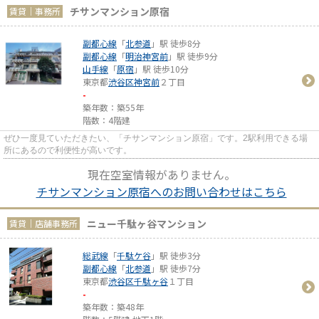
チサンマンション原宿
賃貸｜事務所
副都心線
「
北参道
」駅 徒歩8分
副都心線
「
明治神宮前
」駅 徒歩9分
山手線
「
原宿
」駅 徒歩10分
東京都
渋谷区
神宮前
２丁目
-
築年数：築55年
階数：4階建
ぜひ一度見ていただきたい、「チサンマンション原宿」です。2駅利用できる場
所にあるので利便性が高いです。
現在空室情報がありません。
チサンマンション原宿へのお問い合わせはこちら
ニュー千駄ヶ谷マンション
賃貸｜店舗事務所
総武線
「
千駄ケ谷
」駅 徒歩3分
副都心線
「
北参道
」駅 徒歩7分
東京都
渋谷区
千駄ヶ谷
１丁目
-
築年数：築48年