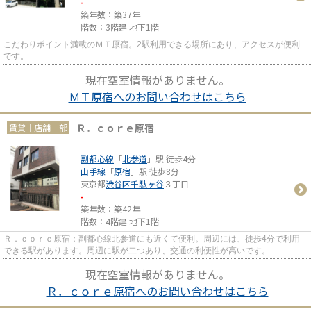
-
築年数：築37年
階数：3階建 地下1階
こだわりポイント満載のＭＴ原宿。2駅利用できる場所にあり、アクセスが便利
です。
現在空室情報がありません。
ＭＴ原宿へのお問い合わせはこちら
Ｒ．ｃｏｒｅ原宿
賃貸｜店舗一部
副都心線
「
北参道
」駅 徒歩4分
山手線
「
原宿
」駅 徒歩8分
東京都
渋谷区
千駄ヶ谷
３丁目
-
築年数：築42年
階数：4階建 地下1階
Ｒ．ｃｏｒｅ原宿：副都心線北参道にも近くて便利。周辺には、徒歩4分で利用
できる駅があります。周辺に駅が二つあり、交通の利便性が高いです。
現在空室情報がありません。
Ｒ．ｃｏｒｅ原宿へのお問い合わせはこちら