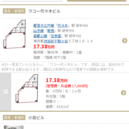
ワコー代々木ビル
賃貸｜事務所
都営大江戸線
「
代々木
」駅 徒歩4分
山手線
「
新宿
」駅 徒歩9分
副都心線
「
北参道
」駅 徒歩5分
東京都
渋谷区
千駄ヶ谷
５丁目１６-１４
17.38
万円
築年数：築46年 ｜募集中：
1室
階数：7階建 地下1階
ぜひ一度見ていただきたい、「ワコー代々木ビル」です。周辺には、徒歩4分で
利用できる駅があります。3駅以上利用可なので電車での移動が便利です。
17.38
万
円
(管理費・共益費 17,600円)
敷：0万円｜礼：1ヶ月
所在階：5階
間取り：-
面積：34.62㎡
小高ビル
賃貸｜事務所