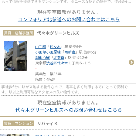
もって情報を提供できるマンションです。高ニーズな駅近の物件で、徒歩3分で
駅に行くことができます。14階...
現在空室情報がありません。
コンフォリア北参道へのお問い合わせはこちら
代々木グリーンヒルズ
賃貸｜店舗事務所
山手線
「
代々木
」駅 徒歩6分
小田急小田原線
「
南新宿
」駅 徒歩5分
副都心線
「
北参道
」駅 徒歩12分
東京都
渋谷区
代々木
１丁目６-１５
-
築年数：築36年
階数：4階建
駅徒歩6分に駅が立地する物件なので、電車を多く利用する方にとって便利で
す。駅以上利用可能なアクセスの良い物件です。
現在空室情報がありません。
代々木グリーンヒルズへのお問い合わせはこちら
リバティＫ
賃貸｜マンション