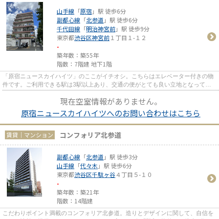
山手線
「
原宿
」駅 徒歩6分
副都心線
「
北参道
」駅 徒歩6分
千代田線
「
明治神宮前
」駅 徒歩9分
東京都
渋谷区
神宮前
１丁目１-１２
-
築年数：築55年
階数：7階建 地下1階
「原宿ニュースカイハイツ」のここがイチオシ。こちらはエレベーター付きの物
件です。ご利用できる駅は3駅以上あり、交通の便がとても良い立地となってい
ます。駅徒歩6分に駅が立地す...
現在空室情報がありません。
原宿ニュースカイハイツへのお問い合わせはこちら
コンフォリア北参道
賃貸｜マンション
副都心線
「
北参道
」駅 徒歩3分
山手線
「
代々木
」駅 徒歩6分
東京都
渋谷区
千駄ヶ谷
４丁目５-１０
-
築年数：築21年
階数：14階建
こだわりポイント満載のコンフォリア北参道。造りとデザインに関して、自信を