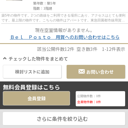
築年数：築5年
階数：3階建
築5年の物件です。2つの路線をご利用できる場所にあり、アクセスはとても便利
です。最上階の物件です。こちらの物件はアパートです。東急田園都市線用賀を
よく利用される方、安心してL...
現在空室情報がありません。
Ｂｅｌ Ｐｏｓｔｏ 用賀へのお問い合わせはこちら
該当公開件数
12
件 空き数
3
件
1-12
件表示
チェックした物件をまとめて
お問い合わせ
検討リストに追加
無料会員登録はこちら
0
公開物件数：
件
会員登録
会員物件数：
0
件
さらに条件を絞り込む