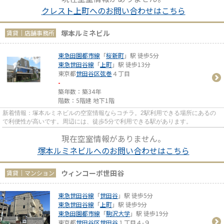
クレスト上町へのお問い合わせはこちら
塚本ルミネビル
賃貸｜店舗事務所
東急田園都市線
「
桜新町
」駅 徒歩5分
東急世田谷線
「
上町
」駅 徒歩13分
東京都
世田谷区
弦巻
４丁目
-
築年数：築34年
階数：5階建 地下1階
新着情報：塚本ルミネビルの空室情報ならコチラ。2駅利用できる場所にあるの
で利便性が高いです。周辺には、徒歩5分で利用できる駅があります。
現在空室情報がありません。
塚本ルミネビルへのお問い合わせはこちら
ウィンコーポ世田谷
賃貸｜マンション
東急世田谷線
「
世田谷
」駅 徒歩5分
東急世田谷線
「
上町
」駅 徒歩9分
東急田園都市線
「
駒沢大学
」駅 徒歩19分
東京都
世田谷区
世田谷
１丁目４-９