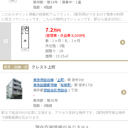
築年数：築34年 ｜募集中：
1室
階数：4階建
こだわりポイント満載の桜新町アムフラット。2駅利用ができるので電車の利用
に役立つマンションです。こちらの物件はマンションです。駅から徒歩10分に立
地する物件です。メールアドレ...
7.2
万
円
(管理費・共益費 8,000円)
敷：1ヶ月｜礼：1ヶ月
所在階：3階
間取り：1R
面積：19.25㎡
クレスト上町
賃貸｜店舗一部
東急世田谷線
「
上町
」駅 徒歩3分
東急田園都市線
「
桜新町
」駅 徒歩17分
東京都
世田谷区
世田谷
１丁目
-
築年数：築36年
階数：4階建
駅まで徒歩3分の位置に立地する、アクセス良好な物件です。2駅利用可能な物件
で移動範囲が広がります。
現在空室情報がありません。