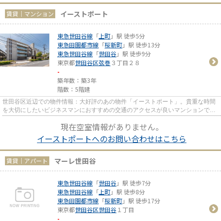
イーストポート
賃貸｜マンション
東急世田谷線
「
上町
」駅 徒歩5分
東急田園都市線
「
桜新町
」駅 徒歩13分
東急世田谷線
「
世田谷
」駅 徒歩9分
東京都
世田谷区
弦巻
３丁目２８
-
築年数：築3年
階数：5階建
世田谷区近辺での物件情報：大好評のあの物件「イーストポート」。貴重な時間
を大切にしたいビジネスマンにおすすめの交通のアクセスが良いマンションで
す。強度のある外観タイル張り...
現在空室情報がありません。
イーストポートへのお問い合わせはこちら
マーレ世田谷
賃貸｜アパート
東急世田谷線
「
世田谷
」駅 徒歩7分
東急世田谷線
「
上町
」駅 徒歩8分
東急田園都市線
「
桜新町
」駅 徒歩17分
東京都
世田谷区
世田谷
１丁目
-