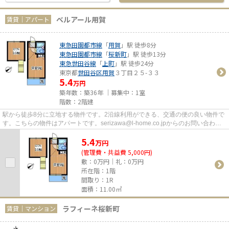
ベルアール用賀
賃貸｜アパート
東急田園都市線
「
用賀
」駅 徒歩8分
東急田園都市線
「
桜新町
」駅 徒歩13分
東急世田谷線
「
上町
」駅 徒歩24分
東京都
世田谷区
用賀
３丁目２５-３３
5.4
万円
築年数：築36年 ｜募集中：
1室
階数：2階建
駅から徒歩8分に立地する物件です。2沿線利用ができる、交通の便の良い物件で
す。こちらの物件はアパートです。serizawa@l-home.co.jpからのお問い合わせ
もお待ちしております。世田谷...
5.4
万
円
(管理費・共益費 5,000円)
敷：0万円｜礼：0万円
所在階：1階
間取り：1R
面積：11.00㎡
ラフィーネ桜新町
賃貸｜マンション