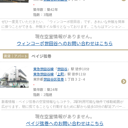
-
築年数：築42年
階数：3階建
ぜひ一度見ていただきたい、「ウィンコーポ世田谷」です。きれいな外観を簡単
に保つことができる、外観タイル張りとなっております。こちらはマンションタ
イプになります。駅まで歩い...
現在空室情報がありません。
ウィンコーポ世田谷へのお問い合わせはこちら
ペイジ弦巻
賃貸｜アパート
東急世田谷線
「
世田谷
」駅 徒歩10分
東急世田谷線
「
上町
」駅 徒歩11分
東京都
世田谷区
弦巻
１丁目３２-４
-
築年数：築24年
階数：2階建
新着情報：ペイジ弦巻の空室情報ならコチラ。2駅利用可能な物件で移動範囲が
広がります。朝に慌てることなく行動するために駅から徒歩10分の駅近アパート
はいかがでしょうか。こちらの...
現在空室情報がありません。
ペイジ弦巻へのお問い合わせはこちら