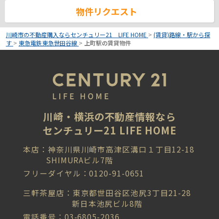
物件リクエスト
川崎市の不動産購入ならセンチュリー21 LIFE HOME
>
(賃貸)路線・駅から探
す
>
東急電鉄東急世田谷線
>
上町駅の賃貸物件
川崎・横浜の不動産情報なら
センチュリー21 LIFE HOME
本店：神奈川県川崎市高津区溝口１丁目12-18
SHIMURAビル7階
フリーダイヤル：0120-91-0651
三軒茶屋店：東京都世田谷区池尻3丁目21-28
新日本池尻ビル8階
電話番号：03-6805-2036