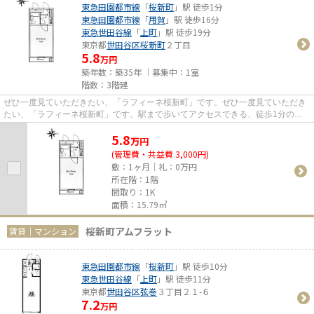
東急田園都市線
「
桜新町
」駅 徒歩1分
東急田園都市線
「
用賀
」駅 徒歩16分
東急世田谷線
「
上町
」駅 徒歩19分
東京都
世田谷区
桜新町
２丁目
5.8
万円
築年数：築35年 ｜募集中：
1室
階数：3階建
ぜひ一度見ていただきたい、「ラフィーネ桜新町」です。ぜひ一度見ていただき
たい、「ラフィーネ桜新町」です。駅まで歩いてアクセスできる、徒歩1分の距
離に立地する物件です。お仕事...
5.8
万
円
(管理費・共益費 3,000円)
敷：1ヶ月｜礼：0万円
所在階：1階
間取り：1K
面積：15.79㎡
桜新町アムフラット
賃貸｜マンション
東急田園都市線
「
桜新町
」駅 徒歩10分
東急世田谷線
「
上町
」駅 徒歩11分
東京都
世田谷区
弦巻
３丁目２１-６
7.2
万円