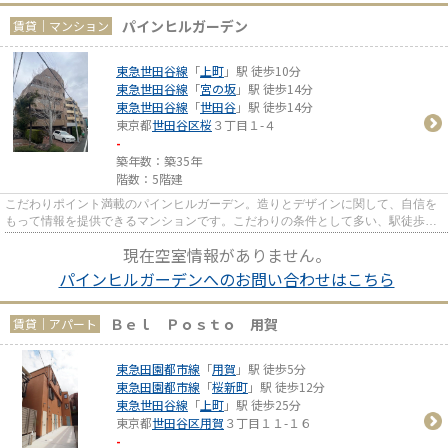
パインヒルガーデン
賃貸｜マンション
東急世田谷線
「
上町
」駅 徒歩10分
東急世田谷線
「
宮の坂
」駅 徒歩14分
東急世田谷線
「
世田谷
」駅 徒歩14分
東京都
世田谷区
桜
３丁目１-４
-
築年数：築35年
階数：5階建
こだわりポイント満載のパインヒルガーデン。造りとデザインに関して、自信を
もって情報を提供できるマンションです。こだわりの条件として多い、駅徒歩10
分の物件です。エレベーター...
現在空室情報がありません。
パインヒルガーデンへのお問い合わせはこちら
Ｂｅｌ Ｐｏｓｔｏ 用賀
賃貸｜アパート
東急田園都市線
「
用賀
」駅 徒歩5分
東急田園都市線
「
桜新町
」駅 徒歩12分
東急世田谷線
「
上町
」駅 徒歩25分
東京都
世田谷区
用賀
３丁目１１-１６
-