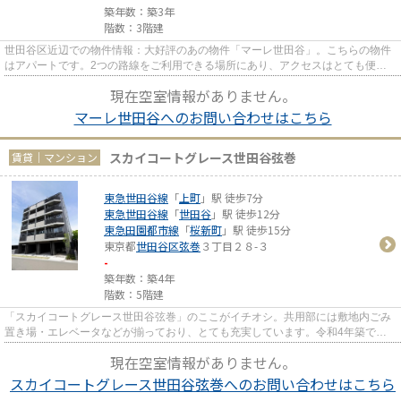
築年数：築3年
階数：3階建
世田谷区近辺での物件情報：大好評のあの物件「マーレ世田谷」。こちらの物件
はアパートです。2つの路線をご利用できる場所にあり、アクセスはとても便利
です。この物件は内観も綺麗で...
現在空室情報がありません。
マーレ世田谷へのお問い合わせはこちら
スカイコートグレース世田谷弦巻
賃貸｜マンション
東急世田谷線
「
上町
」駅 徒歩7分
東急世田谷線
「
世田谷
」駅 徒歩12分
東急田園都市線
「
桜新町
」駅 徒歩15分
東京都
世田谷区
弦巻
３丁目２８-３
-
築年数：築4年
階数：5階建
「スカイコートグレース世田谷弦巻」のここがイチオシ。共用部には敷地内ごみ
置き場・エレベータなどが揃っており、とても充実しています。令和4年築で、
多くの方がご満足の物件はこち...
現在空室情報がありません。
スカイコートグレース世田谷弦巻へのお問い合わせはこちら