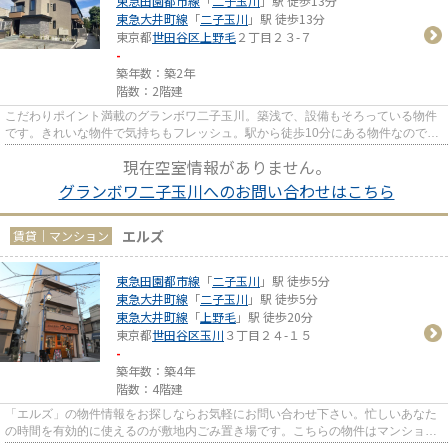
東急田園都市線
「
二子玉川
」駅 徒歩13分
東急大井町線
「
二子玉川
」駅 徒歩13分
東京都
世田谷区
上野毛
２丁目２３-７
-
築年数：築2年
階数：2階建
こだわりポイント満載のグランボワ二子玉川。築浅で、設備もそろっている物件
です。きれいな物件で気持ちもフレッシュ。駅から徒歩10分にある物件なので、
電車利用が多い方にオススメ...
現在空室情報がありません。
グランボワ二子玉川へのお問い合わせはこちら
エルズ
賃貸｜マンション
東急田園都市線
「
二子玉川
」駅 徒歩5分
東急大井町線
「
二子玉川
」駅 徒歩5分
東急大井町線
「
上野毛
」駅 徒歩20分
東京都
世田谷区
玉川
３丁目２４-１５
-
築年数：築4年
階数：4階建
「エルズ」の物件情報をお探しならお気軽にお問い合わせ下さい。忙しいあなた
の時間を有効的に使えるのが敷地内ごみ置き場です。こちらの物件はマンション