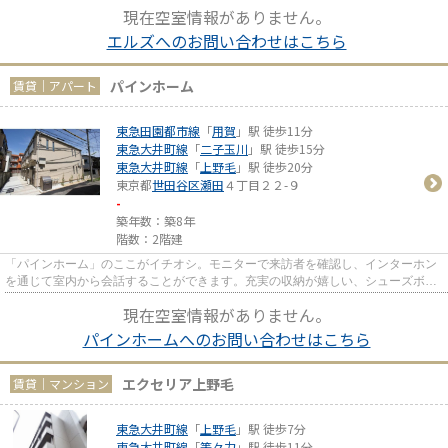
です。2駅利用できるマンショ...
現在空室情報がありません。
エルズへのお問い合わせはこちら
パインホーム
賃貸｜アパート
東急田園都市線
「
用賀
」駅 徒歩11分
東急大井町線
「
二子玉川
」駅 徒歩15分
東急大井町線
「
上野毛
」駅 徒歩20分
東京都
世田谷区
瀬田
４丁目２２-９
-
築年数：築8年
階数：2階建
「パインホーム」のここがイチオシ。モニターで来訪者を確認し、インターホン
を通じて室内から会話することができます。充実の収納が嬉しい、シューズボッ
クスのある物件です。東急田...
現在空室情報がありません。
パインホームへのお問い合わせはこちら
エクセリア上野毛
賃貸｜マンション
東急大井町線
「
上野毛
」駅 徒歩7分
東急大井町線
「
等々力
」駅 徒歩11分