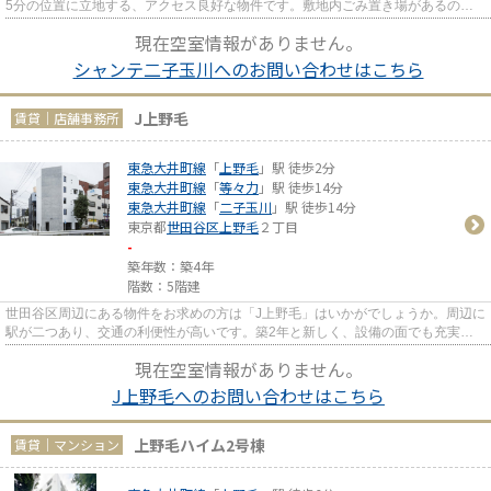
5分の位置に立地する、アクセス良好な物件です。敷地内ごみ置き場があるの
で、忙しくてゴミを出す時間がな...
現在空室情報がありません。
シャンテ二子玉川へのお問い合わせはこちら
J上野毛
賃貸｜店舗事務所
東急大井町線
「
上野毛
」駅 徒歩2分
東急大井町線
「
等々力
」駅 徒歩14分
東急大井町線
「
二子玉川
」駅 徒歩14分
東京都
世田谷区
上野毛
２丁目
-
築年数：築4年
階数：5階建
世田谷区周辺にある物件をお求めの方は「J上野毛」はいかがでしょうか。周辺に
駅が二つあり、交通の利便性が高いです。築2年と新しく、設備の面でも充実。
徒歩2分で駅にアクセス可能な...
現在空室情報がありません。
J上野毛へのお問い合わせはこちら
上野毛ハイム2号棟
賃貸｜マンション