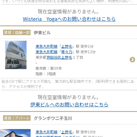
です。いつでも快適空間を味わえる通風良好な気持ちよい物件。利便性の高い設
備も充実した、高ニーズな令...
現在空室情報がありません。
Wisteria Yogaへのお問い合わせはこちら
伊東ビル
賃貸｜店舗一部
東急大井町線
「
上野毛
」駅 徒歩1分
東急大井町線
「
等々力
」駅 徒歩12分
東京都
世田谷区
上野毛
１丁目
-
築年数：築39年
階数：3階建
徒歩1分で駅にアクセス可能な、魅力的な駅近物件です。2駅利用できる場所にあ
り、アクセスが便利です。
現在空室情報がありません。
伊東ビルへのお問い合わせはこちら
グランボワ二子玉川
賃貸｜アパート
東急大井町線
「
上野毛
」駅 徒歩10分