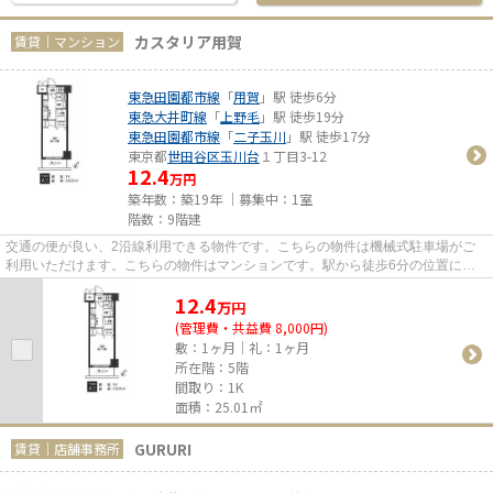
カスタリア用賀
賃貸｜マンション
東急田園都市線
「
用賀
」駅 徒歩6分
東急大井町線
「
上野毛
」駅 徒歩19分
東急田園都市線
「
二子玉川
」駅 徒歩17分
東京都
世田谷区
玉川台
１丁目3-12
12.4
万円
築年数：築19年 ｜募集中：
1室
階数：9階建
交通の便が良い、2沿線利用できる物件です。こちらの物件は機械式駐車場がご
利用いただけます。こちらの物件はマンションです。駅から徒歩6分の位置にあ
る物件なので、アクセスも良好...
12.4
万
円
(管理費・共益費 8,000円)
敷：1ヶ月｜礼：1ヶ月
所在階：5階
間取り：1K
面積：25.01㎡
GURURI
賃貸｜店舗事務所