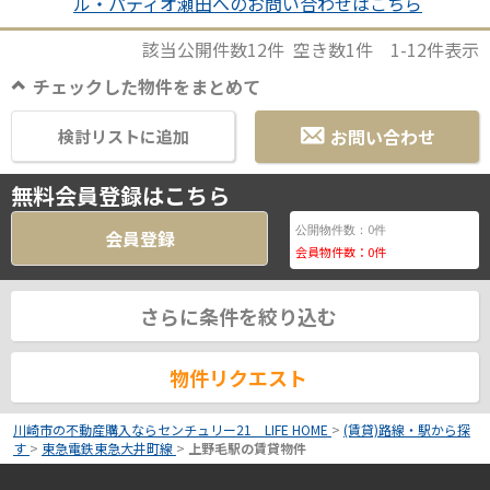
ル・パティオ瀬田へのお問い合わせはこちら
該当公開件数
12
件 空き数
1
件
1-12
件表示
チェックした物件をまとめて
お問い合わせ
検討リストに追加
無料会員登録はこちら
0
公開物件数：
件
会員登録
会員物件数：
0
件
さらに条件を絞り込む
物件リクエスト
川崎市の不動産購入ならセンチュリー21 LIFE HOME
>
(賃貸)路線・駅から探
す
>
東急電鉄東急大井町線
>
上野毛駅の賃貸物件