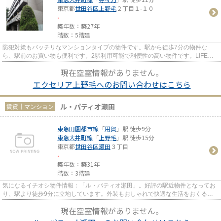
東京都
世田谷区
上野毛
２丁目１-１０
-
築年数：築27年
階数：5階建
防犯対策もバッチリなマンションタイプの物件です。駅から徒歩7分の物件な
ら、駅前のお買い物も便利です。2駅利用可能で利便性の高い物件です。LIFE
HOMEへのご連絡は、こちらの03-680...
現在空室情報がありません。
エクセリア上野毛へのお問い合わせはこちら
ル・パティオ瀬田
賃貸｜マンション
東急田園都市線
「
用賀
」駅 徒歩9分
東急大井町線
「
上野毛
」駅 徒歩15分
東京都
世田谷区
瀬田
３丁目
-
築年数：築31年
階数：3階建
気になるイチオシ物件情報：「ル・パティオ瀬田」。好評の駅近物件となってお
り、駅より徒歩9分に立地しています。外装もおしゃれで快適な生活をおくるこ
とができるマンションです。コ...
現在空室情報がありません。