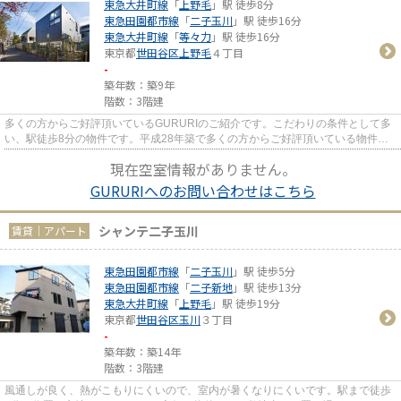
東急大井町線
「
上野毛
」駅 徒歩8分
東急田園都市線
「
二子玉川
」駅 徒歩16分
東急大井町線
「
等々力
」駅 徒歩16分
東京都
世田谷区
上野毛
４丁目
-
築年数：築9年
階数：3階建
多くの方からご好評頂いているGURURIのご紹介です。こだわりの条件として多
い、駅徒歩8分の物件です。平成28年築で多くの方からご好評頂いている物件で
す。こちらの物件は周辺に駅が2...
現在空室情報がありません。
GURURIへのお問い合わせはこちら
シャンテ二子玉川
賃貸｜アパート
東急田園都市線
「
二子玉川
」駅 徒歩5分
東急田園都市線
「
二子新地
」駅 徒歩13分
東急大井町線
「
上野毛
」駅 徒歩19分
東京都
世田谷区
玉川
３丁目
-
築年数：築14年
階数：3階建
風通しが良く、熱がこもりにくいので、室内が暑くなりにくいです。駅まで徒歩