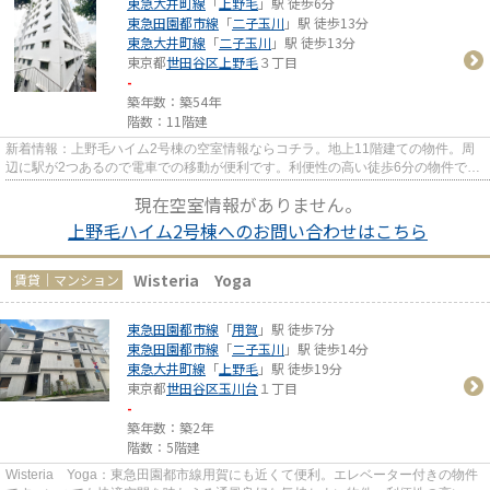
東急大井町線
「
上野毛
」駅 徒歩6分
東急田園都市線
「
二子玉川
」駅 徒歩13分
東急大井町線
「
二子玉川
」駅 徒歩13分
東京都
世田谷区
上野毛
３丁目
-
築年数：築54年
階数：11階建
新着情報：上野毛ハイム2号棟の空室情報ならコチラ。地上11階建ての物件。周
辺に駅が2つあるので電車での移動が便利です。利便性の高い徒歩6分の物件で
す。賃貸物件をお探しなら、当社...
現在空室情報がありません。
上野毛ハイム2号棟へのお問い合わせはこちら
Wisteria Yoga
賃貸｜マンション
東急田園都市線
「
用賀
」駅 徒歩7分
東急田園都市線
「
二子玉川
」駅 徒歩14分
東急大井町線
「
上野毛
」駅 徒歩19分
東京都
世田谷区
玉川台
１丁目
-
築年数：築2年
階数：5階建
Wisteria Yoga：東急田園都市線用賀にも近くて便利。エレベーター付きの物件