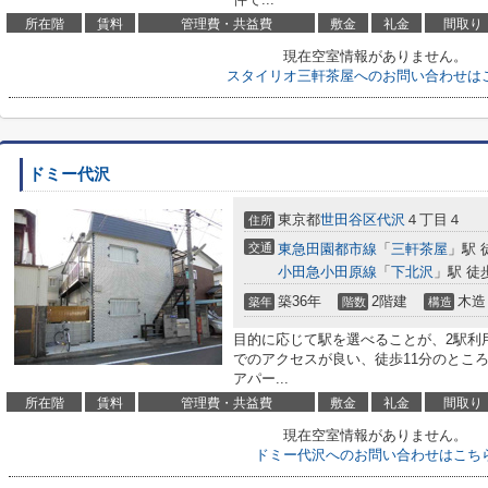
所在階
賃料
管理費・共益費
敷金
礼金
間取り
現在空室情報がありません。
スタイリオ三軒茶屋へのお問い合わせは
ドミー代沢
東京都
世田谷区
代沢
４丁目４
住所
交通
東急田園都市線
「
三軒茶屋
」駅 
小田急小田原線
「
下北沢
」駅 徒
築36年
2階建
木造
築年
階数
構造
目的に応じて駅を選べることが、2駅利
でのアクセスが良い、徒歩11分のとこ
アパー...
所在階
賃料
管理費・共益費
敷金
礼金
間取り
現在空室情報がありません。
ドミー代沢へのお問い合わせはこち