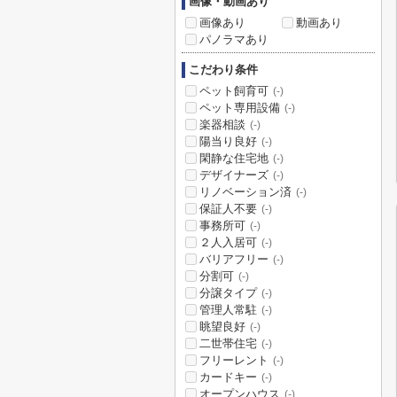
画像・動画あり
画像あり
動画あり
パノラマあり
こだわり条件
ペット飼育可
(-)
ペット専用設備
(-)
楽器相談
(-)
陽当り良好
(-)
閑静な住宅地
(-)
デザイナーズ
(-)
リノベーション済
(-)
保証人不要
(-)
事務所可
(-)
２人入居可
(-)
バリアフリー
(-)
分割可
(-)
分譲タイプ
(-)
管理人常駐
(-)
眺望良好
(-)
二世帯住宅
(-)
フリーレント
(-)
カードキー
(-)
オープンハウス
(-)