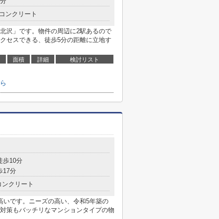
7分
コンクリート
北沢」です。物件の周辺に2駅あるので
クセスできる、徒歩5分の距離に立地す
面積
詳細
検討リスト
ら
徒歩10分
歩17分
コンクリート
高いです。ニーズの高い、令和5年築の
対策もバッチリなマンションタイプの物