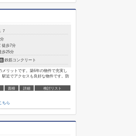
１７
4分
 徒歩7分
徒歩25分
鉄筋コンクリート
造
のメリットです。築6年の物件で充実し
、駅近でアクセスも良好な物件です。防
面積
詳細
検討リスト
こちら