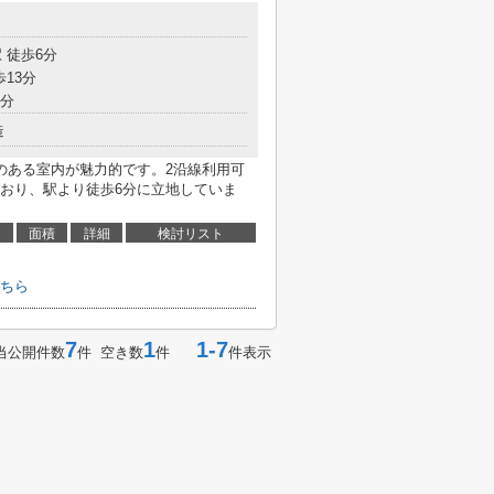
 徒歩6分
歩13分
5分
造
のある室内が魅力的です。2沿線利用可
おり、駅より徒歩6分に立地していま
面積
詳細
検討リスト
ちら
7
1
1-7
当公開件数
件 空き数
件
件表示