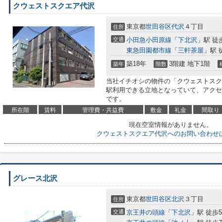
クウェストスクエア代沢
東京都
世田谷区
代沢
４丁目
住所
交通
小田急小田原線
「
下北沢
」駅 徒
東急田園都市線
「
三軒茶屋
」駅 
築18年
3階建 地下1階
築年
階数
当社イチオシの物件の「クウェストスク
駅利用できる立地となっていて、アクセ
です。
所在階
賃料
管理費・共益費
敷金
礼金
間取り
現在空室情報がありません。
クウェストスクエア代沢へのお問い合わせ
グレース北沢
東京都
世田谷区
北沢
３丁目
住所
交通
京王井の頭線
「
下北沢
」駅 徒歩