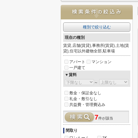
種別で絞り込む
現在の種別
賃貸,店舗(賃貸),事務所(賃貸),土地(賃
貸),住宅以外建物全部,駐車場
アパート
マンション
一戸建て
▼賃料
～
敷金・保証金なし
礼金・敷引なし
共益費・管理費込み
7
件が該当
間取り
ワンルーム
1K