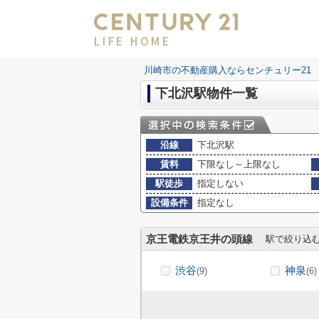
LIFE HOME
川崎市の不動産購入ならセンチュリー21 LI
下北沢駅物件一覧
沿線
下北沢駅
賃料
下限なし～上限なし
駅徒歩
指定しない
設備条件
指定なし
京王電鉄京王井の頭線
駅で絞り込
渋谷
神泉
(9)
(6)