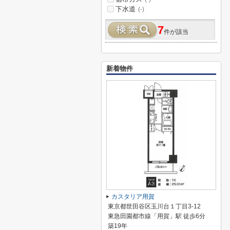
下水道
(-)
7
件が該当
新着物件
カスタリア用賀
東京都世田谷区玉川台１丁目3-12
東急田園都市線「用賀」駅 徒歩6分
築19年