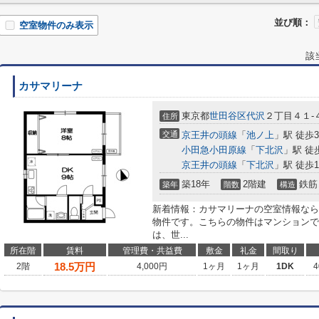
並び順：
空室物件のみ表示
該
カサマリーナ
東京都
世田谷区
代沢
２丁目４１-
住所
交通
京王井の頭線
「
池ノ上
」駅 徒歩
小田急小田原線
「
下北沢
」駅 徒
京王井の頭線
「
下北沢
」駅 徒歩1
築18年
2階建
鉄筋
築年
階数
構造
新着情報：カサマリーナの空室情報なら
物件です。こちらの物件はマンションです
は、世...
所在階
賃料
管理費・共益費
敷金
礼金
間取り
18.5
万円
2階
4,000円
1ヶ月
1ヶ月
1DK
4