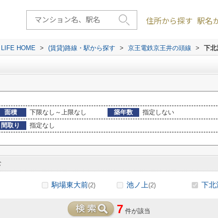
住所から探す
駅名
FE HOME
>
(賃貸)路線・駅から探す
>
京王電鉄京王井の頭線
>
下北
面積
下限なし～上限なし
築年数
指定しない
間取り
指定なし
む
駒場東大前
池ノ上
下北
(2)
(2)
7
件が該当