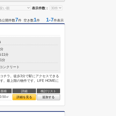
表示件数：
7
1
1-7
当公開件数
件 空き数
件
件表示
４
3分
歩11分
1分
コンクリート
コチラ。徒歩3分で駅にアクセスできる
。最上階の物件です。LIFE HOMEに
面積
詳細
検討リスト
0.50㎡
詳細を見る
追加する