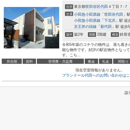
東京都
世田谷区
代田
４丁目７-７
住所
交通
小田急小田原線
「
世田谷代田
」駅
小田急小田原線
「
下北沢
」駅 徒
京王井の頭線
「
新代田
」駅 徒歩
築2年
2階建
鉄骨
築年
階数
構造
令和5年築のコチラの物件は、落ち着き
能な物件です。好評の駅近物件となって
す。こち...
所在階
賃料
管理費・共益費
敷金
礼金
間取り
現在空室情報がありません。
プランドール代田へのお問い合わせはこ
該