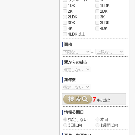
1DK
1LDK
2K
2DK
2LDK
3K
3DK
3LDK
4K
4DK
4LDK以上
面積
～
駅からの徒歩
築年数
7
件が該当
情報公開日
指定しない
本日
3日以内
1週間以内