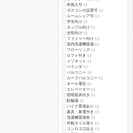
外国人可
(-)
ガスコンロ設置可
(-)
ルームシェア可
(-)
学生向け
(-)
カップル向け
(-)
女性向け
(-)
ファミリー向け
(-)
室内洗濯機置場
(-)
フローリング
(-)
ロフト付き
(-)
メゾネット
(-)
ベランダ
(-)
バルコニー
(-)
ルーフバルコニー
(-)
オール電化
(-)
エレベーター
(-)
照明器具付き
(-)
駐輪場
(-)
バイク置場あり
(-)
家具・家電付き
(-)
洗濯機置場有
(-)
外観タイル張り
(-)
コンロ２口以上
(-)