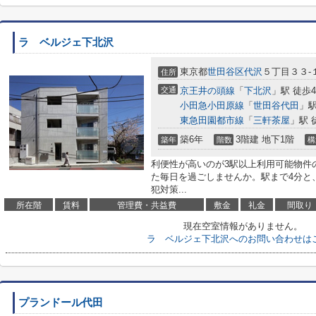
ラ ベルジェ下北沢
東京都
世田谷区
代沢
５丁目３３-
住所
交通
京王井の頭線
「
下北沢
」駅 徒歩
小田急小田原線
「
世田谷代田
」駅
東急田園都市線
「
三軒茶屋
」駅 
築6年
3階建 地下1階
築年
階数
構
利便性が高いのが3駅以上利用可能物件
た毎日を過ごしませんか。駅まで4分と
犯対策...
所在階
賃料
管理費・共益費
敷金
礼金
間取り
現在空室情報がありません。
ラ ベルジェ下北沢へのお問い合わせは
プランドール代田