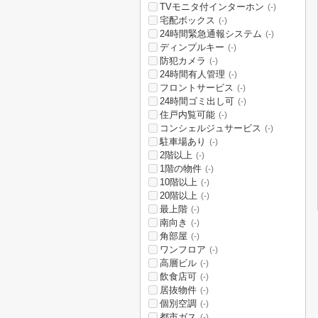
TVモニタ付インターホン
(-)
宅配ボックス
(-)
24時間緊急通報システム
(-)
ディンプルキー
(-)
防犯カメラ
(-)
24時間有人管理
(-)
フロントサービス
(-)
24時間ゴミ出し可
(-)
住戸内覧可能
(-)
コンシェルジュサービス
(-)
駐車場あり
(-)
2階以上
(-)
1階の物件
(-)
10階以上
(-)
20階以上
(-)
最上階
(-)
南向き
(-)
角部屋
(-)
ワンフロア
(-)
高層ビル
(-)
飲食店可
(-)
居抜物件
(-)
個別空調
(-)
都市ガス
(-)