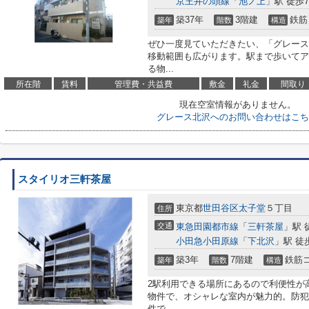
京王井の頭線
「
池ノ上
」駅 徒歩
築37年
3階建
鉄筋
築年
階数
構造
ぜひ一度見ていただきたい、「グレース
移動範囲も広がります。駅まで歩いてア
る物...
所在階
賃料
管理費・共益費
敷金
礼金
間取り
現在空室情報がありません。
グレース北沢へのお問い合わせはこち
スタイリオ三軒茶屋
東京都
世田谷区
太子堂
５丁目
住所
交通
東急田園都市線
「
三軒茶屋
」駅 
小田急小田原線
「
下北沢
」駅 徒
築3年
7階建
鉄筋
築年
階数
構造
2駅利用できる場所にあるので利便性が
物件で、オシャレな室内が魅力的。防犯
件で...