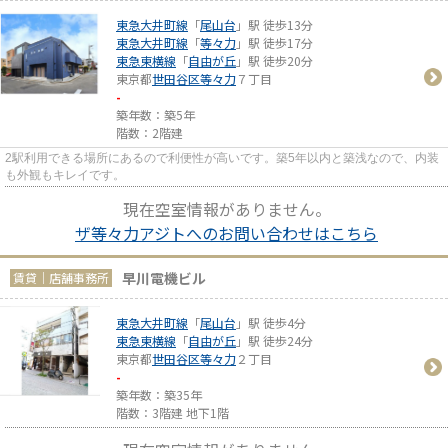
東急大井町線
「
尾山台
」駅 徒歩13分
東急大井町線
「
等々力
」駅 徒歩17分
東急東横線
「
自由が丘
」駅 徒歩20分
東京都
世田谷区
等々力
７丁目
-
築年数：築5年
階数：2階建
2駅利用できる場所にあるので利便性が高いです。築5年以内と築浅なので、内装
も外観もキレイです。
現在空室情報がありません。
ザ等々力アジトへのお問い合わせはこちら
早川電機ビル
賃貸｜店舗事務所
東急大井町線
「
尾山台
」駅 徒歩4分
東急東横線
「
自由が丘
」駅 徒歩24分
東京都
世田谷区
等々力
２丁目
-
築年数：築35年
階数：3階建 地下1階