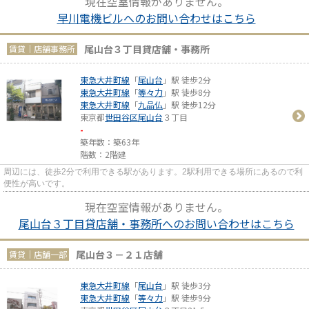
現在空室情報がありません。
早川電機ビルへのお問い合わせはこちら
尾山台３丁目貸店舗・事務所
賃貸｜店舗事務所
東急大井町線
「
尾山台
」駅 徒歩2分
東急大井町線
「
等々力
」駅 徒歩8分
東急大井町線
「
九品仏
」駅 徒歩12分
東京都
世田谷区
尾山台
３丁目
-
築年数：築63年
階数：2階建
周辺には、徒歩2分で利用できる駅があります。2駅利用できる場所にあるので利
便性が高いです。
現在空室情報がありません。
尾山台３丁目貸店舗・事務所へのお問い合わせはこちら
尾山台３－２１店舗
賃貸｜店舗一部
東急大井町線
「
尾山台
」駅 徒歩3分
東急大井町線
「
等々力
」駅 徒歩9分