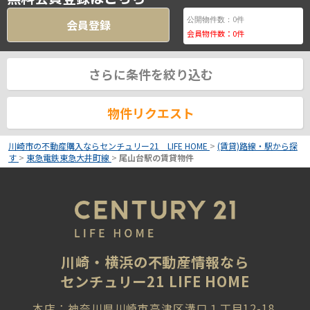
0
公開物件数：
件
会員登録
会員物件数：
0
件
さらに条件を絞り込む
物件リクエスト
川崎市の不動産購入ならセンチュリー21 LIFE HOME
>
(賃貸)路線・駅から探
す
>
東急電鉄東急大井町線
>
尾山台駅の賃貸物件
川崎・横浜の不動産情報なら
センチュリー21 LIFE HOME
本店：神奈川県川崎市高津区溝口１丁目12-18