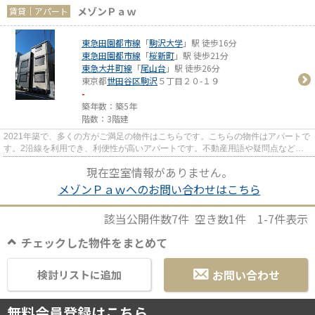
メゾンＰａｗ
賃貸｜アパート
東急田園都市線
「
駒沢大学
」駅 徒歩16分
東急田園都市線
「
桜新町
」駅 徒歩21分
東急大井町線
「
尾山台
」駅 徒歩26分
東京都
世田谷区
駒沢
５丁目２０-１９
-
築年数：築5年
階数：3階建
2021年築で、多くの方がご満足の物件はこちらです。こちらの物件はアパートで
す。2沿線を利用でき、利便性が高いアパートです。不動産用語や疑問点など、
豊富な知識を持ったスタッフが...
現在空室情報がありません。
メゾンＰａｗへのお問い合わせはこちら
該当公開件数
7
件 空き数
1
件
1-7
件表示
チェックした物件をまとめて
お問い合わせ
検討リストに追加
無料会員登録はこちら