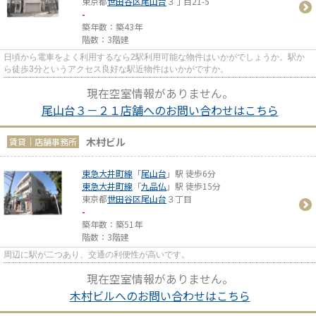
東京都
世田谷区
尾山台
３丁目21-5
-
築年数：築43年
階数：3階建
日頃から電車をよく利用するなら2駅利用可能な物件はいかがでしょうか。駅か
ら徒歩3分というアクセス良好な駅近物件はいかがですか。
現在空室情報がありません。
尾山台３－２１店舗へのお問い合わせはこちら
木村ビル
賃貸｜店舗事務所
東急大井町線
「
尾山台
」駅 徒歩6分
東急大井町線
「
九品仏
」駅 徒歩15分
東京都
世田谷区
尾山台
３丁目
-
築年数：築51年
階数：3階建
周辺に駅が二つあり、交通の利便性が高いです。
現在空室情報がありません。
木村ビルへのお問い合わせはこちら