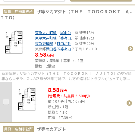
ザ等々力アジト（ＴＨＥ ＴＯＤＯＲＯＫＩ ＡＪ
賃貸｜店舗事務所
ＩＴＯ）
東急大井町線
「
尾山台
」駅 徒歩13分
東急大井町線
「
等々力
」駅 徒歩17分
東急東横線
「
自由が丘
」駅 徒歩20分
東京都
世田谷区
等々力
７丁目１６-１０
8.58
万円
築年数：築5年 ｜募集中：
1室
階数：2階建
新着情報：ザ等々力アジト（ＴＨＥ ＴＯＤＯＲＯＫＩ ＡＪＩＴＯ）の空室情
報ならコチラ。2つの路線が利用可能で、片方の路線にトラブルがあっても別ル
ートが使えます。開放的な空間...
8.58
万
円
(管理費・共益費 5,500円)
敷：0万円｜礼：0万円
所在階：1階
間取り：1R
面積：17.39㎡
ザ等々力アジト
賃貸｜店舗事務所