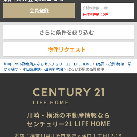
0
公開物件数：
件
会員登録
会員物件数：
0
件
さらに条件を絞り込む
物件リクエスト
川崎市の不動産購入ならセンチュリー21 LIFE HOME
>
(売買・投資)路線・駅
から探す
>
小田急電鉄小田急多摩線
>
はるひ野駅の売買物件
川崎・横浜の不動産情報なら
センチュリー21 LIFE HOME
本店：神奈川県川崎市高津区溝口１丁目12-18