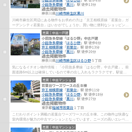
小田急多摩線
「
黒川
」駅 徒歩13分
過去掲載物件
神奈川県
川崎市麻生区
黒川
川崎市麻生区周辺にある物件をお求めの方は「京王相模原線「若葉台」ガ
ーデンシティ若葉台」はいかがでしょうか。買い物に便利なショッピング
センター「京王リトナード若葉台」まで465...
売買｜中古一戸建
小田急多摩線「はるひ野」中古戸建
小田急多摩線
「
はるひ野
」駅 徒歩6分
京王相模原線
「
若葉台
」駅 徒歩13分
小田急多摩線
「
黒川
」駅 徒歩20分
過去掲載物件
神奈川県
川崎市麻生区
はるひ野
５丁目
気になるイチオシ物件情報：「小田急多摩線「はるひ野」中古戸建」。前
面道路6m以上は確保しているので車の出し入れもラクラクです。駅徒歩6
分の物件です。中古戸建てながら、室内はと...
売買｜中古マンション
若葉台ワーズワースの丘Ｂ棟
京王相模原線
「
若葉台
」駅 徒歩11分
小田急多摩線
「
はるひ野
」駅 徒歩18分
小田急多摩線
「
黒川
」駅 徒歩27分
過去掲載物件
東京都
稲城市
若葉台
１丁目
こだわりポイント満載の若葉台ワーズワースの丘Ｂ棟。この物件は快適な
室内環境が魅力の中古マンションとなっています。ニーズの高いエレベー
ター付きの物件はこちらです。稲城市で不...
売買｜中古マンション