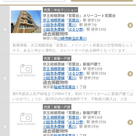
売買｜中古マンション
京王相模原線「若葉台」メリーコート若葉台
京王相模原線
「
若葉台
」駅 徒歩1分
小田急多摩線
「
黒川
」駅 徒歩7分
小田急多摩線
「
はるひ野
」駅 徒歩10分
過去掲載物件
神奈川県
川崎市麻生区
黒川
新着情報：京王相模原線「若葉台」メリーコート若葉台の空室情報ならコ
チラ。あると何かと便利な、エレベーターのある物件となっています。物
件から徒歩1分のところに駅があるので、移...
売買｜新築一戸建
京王相模原線「若葉台」新築戸建て
京王相模原線
「
若葉台
」駅 徒歩18分
小田急多摩線
「
はるひ野
」駅 徒歩29分
小田急多摩線
「
黒川
」駅 徒歩29分
過去掲載物件
東京都
稲城市
若葉台
１丁目
第5号坂浜上谷戸緑地まで298mです。初めてのマイホームに新築戸建ては
いかがでしょうか。築2年以内の築浅物件です。不動産の購入は、人生の
中でも大きなターニングポイントです。後悔...
売買｜新築一戸建
京王相模原線「若葉台」新築戸建て
京王相模原線
「
若葉台
」駅 徒歩18分
小田急多摩線
「
はるひ野
」駅 徒歩29分
小田急多摩線
「
黒川
」駅 徒歩29分
過去掲載物件
東京都
稲城市
若葉台
１丁目