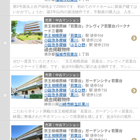
第5号坂浜上谷戸緑地まで298mです。初めてのマイホームに新築戸建ては
いかがでしょうか。築2年以内の築浅物件です。不動産の購入は、人生の
中でも大きなターニングポイントです。後悔...
売買｜中古マンション
京王相模原線「若葉台」クレヴィア若葉台パークナ
ード三番館
京王相模原線
「
若葉台
」駅 徒歩9分
小田急多摩線
「
黒川
」駅 徒歩21分
小田急多摩線
「
はるひ野
」駅 徒歩23分
過去掲載物件
東京都
稲城市
若葉台
１丁目
ぜひ一度見ていただきたい、「京王相模原線「若葉台」クレヴィア若葉台
パークナード三番館」です。徒歩9分圏内に駅のある物件です。マンショ
ンにどんな人が住んでいるのかも中古マンシ...
売買｜中古マンション
京王相模原線「若葉台」ガーデンシティ若葉台
京王相模原線
「
若葉台
」駅 徒歩5分
小田急多摩線
「
はるひ野
」駅 徒歩7分
小田急多摩線
「
黒川
」駅 徒歩11分
過去掲載物件
神奈川県
川崎市麻生区
黒川
こだわりポイント満載の京王相模原線「若葉台」ガーデンシティ若葉台。
綺麗に整備された中古マンションで清潔感を感じます。徒歩5分の場所に
駅があります。不動産をお探しの方は、京王...
売買｜中古マンション
京王相模原線「若葉台」ガーデンシティ若葉台
京王相模原線
「
若葉台
」駅 徒歩5分
小田急多摩線
「
はるひ野
」駅 徒歩8分