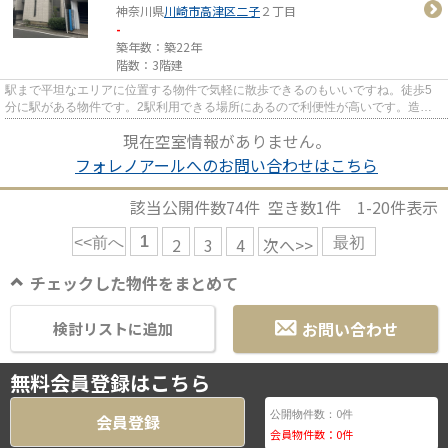
神奈川県
川崎市高津区
二子
２丁目
-
築年数：築22年
階数：3階建
駅まで平坦なエリアに位置する物件で気軽に散歩できるのもいいですね。徒歩5
分に駅がある物件です。2駅利用できる場所にあるので利便性が高いです。造り
とデザインに関して、自信をも...
現在空室情報がありません。
フォレノアールへのお問い合わせはこちら
該当公開件数
74
件 空き数
1
件
1-20
件表示
1
2
3
4
次へ>>
<<前へ
最初
チェックした物件をまとめて
お問い合わせ
検討リストに追加
無料会員登録はこちら
0
公開物件数：
件
会員登録
会員物件数：
0
件