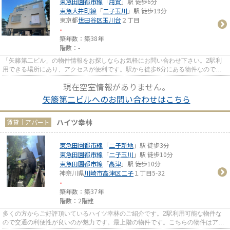
東急田園都市線
「
用賀
」駅 徒歩6分
東急大井町線
「
二子玉川
」駅 徒歩19分
東京都
世田谷区
玉川台
２丁目
-
築年数：築38年
階数：-
「矢籐第二ビル」の物件情報をお探しならお気軽にお問い合わせ下さい。2駅利
用できる場所にあり、アクセスが便利です。駅から徒歩6分にある物件なので、
電車利用が多い方にオススメです。
現在空室情報がありません。
矢籐第二ビルへのお問い合わせはこちら
ハイツ幸林
賃貸｜アパート
東急田園都市線
「
二子新地
」駅 徒歩3分
東急田園都市線
「
二子玉川
」駅 徒歩10分
東急田園都市線
「
高津
」駅 徒歩10分
神奈川県
川崎市高津区
二子
１丁目5-32
-
築年数：築37年
階数：2階建
多くの方からご好評頂いているハイツ幸林のご紹介です。2駅利用可能な物件な
ので交通の利便性が良いのが魅力です。最上階の物件です。こちらの物件はアパ