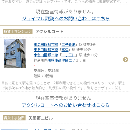
て住みやすい、魅力が詰まったアパートです。こちらの物件は現在空家です。賃
貸物件です。室内環境も整っ...
現在空室情報がありません。
ジョイフル諏訪へのお問い合わせはこちら
アクシルコート
賃貸｜マンション
東急田園都市線
「
二子新地
」駅 徒歩3分
東急田園都市線
「
高津
」駅 徒歩10分
東急田園都市線
「
二子玉川
」駅 徒歩11分
神奈川県
川崎市高津区
二子
１丁目
-
築年数：築34年
階数：3階建
目的に応じて駅を選べることが、2駅利用できるこの物件のメリットです。駅ま
で徒歩3分の立地が魅力的な、利便性の高い物件です。造りとデザインに関し
て、自信をもって情報を提供でき...
現在空室情報がありません。
アクシルコートへのお問い合わせはこちら
矢籐第二ビル
賃貸｜事務所