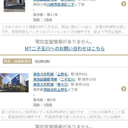
神奈川県
川崎市高津区
二子
１丁目
-
築年数：築11年
階数：2階建
こだわりポイント満載のMT二子玉川。周辺に駅が二つあり、交通の利便性が高い
です。防犯対策もバッチリなマンションタイプの物件です。駅まで平坦な場所に
位置する物件で、自転車をよ...
現在空室情報がありません。
MT二子玉川へのお問い合わせはこちら
GURURI
賃貸｜店舗事務所
東急大井町線
「
上野毛
」駅 徒歩8分
東急田園都市線
「
二子玉川
」駅 徒歩16分
東急大井町線
「
等々力
」駅 徒歩16分
東京都
世田谷区
上野毛
４丁目
-
築年数：築9年
階数：3階建
多くの方からご好評頂いているGURURIのご紹介です。こだわりの条件として多
い、駅徒歩8分の物件です。平成28年築で多くの方からご好評頂いている物件で
す。こちらの物件は周辺に駅が2...
現在空室情報がありません。