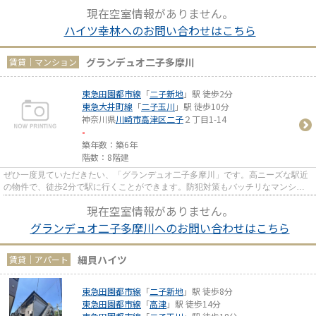
ートです。川崎市高津区エリア...
現在空室情報がありません。
ハイツ幸林へのお問い合わせはこちら
グランデュオ二子多摩川
賃貸｜マンション
東急田園都市線
「
二子新地
」駅 徒歩2分
東急大井町線
「
二子玉川
」駅 徒歩10分
神奈川県
川崎市高津区
二子
２丁目1-14
-
築年数：築6年
階数：8階建
ぜひ一度見ていただきたい、「グランデュオ二子多摩川」です。高ニーズな駅近
の物件で、徒歩2分で駅に行くことができます。防犯対策もバッチリなマンショ
ンタイプの物件です。令和2年5...
現在空室情報がありません。
グランデュオ二子多摩川へのお問い合わせはこちら
細貝ハイツ
賃貸｜アパート
東急田園都市線
「
二子新地
」駅 徒歩8分
東急田園都市線
「
高津
」駅 徒歩14分