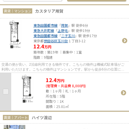
カスタリア用賀
賃貸｜マンション
東急田園都市線
「
用賀
」駅 徒歩6分
東急大井町線
「
上野毛
」駅 徒歩19分
東急田園都市線
「
二子玉川
」駅 徒歩17分
東京都
世田谷区
玉川台
１丁目3-12
12.4
万円
築年数：築19年 ｜募集中：
1室
階数：9階建
交通の便が良い、2沿線利用できる物件です。こちらの物件は機械式駐車場がご
利用いただけます。こちらの物件はマンションです。駅から徒歩6分の位置にあ
る物件なので、アクセスも良好...
12.4
万
円
(管理費・共益費 8,000円)
敷：1ヶ月｜礼：1ヶ月
所在階：5階
間取り：1K
面積：25.01㎡
ハイツ渡辺
賃貸｜アパート