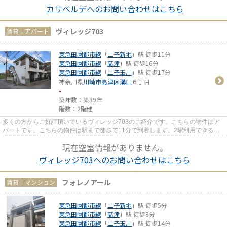
カサベルデへのお問い合わせはこちら
ヴィレッジ703
賃貸｜アパート
東急田園都市線
「
二子新地
」駅 徒歩11分
東急田園都市線
「
高津
」駅 徒歩16分
東急田園都市線
「
二子玉川
」駅 徒歩17分
神奈川県
川崎市高津区
溝口
６丁目
-
築年数：築39年
階数：2階建
多くの方からご好評頂いているヴィレッジ703のご紹介です。こちらの物件はア
パートです。こちらの物件は駅まで徒歩で11分で到着します。2駅利用できる立
地となっていて、アクセスが良...
現在空室情報がありません。
ヴィレッジ703へのお問い合わせはこちら
フォレノアール
賃貸｜マンション
東急田園都市線
「
二子新地
」駅 徒歩5分
東急田園都市線
「
高津
」駅 徒歩8分
東急田園都市線
「
二子玉川
」駅 徒歩14分