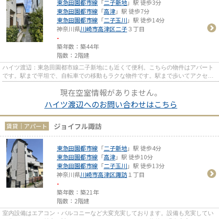
東急田園都市線
「
二子新地
」駅 徒歩3分
東急田園都市線
「
高津
」駅 徒歩7分
東急田園都市線
「
二子玉川
」駅 徒歩14分
神奈川県
川崎市高津区
二子
３丁目
-
築年数：築44年
階数：2階建
ハイツ渡辺：東急田園都市線二子新地にも近くて便利。こちらの物件はアパート
です。駅まで平坦で、自転車での移動もラクな物件です。駅まで歩いてアクセス
できる、徒歩3分の距離に立地...
現在空室情報がありません。
ハイツ渡辺へのお問い合わせはこちら
ジョイフル諏訪
賃貸｜アパート
東急田園都市線
「
二子新地
」駅 徒歩4分
東急田園都市線
「
高津
」駅 徒歩10分
東急田園都市線
「
二子玉川
」駅 徒歩13分
神奈川県
川崎市高津区
諏訪
１丁目
-
築年数：築21年
階数：2階建
室内設備はエアコン・バルコニーなど大変充実しております。設備も充実してい