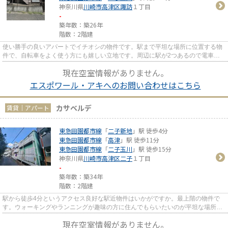
神奈川県
川崎市高津区
諏訪
１丁目
-
築年数：築26年
階数：2階建
使い勝手の良いアパートでイチオシの物件です。駅まで平坦な場所に位置する物
件で、自転車をよく使う方にも嬉しい立地です。周辺に駅が2つあるので電車で
の移動が便利です。この物件は...
現在空室情報がありません。
エスポワール・アキへのお問い合わせはこちら
カサベルデ
賃貸｜アパート
東急田園都市線
「
二子新地
」駅 徒歩4分
東急田園都市線
「
高津
」駅 徒歩11分
東急田園都市線
「
二子玉川
」駅 徒歩15分
神奈川県
川崎市高津区
二子
１丁目
-
築年数：築34年
階数：2階建
駅から徒歩4分というアクセス良好な駅近物件はいかがですか。最上階の物件で
す。ウォーキングやランニングが趣味の方に住んでもらいたいのが平坦な場所に
あるアパートです。使い勝手の...
現在空室情報がありません。