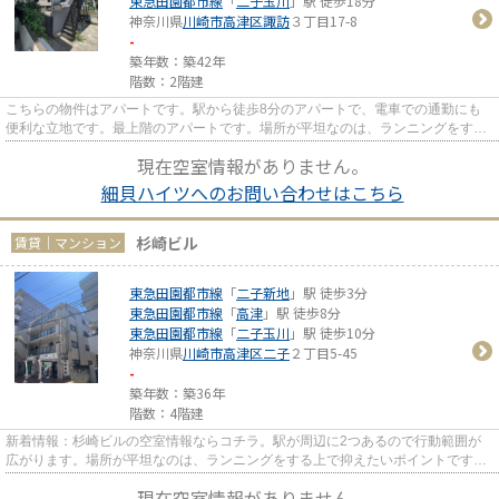
東急田園都市線
「
二子玉川
」駅 徒歩18分
神奈川県
川崎市高津区
諏訪
３丁目17-8
-
築年数：築42年
階数：2階建
こちらの物件はアパートです。駅から徒歩8分のアパートで、電車での通勤にも
便利な立地です。最上階のアパートです。場所が平坦なのは、ランニングをする
上で抑えたいポイントですね。...
現在空室情報がありません。
細貝ハイツへのお問い合わせはこちら
杉崎ビル
賃貸｜マンション
東急田園都市線
「
二子新地
」駅 徒歩3分
東急田園都市線
「
高津
」駅 徒歩8分
東急田園都市線
「
二子玉川
」駅 徒歩10分
神奈川県
川崎市高津区
二子
２丁目5-45
-
築年数：築36年
階数：4階建
新着情報：杉崎ビルの空室情報ならコチラ。駅が周辺に2つあるので行動範囲が
広がります。場所が平坦なのは、ランニングをする上で抑えたいポイントです
ね。四季折々の風を感じられる通...
現在空室情報がありません。