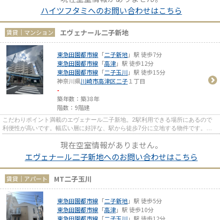
ハイツフタミへのお問い合わせはこちら
エヴェナール二子新地
賃貸｜マンション
東急田園都市線
「
二子新地
」駅 徒歩7分
東急田園都市線
「
高津
」駅 徒歩12分
東急田園都市線
「
二子玉川
」駅 徒歩15分
神奈川県
川崎市高津区
二子
１丁目
-
築年数：築38年
階数：9階建
こだわりポイント満載のエヴェナール二子新地。2駅利用できる場所にあるので
利便性が高いです。幅広い層に好評な、駅から徒歩7分に立地する物件です。造
りとデザインに関して、自信を...
現在空室情報がありません。
エヴェナール二子新地へのお問い合わせはこちら
MT二子玉川
賃貸｜アパート
東急田園都市線
「
二子新地
」駅 徒歩5分
東急田園都市線
「
高津
」駅 徒歩10分
東急田園都市線
「
二子玉川
」駅 徒歩12分