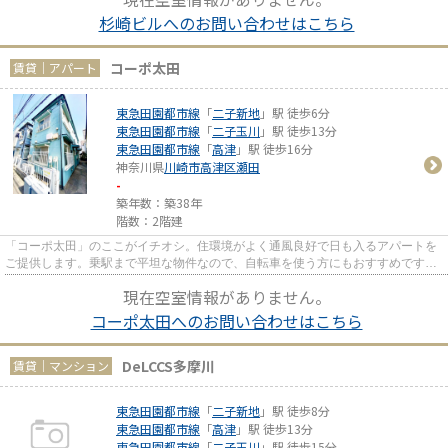
杉崎ビルへのお問い合わせはこちら
コーポ太田
賃貸｜アパート
東急田園都市線
「
二子新地
」駅 徒歩6分
東急田園都市線
「
二子玉川
」駅 徒歩13分
東急田園都市線
「
高津
」駅 徒歩16分
神奈川県
川崎市高津区
瀬田
-
築年数：築38年
階数：2階建
「コーポ太田」のここがイチオシ。住環境がよく通風良好で日も入るアパートを
ご提供します。乗駅まで平坦な物件なので、自転車を使う方にもおすすめです。
駅から徒歩6分にある物件なの...
現在空室情報がありません。
コーポ太田へのお問い合わせはこちら
DeLCCS多摩川
賃貸｜マンション
東急田園都市線
「
二子新地
」駅 徒歩8分
東急田園都市線
「
高津
」駅 徒歩13分
東急田園都市線
「
二子玉川
」駅 徒歩15分