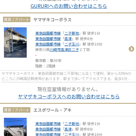
GURURIへのお問い合わせはこちら
ヤマザキコーポラス
賃貸｜アパート
東急田園都市線
「
二子新地
」駅 徒歩1分
東急田園都市線
「
高津
」駅 徒歩6分
東急田園都市線
「
二子玉川
」駅 徒歩10分
神奈川県
川崎市高津区
二子
２丁目
-
築年数：築30年
階数：2階建
ヤマザキコーポラス：東急田園都市線二子新地にも近くて便利。家から328mの
ところに川崎諏訪郵便局があります。駅まで歩いてアクセスできる、徒歩1分の
距離に立地する物件です。最上階...
現在空室情報がありません。
ヤマザキコーポラスへのお問い合わせはこちら
エスポワール・アキ
賃貸｜アパート
東急田園都市線
「
二子新地
」駅 徒歩1分
東急田園都市線
「
高津
」駅 徒歩8分
東急田園都市線
「
二子玉川
」駅 徒歩10分