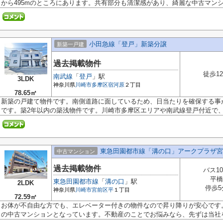
から495mのところにあります。共有部分も清潔感があり、綺麗な中古マンショ
小田急線「登戸」新築分譲
新築一戸建
過去掲載物件
徒歩1
南武線
「
登戸
」駅
3LDK
神奈川県
川崎市多摩区
宿河原
２丁目
78.65㎡
新築の戸建て物件です。南側道路に面しているため、日当たりを確保する事
です。築2年以内の築浅物件です。川崎市多摩区エリアや南武線登戸付近で、一
東急田園都市線「溝の口」アークプラザ宮
中古マンション
過去掲載物件
バス1
平橋
東急田園都市線
「
溝の口
」駅
2LDK
停歩5
神奈川県
川崎市宮前区
平
１丁目
72.59㎡
お体が不自由な方でも、エレベーター付きの物件なので昇り降りが安心です
の中古マンションとなっています。不動産のことでお悩みなら、先ずは当社を.