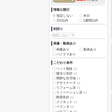
情報公開日
指定しない
本日
3日以内
1週間以内
利回り
画像・動画あり
画像あり
動画あり
パノラマあり
こだわり条件
ペット相談
(-)
陽当り良好
(-)
閑静な住宅地
(-)
デザイナーズ
(-)
リフォーム済
(-)
リノベーション済
(-)
眺望良好
(-)
メゾネット
(-)
ベランダ
(-)
バルコニー
(-)