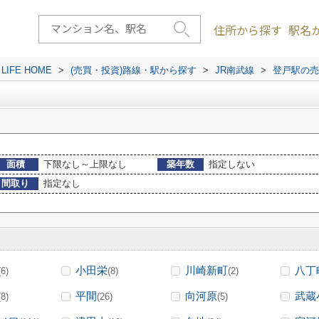
住所から探す
駅名
FE HOME
>
(売買・投資)路線・駅から探す
>
JR南武線
>
登戸駅の売
面積
下限なし～上限なし
築年数
指定しない
間取り
指定なし
小田栄
川崎新町
八丁
(6)
(8)
(2)
平間
向河原
武蔵
(8)
(26)
(5)