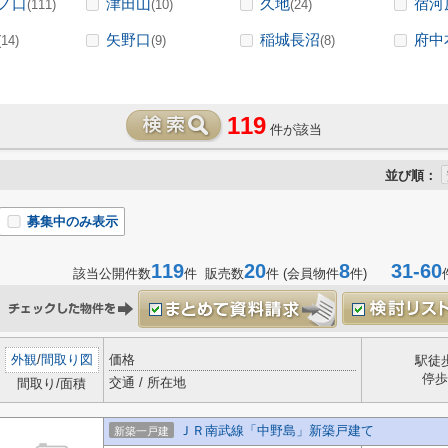
ノ口
津田山
久地
宿河
(111)
(10)
(24)
矢野口
稲城長沼
府中
(14)
(9)
(8)
119
件が該当
並び順：
募集中のみ表示
119
20
8
31-60
該当公開件数
件 販売数
件 (会員物件
件)
外観
/
間取り図
価格
駅徒
停歩
交通 / 所在地
間取り/面積
ＪＲ南武線「中野島」新築戸建て
新築一戸建