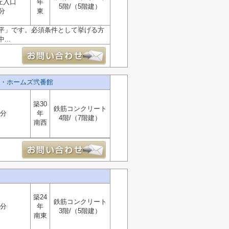
丘入口
年
5階/（5階建）
分
東
平」です。必須条件として挙げる方
..
・ホームズ弐番館
築30
鉄筋コンクリート
0分
年
4階/（7階建）
南西
築24
鉄筋コンクリート
0分
年
3階/（5階建）
南東