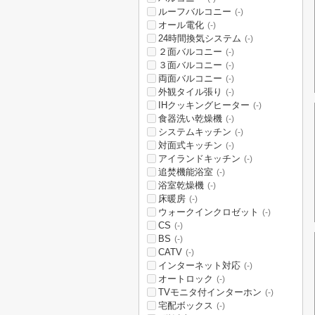
ルーフバルコニー
(-)
オール電化
(-)
24時間換気システム
(-)
２面バルコニー
(-)
３面バルコニー
(-)
両面バルコニー
(-)
外観タイル張り
(-)
IHクッキングヒーター
(-)
食器洗い乾燥機
(-)
システムキッチン
(-)
対面式キッチン
(-)
アイランドキッチン
(-)
追焚機能浴室
(-)
浴室乾燥機
(-)
床暖房
(-)
ウォークインクロゼット
(-)
CS
(-)
BS
(-)
CATV
(-)
インターネット対応
(-)
オートロック
(-)
TVモニタ付インターホン
(-)
宅配ボックス
(-)