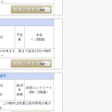
...
予定
木造
2分
東
-/（3階建）
が出来ます。駅まで徒歩12分の物件
...
前平
0分
築19
鉄筋コンクリート
年
2階/（5階建）
分
南東
。この物件は快適な室内環境が魅力
..