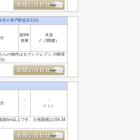
住宅≫登戸駅徒歩12分
築9年
木造
2分
南東
-/（3階建）
ちらの物件はセブンイレブン 川崎登
...
-
-
2分
-
-/（-）
6m以上です。土地面積は159.34
..