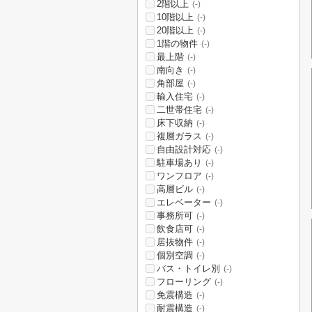
2階以上
(-)
10階以上
(-)
20階以上
(-)
1階の物件
(-)
最上階
(-)
南向き
(-)
角部屋
(-)
輸入住宅
(-)
二世帯住宅
(-)
床下収納
(-)
複層ガラス
(-)
自由設計対応
(-)
駐車場あり
(-)
ワンフロア
(-)
高層ビル
(-)
エレベーター
(-)
事務所可
(-)
飲食店可
(-)
居抜物件
(-)
個別空調
(-)
バス・トイレ別
(-)
フローリング
(-)
免震構造
(-)
耐震構造
(-)