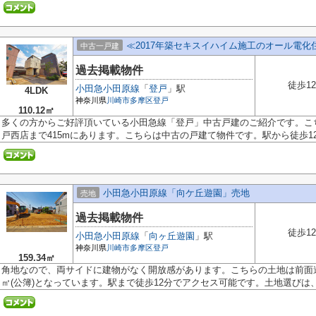
≪2017年築セキスイハイム施工のオール電化
中古一戸建
過去掲載物件
徒歩1
小田急小田原線
「
登戸
」駅
4LDK
神奈川県
川崎市多摩区
登戸
110.12㎡
多くの方からご好評頂いている小田急線「登戸」中古戸建のご紹介です。こ
戸西店まで415mにあります。こちらは中古の戸建て物件です。駅から徒歩12分
小田急小田原線「向ケ丘遊園」売地
売地
過去掲載物件
徒歩1
小田急小田原線
「
向ヶ丘遊園
」駅
神奈川県
川崎市多摩区
登戸
159.34㎡
角地なので、両サイドに建物がなく開放感があります。こちらの土地は前面道路
㎡(公簿)となっています。駅まで徒歩12分でアクセス可能です。土地選びは、.