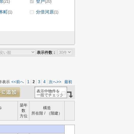
原
登戸
(21)
(20)
本町
分倍河原
(1)
(1)
表示件数：
件表示
<<前へ
1
2
3
4
次へ>>
最初
表示中物件を
一括でチェック
築年
歩
構造
数
所在階 / （階建）
方位