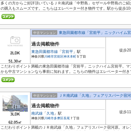
多くの方からご好評頂いているＪＲ南武線「中野島」セザール中野島のご紹
の購入もスムーズです。こちらはエレベーター付き物件です。駅から徒歩10分.
東急田園都市線「宮前平」ニックハイム宮
中古マンション
過去掲載物件
徒歩2
東急田園都市線
「
宮前平
」駅
2LDK
神奈川県
川崎市宮前区
神木本町
５丁目
51.30㎡
こだわりポイント満載の東急田園都市線「宮前平」ニックハイム宮前平。マ
かも中古マンションなら事前に知れます。こちらの物件はエレベーター付きで.
ＪＲ南武線「久地」フェアリスパーク宿河
中古マンション
過去掲載物件
徒歩1
南武線
「
久地
」駅
3LDK
神奈川県
川崎市多摩区
長尾
７丁目
62.05㎡
こだわりポイント満載のＪＲ南武線「久地」フェアリスパーク宿河原。オレ