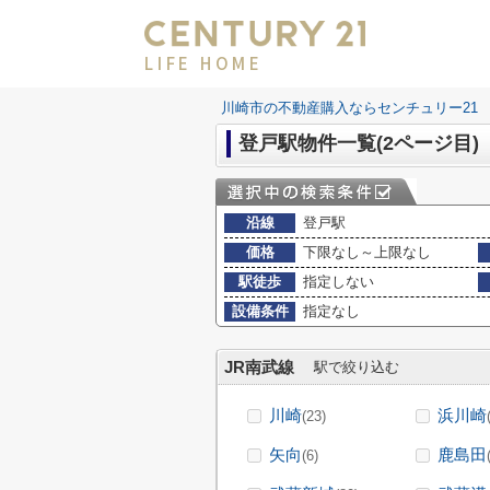
LIFE HOME
川崎市の不動産購入ならセンチュリー21 LI
登戸駅物件一覧(2ページ目)
沿線
登戸駅
価格
下限なし～上限なし
駅徒歩
指定しない
設備条件
指定なし
JR南武線
駅で絞り込む
川崎
浜川崎
(23)
矢向
鹿島田
(6)