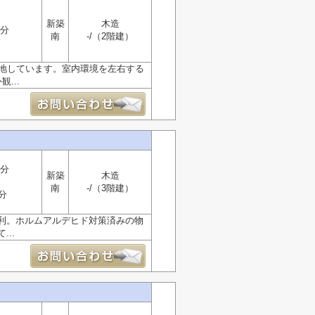
新築
木造
1分
南
-/（2階建）
立地しています。室内環境を左右する
...
5分
新築
木造
南
-/（3階建）
分
利。ホルムアルデヒド対策済みの物
..