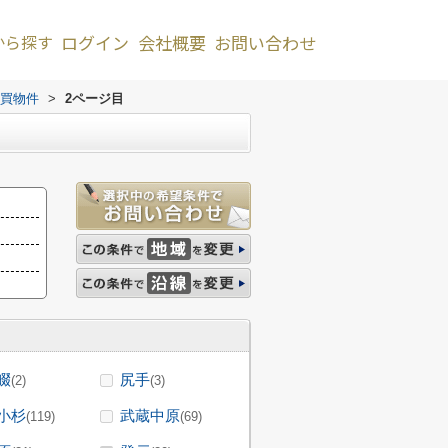
から探す
ログイン
会社概要
お問い合わせ
買物件
>
2ページ目
畷
尻手
(2)
(3)
小杉
武蔵中原
(119)
(69)