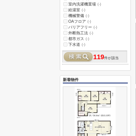
室内洗濯機置場
(-)
給湯室
(-)
機械警備
(-)
OAフロア
(-)
バリアフリー
(-)
外断熱工法
(-)
都市ガス
(-)
下水道
(-)
119
件が該当
新着物件