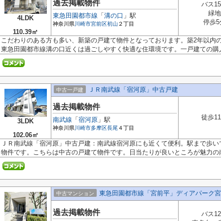
過去掲載物件
バス1
緑地
東急田園都市線
「
溝の口
」駅
4LDK
停歩5
神奈川県
川崎市宮前区
初山
２丁目
110.39㎡
こだわりのある方も多い、新築の戸建て物件となっております。築2年以内
東急田園都市線溝の口近くは過ごしやすく快適な住環境です。一戸建ての購入.
ＪＲ南武線「宿河原」中古戸建
中古一戸建
過去掲載物件
徒歩1
南武線
「
宿河原
」駅
3LDK
神奈川県
川崎市多摩区
長尾
４丁目
102.06㎡
ＪＲ南武線「宿河原」中古戸建：南武線宿河原にも近くて便利。駅まで歩い
物件です。こちらは中古の戸建て物件です。日当たりが良いところが魅力の南.
東急田園都市線「宮前平」ディアパーク宮
中古マンション
過去掲載物件
バス1