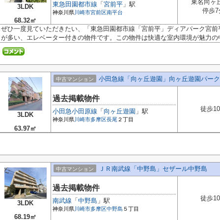
東名向ヶ
東急田園都市線
「
宮前平
」駅
3LDK
停歩7
神奈川県
川崎市宮前区
南平台
68.32㎡
ぜひ一度見ていただきたい、「東急田園都市線「宮前平」ディアパーク宮前
が多い、エレベーター付きの物件です。この物件は快適な室内環境が魅力の中.
小田急線「向ヶ丘遊園」向ヶ丘遊園パーク
中古マンション
過去掲載物件
徒歩1
小田急小田原線
「
向ヶ丘遊園
」駅
3LDK
神奈川県
川崎市多摩区
長尾
２丁目
63.97㎡
ＪＲ南武線「中野島」セザール中野島
中古マンション
過去掲載物件
徒歩1
南武線
「
中野島
」駅
3LDK
神奈川県
川崎市多摩区
中野島
５丁目
68.19㎡