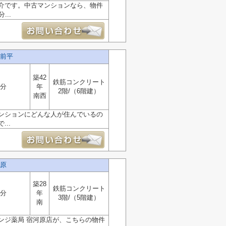
介です。中古マンションなら、物件
..
前平
築42
鉄筋コンクリート
0分
年
2階/（6階建）
南西
ンションにどんな人が住んでいるの
..
原
築28
鉄筋コンクリート
1分
年
3階/（5階建）
南
ンジ薬局 宿河原店が、こちらの物件