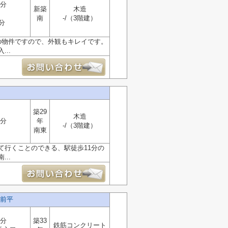
5分
新築
木造
南
-/（3階建）
分
の物件ですので、外観もキレイです。
..
築29
木造
1分
年
-/（3階建）
南東
て行くことのできる、駅徒歩11分の
..
前平
2分
築33
鉄筋コンクリート