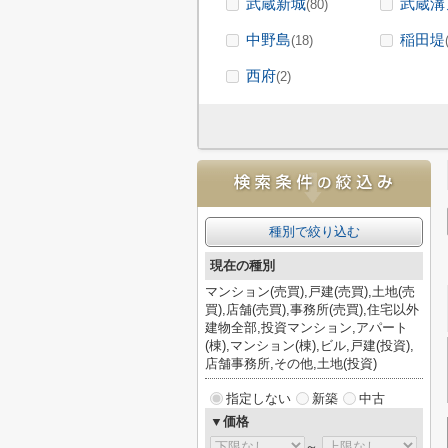
武蔵新城
武蔵溝
(80)
中野島
稲田堤
(18)
西府
(2)
種別で絞り込む
現在の種別
マンション(売買),戸建(売買),土地(売
買),店舗(売買),事務所(売買),住宅以外
建物全部,投資マンション,アパート
(棟),マンション(棟),ビル,戸建(投資),
店舗事務所,その他,土地(投資)
指定しない
新築
中古
▼価格
～