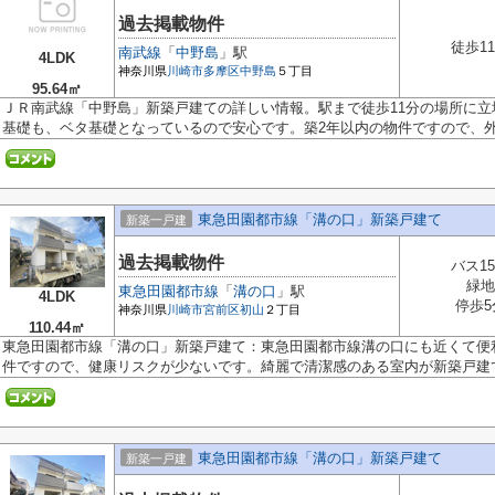
過去掲載物件
徒歩1
南武線
「
中野島
」駅
4LDK
神奈川県
川崎市多摩区
中野島
５丁目
95.64㎡
ＪＲ南武線「中野島」新築戸建ての詳しい情報。駅まで徒歩11分の場所に
基礎も、ベタ基礎となっているので安心です。築2年以内の物件ですので、外観
東急田園都市線「溝の口」新築戸建て
新築一戸建
過去掲載物件
バス1
緑地
東急田園都市線
「
溝の口
」駅
4LDK
停歩5
神奈川県
川崎市宮前区
初山
２丁目
110.44㎡
東急田園都市線「溝の口」新築戸建て：東急田園都市線溝の口にも近くて便
件ですので、健康リスクが少ないです。綺麗で清潔感のある室内が新築戸建て.
東急田園都市線「溝の口」新築戸建て
新築一戸建