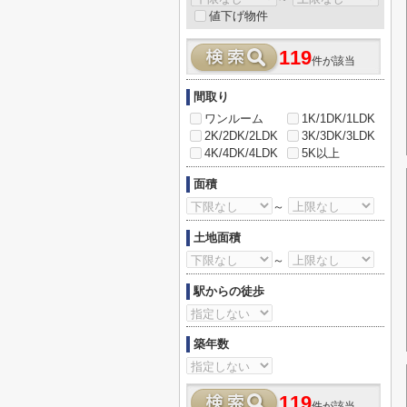
値下げ物件
119
件が該当
間取り
ワンルーム
1K/1DK/1LDK
2K/2DK/2LDK
3K/3DK/3LDK
4K/4DK/4LDK
5K以上
面積
～
土地面積
～
駅からの徒歩
築年数
119
件が該当