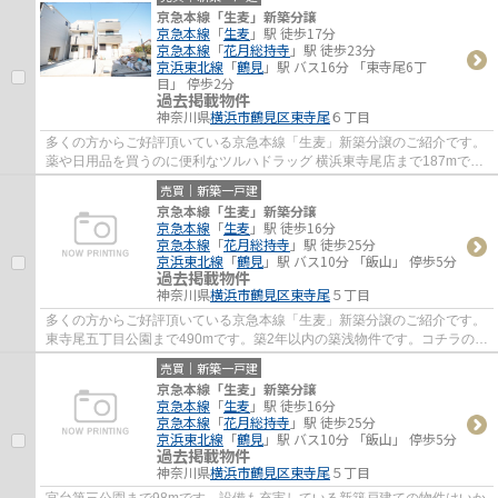
京急本線「生麦」新築分譲
京急本線
「
生麦
」駅 徒歩17分
京急本線
「
花月総持寺
」駅 徒歩23分
京浜東北線
「
鶴見
」駅 バス16分 「東寺尾6丁
目」 停歩2分
過去掲載物件
神奈川県
横浜市鶴見区
東寺尾
６丁目
多くの方からご好評頂いている京急本線「生麦」新築分譲のご紹介です。
薬や日用品を買うのに便利なツルハドラッグ 横浜東寺尾店まで187mで
す。綺麗で清潔感のある室内が新築戸建ての特...
売買｜新築一戸建
京急本線「生麦」新築分譲
京急本線
「
生麦
」駅 徒歩16分
京急本線
「
花月総持寺
」駅 徒歩25分
京浜東北線
「
鶴見
」駅 バス10分 「飯山」 停歩5分
過去掲載物件
神奈川県
横浜市鶴見区
東寺尾
５丁目
多くの方からご好評頂いている京急本線「生麦」新築分譲のご紹介です。
東寺尾五丁目公園まで490mです。築2年以内の築浅物件です。コチラの物
件は、新築の戸建て物件で設備も充実してい...
売買｜新築一戸建
京急本線「生麦」新築分譲
京急本線
「
生麦
」駅 徒歩16分
京急本線
「
花月総持寺
」駅 徒歩25分
京浜東北線
「
鶴見
」駅 バス10分 「飯山」 停歩5分
過去掲載物件
神奈川県
横浜市鶴見区
東寺尾
５丁目