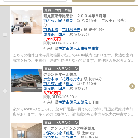
売買｜中古一戸建
鶴見区東寺尾東台 ２００４年８月築
京浜東北線
「
鶴見
」駅 バス15分 「二反田」 停歩2
分
京急本線
「
花月総持寺
」駅 徒歩18分
鶴見線
「
国道
」駅 徒歩20分
3,999万円
間取:
4LDK/107.23㎡
神奈川県
横浜市鶴見区
東寺尾東台
こちらの物件は東寺尾幼稚園が徒歩で440m以内にあります。快適な室内
環境を持つ、中古の一戸建て物件となっています。物件購入をお考えなら
当社にお任せください。京浜東北線鶴見周辺...
売買｜中古マンション
グランデマール鶴見
京急本線
「
花月総持寺
」駅 徒歩4分
京浜東北線
「
鶴見
」駅 徒歩10分
鶴見線
「
国道
」駅 徒歩7分
6,730万円
間取:
3LDK/106.90㎡
神奈川県
横浜市鶴見区
鶴見
１丁目
家から458mのところに、薬や日用品を買うのに便利な田辺薬局総持寺前
店があります。多くの方に好評な、清潔感のある室内が魅力の中古マンシ
ョンです。外観タイル張りの物件は、見た目...
売買｜中古マンション
オープンレジデンシア横浜鶴見
京浜東北線
「
鶴見
」駅 徒歩3分
京急本線
「
京急鶴見
」駅 徒歩9分