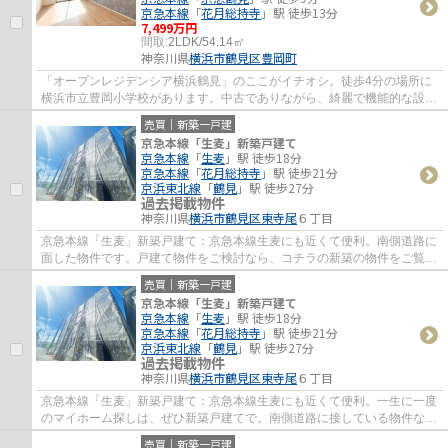
京急本線
「
花月総持寺
」駅 徒歩13分
7,499万円
間取:
2LDK/54.14㎡
神奈川県
横浜市鶴見区
豊岡町
「オープンレジデンシア横浜鶴見」のここがイチオシ。徒歩4分の場所に
横浜市立豊岡小学校があります。中古でありながら、綺麗で機能的な設備
のあるマンションです。こちらはエレベータ...
売買｜新築一戸建
京急本線「生麦」新築戸建て
京急本線
「
生麦
」駅 徒歩18分
京急本線
「
花月総持寺
」駅 徒歩21分
京浜東北線
「
鶴見
」駅 徒歩27分
過去掲載物件
神奈川県
横浜市鶴見区
東寺尾
６丁目
京急本線「生麦」新築戸建て：京急本線生麦にも近くて便利。南側道路に
面した物件です。戸建て物件をご検討なら、コチラの新築の物件をご覧く
ださい。一戸建ての情報だけではなく、地...
売買｜新築一戸建
京急本線「生麦」新築戸建て
京急本線
「
生麦
」駅 徒歩18分
京急本線
「
花月総持寺
」駅 徒歩21分
京浜東北線
「
鶴見
」駅 徒歩27分
過去掲載物件
神奈川県
横浜市鶴見区
東寺尾
６丁目
京急本線「生麦」新築戸建て：京急本線生麦にも近くて便利。一生に一度
のマイホーム探しは、ぜひ新築戸建てで。南側道路に接している物件なの
で日当たりがいいです。横浜市鶴見区エリ...
売買｜新築一戸建