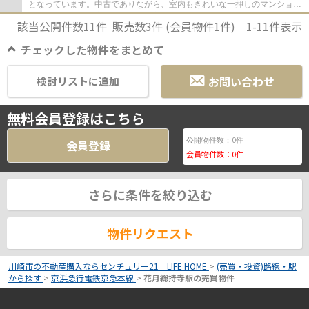
となっています。中古でありながら、室内もきれいな一押しのマンション
となっています。交通アクセスが良好な京急...
該当公開件数
11
件 販売数
3
件 (会員物件
1
件)
1-11
件表示
チェックした物件をまとめて
お問い合わせ
検討リストに追加
無料会員登録はこちら
0
公開物件数：
件
会員登録
会員物件数：
0
件
さらに条件を絞り込む
物件リクエスト
川崎市の不動産購入ならセンチュリー21 LIFE HOME
>
(売買・投資)路線・駅
から探す
>
京浜急行電鉄京急本線
>
花月総持寺駅の売買物件