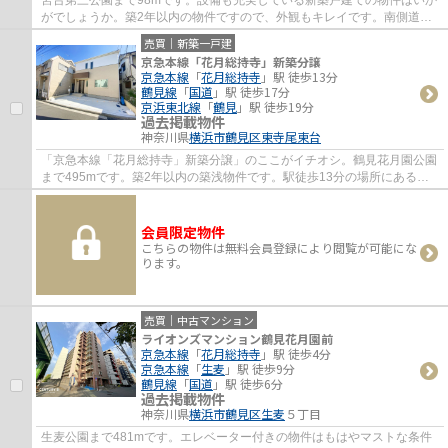
宮台第三公園まで98mです。設備も充実している新築戸建ての物件はいか
がでしょうか。築2年以内の物件ですので、外観もキレイです。南側道路
に面しているため、日当たりを確保する事が...
売買｜新築一戸建
京急本線「花月総持寺」新築分譲
京急本線
「
花月総持寺
」駅 徒歩13分
鶴見線
「
国道
」駅 徒歩17分
京浜東北線
「
鶴見
」駅 徒歩19分
過去掲載物件
神奈川県
横浜市鶴見区
東寺尾東台
「京急本線「花月総持寺」新築分譲」のここがイチオシ。鶴見花月園公園
まで495mです。築2年以内の築浅物件です。駅徒歩13分の場所にある物
件です。横浜市鶴見区にある一戸建てのお問い...
会員限定物件
こちらの物件は無料会員登録により閲覧が可能にな
ります。
売買｜中古マンション
ライオンズマンション鶴見花月園前
京急本線
「
花月総持寺
」駅 徒歩4分
京急本線
「
生麦
」駅 徒歩9分
鶴見線
「
国道
」駅 徒歩6分
過去掲載物件
神奈川県
横浜市鶴見区
生麦
５丁目
生麦公園まで481mです。エレベーター付きの物件はもはやマストな条件