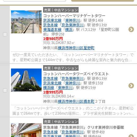
売買｜中古マンション
コットンハーバーマリナゲートタワー
京浜東北線
「
東神奈川
」駅 徒歩14分
京急本線
「
京急東神奈川
」駅 徒歩13分
東海道本線
「
横浜
」駅 バス12分 「星野町公園
前」 停歩2分
1億980万円
間取:
3LDK/87.92㎡
神奈川県
横浜市神奈川区
星野町
ぜひ一度見ていただきたい、「コットンハーバーマリナゲートタワー」で
す。星野町公園まで144mです。中古ながらも綺麗な室内と魅力的な住環
境のマンションです。エレベーターがある物...
売買｜中古マンション
コットンハーバータワーズベイウエスト
京急本線
「
京急東神奈川
」駅 徒歩13分
京浜東北線
「
東神奈川
」駅 徒歩15分
横浜線
「
東神奈川
」駅 徒歩15分
1億999万円
間取:
3LDK/80.14㎡
神奈川県
横浜市神奈川区
橋本町
２丁目
「コットンハーバータワーズベイウエスト」のここがイチオシ。星野町公
園まで264mです。歩いて236mの場所に、プラザ栄光生鮮館コットンハー
バー店があります。多くの方に好評な、清潔...
売買｜中古マンション
京急本線「京急東神奈川」クリオ東神奈川参番館
京急本線
「
京急東神奈川
」駅 徒歩4分
京浜東北線
「
東神奈川
」駅 徒歩6分