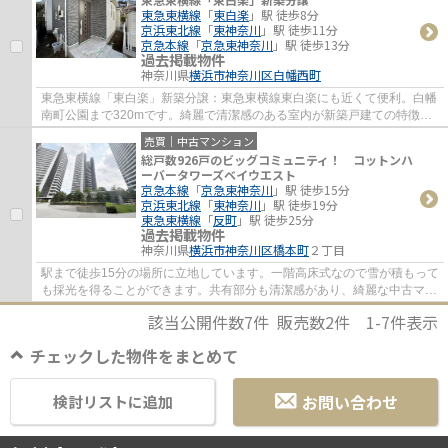
東急東横線
「
東白楽
」駅 徒歩8分
京浜東北線
「
東神奈川
」駅 徒歩11分
京急本線
「
京急東神奈川
」駅 徒歩13分
過去掲載物件
神奈川県
横浜市神奈川区
白幡西町
東急東横線「東白楽」新築分譲：東急東横線東白楽にも近くて便利。白幡
南町公園まで320mです。綺麗で清潔感のある室内が新築戸建ての特徴で
す。駅から徒歩8分の物件です。住んだことの...
売買｜中古マンション
総戸数926戸のビッグコミュニティ！ コットンハ
ーバータワーズベイウエスト
京急本線
「
京急東神奈川
」駅 徒歩15分
京浜東北線
「
東神奈川
」駅 徒歩19分
東急東横線
「
反町
」駅 徒歩25分
過去掲載物件
神奈川県
横浜市神奈川区
橋本町
２丁目
駅まで徒歩15分の場所に立地しています。一階高床式なので雪が積もって
も採光を得ることができます。共有部分も清潔感があり、綺麗な中古マン
ションです。昇り降りが楽になるエレベー...
該当公開件数
7
件 販売数
2
件
1-7
件表示
チェックした物件をまとめて
お問い合わせ
検討リストに追加