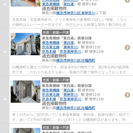
東急東横線
「
東白楽
」駅 徒歩14分
過去掲載物件
神奈川県
横浜市神奈川区
東神奈川
２丁目
京急本線「京急東神奈川」クリオ東神奈川参番館 の詳しい情報。こちら
の物件はエレベーター付きです。中古ながらも綺麗な室内と魅力的な住環
境のマンションです。多くの方に好評の、駅...
売買｜新築一戸建
東急東横線「東白楽」新築分譲
東急東横線
「
東白楽
」駅 徒歩8分
京浜東北線
「
東神奈川
」駅 徒歩11分
京急本線
「
京急東神奈川
」駅 徒歩13分
過去掲載物件
神奈川県
横浜市神奈川区
白幡西町
白幡南町公園まで320mです。駅徒歩8分の物件です。築2年以内の築浅物
件です。こだわりのある方も多い、新築の戸建て物件となっております。
横浜市神奈川区にあるこちらの一戸建てに関...
売買｜新築一戸建
東急東横線「東白楽」新築分譲
東急東横線
「
東白楽
」駅 徒歩8分
京浜東北線
「
東神奈川
」駅 徒歩11分
京急本線
「
京急東神奈川
」駅 徒歩13分
過去掲載物件
神奈川県
横浜市神奈川区
白幡西町
多くの方からご好評頂いている東急東横線「東白楽」新築分譲のご紹介で
す。歩いて376mの場所に、まいばすけっと 白幡南町店があります。内外
装共に綺麗な新築戸建ての物件はいかがでし...
売買｜新築一戸建
東急東横線「東白楽」新築分譲