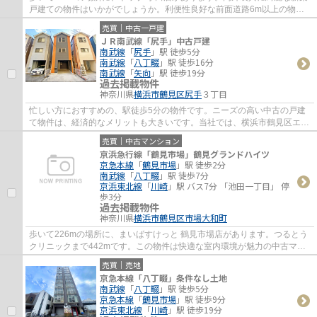
戸建ての物件はいかがでしょうか。利便性良好な前面道路6m以上の物件
をご検討くださいませ。駅まで徒歩13分の場所...
売買｜中古一戸建
ＪＲ南武線「尻手」中古戸建
南武線
「
尻手
」駅 徒歩5分
南武線
「
八丁畷
」駅 徒歩16分
南武線
「
矢向
」駅 徒歩19分
過去掲載物件
神奈川県
横浜市鶴見区
尻手
３丁目
忙しい方におすすめの、駅徒歩5分の物件です。ニーズの高い中古の戸建
て物件は、経済的なメリットも大きいです。当社では、横浜市鶴見区エリ
アや南武線尻手付近での一戸建て情報をご紹...
売買｜中古マンション
京浜急行線「鶴見市場」鶴見グランドハイツ
京急本線
「
鶴見市場
」駅 徒歩2分
南武線
「
八丁畷
」駅 徒歩7分
京浜東北線
「
川崎
」駅 バス7分 「池田一丁目」 停
歩3分
過去掲載物件
神奈川県
横浜市鶴見区
市場大和町
歩いて226mの場所に、まいばすけっと 鶴見市場店があります。つるとう
クリニックまで442mです。この物件は快適な室内環境が魅力の中古マン
ションとなっています。徒歩2分の場所に駅の...
売買｜売地
京急本線「八丁畷」条件なし土地
南武線
「
八丁畷
」駅 徒歩5分
京急本線
「
鶴見市場
」駅 徒歩9分
京浜東北線
「
川崎
」駅 徒歩19分