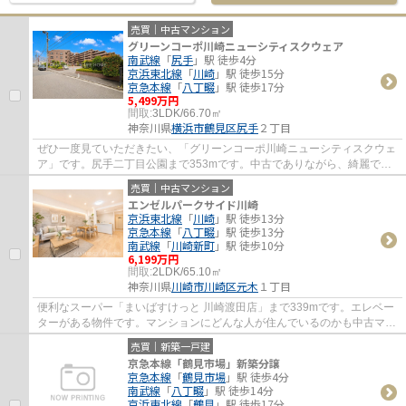
売買｜中古マンション
グリーンコーポ川崎ニューシティスクウェア
南武線
「
尻手
」駅 徒歩4分
京浜東北線
「
川崎
」駅 徒歩15分
京急本線
「
八丁畷
」駅 徒歩17分
5,499万円
間取:
3LDK/66.70㎡
神奈川県
横浜市鶴見区
尻手
２丁目
ぜひ一度見ていただきたい、「グリーンコーポ川崎ニューシティスクウェ
ア」です。尻手二丁目公園まで353mです。中古でありながら、綺麗で機
能的な設備のあるマンションです。エレベー...
売買｜中古マンション
エンゼルパークサイド川崎
京浜東北線
「
川崎
」駅 徒歩13分
京急本線
「
八丁畷
」駅 徒歩13分
南武線
「
川崎新町
」駅 徒歩10分
6,199万円
間取:
2LDK/65.10㎡
神奈川県
川崎市川崎区
元木
１丁目
便利なスーパー「まいばすけっと 川崎渡田店」まで339mです。エレベー
ターがある物件です。マンションにどんな人が住んでいるのかも中古マン
ションなら事前に知れます。不動産のご購入...
売買｜新築一戸建
京急本線「鶴見市場」新築分譲
京急本線
「
鶴見市場
」駅 徒歩4分
南武線
「
八丁畷
」駅 徒歩14分
京浜東北線
「
鶴見
」駅 徒歩17分