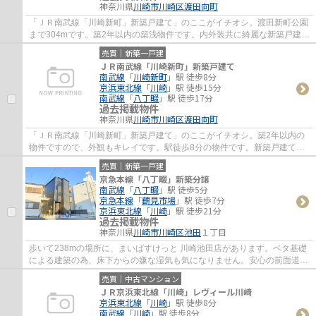
神奈川県
川崎市川崎区
渡田向町
「ＪＲ南武線「川崎新町」新築戸建て」のここがイチオシ。渡田新町公園
まで304mです。築2年以内の築浅物件です。内外装共に綺麗な新築戸建て
の物件はいかがでしょうか。充実した住環境...
売買｜新築一戸建
ＪＲ南武線「川崎新町」新築戸建て
南武線
「
川崎新町
」駅 徒歩8分
京浜東北線
「
川崎
」駅 徒歩15分
南武線
「
八丁畷
」駅 徒歩17分
過去掲載物件
神奈川県
川崎市川崎区
渡田向町
「ＪＲ南武線「川崎新町」新築戸建て」のここがイチオシ。築2年以内の
物件ですので、外観もキレイです。駅徒歩8分の物件です。新築戸建ての
物件は、室内のレイアウトも自分好みに変更...
売買｜新築一戸建
京急本線「八丁畷」新築分譲
南武線
「
八丁畷
」駅 徒歩5分
京急本線
「
鶴見市場
」駅 徒歩7分
京浜東北線
「
川崎
」駅 徒歩21分
過去掲載物件
神奈川県
川崎市川崎区
池田
１丁目
歩いて238mの場所に、まいばすけっと 川崎池田店があります。ベタ基礎
による建築の為、床下からの嫌な湿気も気になりません。安心の前面道路
6m以上の条件を備えております。駅から徒歩...
売買｜中古マンション
ＪＲ京浜東北線「川崎」レヴィール川崎
京浜東北線
「
川崎
」駅 徒歩8分
南武線
「
川崎
」駅 徒歩8分