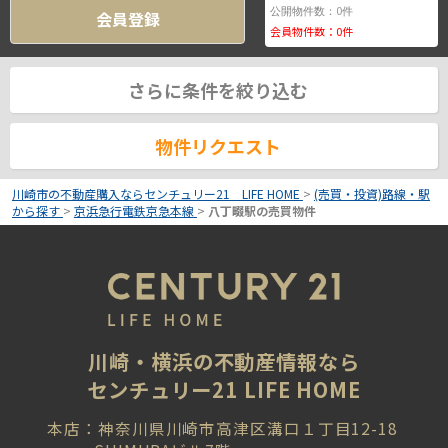
0
公開物件数：
件
会員登録
会員物件数：
0
件
さらに条件を絞り込む
物件リクエスト
川崎市の不動産購入ならセンチュリー21 LIFE HOME
>
(売買・投資)路線・駅
から探す
>
京浜急行電鉄京急本線
>
八丁畷駅の売買物件
川崎・横浜の不動産情報なら
センチュリー21 LIFE HOME
本店：神奈川県川崎市高津区溝口１丁目12-18