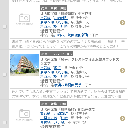
かけ好きな方には、駅から徒歩4分の駅近物件がおすすめです。安心の前
面道路6m以上の条件を備えております。ニー...
売買｜中古一戸建
ＪＲ南武線「川崎新町」中古戸建
南武線
「
川崎新町
」駅 徒歩3分
京急本線
「
八丁畷
」駅 徒歩11分
京浜東北線
「
川崎
」駅 徒歩19分
過去掲載物件
神奈川県
川崎市川崎区
渡田新町
３丁目
川崎市川崎区周辺にある物件をお求めの方は「ＪＲ南武線「川崎新町」中
古戸建」はいかがでしょうか。こちらの物件から339mのところに新町緑
地があります。セブンイレブン 川崎市電通り...
売買｜中古マンション
ＪＲ南武線「尻手」クレストフォルム鶴見ウッドス
クエア
南武線
「
尻手
」駅 徒歩10分
京急本線
「
八丁畷
」駅 徒歩9分
京浜東北線
「
川崎
」駅 徒歩17分
過去掲載物件
神奈川県
横浜市鶴見区
尻手
１丁目
住んでいて心地の良い中古マンションで魅力的です。駅から徒歩10分圏内
の物件です。横浜市鶴見区で不動産購入を検討するなら、交通面で不便を
感じる事が少ない南武線尻手周辺の物件は...
売買｜新築一戸建
ＪＲ南武線「川崎新町」新築戸建て
南武線
「
川崎新町
」駅 徒歩8分
京浜東北線
「
川崎
」駅 徒歩15分
南武線
「
八丁畷
」駅 徒歩17分
過去掲載物件