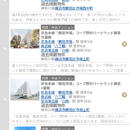
過去掲載物件
神奈川県
横浜市鶴見区
市場西中町
築2年以内の物件ですので、外観もキレイです。多くの方から高いニーズ
のある、内装もピカピカの新築戸建ての物件です。多くの方に好評の、駅
から徒歩4分に位置する物件です。不動産の...
売買｜中古マンション
京急本線「鶴見市場」コープ野村バードウッド鶴見
弐番館
京急本線
「
鶴見市場
」駅 徒歩5分
南武線
「
八丁畷
」駅 徒歩6分
京浜東北線
「
川崎
」駅 徒歩20分
過去掲載物件
神奈川県
横浜市鶴見区
市場上町
多くの方からご好評頂いている京急本線「鶴見市場」コープ野村バードウ
ッド鶴見弐番館のご紹介です。綺麗に整備された中古マンションで清潔感
を感じます。こちらのエレベーター付きの...
売買｜中古マンション
京急本線「鶴見市場」コープ野村バードウッド鶴見
3番館
京急本線
「
鶴見市場
」駅 徒歩5分
南武線
「
八丁畷
」駅 徒歩6分
京浜東北線
「
川崎
」駅 徒歩20分
過去掲載物件
神奈川県
横浜市鶴見区
市場上町
「京急本線「鶴見市場」コープ野村バードウッド鶴見3番館」のここがイ
チオシ。家から258mのところには村上医院があります。駅徒歩5分という
アクセスの良さが魅力的な物件です。あると...
売買｜中古マンション