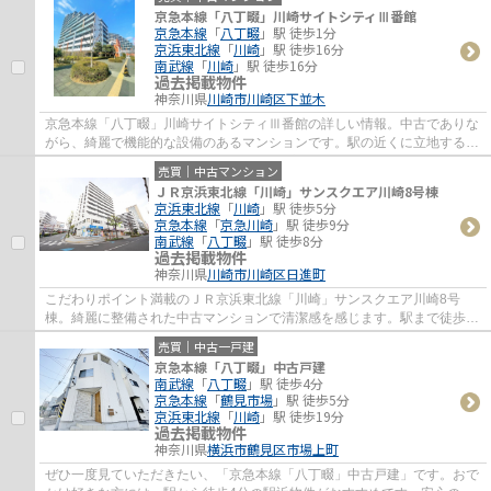
京急本線「八丁畷」川崎サイトシティⅢ番館
京急本線
「
八丁畷
」駅 徒歩1分
京浜東北線
「
川崎
」駅 徒歩16分
南武線
「
川崎
」駅 徒歩16分
過去掲載物件
神奈川県
川崎市川崎区
下並木
京急本線「八丁畷」川崎サイトシティⅢ番館の詳しい情報。中古でありな
がら、綺麗で機能的な設備のあるマンションです。駅の近くに立地する、
徒歩1分圏内の物件です。お体が不自由な方...
売買｜中古マンション
ＪＲ京浜東北線「川崎」サンスクエア川崎8号棟
京浜東北線
「
川崎
」駅 徒歩5分
京急本線
「
京急川崎
」駅 徒歩9分
南武線
「
八丁畷
」駅 徒歩8分
過去掲載物件
神奈川県
川崎市川崎区
日進町
こだわりポイント満載のＪＲ京浜東北線「川崎」サンスクエア川崎8号
棟。綺麗に整備された中古マンションで清潔感を感じます。駅まで徒歩5
分なので、移動時間を短縮できます。御身体の...
売買｜中古一戸建
京急本線「八丁畷」中古戸建
南武線
「
八丁畷
」駅 徒歩4分
京急本線
「
鶴見市場
」駅 徒歩5分
京浜東北線
「
川崎
」駅 徒歩19分
過去掲載物件
神奈川県
横浜市鶴見区
市場上町
ぜひ一度見ていただきたい、「京急本線「八丁畷」中古戸建」です。おで