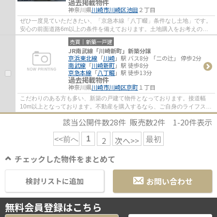
過去掲載物件
神奈川県
川崎市川崎区
池田
２丁目
ぜひ一度見ていただきたい、「京急本線「八丁畷」条件なし土地」です。
安心の前面道路6m以上の条件を備えております。土地購入をお考えの方
におすすめなのがこちらの売地。土地面積は2...
売買｜新築一戸建
JR南武線「川崎新町」新築分譲
京浜東北線
「
川崎
」駅 バス8分 「二の辻」 停歩2分
南武線
「
川崎新町
」駅 徒歩8分
京急本線
「
八丁畷
」駅 徒歩13分
過去掲載物件
神奈川県
川崎市川崎区
京町
１丁目
こだわりのある方も多い、新築の戸建て物件となっております。接道幅
10m以上となっております。不動産を購入するなら、ご自身のライフスタ
イルやこだわりの条件に合った物件でなくては...
該当公開件数
28
件 販売数
2
件
1-20
件表示
1
2
次へ>>
<<前へ
最初
チェックした物件をまとめて
お問い合わせ
検討リストに追加
無料会員登録はこちら