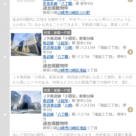
京急本線
「
八丁畷
」駅 徒歩9分
過去掲載物件
神奈川県
川崎市川崎区
小川町
徒歩8分圏内に立地する物件です。中古マンションなら周りにどのような
人が住んでいるかも知ることができます。不動産の購入は、数多くの不動
産情報を取り扱っている当社にご依頼下さい...
売買｜新築一戸建
ＪＲ南武線「小田栄」新築分譲
南武線
「
小田栄
」駅 徒歩13分
京浜東北線
「
川崎
」駅 バス13分 「浅田三丁目」 停
歩3分
南武線
「
八丁畷
」駅 バス7分 「浅田三丁目」 停歩3
分
過去掲載物件
神奈川県
川崎市川崎区
浅田
３丁目
ＪＲ南武線「小田栄」新築分譲：南武線小田栄にも近くて便利。多くの方
から高いニーズのある、内装もピカピカの新築戸建ての物件です。築2年
以内の築浅物件です。駅から少し離れた、駅...
売買｜新築一戸建
ＪＲ南武線「小田栄」新築分譲
南武線
「
小田栄
」駅 徒歩13分
京浜東北線
「
川崎
」駅 バス13分 「浅田三丁目」 停
歩3分
南武線
「
八丁畷
」駅 バス7分 「浅田三丁目」 停歩3
分
過去掲載物件
神奈川県
川崎市川崎区
浅田
３丁目
歩いて367mの場所に、トップ 小田店があります。内外装共に綺麗な新築