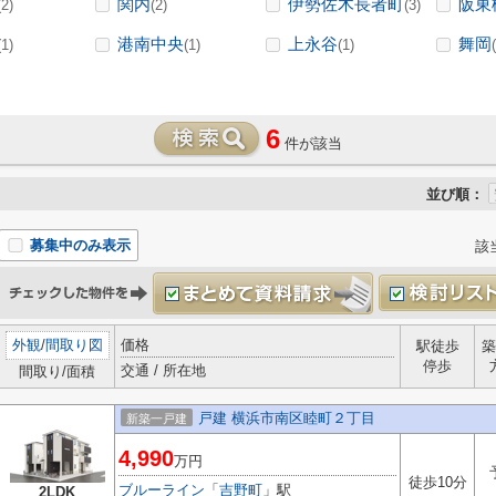
関内
伊勢佐木長者町
阪東
(2)
(2)
(3)
港南中央
上永谷
舞岡
(1)
(1)
(1)
6
件が該当
並び順：
募集中のみ表示
該
外観
/
間取り図
価格
駅徒歩
築
停歩
交通 / 所在地
間取り/面積
戸建 横浜市南区睦町２丁目
新築一戸建
4,990
万円
徒歩10分
ブルーライン
「
吉野町
」駅
2LDK