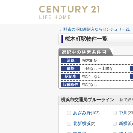
LIFE HOME
川崎市の不動産購入ならセンチュリー21 LI
桜木町駅物件一覧
沿線
桜木町駅
価格
下限なし～上限なし
駅徒歩
指定しない
設備条件
指定なし
横浜市交通局ブルーライン
駅で絞
あざみ野
中川
(103)
(23
北新横浜
新横浜
(2)