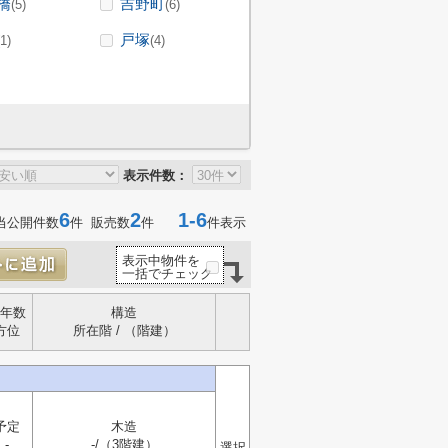
橋
吉野町
(5)
(6)
戸塚
(1)
(4)
表示件数：
6
2
1-6
当公開件数
件 販売数
件
件表示
表示中物件を
一括でチェック
年数
構造
方位
所在階 / （階建）
予定
木造
-
-/（3階建）
選択