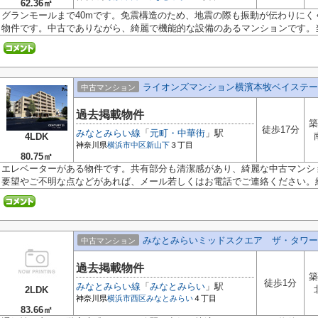
62.36㎡
グランモールまで40mです。免震構造のため、地震の際も振動が伝わりにく
物件です。中古でありながら、綺麗で機能的な設備のあるマンションです。当社
ライオンズマンション横濱本牧ベイステー
中古マンション
過去掲載物件
築
徒歩17分
みなとみらい線
「
元町・中華街
」駅
4LDK
神奈川県
横浜市中区
新山下
３丁目
80.75㎡
エレベーターがある物件です。共有部分も清潔感があり、綺麗な中古マンシ
要望やご不明な点などがあれば、メール若しくはお電話でご連絡ください。経.
みなとみらいミッドスクエア ザ・タワー
中古マンション
過去掲載物件
築
徒歩1分
みなとみらい線
「
みなとみらい
」駅
2LDK
神奈川県
横浜市西区
みなとみらい
４丁目
83.66㎡