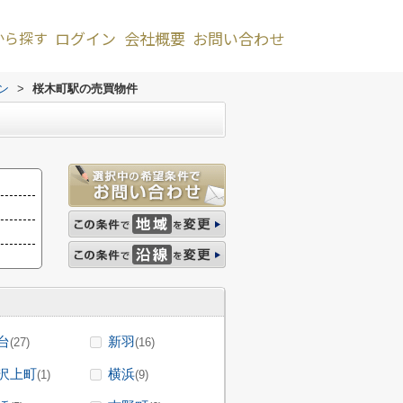
から探す
ログイン
会社概要
お問い合わせ
ン
>
桜木町駅の売買物件
台
新羽
(27)
(16)
沢上町
横浜
(1)
(9)