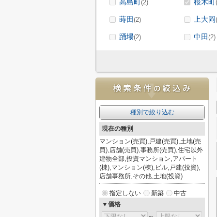
高島町
桜木町
(2)
蒔田
上大岡
(2)
踊場
中田
(2)
(2)
種別で絞り込む
現在の種別
マンション(売買),戸建(売買),土地(売
買),店舗(売買),事務所(売買),住宅以外
建物全部,投資マンション,アパート
(棟),マンション(棟),ビル,戸建(投資),
店舗事務所,その他,土地(投資)
指定しない
新築
中古
▼価格
～