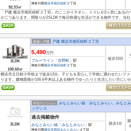
神奈川県
横浜市南区
睦町
２丁目
92.53㎡
「戸建 横浜市南区睦町２丁目」のここがイチオシ。トイレが2ヶ所にあるの
が二つあります。間取りが2SLDKで毎日快適な生活ができる物件です。当社ス
戸建 横浜市南区睦町２丁目
新築一戸建
5,490
万円
徒歩10分
ブルーライン
「
吉野町
」駅
3LDK
神奈川県
横浜市南区
睦町
２丁目
100.60㎡
横浜市立日枝小学校まで徒歩13分。子どもを安心して学校に通わせたいフ
ります。建物面積が100.6平米以上ある物件でゆったりと生活したい方にいかが
みなとみらい線「みなとみらい」みなとみ
中古マンション
ジデンス
過去掲載物件
築
徒歩1分
2LDK
みなとみらい線
「
みなとみらい
」駅
神奈川県
横浜市西区
みなとみらい
４丁目