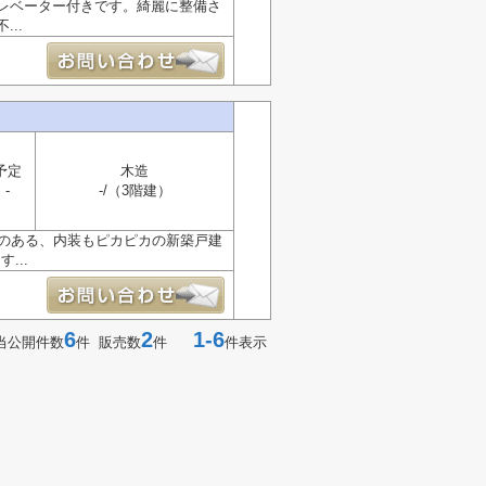
レベーター付きです。綺麗に整備さ
..
予定
木造
-
-/（3階建）
ズのある、内装もピカピカの新築戸建
...
6
2
1-6
当公開件数
件 販売数
件
件表示