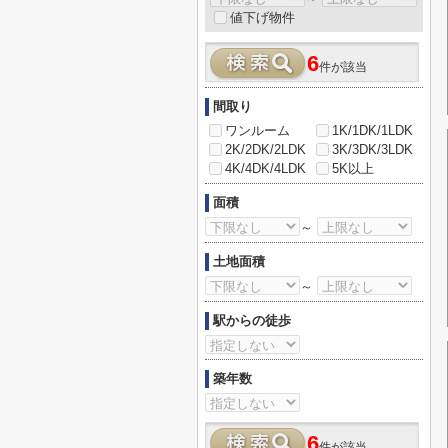
値下げ物件
6
件が該当
間取り
ワンルーム
1K/1DK/1LDK
2K/2DK/2LDK
3K/3DK/3LDK
4K/4DK/4LDK
5K以上
面積
～
土地面積
～
駅からの徒歩
築年数
6
件が該当