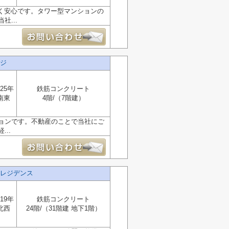
く安心です。タワー型マンションの
...
ジ
25年
鉄筋コンクリート
南東
4階/（7階建）
ョンです。不動産のことで当社にご
..
レジデンス
19年
鉄筋コンクリート
北西
24階/（31階建 地下1階）