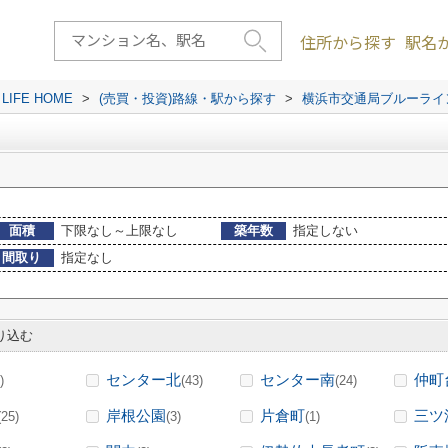
住所から探す
駅名
FE HOME
>
(売買・投資)路線・駅から探す
>
横浜市交通局ブルーライ
面積
下限なし～上限なし
築年数
指定しない
間取り
指定なし
り込む
センター北
センター南
仲町
)
(43)
(24)
岸根公園
片倉町
三ツ
(25)
(3)
(1)