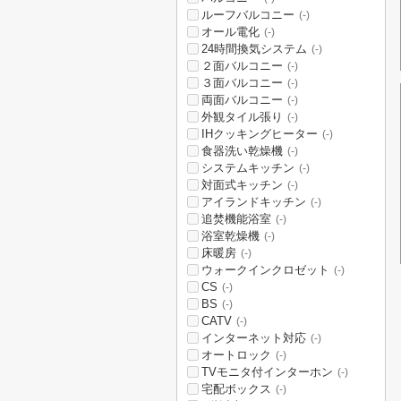
ルーフバルコニー
(-)
オール電化
(-)
24時間換気システム
(-)
２面バルコニー
(-)
３面バルコニー
(-)
両面バルコニー
(-)
外観タイル張り
(-)
IHクッキングヒーター
(-)
食器洗い乾燥機
(-)
システムキッチン
(-)
対面式キッチン
(-)
アイランドキッチン
(-)
追焚機能浴室
(-)
浴室乾燥機
(-)
床暖房
(-)
ウォークインクロゼット
(-)
CS
(-)
BS
(-)
CATV
(-)
インターネット対応
(-)
オートロック
(-)
TVモニタ付インターホン
(-)
宅配ボックス
(-)