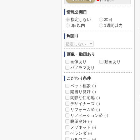
情報公開日
指定しない
本日
3日以内
1週間以内
利回り
画像・動画あり
画像あり
動画あり
パノラマあり
こだわり条件
ペット相談
(-)
陽当り良好
(-)
閑静な住宅地
(-)
デザイナーズ
(-)
リフォーム済
(-)
リノベーション済
(-)
眺望良好
(-)
メゾネット
(-)
ベランダ
(-)
バルコニー
(-)