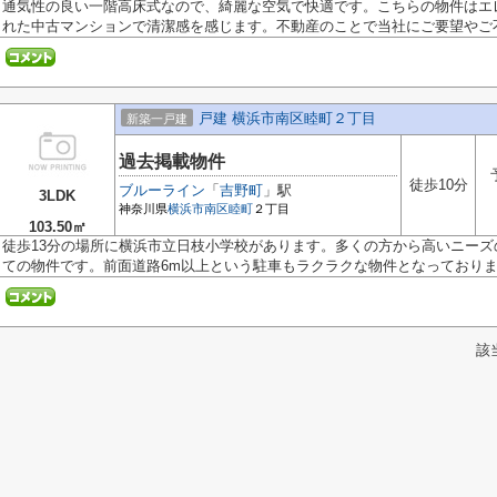
通気性の良い一階高床式なので、綺麗な空気で快適です。こちらの物件はエ
れた中古マンションで清潔感を感じます。不動産のことで当社にご要望やご不.
戸建 横浜市南区睦町２丁目
新築一戸建
過去掲載物件
徒歩10分
ブルーライン
「
吉野町
」駅
3LDK
神奈川県
横浜市南区
睦町
２丁目
103.50㎡
徒歩13分の場所に横浜市立日枝小学校があります。多くの方から高いニー
ての物件です。前面道路6m以上という駐車もラクラクな物件となっております
該