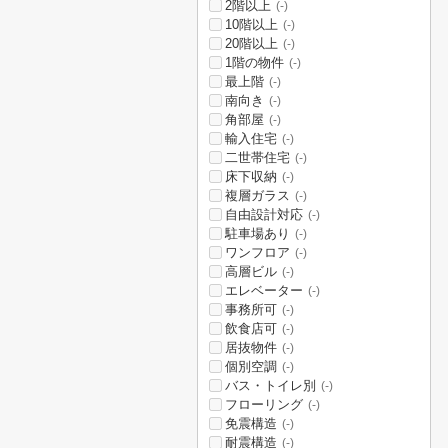
2階以上
(-)
10階以上
(-)
20階以上
(-)
1階の物件
(-)
最上階
(-)
南向き
(-)
角部屋
(-)
輸入住宅
(-)
二世帯住宅
(-)
床下収納
(-)
複層ガラス
(-)
自由設計対応
(-)
駐車場あり
(-)
ワンフロア
(-)
高層ビル
(-)
エレベーター
(-)
事務所可
(-)
飲食店可
(-)
居抜物件
(-)
個別空調
(-)
バス・トイレ別
(-)
フローリング
(-)
免震構造
(-)
耐震構造
(-)