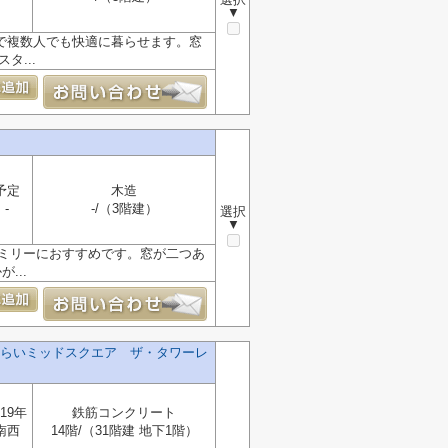
▼
で複数人でも快適に暮らせます。窓
タ...
予定
木造
-
-/（3階建）
選択
▼
ァミリーにおすすめです。窓が二つあ
...
らいミッドスクエア ザ・タワーレ
19年
鉄筋コンクリート
南西
14階/（31階建 地下1階）