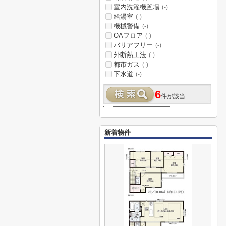
室内洗濯機置場
(-)
給湯室
(-)
機械警備
(-)
OAフロア
(-)
バリアフリー
(-)
外断熱工法
(-)
都市ガス
(-)
下水道
(-)
6
件が該当
新着物件