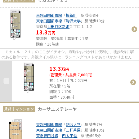
東急田園都市線
「
桜新町
」駅 徒歩8分
東急田園都市線
「
駒沢大学
」駅 徒歩10分
東京都
世田谷区
新町
２丁目１-１２
13.3
万円
築年数：築26年 ｜募集中：
1室
階数：10階建
「ミカエル・２１」のここがイチオシ。通勤やお出かけに便利な、徒歩8分に駅
のある物件です。外観タイル張りは、ランニングコストがあまりかかりません。
こちらの物件はマンションです...
13.3
万
円
(管理費・共益費 7,000円)
敷：1ヶ月｜礼：0万円
所在階：5階
間取り：1DK
面積：30.40㎡
カーサエステレーヤ
賃貸｜マンション
東急田園都市線
「
駒沢大学
」駅 徒歩7分
東急田園都市線
「
三軒茶屋
」駅 徒歩13分
東急世田谷線
「
西太子堂
」駅 徒歩15分