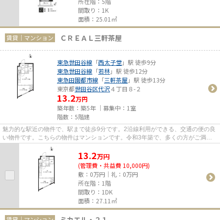
所在階：5階
間取り：1K
面積：25.01㎡
ＣＲＥＡＬ三軒茶屋
賃貸｜マンション
東急世田谷線
「
西太子堂
」駅 徒歩9分
東急世田谷線
「
若林
」駅 徒歩12分
東急田園都市線
「
三軒茶屋
」駅 徒歩13分
東京都
世田谷区
代沢
４丁目８-２
13.2
万円
築年数：築5年 ｜募集中：
1室
階数：5階建
魅力的な駅近の物件で、駅まで徒歩9分です。2沿線利用ができる、交通の便の良
い物件です。こちらの物件はマンションです。令和3年築で、多くの方がご満足
の物件はこちらです。LIFE HOM...
13.2
万
円
(管理費・共益費 10,000円)
敷：0万円｜礼：0万円
所在階：1階
間取り：1DK
面積：27.11㎡
ミカエル・２１
賃貸｜マンション