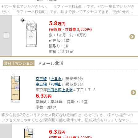
ぜひ一度見ていただきたい、「ラフィーネ桜新町」です。ぜひ一度見ていただき
たい、「ラフィーネ桜新町」です。駅まで歩いてアクセスできる、徒歩1分の距
離に立地する物件です。お仕事...
5.8
万
円
(管理費・共益費 3,000円)
敷：1ヶ月｜礼：0万円
所在階：1階
間取り：1K
面積：15.79㎡
ドミール北浦
賃貸｜マンション
京王線
「
上北沢
」駅 徒歩2分
京王線
「
八幡山
」駅 徒歩9分
東京都
世田谷区
上北沢
４丁目１７-３
6.3
万円
築年数：築41年 ｜募集中：
1室
階数：3階建
駅から徒歩2分というアクセス良好な駅近物件はいかがですか。様々な場所への
アクセスがしやすくなる2駅利用可能な物件です。防犯対策もバッチリなマンシ
ョンタイプの物件です。お電話...
6.3
万
円
(管理費・共益費 2,000円)