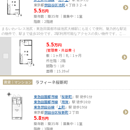
東京都
世田谷区
池尻
４丁目３２-４
5.5
万円
築年数：築35年 ｜募集中：
1室
階数：2階建
まるいわパレス池尻：東急田園都市線池尻大橋駅にも近くて便利。魅力的な駅近
の物件で、駅まで徒歩10分です。2駅利用可能なアクセスの良い物件です。こち
らの物件はアパートです。LIFE...
5.5
万
円
(管理費・共益費 -)
敷：1ヶ月｜礼：1ヶ月
所在階：2階
間取り：1R
面積：15.39㎡
ラフィーネ桜新町
賃貸｜マンション
東急田園都市線
「
桜新町
」駅 徒歩1分
東急田園都市線
「
用賀
」駅 徒歩16分
東急世田谷線
「
上町
」駅 徒歩19分
東京都
世田谷区
桜新町
２丁目
5.8
万円
築年数：築35年 ｜募集中：
1室
階数：3階建