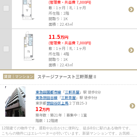
(管理費・共益費 7,000円)
敷：1ヶ月｜礼：1ヶ月
所在階：2階
間取り：1K
面積：22.43㎡
11.5
万
円
(管理費・共益費 7,000円)
敷：1ヶ月｜礼：1ヶ月
所在階：4階
間取り：1K
面積：22.43㎡
ステージファースト三軒茶屋Ⅱ
賃貸｜マンション
東急田園都市線
「
三軒茶屋
」駅 徒歩8分
東急世田谷線
「
三軒茶屋
」駅 徒歩9分
東京都
世田谷区
上馬
２丁目25-3
12
万円
築年数：築21年 ｜募集中：
1室
階数：12階建
12階建ての物件です。通勤やお出かけに便利な、徒歩8分に駅のある物件です。
こちらの物件にはエレベーターが付いています。新築マンションです。お気軽に