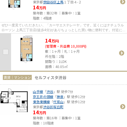
東京都
世田谷区
上馬
１丁目４-２
14
万円
築年数：築32年 ｜募集中：
1室
階数：4階建
ぜひ一度見ていただきたい、「カーサエステレーヤ」です。近くにはナチュラル
ローソン 上馬三丁目店(徒歩4分)がありちょっとした買い物に便利です。付近にあ
る2つの駅は、用途や行き先...
14
万
円
(管理費・共益費 10,000円)
敷：1ヶ月｜礼：1ヶ月
所在階：2階
間取り：1LDK
面積：40.05㎡
セルフィスタ渋谷
賃貸｜マンション
山手線
「
渋谷
」駅 徒歩7分
京王井の頭線
「
神泉
」駅 徒歩12分
東急東横線
「
代官山
」駅 徒歩12分
東京都
渋谷区
桜丘町
14
万円
築年数：築16年 ｜募集中：
1室
階数：10階建