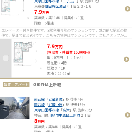
東急田園都市線
「
二子玉川
」駅 徒歩13分
東京都
世田谷区
瀬田
４丁目２３-１６
7.9
万円
築年数：築11年 ｜募集中：
1室
階数：5階建
エレベーター付き物件です。2駅利用可能のマンションです。魅力的な駅近の物
件で、駅まで徒歩9分です。こちらの物件はマンションです。当社スタッフが地
域の賃貸情報をご提供いたしま...
7.9
万
円
(管理費・共益費 15,000円)
敷：0万円｜礼：1ヶ月
所在階：4階
間取り：1K
面積：25.65㎡
KUREHA上新城
賃貸｜アパート
南武線
「
武蔵新城
」駅 徒歩4分
南武線
「
武蔵中原
」駅 徒歩16分
東急田園都市線
「
高津
」駅 徒歩29分
神奈川県
川崎市中原区
上新城
２丁目
8
万円
築年数：築8年 ｜募集中：
1室
階数：2階建