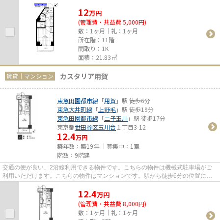
LIFE HOME城南店へお問い合わ...
12
万
円
(管理費・共益費 5,000円)
敷：1ヶ月｜礼：1ヶ月
所在階：11階
間取り：1K
面積：21.83㎡
カスタリア用賀
賃貸｜マンション
東急田園都市線
「
用賀
」駅 徒歩6分
東急大井町線
「
上野毛
」駅 徒歩19分
東急田園都市線
「
二子玉川
」駅 徒歩17分
東京都
世田谷区
玉川台
１丁目3-12
12.4
万円
築年数：築19年 ｜募集中：
1室
階数：9階建
交通の便が良い、2沿線利用できる物件です。こちらの物件は機械式駐車場がご
利用いただけます。こちらの物件はマンションです。駅から徒歩6分の位置にあ
る物件なので、アクセスも良好...
12.4
万
円
(管理費・共益費 8,000円)
敷：1ヶ月｜礼：1ヶ月