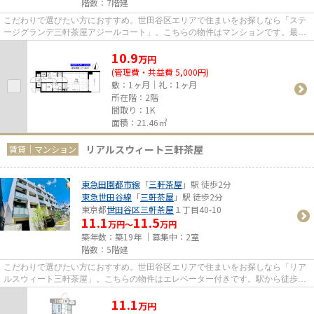
階数：7階建
こだわりで選びたい方におすすめ。世田谷区エリアで住まいをお探しなら「ステ
ージグランデ三軒茶屋アジールコート」。こちらの物件はマンションです。最寄
りの駅まで徒歩13分の物件で...
10.9
万
円
(管理費・共益費 5,000円)
敷：1ヶ月｜礼：1ヶ月
所在階：2階
間取り：1K
面積：21.46㎡
リアルスウィート三軒茶屋
賃貸｜マンション
東急田園都市線
「
三軒茶屋
」駅 徒歩2分
東急世田谷線
「
三軒茶屋
」駅 徒歩2分
東京都
世田谷区
三軒茶屋
１丁目40-10
11.1
11.5
万円～
万円
築年数：築19年 ｜募集中：
2室
階数：5階建
こだわりで選びたい方におすすめ。世田谷区エリアで住まいをお探しなら「リア
ルスウィート三軒茶屋」。こちらの物件はエレベーター付きです。駅から徒歩2
分というのは遊びたい盛りの学...
11.1
万
円