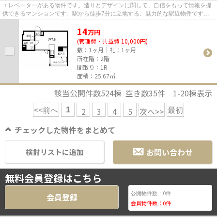
エレベーターがある物件です。造りとデザインに関して、自信をもって情報を提
供できるマンションです。駅から徒歩7分に立地する、魅力的な駅近物件です。
外観タイル張りは、マンション...
14
万
円
(管理費・共益費 10,000円)
敷：1ヶ月｜礼：1ヶ月
所在階：2階
間取り：1R
面積：25.67㎡
該当公開件数
524
棟 空き数
35
件
1-20
棟表示
1
2
3
4
5
次へ>>
<<前へ
最初
チェックした物件をまとめて
お問い合わせ
検討リストに追加
無料会員登録はこちら
0
公開物件数：
件
会員登録
会員物件数：
0
件