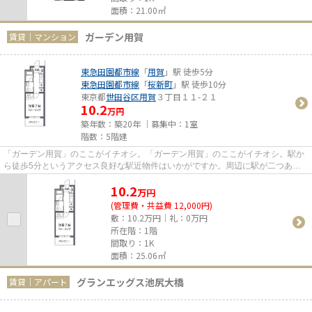
面積：21.00㎡
ガーデン用賀
賃貸｜マンション
東急田園都市線
「
用賀
」駅 徒歩5分
東急田園都市線
「
桜新町
」駅 徒歩10分
東京都
世田谷区
用賀
３丁目１１-２１
10.2
万円
築年数：築20年 ｜募集中：
1室
階数：5階建
「ガーデン用賀」のここがイチオシ。「ガーデン用賀」のここがイチオシ。駅か
ら徒歩5分というアクセス良好な駅近物件はいかがですか。周辺に駅が二つあ
り、交通の利便性が高いです。LI...
10.2
万
円
(管理費・共益費 12,000円)
敷：10.2万円｜礼：0万円
所在階：1階
間取り：1K
面積：25.06㎡
グランエッグス池尻大橋
賃貸｜アパート