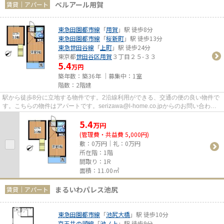
ベルアール用賀
賃貸｜アパート
東急田園都市線
「
用賀
」駅 徒歩8分
東急田園都市線
「
桜新町
」駅 徒歩13分
東急世田谷線
「
上町
」駅 徒歩24分
東京都
世田谷区
用賀
３丁目２５-３３
5.4
万円
築年数：築36年 ｜募集中：
1室
階数：2階建
駅から徒歩8分に立地する物件です。2沿線利用ができる、交通の便の良い物件で
す。こちらの物件はアパートです。serizawa@l-home.co.jpからのお問い合わせ
もお待ちしております。世田谷...
5.4
万
円
(管理費・共益費 5,000円)
敷：0万円｜礼：0万円
所在階：1階
間取り：1R
面積：11.00㎡
まるいわパレス池尻
賃貸｜アパート
東急田園都市線
「
池尻大橋
」駅 徒歩10分
京王井の頭線
「
池ノ上
」駅 徒歩9分