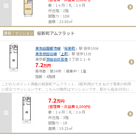
敷：1ヶ月｜礼：1ヶ月
所在階：2階
間取り：1DK
面積：23.00㎡
桜新町アムフラット
賃貸｜マンション
東急田園都市線
「
桜新町
」駅 徒歩10分
東急世田谷線
「
上町
」駅 徒歩11分
東京都
世田谷区
弦巻
３丁目２１-６
7.2
万円
築年数：築34年 ｜募集中：
1室
階数：4階建
こだわりポイント満載の桜新町アムフラット。2駅利用ができるので電車の利用
に役立つマンションです。こちらの物件はマンションです。駅から徒歩10分に立
地する物件です。メールアドレ...
7.2
万
円
(管理費・共益費 8,000円)
敷：1ヶ月｜礼：1ヶ月
所在階：3階
間取り：1R
面積：19.25㎡