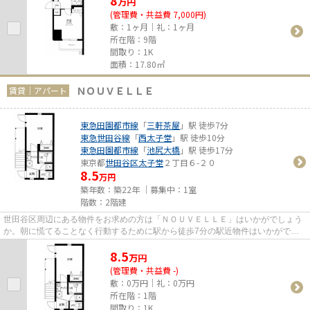
8
万
円
(管理費・共益費 7,000円)
敷：1ヶ月｜礼：1ヶ月
所在階：9階
間取り：1K
面積：17.80㎡
ＮＯＵＶＥＬＬＥ
賃貸｜アパート
東急田園都市線
「
三軒茶屋
」駅 徒歩7分
東急世田谷線
「
西太子堂
」駅 徒歩10分
東急田園都市線
「
池尻大橋
」駅 徒歩17分
東京都
世田谷区
太子堂
２丁目６-２０
8.5
万円
築年数：築22年 ｜募集中：
1室
階数：2階建
世田谷区周辺にある物件をお求めの方は「ＮＯＵＶＥＬＬＥ」はいかがでしょう
か。朝に慌てることなく行動するために駅から徒歩7分の駅近物件はいかがでし
ょうか。こちらの物件はアパー...
8.5
万
円
(管理費・共益費 -)
敷：0万円｜礼：0万円
所在階：1階
間取り：1K