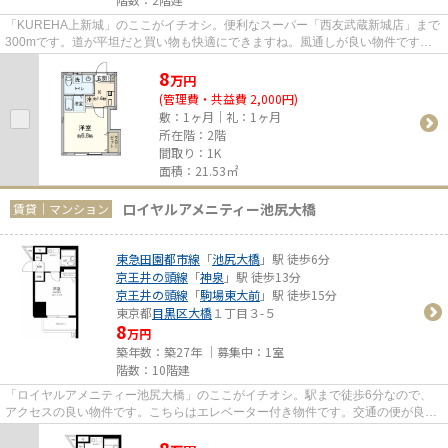
「KUREHA上新城」のここがイチオシ。便利なスーパー「西友武蔵新城店」まで
300mです。道が平坦だと買い物も快適にできますね。風通しが良い物件です。
当社スタッフが地域の賃貸情報を...
8
万
円
(管理費・共益費 2,000円)
敷：1ヶ月｜礼：1ヶ月
所在階：2階
間取り：1K
面積：21.53㎡
ロイヤルアメニティー池尻大橋
賃貸｜マンション
東急田園都市線
「
池尻大橋
」駅 徒歩6分
京王井の頭線
「
神泉
」駅 徒歩13分
京王井の頭線
「
駒場東大前
」駅 徒歩15分
東京都
目黒区
大橋
１丁目３-５
8
万円
築年数：築27年 ｜募集中：
1室
階数：10階建
「ロイヤルアメニティー池尻大橋」のここがイチオシ。駅まで徒歩6分なので、
アクセスの良い物件です。こちらはエレベーター付き物件です。交通の便が良
く、2沿線利用できる物件です。...