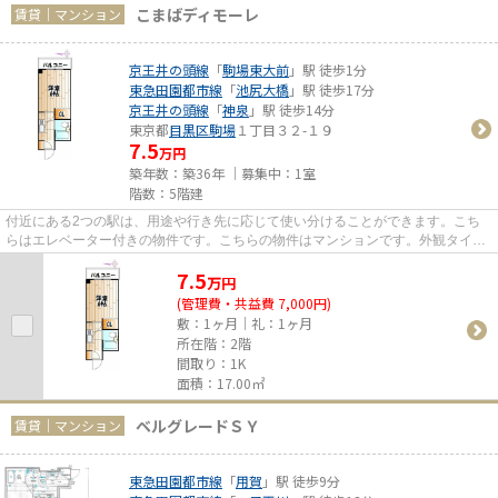
こまばディモーレ
賃貸｜マンション
京王井の頭線
「
駒場東大前
」駅 徒歩1分
東急田園都市線
「
池尻大橋
」駅 徒歩17分
京王井の頭線
「
神泉
」駅 徒歩14分
東京都
目黒区
駒場
１丁目３２-１９
7.5
万円
築年数：築36年 ｜募集中：
1室
階数：5階建
付近にある2つの駅は、用途や行き先に応じて使い分けることができます。こち
らはエレベーター付きの物件です。こちらの物件はマンションです。外観タイル
張りなので、年月とともに味わ...
7.5
万
円
(管理費・共益費 7,000円)
敷：1ヶ月｜礼：1ヶ月
所在階：2階
間取り：1K
面積：17.00㎡
ベルグレードＳＹ
賃貸｜マンション
東急田園都市線
「
用賀
」駅 徒歩9分