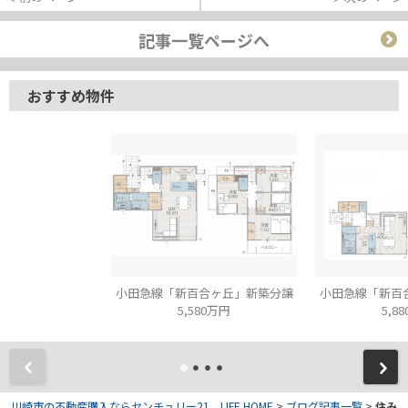
記事一覧ページへ
おすすめ物件
小田急線「新百合ヶ丘」新築分譲
小田急線「新百
5,580万円
5,8
川崎市の不動産購入ならセンチュリー21 LIFE HOME
>
ブログ記事一覧
>
住み